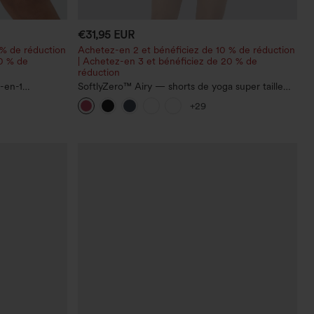
€31,95 EUR
 % de réduction
Achetez-en 2 et bénéficiez de 10 % de réduction
20 % de
| Achetez-en 3 et bénéficiez de 20 % de
réduction
-en-1
SoftlyZero™ Airy — shorts de yoga super taille
 avec poches
haute 2-en-1 InstantCool avec poches
+29