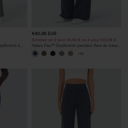
€40,95 EUR
Achetez-en 2 pour 61,54 € ou 4 pour 123,08 €.
ayStretch à
Halara Flex™ DayStretch pantalon flare de travail,
 droite
taille mi-haute, poche latérale zippée
+16