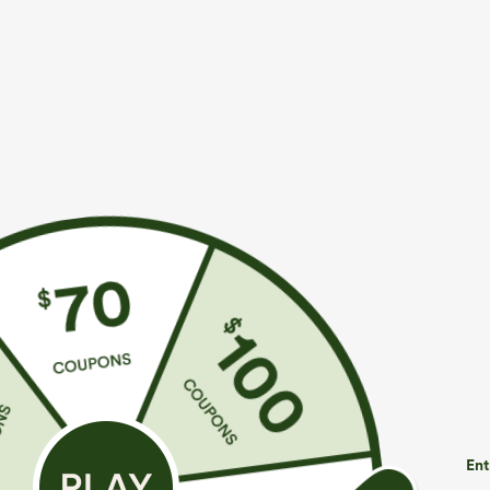
€31,95 EUR
€35,95 EUR
€35,95 EUR
Achetez-en 2 pour 52,62 €, 4 pour 105,24 €
Achetez-en 2 p
Pantalon taille haute à cordon avec poches,
Combinaison dé
jambe large et coupe ample, style décontracté,
réglables, fron
+19
effet lin
— facile comm
Ent