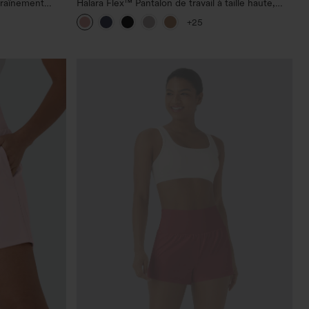
traînement
Halara Flex™ Pantalon de travail à taille haute,
r le fessier,
jambe large, avec poches, en maille gaufrée
+25
he