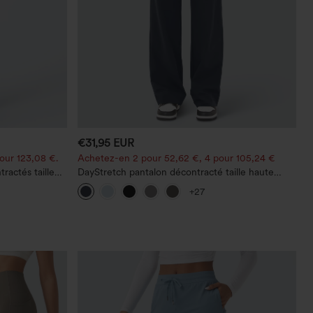
€31,95 EUR
our 123,08 €.
Achetez-en 2 pour 52,62 €, 4 pour 105,24 €
ractés taille
DayStretch pantalon décontracté taille haute
avec poches et coupe droite
+27