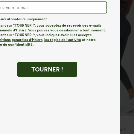
ux utilisateurs uniquement.
uant sur "TOURNER !", vous acceptez de recevoir des e-mails
onnels d'Halara. Vous pouvez vous désabonner à tout moment.
uant sur "TOURNER !", vous indiquez avoir lu et accepté
ditions générales d'Halara
,
les règles de l'activité
et notre
ue de confidentialité
.
TOURNER !
€35,95 EUR
€40,95 EUR
3 pour 88,30 € EUR
Achetez-en 2, le 3e est offert