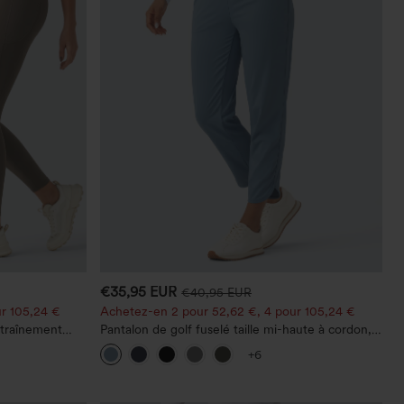
€35,95 EUR
€40,95 EUR
r 105,24 €
Achetez-en 2 pour 52,62 €, 4 pour 105,24 €
ntraînement
Pantalon de golf fuselé taille mi-haute à cordon,
e plat, avec
ourlet incurvé, séchage rapide, avec poches —
+6
UPF40+