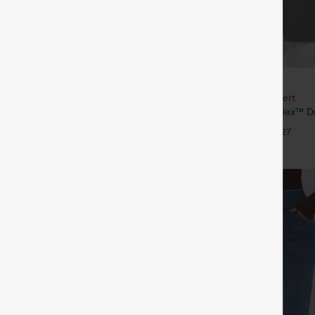
€35,95 EUR
our 61,54 € ou 4 pour 123,08 €.
Achetez-en 2, le 3e est offert
racté taille haute à jambe droite,
Pantalon de travail Halara Flex™ D
 poches
taille haute, avec poches et coupe
+9
+27