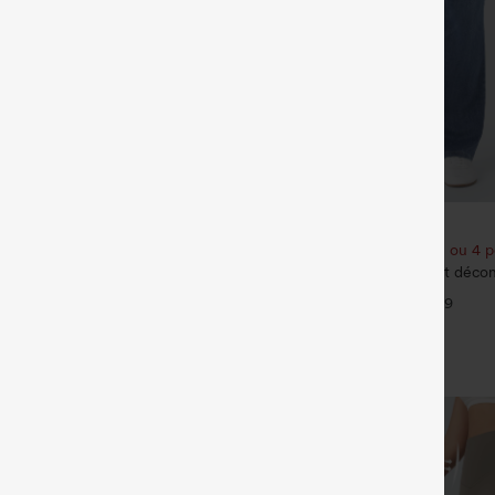
€35,95 EUR
€49,95 EUR
€44,95 EUR
t bénéficiez de 10 % de réduction
Achetez-en 2 pour 61,54 € ou 4 p
 et bénéficiez de 20 % de
Halara Flex™ Jeans bootcut décont
haute, effet délavé, avec poches
+9
eans délavés décontractés, coupe
arge, taille basse asymétrique,
+9
s