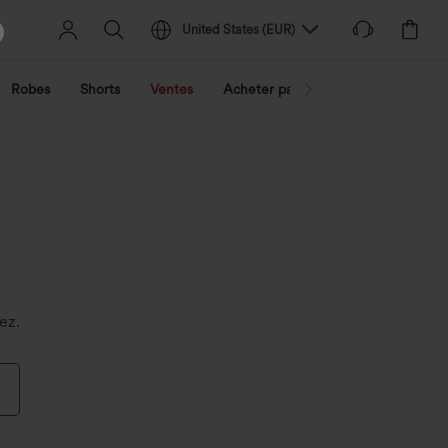
United States
(
EUR
)
Robes
Shorts
Ventes
Acheter par activité
Découvrez 
ez.