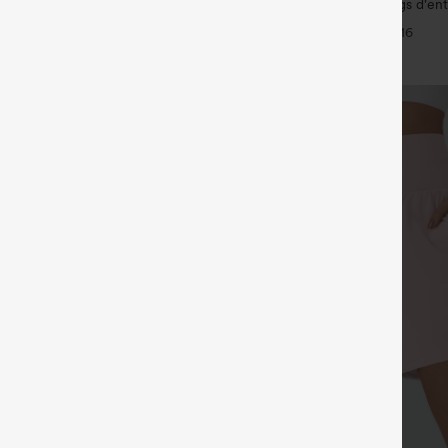
taille haute effet lin avec poche
Halara UltraSculpt™ leggings d'en
taille haute — fronces liftantes pou
+11
+16
maintien gainant du ventre et poc