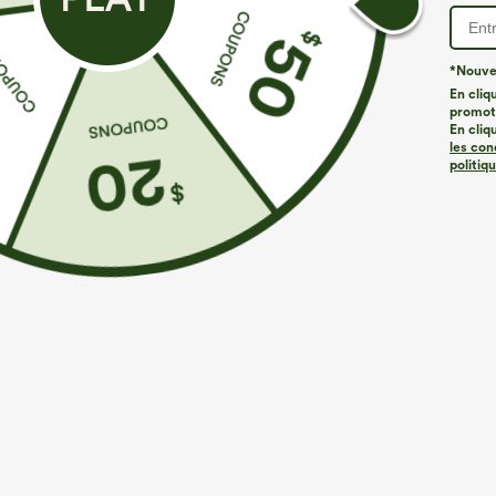
*Nouvea
En cliq
promoti
En cliq
les con
politiq
€26,95 EUR
€35,95 EUR
Achetez-en 3 pour 52,62 €, 6 pour 105,24 €
Mix & Match : 