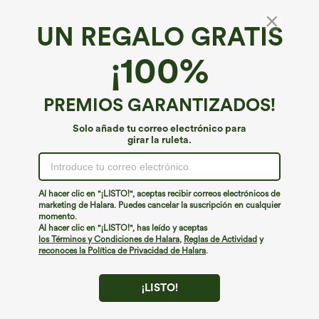
UN REGALO GRATIS
¡100%
PREMIOS GARANTIZADOS!
Solo añade tu correo electrónico para
girar la ruleta.
¡Ups!
No podemos encontrar la página que estás buscando.
Al hacer clic en "¡LISTO!", aceptas recibir correos electrónicos de
marketing de Halara. Puedes cancelar la suscripción en cualquier
momento.
Seguir comprando
Al hacer clic en "¡LISTO!", has leído y aceptas
los Términos y Condiciones de Halara
,
Reglas de Actividad
y
reconoces la Política de Privacidad de Halara
.
¡LISTO!