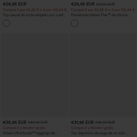
€26,95 EUR
€26,95 EUR
€31,95 EUR
Compra 3 por 52,62 € o 6 por 105,24 €.
Compra 2 por 52,62 € o 4 por 105,24 €.
Top casual de corte relajado con cuello
Pantalones Halara Flex™ de oficina
redondo y mangas murciélago.
anchos plisados de tiro alto con bolsillos
+1
en tela tipo gofre
€35,95 EUR
€31,95 EUR
€40,95 EUR
€35,95 EUR
Compra 2 y llévate 1 gratis
Compra 2 y llévate 1 gratis
Halara UltraSculpt™ leggings de
Top deportivo de yoga de un solo