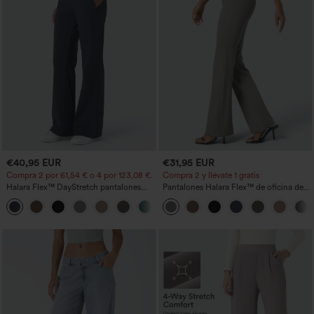
€40,95 EUR
€31,95 EUR
Compra 2 por 61,54 € o 4 por 123,08 €.
Compra 2 y llévate 1 gratis
Halara Flex™ DayStretch pantalones
Pantalones Halara Flex™ de oficina de
acampanados de trabajo de tiro medio
tiro alto ligeramente acampanados con
+12
con bolsillo lateral con cremallera
bolsillos