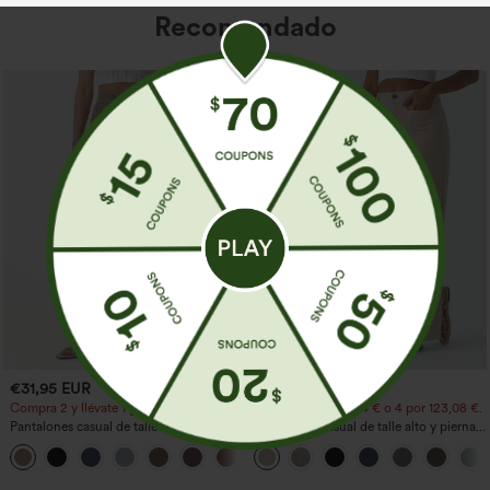
Recomendado
€31,95 EUR
€35,95 EUR
Compra 2 y llévate 1 gratis
Compra 2 por 61,54 € o 4 por 123,08 €.
Pantalones casual de talle alto con
Pantalones casual de talle alto y pierna
cordón, pernera ancha, en mezcla de
recta con tacto de lino y bolsillos
+5
lino y con bolsillos