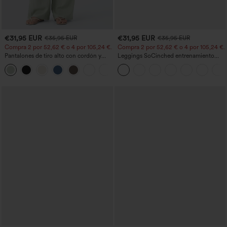
€31,95 EUR
€31,95 EUR
€35,95 EUR
€35,95 EUR
Compra 2 por 52,62 € o 4 por 105,24 €.
Compra 2 por 52,62 € o 4 por 105,24 €.
Pantalones de tiro alto con cordón y
Leggings SoCinched entrenamiento
bolsillos, pernera ancha, holgados y de
moldeador abdomen bolsillo lateral tiro
+15
estilo casual con tacto de lino.
alto