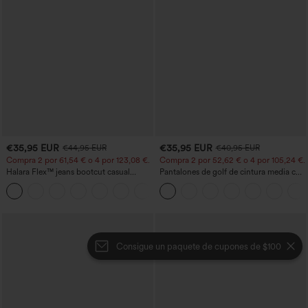
€35,95 EUR
€35,95 EUR
€44,95 EUR
€40,95 EUR
Compra 2 por 61,54 € o 4 por 123,08 €.
Compra 2 por 52,62 € o 4 por 105,24 €.
Halara Flex™ jeans bootcut casual
Pantalones de golf de cintura media con
lavados, de talle alto y con bolsillos
cordón, dobladillo curvo, secado rápido,
+5
de corte cónico y con bolsillos - UPF40+
Consigue un paquete de cupones de $100