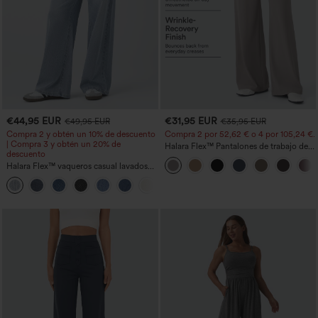
€44,95 EUR
€31,95 EUR
€49,95 EUR
€35,95 EUR
Compra 2 y obtén un 10% de descuento
Compra 2 por 52,62 € o 4 por 105,24 €.
| Compra 3 y obtén un 20% de
Halara Flex™ Pantalones de trabajo de
descuento
talle alto, moldeadores del cuerpo, que
Halara Flex™ vaqueros casual lavados
estilizan la cintura, con bolsillos, de
asimétricos de tiro bajo con bolsillos
pierna ancha en micro‑waffle
+5
con cremallera, corte baggy y pierna
ancha