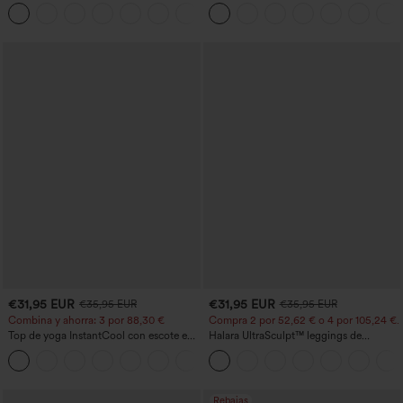
entrenamiento moldeadores de talle alto
hombro, manga larga con agujero para
+12
con fruncido trasero que realza los
el pulgar, dobladillo curvo estilo high-
glúteos, control de abdomen y bolsillos
low (frente más corto, espalda más
larga), de secado rápido, con sujetador
incorporado
€31,95 EUR
€31,95 EUR
€35,95 EUR
€35,95 EUR
Combina y ahorra: 3 por 88,30 €
Compra 2 por 52,62 € o 4 por 105,24 €.
Top de yoga InstantCool con escote en
Halara UltraSculpt™ leggings de
U y bajo curvado - UPF50+
entrenamiento de cintura alta
moldeadores, con efecto levantamiento
de glúteos, control de abdomen y
bolsillos.
Rebajas