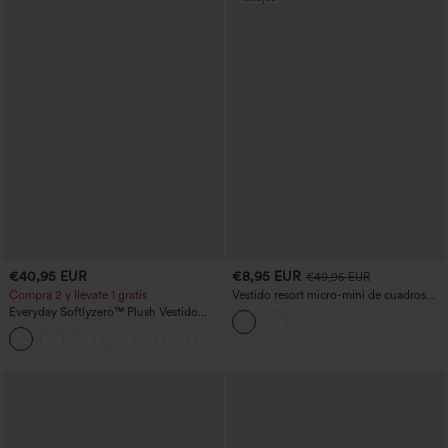
€40,95 EUR
€8,95 EUR
€49,95 EUR
Compra 2 y llévate 1 gratis
Vestido resort micro-mini de cuadros
vichy, bodycon, con sujetador
Everyday Softlyzero™ Plush Vestido
incorporado y cierre halter con lazada
deportivo sin espalda 2 en 1
en la espalda
+29
acampanado -Wannabe -Easy Peezy