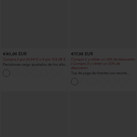
€40,95 EUR
€17,95 EUR
Compra 2 por 61,54 € o 4 por 123,08 €.
Compra 2 y obtén un 10% de descuento
| Compra 3 y obtén un 20% de
Pantalones cargo ajustados de tiro alto
descuento
con múltiples bolsillos y cremallera con
+10
botones
Top de yoga de tirantes con escote
redondo, fruncido y tacto fresco -
UPF50+