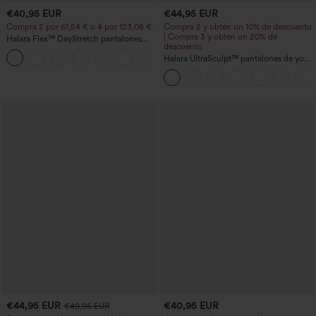
€40,95 EUR
€44,95 EUR
Compra 2 por 61,54 € o 4 por 123,08 €.
Compra 2 y obtén un 10% de descuento
| Compra 3 y obtén un 20% de
Halara Flex™ DayStretch pantalones
descuento
acampanados de trabajo de tiro medio
+12
con bolsillo lateral con cremallera
Halara UltraSculpt™ pantalones de yoga
holgados de talle alto con control
abdominal, rayas color block y bolsillos
€44,95 EUR
€40,95 EUR
€49,95 EUR