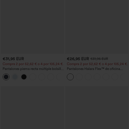
€31,95 EUR
€26,95 EUR
€31,95 EUR
Compra 2 por 52,62 € o 4 por 105,24 €.
Compra 2 por 52,62 € o 4 por 105,24 €.
Pantalones pierna recta múltiple bolsillo
Pantalones Halara Flex™ de oficina
botón tiro alto
anchos plisados de tiro alto con bolsillos
+23
en tela tipo gofre