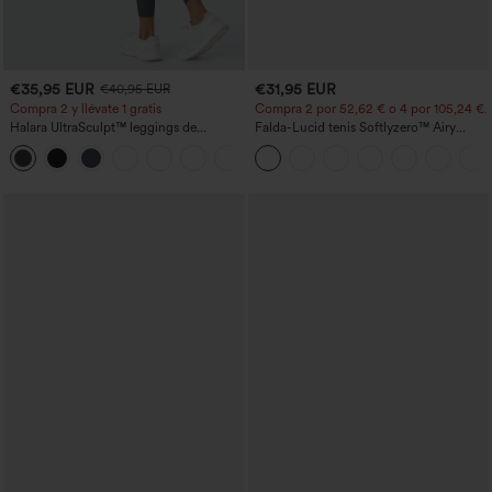
€35,95 EUR
€31,95 EUR
€40,95 EUR
Compra 2 y llévate 1 gratis
Compra 2 por 52,62 € o 4 por 105,24 €.
Halara UltraSculpt™ leggings de
Falda-Lucid tenis Softlyzero™ Airy
entrenamiento moldeadores de talle alto
cruzado tacto fresco bolsillo lateral 2 en
+12
con fruncido trasero que realza los
1 -UPF50+
glúteos, control de abdomen y bolsillos