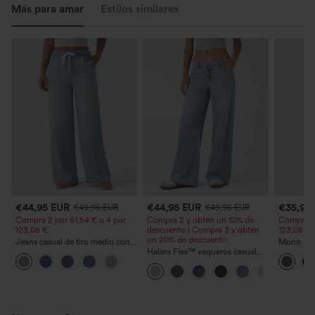
Más para amar
Estilos similares
€44,95 EUR
€44,95 EUR
€35,95
€49,95 EUR
€49,95 EUR
Compra 2 por 61,54 € o 4 por
Compra 2 y obtén un 10% de
Compra 2 
123,08 €.
descuento | Compra 3 y obtén
123,08 €.
un 20% de descuento
Jeans casual de tiro medio con
Mono casu
cordón y bolsillos
Halara Flex™ vaqueros casual
ajustables
lavados asimétricos de tiro bajo
ancha, tej
con bolsillos con cremallera,
- Easy Pe
corte baggy y pierna ancha