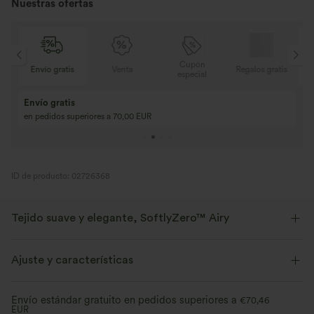
Nuestras ofertas
Cupón
Envío gratis
Venta
Regalos gratis
Envío grat
especial
Compra 2 y llévat
Compra 3 y llévate 1 gratis
Compra 3 por 2, Co
Compra 4 por 3, compra 8 por 6
Compra 9 por 6
ID de producto: 02726368
Tejido suave y elegante, SoftlyZero™ Airy
Siéntete como si flotaras en el aire con nuestro tejido súper suave y
fresco al tacto.
Ajuste y características
Elástico en cuatro direcciones
Transpirable
Shorts integrados
Cintura plana
Con bolsillos
Envío estándar gratuito en pedidos superiores a
€70,46
EUR