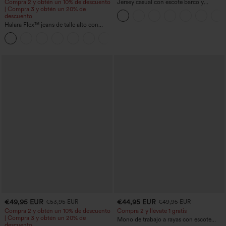
Compra 2 y obtén un 10% de descuento
Jersey casual con escote barco y
| Compra 3 y obtén un 20% de
mangas murciélago
descuento
Halara Flex™ jeans de talle alto con
bolsillos, dobladillo enrollado, pierna
+1
ancha y efecto lavado, estilo casual
€49,95 EUR
€44,95 EUR
€53,95 EUR
€49,95 EUR
Compra 2 y obtén un 10% de descuento
Compra 2 y llévate 1 gratis
| Compra 3 y obtén un 20% de
Mono de trabajo a rayas con escote
descuento