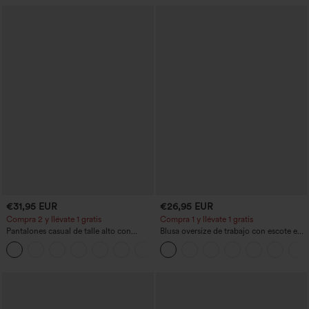
€31,95 EUR
€26,95 EUR
Compra 2 y llévate 1 gratis
Compra 1 y llévate 1 gratis
Pantalones casual de talle alto con
Blusa oversize de trabajo con escote en
cordón, pernera ancha, en mezcla de
V y manga corta, resistente a las arrugas
+5
lino y con bolsillos