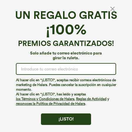
UN REGALO GRATIS
Suavemente ligero*
¡100%
Pantalones cortos de gimnasio 2 en 1 con
bolsillo trasero más bolsillo oculto lateral 3.5
pulgadas
4.5
(
343
)
PREMIOS GARANTIZADOS!
€31,95 EUR
Solo añade tu correo electrónico para
girar la ruleta.
Al hacer clic en "¡LISTO!", aceptas recibir correos electrónicos de
marketing de Halara. Puedes cancelar la suscripción en cualquier
momento.
Al hacer clic en "¡LISTO!", has leído y aceptas
los Términos y Condiciones de Halara
,
Reglas de Actividad
y
reconoces la Política de Privacidad de Halara
.
¡LISTO!