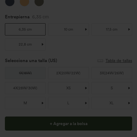
Entrepierna
6,35 cm
6,35 cm
10 cm
17,5 cm
22,8 cm
Selecciona una talla
(US)
Tabla de tallas
1X
(
18W
)
2X
(
20W/22W
)
3X
(
24W/26W
)
4X
(
28W/30W
)
XS
S
M
L
XL
+ Agregar a la bolsa