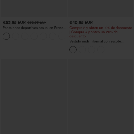
€53,95 EUR
€40,95 EUR
€62,95 EUR
Pantalones deportivos casual en French
Compra 2 y obtén un 10% de descuento
terry con estampado denim, tiro medio,
| Compra 3 y obtén un 20% de
estilo jeans y bolsillos
descuento
Vestido midi informal con escote
redondo, sujetador integrado, sin
mangas y bajo con volantes