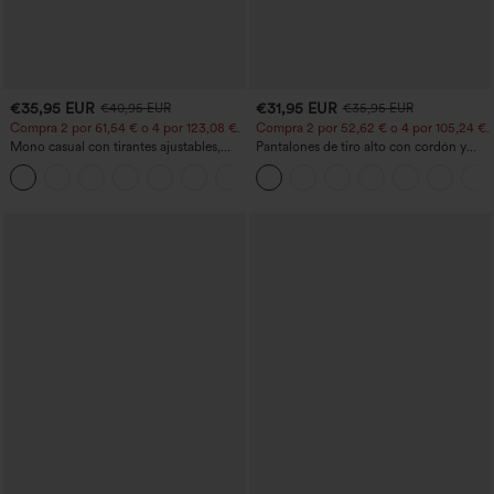
€35,95 EUR
€31,95 EUR
€40,95 EUR
€35,95 EUR
Compra 2 por 61,54 € o 4 por 123,08 €.
Compra 2 por 52,62 € o 4 por 105,24 €.
Mono casual con tirantes ajustables,
Pantalones de tiro alto con cordón y
fruncidos, pierna ancha, tejido jaspeado
bolsillos, pernera ancha, holgados y de
+10
y bolsillos - Easy Peezy
estilo casual con tacto de lino.