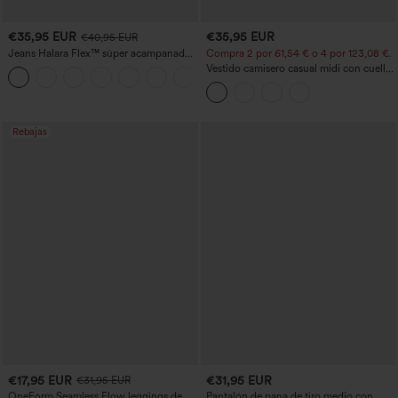
€35,95 EUR
€35,95 EUR
€40,95 EUR
Jeans Halara Flex™ súper acampanado
Compra 2 por 61,54 € o 4 por 123,08 €.
elástico lavado bolsillo cruzado tiro alto
Vestido camisero casual midi con cuello,
+1
mangas casquillo, cinturón, dobladillo
curvo con abertura y bolsillos
Rebajas
€17,95 EUR
€31,95 EUR
€31,95 EUR
OneForm Seamless Flow leggings de
Pantalón de pana de tiro medio con