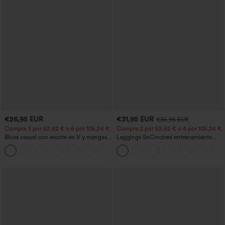
€26,95 EUR
€31,95 EUR
€35,95 EUR
Compra 3 por 52,62 € o 6 por 105,24 €.
Compra 2 por 52,62 € o 4 por 105,24 €.
Blusa casual con escote en V y mangas
Leggings SoCinched entrenamiento
cortas abullonadas
moldeador abdomen bolsillo lateral tiro
alto