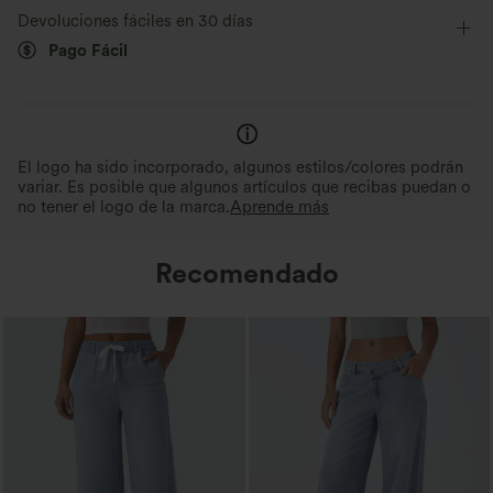
Con bolsillos
Fácil de poner
7,5 cm
Tiro alto
Se siente fresco al tacto.
Suave y elegante
Devoluciones fáciles en 30 días
Pago Fácil
Pierna ancha
Elasticidad alta
Elástico en 4 direcciones
Evacua la humedad
El logo ha sido incorporado, algunos estilos/colores podrán
variar. Es posible que algunos artículos que recibas puedan o
no tener el logo de la marca.
Aprende más
Recomendado