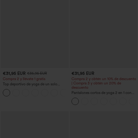
€31,95 EUR
€31,95 EUR
€35,95 EUR
Compra 2 y llévate 1 gratis
Compra 2 y obtén un 10% de descuento
| Compra 3 y obtén un 20% de
Top deportivo de yoga de un solo
descuento
hombro, manga larga con agujero para
+3
el pulgar, dobladillo curvo estilo high-
Pantalones cortos de yoga 2 en 1 con
low (frente más corto, espalda más
bolsillo trasero de talle muy alto y
larga), de secado rápido, con sujetador
bolsillo lateral oculto de 5&#39;&#39;
incorporado
de longitud más larga