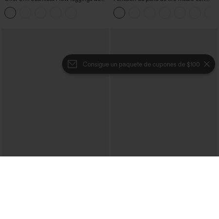
yoga de talle alto con control abdominal
cremallera
y realce de glúteos
Consigue un paquete de cupones de $100
€31,95 EUR
€35,95 EUR
€35,95 EUR
€40,95 EUR
Compra 2 y obtén un 10% de descuento
Combina y ahorra: 3 por 88,30 €
| Compra 3 y obtén un 20% de
Joggers de baile de talle alto con
descuento
cordón, fruncidos, corte cónico, secado
Falda midi casual de cintura alta con
rápido, tacto fresco y bolsillos - UPF40+
control abdominal, fruncida, bajo curvo,
2 en 1 en forro polar y PU