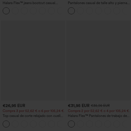
Halara Flex™ jeans bootcut casual
Pantalones casual de talle alto y pierna
lavados, de talle alto y con bolsillos
recta con tacto de lino y bolsillos
+5
€26,95 EUR
€31,95 EUR
€35,95 EUR
Compra 3 por 52,62 € o 6 por 105,24 €.
Compra 2 por 52,62 € o 4 por 105,24 €.
Top casual de corte relajado con cuello
Halara Flex™ Pantalones de trabajo de
redondo y mangas murciélago.
talle alto, moldeadores del cuerpo, que
+1
estilizan la cintura, con bolsillos, de
pierna ancha en micro‑waffle