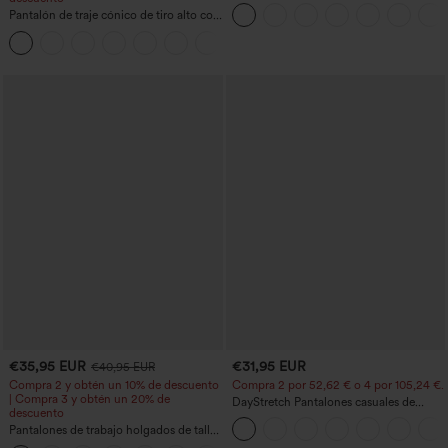
barco, sin mangas, lazo lateral, tacto
Pantalón de traje cónico de tiro alto con
Cool Touch y bolsillos - Edición Easy
bolsillos
Peezy
+8
€35,95 EUR
€31,95 EUR
€40,95 EUR
Compra 2 y obtén un 10% de descuento
Compra 2 por 52,62 € o 4 por 105,24 €.
| Compra 3 y obtén un 20% de
DayStretch Pantalones casuales de
descuento
cintura alta con pernera tipo barril y
Pantalones de trabajo holgados de talle
bolsillos
medio con bolsillos y pernera estilo