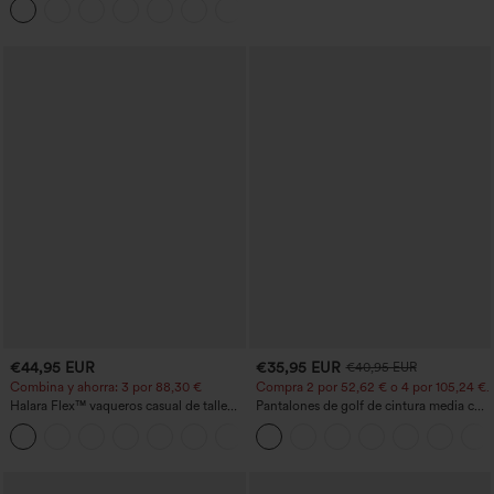
+3
barril
€44,95 EUR
€35,95 EUR
€40,95 EUR
Combina y ahorra: 3 por 88,30 €
Compra 2 por 52,62 € o 4 por 105,24 €.
Halara Flex™ vaqueros casual de talle
Pantalones de golf de cintura media con
alto con bolsillos, estilo baggy de pierna
cordón, dobladillo curvo, secado rápido,
+2
ancha, efecto lavado
de corte cónico y con bolsillos - UPF40+