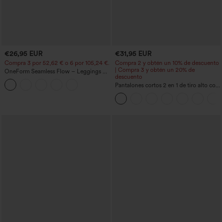
€26,95 EUR
€31,95 EUR
Compra 3 por 52,62 € o 6 por 105,24 €.
Compra 2 y obtén un 10% de descuento
| Compra 3 y obtén un 20% de
OneForm Seamless Flow – Leggings de
descuento
yoga sin costuras, tiro medio, control de
abdomen y realce de glúteos
Pantalones cortos 2 en 1 de tiro alto con
bolsillo interior y trasero