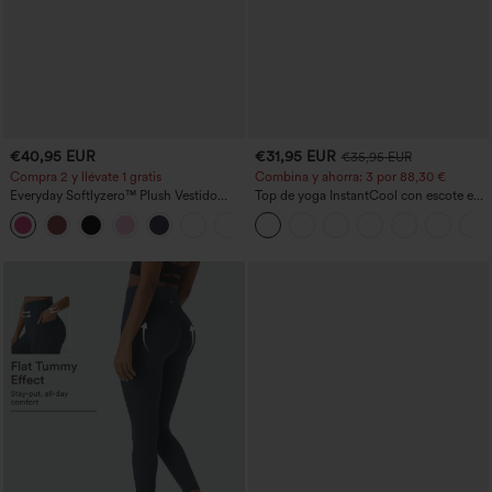
€40,95 EUR
€31,95 EUR
€35,95 EUR
Compra 2 y llévate 1 gratis
Combina y ahorra: 3 por 88,30 €
Everyday Softlyzero™ Plush Vestido
Top de yoga InstantCool con escote en
deportivo sin espalda 2 en 1
U y bajo curvado - UPF50+
+29
acampanado -Wannabe -Easy Peezy