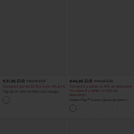
€31,95 EUR
€44,95 EUR
€40,95 EUR
€49,95 EUR
Compra 2 por 52,62 € o 4 por 105,24 €.
Compra 2 y obtén un 10% de descuento
| Compra 3 y obtén un 20% de
Top de un solo hombro con manga
descuento
corta, dobladillo curvo high‑low,
sujetador integrado y estampado de
Halara Flex™ overol casual de denim
lunares, estilo casual
lavado con escote en V y bolsillos