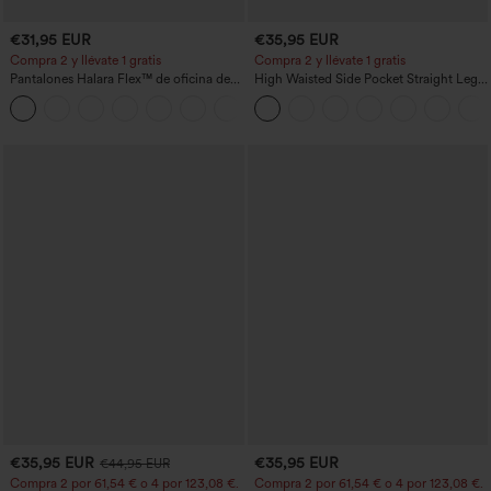
€31,95 EUR
€35,95 EUR
Compra 2 y llévate 1 gratis
Compra 2 y llévate 1 gratis
Pantalones Halara Flex™ de oficina de
High Waisted Side Pocket Straight Leg
tiro alto ligeramente acampanados con
Work Pants
+13
bolsillos
€35,95 EUR
€35,95 EUR
€44,95 EUR
Compra 2 por 61,54 € o 4 por 123,08 €.
Compra 2 por 61,54 € o 4 por 123,08 €.