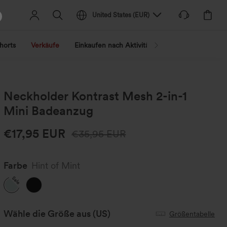
United States
(
EUR
)
horts
Verkäufe
Einkaufen nach Aktivität
Nach Trend shopp
Neckholder Kontrast Mesh 2-in-1
Mini Badeanzug
€17,95 EUR
€35,95 EUR
Farbe
Hint of Mint
Sale
Wähle die Größe aus
(US)
Größentabelle