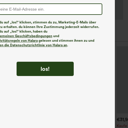
u auf „los!“ klicken, stimmen du zu, Marketing-E-Mails über
zu erhalten. du können Ihre Zustimmung jederzeit widerrufen.
u auf „los!“ klicken, haben du
lgemeinen Geschäftsbedingungen
und
ivitätsregeln von Halara
gelesen und stimmen ihnen zu und
n die Datenschutzrichtlinie von Halara an
.
los!
€35,95 EUR
€31,95 EUR
€31,
€35,95 EUR
aufe 2, erhalte 1 gratis
Kaufen Sie 2 Stück für 52,62
Kaufe 