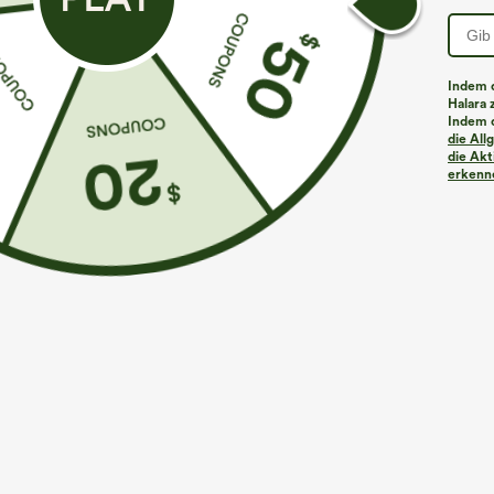
Indem d
Halara 
Indem d
Mehr zum Verlieben
Ähnliche Kleidungsstile
die Al
die Akt
erkenne
€35,95 EUR
€44,95 EUR
€49,95 EUR
Kaufen Sie 2 Stück für 61,54
Kaufen Sie 2 Stück für 61,54
K