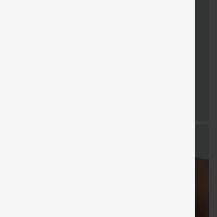
KOSTENLOSER
Gratisgeschenke
Verkauf
Sondergutschein
Gra
VERSAND