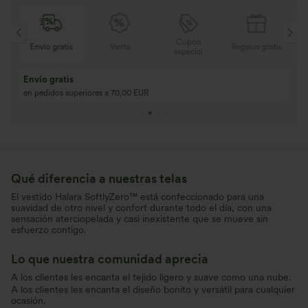
Cupón
is
Venta
Regalos gratis
Envío gratis
especial
Compra 2 y llévat
Compra 3 y llévate 1 gratis
Compra 3 por 2, Co
Compra 4 por 3, compra 8 por 6
Compra 9 por 6
Qué diferencia a nuestras telas
El vestido Halara SoftlyZero™ está confeccionado para una
suavidad de otro nivel y confort durante todo el día, con una
sensación aterciopelada y casi inexistente que se mueve sin
esfuerzo contigo.
Lo que nuestra comunidad aprecia
A los clientes les encanta el tejido ligero y suave como una nube.
A los clientes les encanta el diseño bonito y versátil para cualquier
ocasión.