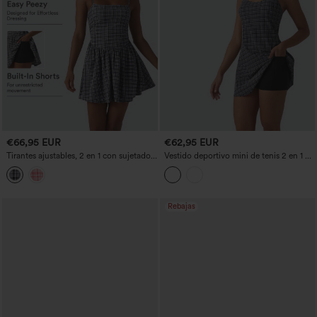
€66,95 EUR
€62,95 EUR
Tirantes ajustables, 2 en 1 con sujetador
Vestido deportivo mini de tenis 2 en 1 a
integrado, vestido slip deportivo estilo
cuadros, con efecto arrugado, de
tenis, corte en A mini, estampado a
secado rápido, con bolsillos - Edición
cuadros, efecto arrugado, secado
Easy Peezy
rápido, con bolsillos — facilísimo
Rebajas