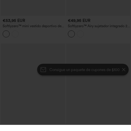
€53,95 EUR
€49,95 EUR
Softlyzero™ mini vestido deportivo de
Softlyzero™ Airy sujetador integrado 2
tenis, ligero y transpirable, con sujetador
en 1 color block con tacto fresco, mini
integrado, bloque de color, 2 en 1
vestido deportivo de tenis con bolsillos -
InstantCool y bolsillos - Easy Peezy
Edición Easy Peezy
Edition
Consigue un paquete de cupones de $100
€62,95 EUR
€49,95 EUR