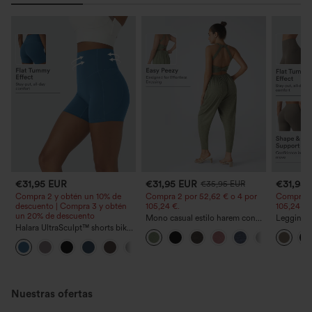
€31,95 EUR
€31,95 EUR
€31,95
€35,95 EUR
Compra 2 y obtén un 10% de
Compra 2 por 52,62 € o 4 por
Compra 2 
descuento | Compra 3 y obtén
105,24 €.
105,24 €.
un 20% de descuento
Mono casual estilo harem con
Leggings
Halara UltraSculpt™ shorts biker
bolsillos y escote en U - Edición
entrenam
moldeadores para
Easy Peezy
abdomen bo
+11
entrenamiento, de talle alto,
control abdominal y bolsillo
lateral 5''
Nuestras ofertas