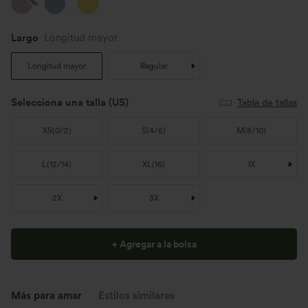
Largo
Longitud mayor
Longitud mayor
Regular
Selecciona una talla
(US)
Tabla de tallas
XS
(
0/2
)
S
(
4/6
)
M
(
8/10
)
L
(
12/14
)
XL
(
16
)
1X
2X
3X
+ Agregar a la bolsa
Más para amar
Estilos similares