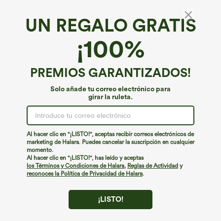
UN REGALO GRATIS
Suavemente ligero*
¡100%
Vestido corto de baile 2 en 1 con bolsillo
lateral escote en U y espalda descubierta
4.5
(
968
)
PREMIOS GARANTIZADOS!
€44,95 EUR
Solo añade tu correo electrónico para
girar la ruleta.
Al hacer clic en "¡LISTO!", aceptas recibir correos electrónicos de
marketing de Halara. Puedes cancelar la suscripción en cualquier
momento.
Al hacer clic en "¡LISTO!", has leído y aceptas
los Términos y Condiciones de Halara
,
Reglas de Actividad
y
reconoces la Política de Privacidad de Halara
.
¡LISTO!