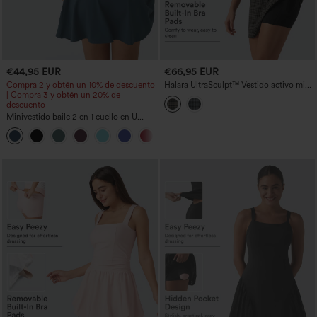
€44,95 EUR
€66,95 EUR
Compra 2 y obtén un 10% de descuento
Halara UltraSculpt™ Vestido activo mini
| Compra 3 y obtén un 20% de
de baile 2 en 1 con sujetador
descuento
incorporado, estampado a cuadros y
bolsillos - Edición Easy Peezy
Minivestido baile 2 en 1 cuello en U
espalda descubierta cut out más largo
+13
Easy Peezy