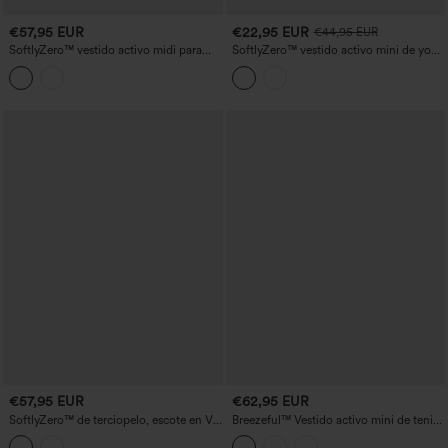
€57,95 EUR
€22,95 EUR
€44,95 EUR
SoftlyZero™ vestido activo midi para
SoftlyZero™ vestido activo mini de yoga
baile con escote cuadrado aireado,
de 2 piezas con encaje en contraste y
sujetador integrado, 2 en 1 con tacto
bolsillo
refrescante y bolsillos — Edición Súper
Fácil
€57,95 EUR
€62,95 EUR
SoftlyZero™ de terciopelo, escote en V,
Breezeful™ Vestido activo mini de tenis
mini vestido activo 2 en 1 para baile con
sin mangas, de corte, 2 en 1, plisado y de
bolsillos — Edición Easy Peezy
secado rápido, con bolsillos