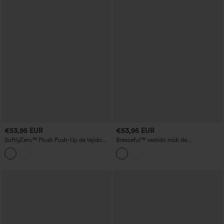
€53,95 EUR
€53,95 EUR
SoftlyZero™ Plush Push-Up de tejido
Breezeful™ vestido midi de
suave, con tirantes ajustables cruzados,
baile/actividad con escote cuadrado,
espalda descubierta y sujetador
espalda descubierta con tiras cruzadas,
incorporado — vestido activo para
sujetador incorporado, 2 en 1, de secado
baile, edición Easy Peezy
rápido, con bolsillo — Easy Peezy