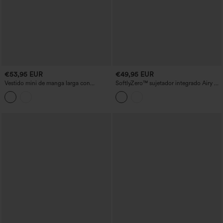
€53,95 EUR
€49,95 EUR
Vestido mini de manga larga con
SoftlyZero™ sujetador integrado Airy 2-
capucha y cordón ajustable, para
en-1 con efecto refrescante - vestido
senderismo y uso activo, con bolsillos.
activo mini de tenis con bolsillos -
Edición Easy Peezy - UPF50+