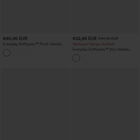
€40,95 EUR
€22,95 EUR
€40,95 EUR
Everyday Softlyzero™ Plush Vestido
Venta por tiempo limitado
deportivo talla plus sin espalda más
Everyday Softlyzero™ Airy Vestido
largo tirante ajustable 2 en 1 - Wannabe
actividad sin espalda 2-in-1 tacto fresco
-Sensacional-UPF50+