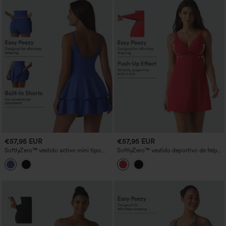
€57,95 EUR
€57,95 EUR
SoftlyZero™ vestido activo mini tipo
SoftlyZero™ vestido deportivo de felpa
tenis 2 en 1, ligero con sujetador
con efecto push-up, tirantes retorcidos
incorporado, de capas, InstantCool, con
y ajustables, relleno no extraíble, vestido
bolsillos — Edición Easy Peezy
de baile activo con bolsillos — Easy
Peezy