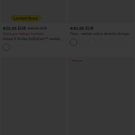
€22,95 EUR
€40,95 EUR
€44,95 EUR
Venta por tiempo limitado
Flare - vestido activo de baile de baja
sujeción - mayor longitud - Easy Peezy
Halara X Smiley SoftlyZero™ vestido
Edition - copas DD-F
activo de baile, ligero y sin espalda, con
detalle torsionado y falda acampanada,
con bolsillos - longitud más larga -
Edición Easy Peezy, copas A–C
Rebajas