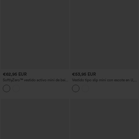
€62,95 EUR
€53,95 EUR
SoftlyZero™ vestido activo mini de baile
Vestido tipo slip mini con escote en U,
2 en 1 con sujetador incorporado, malla
espalda descubierta con tirantes
a contraste y bolsillos - Edición Easy
cruzados, plisado, bajo asimétrico,
Peezy
sujetador integrado 2 en 1, para
danza/actividad, con bolsillos