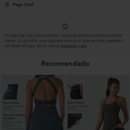
Pago Fácil
Cruzado
Anudado
Espalda descubierta
Comodidad ultrasuave como
Evacua la humedad
mantequilla
Secado rápido y efecto r
Fácil de poner
Mini
Sin mangas
Elasticidad alta
Confeccionado con microfibras ultrafinas
y doblemente cepillado para una
Tejido transpirable y fresco al 
sensación casi inexistente.
comodidad durante todo el día
Elástico en 4 direcciones
El logo ha sido incorporado, algunos estilos/colores podrán
variar. Es posible que algunos artículos que recibas puedan o
no tener el logo de la marca.
Aprende más
Recomendado