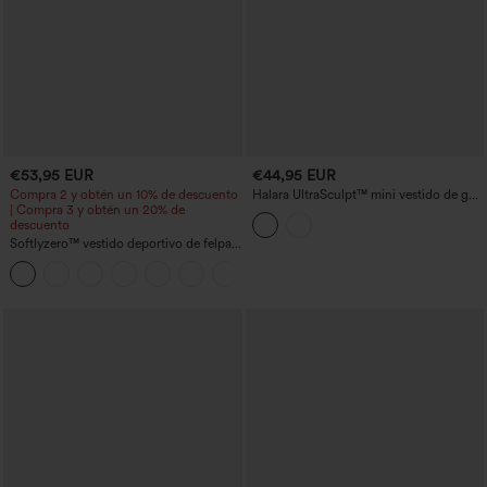
€53,95 EUR
€44,95 EUR
Compra 2 y obtén un 10% de descuento
Halara UltraSculpt™ mini vestido de golf
| Compra 3 y obtén un 20% de
sin mangas con cuello alto simulado,
descuento
bloques de color y bolsillos
Softlyzero™ vestido deportivo de felpa
con control abdominal y bolsillos - Easy
+4
Peezy Edition