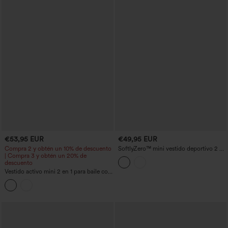
€53,95 EUR
€49,95 EUR
Compra 2 y obtén un 10% de descuento
SoftlyZero™ mini vestido deportivo 2 en
| Compra 3 y obtén un 20% de
1 para yoga de felpa (plush) con escote
descuento
en V, sujetador integrado, lazo lateral y
bolsillos — Edición Easy Peezy
Vestido activo mini 2 en 1 para baile con
sujetador integrado, estampado floral
pequeño y bolsillos - Edición Easy
Peezy