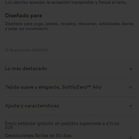
Los clientes aprecian la sensación transpirable y fresca al tacto.
Diseñado para
Diseñado para yoga, pilates, recados, descanso, actividades diarias
y estar en movimiento
ID de producto: 02698061
Lo más destacado
Tejido suave y elegante, SoftlyZero™ Airy
Siéntete como si flotaras en el aire con nuestro tejido súper suave y
fresco al tacto.
Ajuste y características
Elástico en cuatro direcciones
Transpirable
Corte ajustado
Shorts integrados
Sujetador integrado
Envío estándar gratuito en pedidos superiores a
€70,46
EUR
Con bolsillos
Espalda torcida
Escote amplio
Se siente fresco al tacto.
Suave y elegante
Devoluciones fáciles en 30 días