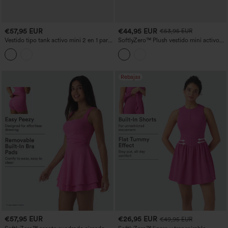
€57,95 EUR
€44,95 EUR
€53,95 EUR
Vestido tipo tank activo mini 2 en 1 para
SoftlyZero™ Plush vestido mini activo
tenis con cuello Henley acanalado,
de yoga con hombros descubiertos,
sujetador integrado y bolsillos —
fruncido, 2 en 1 con sujetador integrado
Edición Easy Peezy
y bolsillos - Easy Peezy
Rebajas
€57,95 EUR
€26,95 EUR
€49,95 EUR