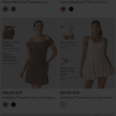
Halara UltraSculpt™ estampado a
Halara UltraSculpt™ Push-Up mini
cuadros, corsé con escote cuadrado,
vestido deportivo de tenis 2 en 1 para
vestido mini casual 2 en 1 con sujetador
copas D–F con bolsillos — Edición Easy
integrado y bolsillos — facilísimo.
Peezy
€62,95 EUR
€57,95 EUR
SoftlyZero™ vestido activo 2 en 1 para
SoftlyZero™ Vestido activo mini de tenis
yoga con sujetador integrado, tirantes
InstantCool 2 en 1 con sujetador
desmontables, escote off-shoulder y
incorporado, dobladillo con volantes en
bolsillos — ¡facilísimo!
capas y bolsillos - Edición Easy Peezy