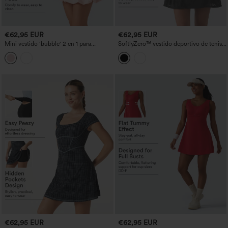
€62,95 EUR
€62,95 EUR
Mini vestido 'bubble' 2 en 1 para
SoftlyZero™ vestido deportivo de tenis,
baile/actividad con escote cuadrado, sin
ligero y aireado, con espalda cruzada,
mangas, sujetador integrado y bolsillos
encaje en contraste, sujetador
— Edición Easy Peezy
integrado, tacto fresco y bolsillos —
Easy Peezy — UPF50+
€62,95 EUR
€62,95 EUR