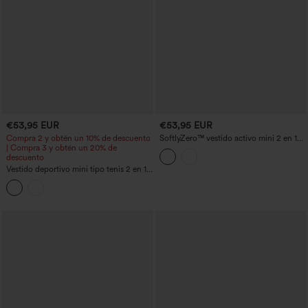
€53,95 EUR
€53,95 EUR
Compra 2 y obtén un 10% de descuento
SoftlyZero™ vestido activo mini 2 en 1
| Compra 3 y obtén un 20% de
para yoga en tejido tipo plush con
descuento
escote en V, sujetador incorporado,
encaje a contraste y bolsillos - Edición
Vestido deportivo mini tipo tenis 2 en 1
Easy Peezy
con sujetador integrado, de lunares y
con bolsillos - Edición Easy Peezy