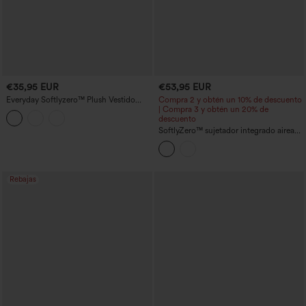
€35,95 EUR
€53,95 EUR
Everyday Softlyzero™ Plush Vestido
Compra 2 y obtén un 10% de descuento
actividad sin espalda 2-in-1 -Risa
| Compra 3 y obtén un 20% de
descuento
SoftlyZero™ sujetador integrado aireado
— vestido deportivo mini de tenis 2 en 1
InstantCool con bolsillos, copas DD–F
— Easy Peezy Edition
Rebajas