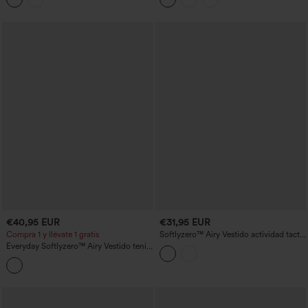
€40,95 EUR
€31,95 EUR
Compra 1 y llévate 1 gratis
Softlyzero™ Airy Vestido actividad tacto
fresco 2 en 1 sin espalda - Aire de
Everyday Softlyzero™ Airy Vestido tenis
Euforia-UPF50+
sin espalda abertura bolsillo lateral tacto
fresco -Glee Air-UPF50+