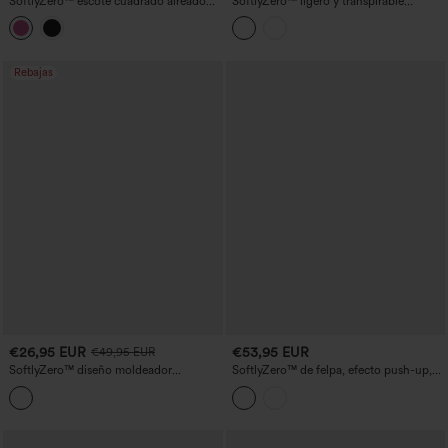
SoftlyZero™ escote cuadrado aireado
SoftlyZero™ ligero y transpirable
con sujetador integrado, sin mangas,
SoCinched con media cremallera,
vestido activo mini para yoga 2-en-1 a
vestido activo mini de tenis sin mangas
capas InstantCool con bolsillos —
con shorts moldeadores para el
Edición facilísima
abdomen
Rebajas
€26,95 EUR
€53,95 EUR
€49,95 EUR
SoftlyZero™ diseño moldeador
SoftlyZero™ de felpa, efecto push-up,
abdominal ventilado, conjunto de 2
con tirantes ajustables cruzados, sin
piezas, minivestido deportivo Cool-
espalda, sujetador integrado; vestido
Touch con bolsillo
activo de baile, copas D–F — Edición
Easy Peezy