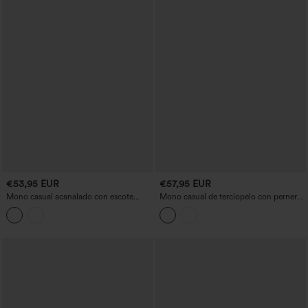
€53,95 EUR
€57,95 EUR
Mono casual acanalado con escote
Mono casual de terciopelo con perneras
redondo, mangas largas, corsé y
rectas y bolsillos
bolsillos - Edición Easy Peezy