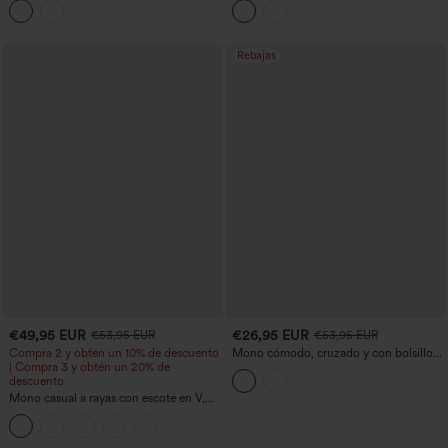
tirantes cruzados, con bolsillos laterales
y tejido ripstop
Rebajas
€49,95 EUR
€26,95 EUR
€53,95 EUR
€53,95 EUR
Compra 2 y obtén un 10% de descuento
Mono cómodo, cruzado y con bolsillos
| Compra 3 y obtén un 20% de
— versión Easy Peezy
descuento
Mono casual a rayas con escote en V,
sin mangas, sujetador incorporado y
bolsillos - Edición Easy Peezy