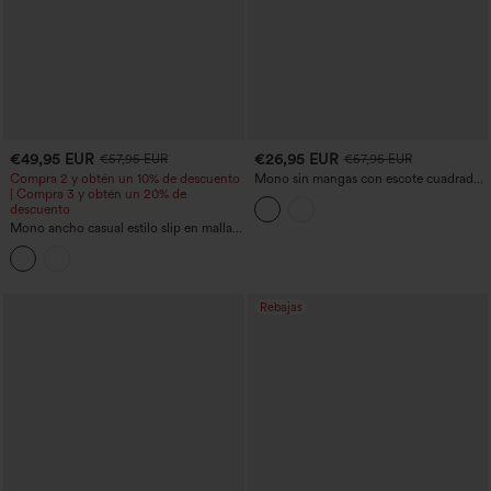
€49,95 EUR
€26,95 EUR
€57,95 EUR
€57,95 EUR
Compra 2 y obtén un 10% de descuento
Mono sin mangas con escote cuadrado,
| Compra 3 y obtén un 20% de
tirantes ajustables, con cinturón, a rayas,
descuento
de estilo casual, con tacto de lino y
bolsillos — ¡Fácilísimo!
Mono ancho casual estilo slip en malla
con estampado de leopardo, fruncido,
con lazo delantero y bolsillos
Rebajas