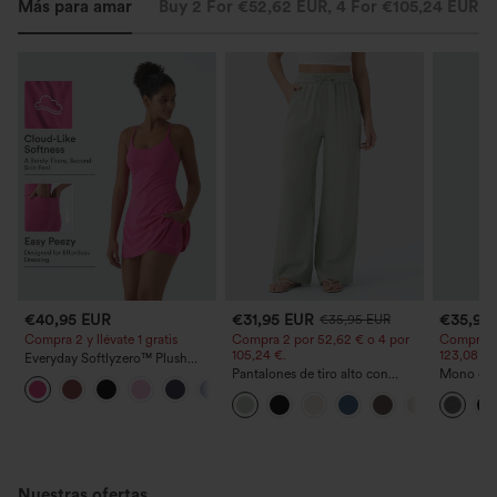
Más para amar
Buy 2 For €52,62 EUR, 4 For €105,24 EUR
€40,95 EUR
€31,95 EUR
€35,95
€35,95 EUR
Compra 2 y llévate 1 gratis
Compra 2 por 52,62 € o 4 por
Compra 2 
105,24 €.
123,08 €.
Everyday Softlyzero™ Plush
Vestido deportivo sin espalda 2
Pantalones de tiro alto con
Mono casu
+29
en 1 acampanado -Wannabe -
cordón y bolsillos, pernera
ajustables
Easy Peezy
ancha, holgados y de estilo
ancha, tej
casual con tacto de lino.
- Easy Pe
Nuestras ofertas