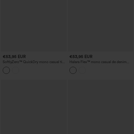
€53,95 EUR
€53,95 EUR
SoftlyZero™ QuickDry mono casual tipo
Halara Flex™ mono casual de denim
tubo con franjas laterales y bolsillos —
con cordón en la cintura, pernera recta y
¡fácilísimo!
bolsillos