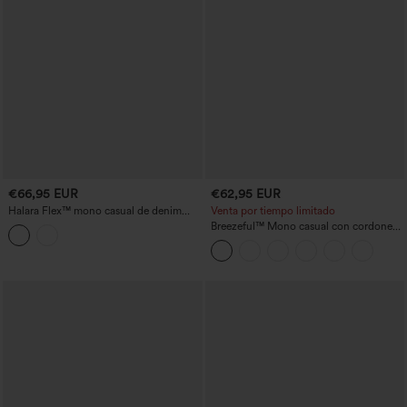
€66,95 EUR
€62,95 EUR
Halara Flex™ mono casual de denim
Venta por tiempo limitado
lavado con mangas largas, cordón en la
Breezeful™ Mono casual con cordones
cintura, pernera ancha y bolsillos —
y bolsillos, de secado rápido
Edición Easy Peezy