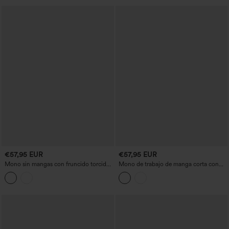
fruncido, almohadilla no extraíble - muy
fácil
€57,95 EUR
€57,95 EUR
Mono sin mangas con fruncido torcido,
Mono de trabajo de manga corta con
cremallera invisible, sujetador integrado,
bolsillos - Edición Easy Pezzy
rayas, tejido tipo waffle y bolsillos —
Easy Peezy