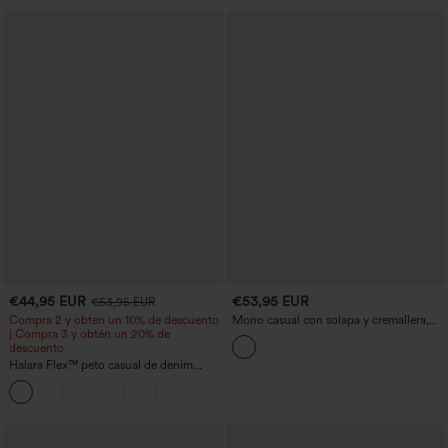
€44,95 EUR
€53,95 EUR
€53,95 EUR
Compra 2 y obtén un 10% de descuento
Mono casual con solapa y cremallera,
| Compra 3 y obtén un 20% de
manga larga y bolsillos - Easy Peezy
descuento
Halara Flex™ peto casual de denim
lavado con escote cuadrado y bolsillos