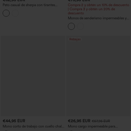
Peto casual de sherpa con tirantes
Compra 2 y obtén un 10% de descuento
ajustables y bolsillos
| Compra 3 y obtén un 20% de
descuento
Monos de senderismo impermeables y
resistentes al desgaste con bolsillos con
cremallera
Rebajas
€44,95 EUR
€26,95 EUR
€57,95 EUR
Mono corto de trabajo con cuello chal,
Mono cargo impermeable para
mangas cortas, cinturón y bolsillos
senderismo, de espalda descubierta con