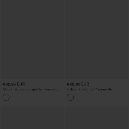
€62,95 EUR
€62,95 EUR
Mono casual con capucha, cordón,
Halara UltraSculpt™ mono de
mangas largas y bolsillos
entrenamiento bootcut con espalda
anudada y abierta, control de abdomen,
realce de glúteos, con bolsillos - Edición
Easy Peezy