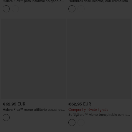
Halara Flex™ peto informal holgado con
Hombros descubiertos, con cremallera,
tirantes ajustables, lyocell drapeado y
corte relajado y bolsillos — Fácil de
bolsillos
llevar
€62,95 EUR
€62,95 EUR
Halara Flex™ mono utilitario casual de
Compra 1 y llévate 1 gratis
manga corta, denim lavado, con
SoftlyZero™ Mono transpirable con lazo
bolsillos
y bolsillos, fresco — UPF50+