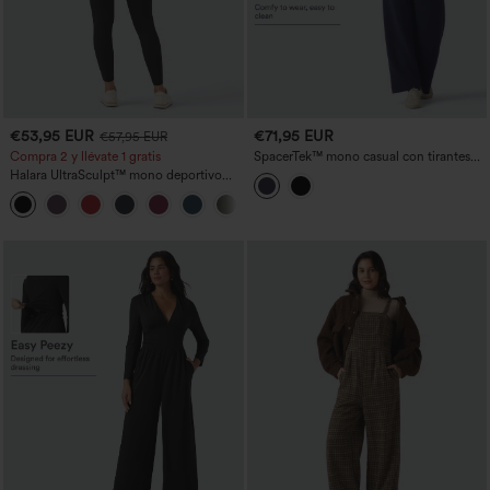
€53,95 EUR
€71,95 EUR
€57,95 EUR
Compra 2 y llévate 1 gratis
SpacerTek™ mono casual con tirantes
desmontables, cordón, sujetador
Halara UltraSculpt™ mono deportivo
incorporado y bolsillos - Easy Peezy
con escote en V, control de abdomen y
+10
realce de glúteos, con bolsillos