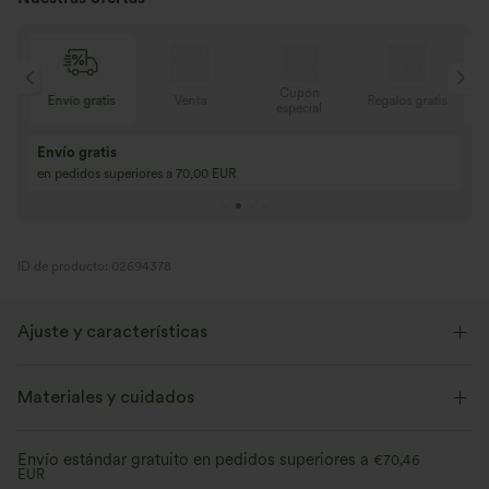
Cupón
tis
Envío gratis
Venta
Regalos gratis
E
especial
Envío gratis
en pedidos superiores a 70,00 EUR
ID de producto: 02694378
Ajuste y características
Corte ajustado
Espalda cut-out
Cuello en U
Materiales y cuidados
Cut-out
Fruncido
Anudado
Casual
Envío estándar gratuito en pedidos superiores a
€70,46
EUR
17,5 cm
Pierna ancha
Sin mangas