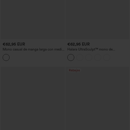
€62,95 EUR
€62,95 EUR
Mono casual de manga larga con media
Halara UltraSculpt™ mono de
cremallera, pierna ancha y bolsillos -
entrenamiento bootcut con control
Edición Easy Peezy
abdominal y bolsillos - Edición Easy
Peezy
Rebajas