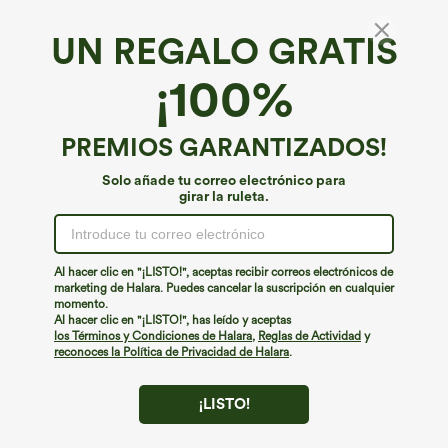
UN REGALO GRATIS
Pelele 2 en 1 con bolsillo – Edición Easy Peezy
¡100%
4.6
(
281
)
€31,95 EUR
€35,95 EUR
PREMIOS GARANTIZADOS!
Buy 2 For €52,62 EUR, 4 For €105,24 EUR
Solo añade tu correo electrónico para
girar la ruleta.
Al hacer clic en "¡LISTO!", aceptas recibir correos electrónicos de
marketing de Halara. Puedes cancelar la suscripción en cualquier
momento.
Al hacer clic en "¡LISTO!", has leído y aceptas
los Términos y Condiciones de Halara
,
Reglas de Actividad
y
reconoces la Política de Privacidad de Halara
.
¡LISTO!