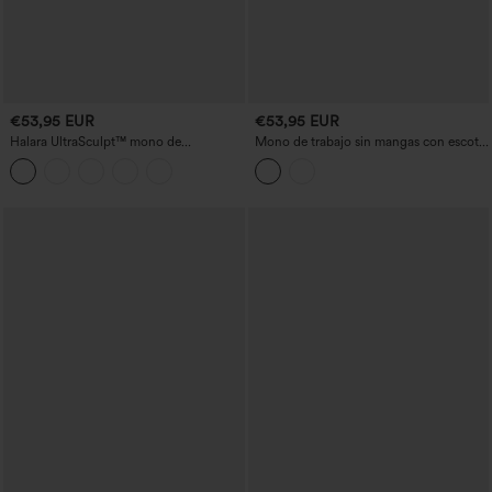
€53,95 EUR
€53,95 EUR
Halara UltraSculpt™ mono de
Mono de trabajo sin mangas con escote
entrenamiento con control abdominal y
barco, lazos laterales, bolsillos y tejido
bolsillos - Edición Easy Peezy
antiarrugas - Muy fácil