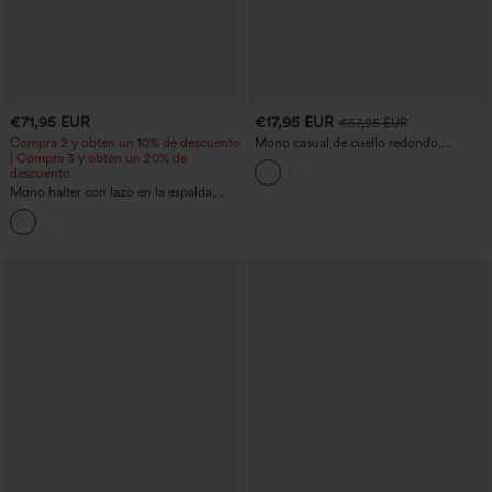
€71,95 EUR
€17,95 EUR
€57,95 EUR
Compra 2 y obtén un 10% de descuento
Mono casual de cuello redondo,
| Compra 3 y obtén un 20% de
mangas cortas, detalle twist en la
descuento
espalda, cordón, dobladillo curvo y
bolsillos - ¡Fácilísimo!
Mono halter con lazo en la espalda,
sujetador integrado, corte cónico y
bolsillos