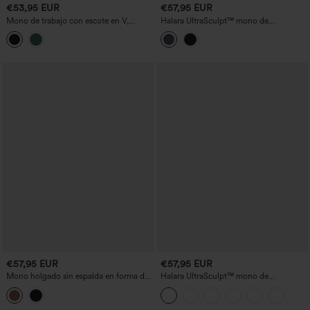
€53,95 EUR
€57,95 EUR
Mono de trabajo con escote en V,
Halara UltraSculpt™ mono de
cremallera, mangas largas y bolsillos -
entrenamiento con escote en V, control
súper fácil
de abdomen y levantamiento de
glúteos, con bolsillos — Edición Easy
Peezy
€57,95 EUR
€57,95 EUR
Mono holgado sin espalda en forma de
Halara UltraSculpt™ mono de
U con bolsillos — versión Easy Peezy
entrenamiento flare con bolsillos,
cruzado y espalda descubierta, control
abdominal, realce de glúteos con