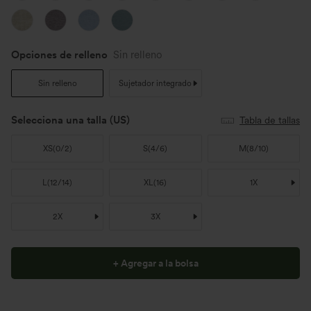
Opciones de relleno
Sin relleno
Sin relleno
Sujetador integrado
Selecciona una talla
(US)
Tabla de tallas
XS
(
0/2
)
S
(
4/6
)
M
(
8/10
)
L
(
12/14
)
XL
(
16
)
1X
2X
3X
+ Agregar a la bolsa