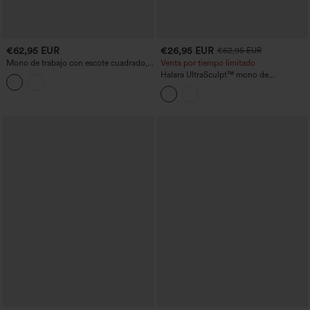
€62,95 EUR
€26,95 EUR
€62,95 EUR
Mono de trabajo con escote cuadrado,
Venta por tiempo limitado
mangas largas y bolsillos — Edición
Halara UltraSculpt™ mono de
Súper Fácil
entrenamiento moldeador con control
abdominal y bolsillos - Edición Easy
Peezy - Copas D/DD/DDD/F