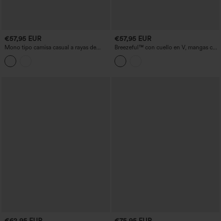
€57,95 EUR
€57,95 EUR
Mono tipo camisa casual a rayas de
Breezeful™ con cuello en V, mangas con
manga corta con bolsillos - Edición Easy
estampado de hojas, bolsillos, perneras
Peezy
anchas, mono de trabajo fluido y de
secado rápido
€62,95 EUR
€75,95 EUR