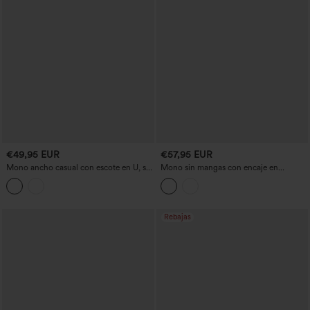
€49,95 EUR
€57,95 EUR
Mono ancho casual con escote en U, sin
Mono sin mangas con encaje en
mangas, con cordón, tejido jaspeado y
contraste para damas de honor e
bolsillos — facilísimo
invitadas a la boda, con bolsillos - Easy
Peezy
Rebajas