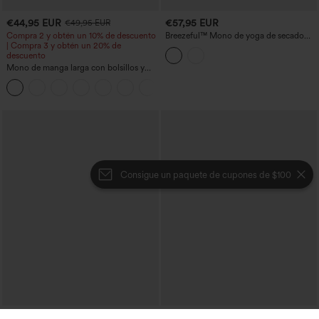
€44,95 EUR
€57,95 EUR
€49,95 EUR
Compra 2 y obtén un 10% de descuento
Breezeful™ Mono de yoga de secado
| Compra 3 y obtén un 20% de
rápido con recortes y bolsillos —
descuento
edición Easy Peezy
Mono de manga larga con bolsillos y
pernera ancha — Fácilísimo
Consigue un paquete de cupones de $100
€53,95 EUR
€53,95 EUR