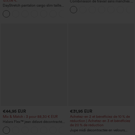
123,08 €.
Combinaison de travail sans manches à
DayStretch pantalon cargo slim taille
encolure bateau, côtés noués, toucher
haute, poches zippées, uni
frais, rayée, avec poches — Édition Easy
+10
Peezy
€44,95 EUR
€31,95 EUR
Mix & Match : 3 pour 88,30 € EUR
Achetez-en 2 et bénéficiez de 10 % de
réduction | Achetez-en 3 et bénéficiez
Halara Flex™ jean délavé décontracté
de 20 % de réduction
taille haute à poches, coupe baggy à
+2
jambe large
Jupe midi décontractée en velours
côtelé, taille mi-haute, poches avant