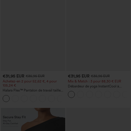
€31,95 EUR
€31,95 EUR
€35,95 EUR
€35,95 EUR
Achetez-en 2 pour 52,62 €, 4 pour
Mix & Match : 3 pour 88,30 € EUR
105,24 €
Débardeur de yoga InstantCool à
Halara Flex™ Pantalon de travail taille
encolure en U et ourlet arrondi –
haute sculptant la silhouette, gainant la
UPF50+
+10
taille, avec poches, jambe large en
micro-gaufre