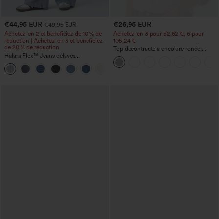
€44,95 EUR
€26,95 EUR
€49,95 EUR
Achetez-en 2 et bénéficiez de 10 % de
Achetez-en 3 pour 52,62 €, 6 pour
réduction | Achetez-en 3 et bénéficiez
105,24 €
de 20 % de réduction
Top décontracté à encolure ronde,
Halara Flex™ Jeans délavés
manches chauve-souris et coupe ample
décontractés, coupe baggy à jambe
+5
large, taille basse asymétrique, poches
zippées