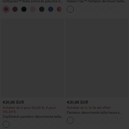
SoftlyZero™ Robe active en peluche dos
Halara Flex™ Pantalon de travail taille
nu — Édition Hyper Facile
haute avec poche latérale arrière et
+29
légère coupe évasée
€31,95 EUR
€31,95 EUR
Achetez-en 2 pour 52,62 €, 4 pour
Achetez-en 2, le 3e est offert
105,24 €
Pantalon décontracté taille haute à
DayStretch pantalon décontracté taille
cordon, coupe large en mélange de lin,
haute avec poches et coupe droite
avec poches
+23