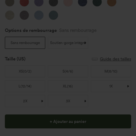
Options de rembourrage
Sans rembourrage
Sans rembourrage
Soutien-gorge intégré
Taille
(US)
Guide des tailles
XS
(
0/2
)
S
(
4/6
)
M
(
8/10
)
L
(
12/14
)
XL
(
16
)
1X
2X
3X
+ Ajouter au panier