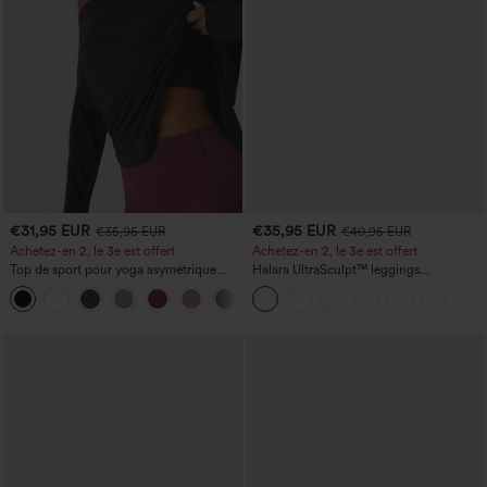
€31,95 EUR
€35,95 EUR
€35,95 EUR
€40,95 EUR
Achetez-en 2, le 3e est offert
Achetez-en 2, le 3e est offert
Top de sport pour yoga asymétrique
Halara UltraSculpt™ leggings
(une épaule) à manches longues avec
d'entraînement taille haute — fronces
+3
ouverture pour le pouce, ourlet arrondi
liftantes pour le fessier, maintien gainant
haut-bas, séchage rapide, soutien-gorge
du ventre et poche
intégré.