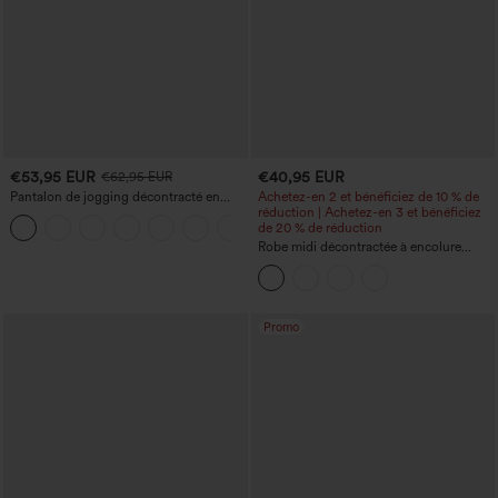
€53,95 EUR
€40,95 EUR
€62,95 EUR
Pantalon de jogging décontracté en
Achetez-en 2 et bénéficiez de 10 % de
French terry à imprimé denim, taille mi-
réduction | Achetez-en 3 et bénéficiez
haute, style jean, avec poches
de 20 % de réduction
Robe midi décontractée à encolure
ronde, sans manches, avec soutien-
gorge intégré et ourlet à volants
Promo