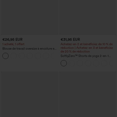
€26,95 EUR
€31,95 EUR
1 acheté, 1 offert
Achetez-en 2 et bénéficiez de 10 % de
réduction | Achetez-en 3 et bénéficiez
Blouse de travail oversize à encolure en
de 20 % de réduction
V, manches courtes, en tissu
+1
anti‑froissage
SoftlyZero™ Shorts de yoga 2-en-1
InstantCool, super taille haute, aérés, 5''
avec poches — longueur allongée