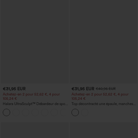
€31,95 EUR
€31,95 EUR
€40,95 EUR
Achetez-en 2 pour 52,62 €, 4 pour
Achetez-en 2 pour 52,62 €, 4 pour
105,24 €
105,24 €
Halara UltraSculpt™ Débardeur de sport
Top décontracté une épaule, manches
à col rond et ourlet arrondi
courtes, ourlet arrondi hi-low,
+11
soutien‑gorge intégré, motif à pois