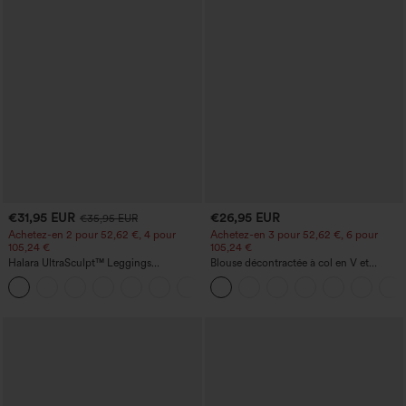
€31,95 EUR
€26,95 EUR
€35,95 EUR
Achetez-en 2 pour 52,62 €, 4 pour
Achetez-en 3 pour 52,62 €, 6 pour
105,24 €
105,24 €
Halara UltraSculpt™ Leggings
Blouse décontractée à col en V et
d'entraînement sculptants taille haute,
manches courtes bouffantes
+16
effet ventre plat, avec poche