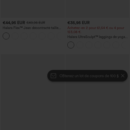
€44,95 EUR
€35,95 EUR
€49,95 EUR
Halara Flex™ Jean décontracté taille
Achetez-en 2 pour 61,54 € ou 4 pour
haute, jambe droite, délavé, avec poches
123,08 €.
+3
Halara UltraSculpt™ leggings de yoga
taille haute, gainants avec contrôle du
ventre, coupe bootcut, à poches
OBtenez un lot de coupons de 100 $