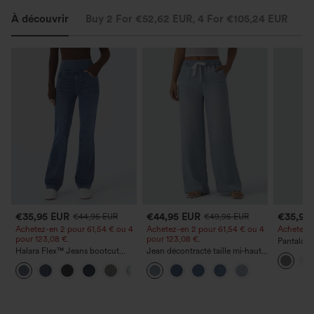
À découvrir
Buy 2 For €52,62 EUR, 4 For €105,24 EUR
St
€35,95 EUR
€44,95 EUR
€35,95
€44,95 EUR
€49,95 EUR
Achetez-en 2 pour 61,54 € ou 4
Achetez-en 2 pour 61,54 € ou 4
Achetez-en
pour 123,08 €.
pour 123,08 €.
Pantalon 
Halara Flex™ Jeans bootcut
Jean décontracté taille mi‑haute,
DayStretch
décontractés taille haute, effet
à cordon de serrage, avec
poches et
+5
délavé, avec poches
poches