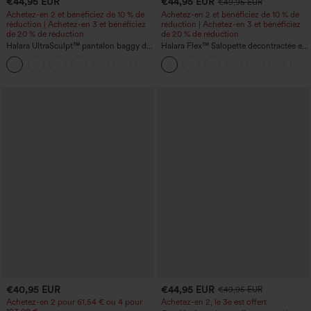
€44,95 EUR
€44,95 EUR
€49,95 EUR
Achetez-en 2 et bénéficiez de 10 % de
Achetez-en 2 et bénéficiez de 10 % de
réduction | Achetez-en 3 et bénéficiez
réduction | Achetez-en 3 et bénéficiez
de 20 % de réduction
de 20 % de réduction
Halara UltraSculpt™ pantalon baggy de
Halara Flex™ Salopette décontractée en
yoga taille haute à effet gainant pour le
denim lavé à encolure en V avec poche
ventre, à rayures color block, avec
poches
€40,95 EUR
€44,95 EUR
€49,95 EUR
Achetez-en 2 pour 61,54 € ou 4 pour
Achetez-en 2, le 3e est offert