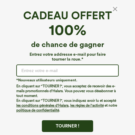
CADEAU OFFERT
Barboteuse 2-en-1 de poche — Édition Easy
100%
Peezy
4.6
(
281
)
de chance de gagner
€31,95 EUR
€35,95 EUR
Buy 2 For €52,62 EUR, 4 For €105,24 EUR
Entrez votre addresse e-mail pour faire
tourner la roue.*
*Nouveaux utilisateurs uniquement.
En cliquant sur "TOURNER !", vous acceptez de recevoir des e-
mails promotionnels d'Halara. Vous pouvez vous désabonner à
tout moment.
En cliquant sur "TOURNER !", vous indiquez avoir lu et accepté
les conditions générales d'Halara
,
les règles de l'activité
et notre
politique de confidentialité
.
TOURNER !