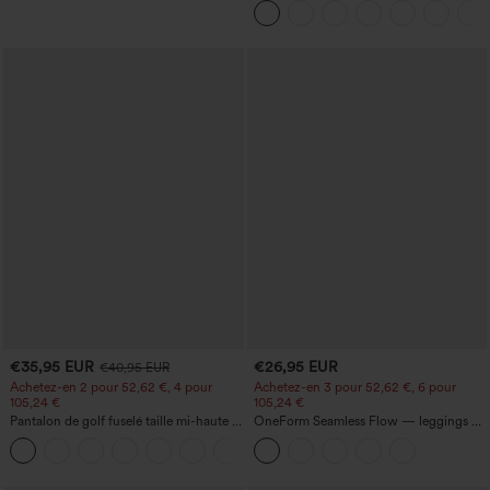
latérales à rabat
€35,95 EUR
€26,95 EUR
€40,95 EUR
Achetez-en 2 pour 52,62 €, 4 pour
Achetez-en 3 pour 52,62 €, 6 pour
105,24 €
105,24 €
Pantalon de golf fuselé taille mi-haute à
OneForm Seamless Flow — leggings de
cordon, ourlet incurvé, séchage rapide,
yoga sans coutures, taille mi-haute, effet
+2
avec poches — UPF40+
gainant pour le ventre et liftant pour les
fesses