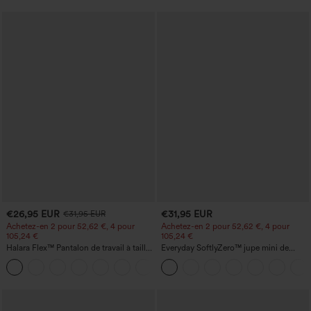
€26,95 EUR
€31,95 EUR
€31,95 EUR
Achetez-en 2 pour 52,62 €, 4 pour
Achetez-en 2 pour 52,62 €, 4 pour
105,24 €
105,24 €
Halara Flex™ Pantalon de travail à taille
Everyday SoftlyZero™ jupe mini de
haute, jambe large, avec poches, en
tennis aérée à pans croisés 2-en-1 avec
+21
maille gaufrée
poche latérale et toucher frais - Lucid-
UPF50+