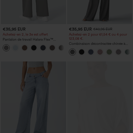
€35,95 EUR
€35,95 EUR
€40,95 EUR
Achetez-en 2, le 3e est offert
Achetez-en 2 pour 61,54 € ou 4 pour
123,08 €.
Pantalon de travail Halara Flex™
DayStretch à taille haute, avec poches et
Combinaison décontractée chinée à
+23
coupe droite
bretelles réglables, fronces et jambes
larges, avec poches — facile comme
tout