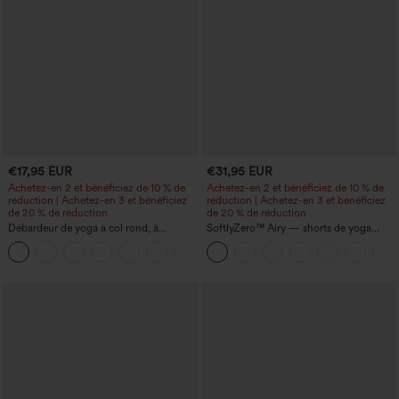
€17,95 EUR
€31,95 EUR
Achetez-en 2 et bénéficiez de 10 % de
Achetez-en 2 et bénéficiez de 10 % de
réduction | Achetez-en 3 et bénéficiez
réduction | Achetez-en 3 et bénéficiez
de 20 % de réduction
de 20 % de réduction
Débardeur de yoga à col rond, à
SoftlyZero™ Airy — shorts de yoga
fronces, effet rafraîchissant - UPF50+
super taille haute 2-en-1 InstantCool
+16
avec poches