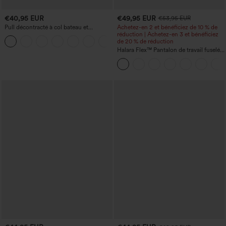
€40,95 EUR
€49,95 EUR
€53,95 EUR
Pull décontracté à col bateau et
Achetez-en 2 et bénéficiez de 10 % de
manches chauve-souris
réduction | Achetez-en 3 et bénéficiez
+1
de 20 % de réduction
Halara Flex™ Pantalon de travail fuselé,
uni, taille haute, avec poches