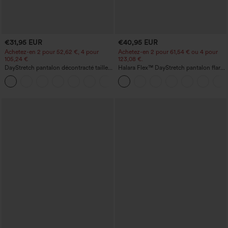
€31,95 EUR
€40,95 EUR
Achetez-en 2 pour 52,62 €, 4 pour
Achetez-en 2 pour 61,54 € ou 4 pour
105,24 €
123,08 €.
DayStretch pantalon décontracté taille
Halara Flex™ DayStretch pantalon flare
haute à jambe en forme de tonneau
de travail, taille mi-haute, poche latérale
+5
avec poches
zippée