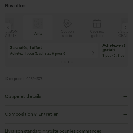
Nos offres
N
Coupon
Cadeaux
LIVRAISON
Vente
E
spécial
gratuits
GRATUITE
Achetez-en 2, ob
3 achetés, 1 offert
gratuit
Achetez 4 pour 3, achetez 8 pour 6
3 pour 2, 6 pour 4,
ID de produit 02694378
Coupe et détails
Près du corps
Boucle arrière réglable
Easy Peezy
Composition & Entretien
Dos ajouré
Col en U
Découpes
Froncé
Livraison standard gratuite pour les commandes