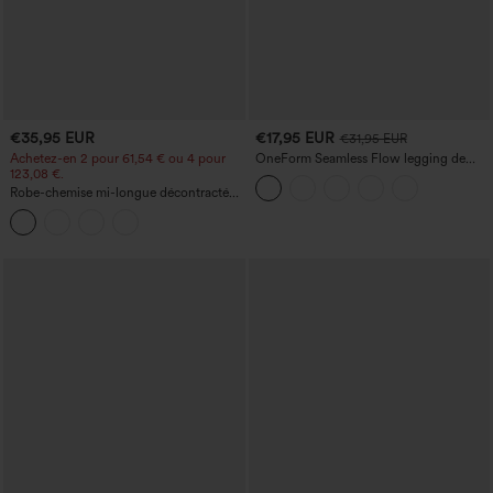
€35,95 EUR
€17,95 EUR
€31,95 EUR
Achetez-en 2 pour 61,54 € ou 4 pour
OneForm Seamless Flow legging de
123,08 €.
yoga taille haute, gainant pour le ventre
et effet rehausseur de fesses
Robe-chemise mi-longue décontractée
à col, mancherons, ceinturée, ourlet
fendu incurvé et poches