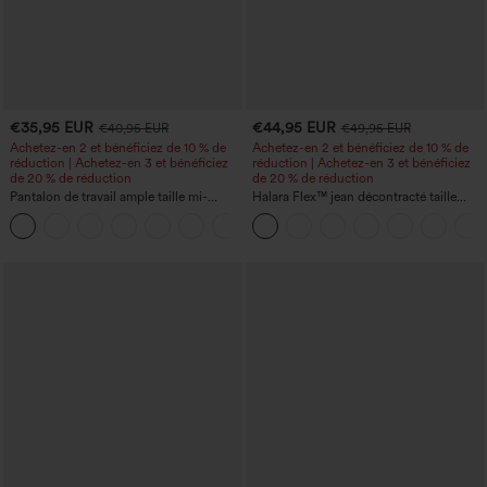
€35,95 EUR
€44,95 EUR
€40,95 EUR
€49,95 EUR
Achetez-en 2 et bénéficiez de 10 % de
Achetez-en 2 et bénéficiez de 10 % de
réduction | Achetez-en 3 et bénéficiez
réduction | Achetez-en 3 et bénéficiez
de 20 % de réduction
de 20 % de réduction
Pantalon de travail ample taille mi-
Halara Flex™ jean décontracté taille
haute, coupe « barrel » (jambe en forme
haute, large, avec poches, ourlet
+3
de tonneau) avec poches
retroussé et effet délavé