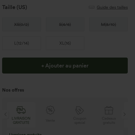
Taille
(US)
Guide des tailles
XS
(
0/2
)
S
(
4/6
)
M
(
8/10
)
L
(
12/14
)
XL
(
16
)
+ Ajouter au panier
Nos offres
N
Coupon
Cadeaux
LIVRAISON
Vente
E
spécial
gratuits
GRATUITE
Achetez-en 2, obte
3 achetés, 1 offert