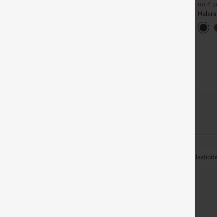
EUR
ou 4 p
antalon de travail Halara
lex™ DayStretch à taille
Débardeur de yoga
Halar
+27
aute, avec poches et coupe
InstantCool à encolure en U
pantalo
+4
roite
et ourlet arrondi – UPF50+
mi-hau
zippé
avail
Longueur tunique
Manches longues
Élasticit