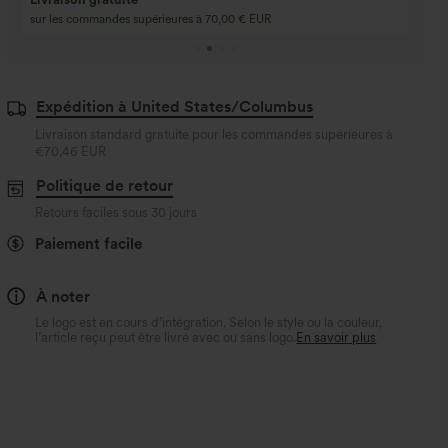
gratuit
Achetez 4 pour 3, achetez 8 pour 6
3 pour 2, 6 pour 4, 9
Expédition à United States/Columbus
Livraison standard gratuite pour les commandes supérieures à
€70,46 EUR
Politique de retour
Retours faciles sous 30 jours
Paiement facile
À noter
Le logo est en cours d’intégration. Selon le style ou la couleur,
l’article reçu peut être livré avec ou sans logo.
En savoir plus