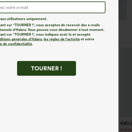
ux utilisateurs uniquement.
uant sur "TOURNER !", vous acceptez de recevoir des e-mails
onnels d'Halara. Vous pouvez vous désabonner à tout moment.
uant sur "TOURNER !", vous indiquez avoir lu et accepté
ditions générales d'Halara
,
les règles de l'activité
et notre
ue de confidentialité
.
TOURNER !
€35,95 EUR
€31,95 EUR
€40,
€35,95 EUR
chetez-en 2, le 3e est offert
Mix & Match : 3 pour 88,30 €
Achet