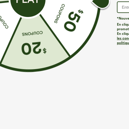
*Nouvea
En cliq
promoti
À découvrir
Styles Similaires
En cliq
les con
politiq
€35,95 EUR
€44,95 EUR
€49,95 EUR
Achetez-en 2 pour 61,54 €
Achetez-en 2 pour 61,54 €
A