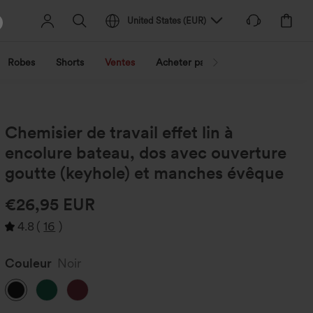
United States
(
EUR
)
Robes
Shorts
Ventes
Acheter par activité
Découvrez 
Chemisier de travail effet lin à
encolure bateau, dos avec ouverture
goutte (keyhole) et manches évêque
€26,95 EUR
4.8
(
16
)
Couleur
Noir