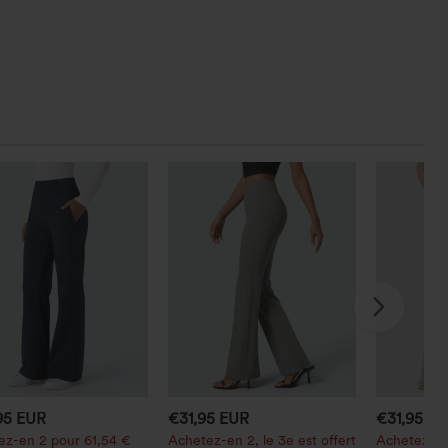
95 EUR
€31,95 EUR
€31,95 E
ez-en 2 pour 61,54 €
Achetez-en 2, le 3e est offert
Achetez-en