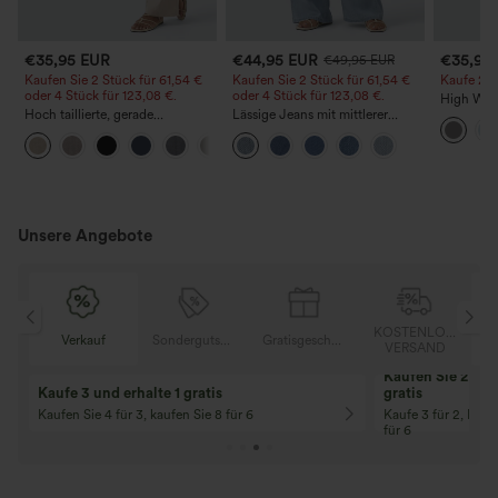
€35,95 EUR
€44,95 EUR
€35,95
€49,95 EUR
Kaufen Sie 2 Stück für 61,54 €
Kaufen Sie 2 Stück für 61,54 €
Kaufe 2, e
oder 4 Stück für 123,08 €.
oder 4 Stück für 123,08 €.
High Wais
Hoch taillierte, gerade
Lässige Jeans mit mittlerer
Straight 
geschnittene, legere Leinen-
Bundhöhe, Kordelzug und
+5
Optik-Hose mit Taschen
Taschen
Unsere Angebote
OSER
KOSTENLOSER
Verkauf
Sondergutschein
Gratisgeschenke
D
VERSAND
Kaufen Sie 2 und 
Kaufe 3 und erhalte 1 gratis
gratis
Kaufen Sie 4 für 3, kaufen Sie 8 für 6
Kaufe 3 für 2, Kauf
für 6