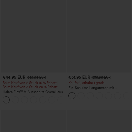
€44,95 EUR
€31,95 EUR
€49,95 EUR
€35,95 EUR
Beim Kauf von 2 Stück 10 % Rabatt |
Kaufe 2, erhalte 1 gratis
Beim Kauf von 3 Stück 20 % Rabatt
Ein-Schulter-Langarmtop mit
Halara Flex™ V-Ausschnitt-Overall aus
Daumenloch, geschwungener Saum
gewaschenem Denim mit Taschen –
(High-Low), schnell trocknend – Yoga-
+1
lässig
Sporttop mit integriertem BH