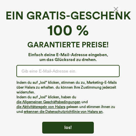
EIN GRATIS-GESCHENK
Lässiges T-Shirt mit Bootsausschnitt, kurzen
100 %
Ärmeln und Cut-out
4.7
(
75
)
GARANTIERTE PREISE!
€17,95 EUR
Buy 2, 10% Off | Buy 3, 20% Off
Einfach deine E-Mail-Adresse eingeben,
um das Glücksrad zu drehen.
Indem du auf „los!“ klicken, stimmen du zu, Marketing-E-Mails
über Halara zu erhalten. du können Ihre Zustimmung jederzeit
widerrufen.
Indem du auf „los!“ klicken, haben du
die Allgemeinen Geschäftsbedingungen
und
die Aktivitätsregeln von Halara
gelesen und stimmen ihnen zu
und
erkennen die Datenschutzrichtlinie von Halara an
.
los!