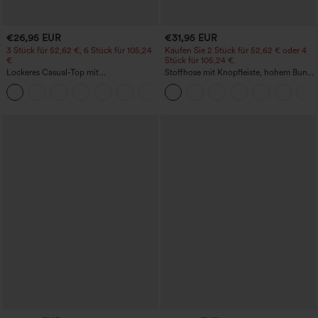
€26,95 EUR
€31,95 EUR
3 Stück für 52,62 €, 6 Stück für 105,24
Kaufen Sie 2 Stück für 52,62 € oder 4
€
Stück für 105,24 €.
Lockeres Casual-Top mit
Stoffhose mit Knopfleiste, hohem Bund,
Rundhalsausschnitt und
mehreren Taschen und geradem Bein
+1
Fledermausärmeln