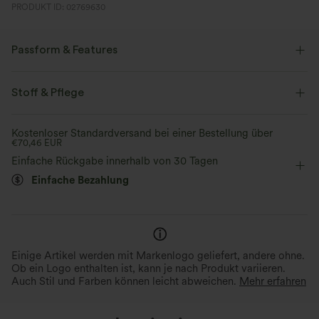
PRODUKT ID: 02769630
Passform & Features
Für: Freizeitaktivitäten.
Stoff & Pflege
Lockere Passform
Rundhalsausschnitt
Schulterfrei
Kostenloser Standardversand bei einer Bestellung über
Cut-Outs
überziehen
lässig
hüftlang
€70,46 EUR
Einfache Rückgabe innerhalb von 30 Tagen
kurzärmlig
Vier-Wege-Stretch
Einfache Bezahlung
Einige Artikel werden mit Markenlogo geliefert, andere ohne.
Ob ein Logo enthalten ist, kann je nach Produkt variieren.
Auch Stil und Farben können leicht abweichen.
Mehr erfahren