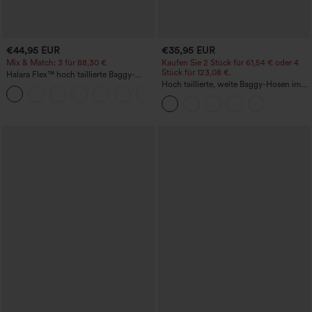
€44,95 EUR
€35,95 EUR
Mix & Match: 3 für 88,30 €
Kaufen Sie 2 Stück für 61,54 € oder 4
Stück für 123,08 €.
Halara Flex™ hoch taillierte Baggy-
Jeans mit Taschen, weitem Bein,
Hoch taillierte, weite Baggy-Hosen im
+2
stonewashed, lässig
Casual-Stil mit Taschen