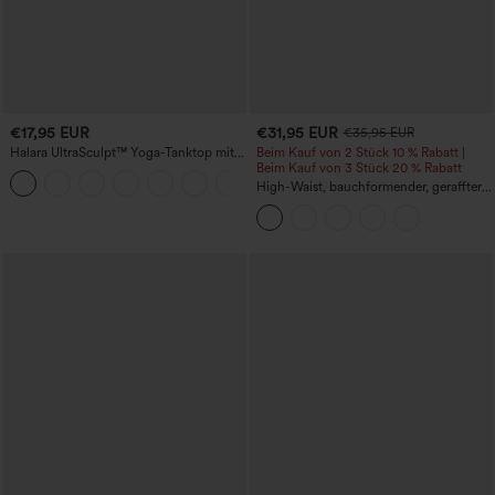
€17,95 EUR
€31,95 EUR
€35,95 EUR
Halara UltraSculpt™ Yoga-Tanktop mit
Beim Kauf von 2 Stück 10 % Rabatt |
doppelten Trägern und gedrehtem
Beim Kauf von 3 Stück 20 % Rabatt
+11
Rückendesign
High-Waist, bauchformender, geraffter
Midirock mit geschwungenem Saum, 2-
in-1 Fleece/PU, lässig