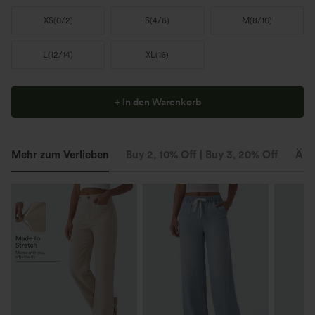
XS
(
0/2
)
S
(
4/6
)
M
(
8/10
)
L
(
12/14
)
XL
(
16
)
+ In den Warenkorb
Mehr zum Verlieben
Buy 2, 10% Off | Buy 3, 20% Off
Ähn