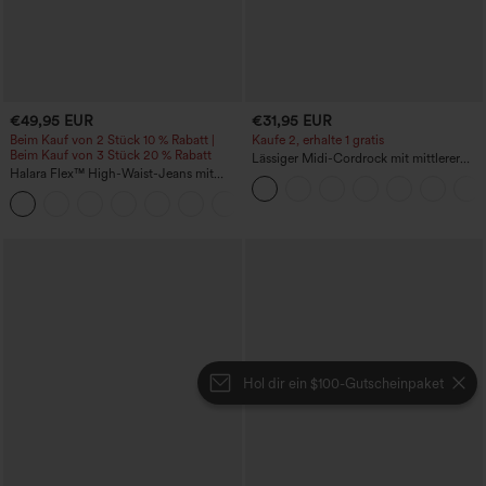
€49,95 EUR
€31,95 EUR
Beim Kauf von 2 Stück 10 % Rabatt |
Kaufe 2, erhalte 1 gratis
Beim Kauf von 3 Stück 20 % Rabatt
Lässiger Midi-Cordrock mit mittlerer
Halara Flex™ High-Waist-Jeans mit
Bundhöhe und vorderseitiger
Bauchkontrolle, weitem Bein und
Klapptasche
Taschen
Hol dir ein $100-Gutscheinpaket