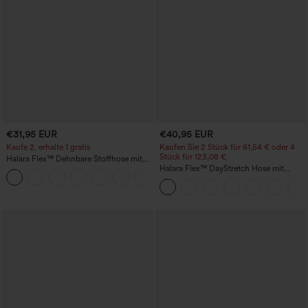
€31,95 EUR
€40,95 EUR
Kaufe 2, erhalte 1 gratis
Kaufen Sie 2 Stück für 61,54 € oder 4
Stück für 123,08 €.
Halara Flex™ Dehnbare Stoffhose mit
hohem Bund und Seitentasche hinten
Halara Flex™ DayStretch Hose mit
+13
mittlerer Bundhöhe, seitlicher
Reißverschlusstasche und
Work‑Flare‑Schnitt