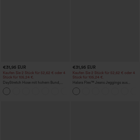
€31,95 EUR
€31,95 EUR
Kaufen Sie 2 Stück für 52,62 € oder 4
Kaufen Sie 2 Stück für 52,62 € oder 4
Stück für 105,24 €.
Stück für 105,24 €.
DayStretch Hose mit hohem Bund,
Halara Flex™ Jeans Jeggings aus
Barrel-Leg und Taschen
elastischem Strick-Denim mit hohem
+5
Bund und Gesäßtaschen