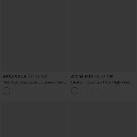
€53,95 EUR
€17,95 EUR
€62,95 EUR
€31,95 EUR
Mid-Rise-Sweatpants im Denim-Print
OneForm Seamless Flow High-Waist
aus French Terry, lässig, mit Taschen
Yogaleggings – nahtlos, mit hoher
Taille, bauchformend und mit
Hebeeffekt für den Po