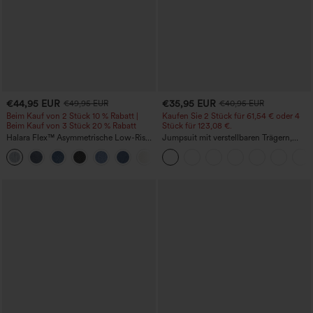
€44,95 EUR
€35,95 EUR
€49,95 EUR
€40,95 EUR
Beim Kauf von 2 Stück 10 % Rabatt |
Kaufen Sie 2 Stück für 61,54 € oder 4
Beim Kauf von 3 Stück 20 % Rabatt
Stück für 123,08 €.
Halara Flex™ Asymmetrische Low-Rise-
Jumpsuit mit verstellbaren Trägern,
Jeans mit Reißverschlusstaschen,
gerafftem Detail, weitem Bein und
+5
Baggy-Stil, weitem Bein, gewaschen,
meliertem Stoff, lässig, mit Taschen -
lässig
Easy Peezy