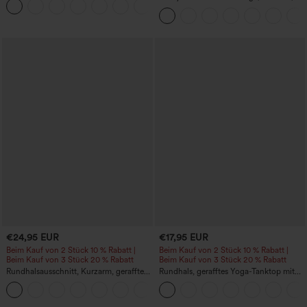
+29
hoch taillierte Wanderhose mit
mehreren Taschen
€24,95 EUR
€17,95 EUR
Beim Kauf von 2 Stück 10 % Rabatt |
Beim Kauf von 2 Stück 10 % Rabatt |
Beim Kauf von 3 Stück 20 % Rabatt
Beim Kauf von 3 Stück 20 % Rabatt
Rundhalsausschnitt, Kurzarm, gerafftes
Rundhals, gerafftes Yoga-Tanktop mit
Cool-Touch Yoga-Sporttop - UPF50+
Cool-Touch-Effekt – UPF50+
+11