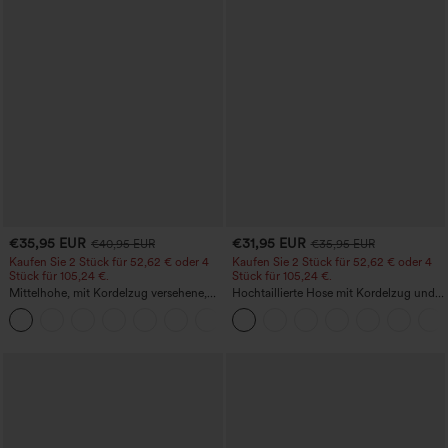
€35,95 EUR
€31,95 EUR
€40,95 EUR
€35,95 EUR
Kaufen Sie 2 Stück für 52,62 € oder 4
Kaufen Sie 2 Stück für 52,62 € oder 4
Stück für 105,24 €.
Stück für 105,24 €.
Mittelhohe, mit Kordelzug versehene,
Hochtaillierte Hose mit Kordelzug und
schnelltrocknende Golfhose mit schmal
Taschen, weitem Bein, lässig und locker
+2
zulaufendem Schnitt, abgerundetem
in Leinenoptik
Saum und Taschen – UPF 40+