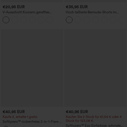
€20,95 EUR
€35,95 EUR
V-Ausschnitt Kurzarm gerafftes
Hoch taillierte Bermuda-Shorts im
schlichtes Freizeit-T-Shirt
Resort-Look, Leinen-Optik, mit
umgeschlagenem Saum, 10'' und
Taschen
€40,95 EUR
€40,95 EUR
Kaufe 2, erhalte 1 gratis
Kaufen Sie 2 Stück für 61,54 € oder 4
Stück für 123,08 €.
Softlyzero™ rückenfreies 2-in-1-Flare-
Trainingskleid – Wannabe – Easy Peezy
Softlyzero™ Eco Einfarbige, schmale,