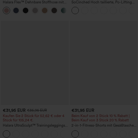
Halara Flex™ Dehnbare Stoffhose mit
SoCinched Hoch taillierte, Po-Lifting
hohem Bund, Waffelmuster,
7/8-Trainingsleggings mit
+21
Seitentaschen und weitem Bein
Bauchkontrolle und Seitentaschen
€31,95 EUR
€31,95 EUR
€35,95 EUR
Kaufen Sie 2 Stück für 52,62 € oder 4
Beim Kauf von 2 Stück 10 % Rabatt |
Stück für 105,24 €.
Beim Kauf von 3 Stück 20 % Rabatt
Halara UltraSculpt™ Trainingsleggings
2-in-1-Fitness-Shorts mit Gesäßtasche
mit hoher Taille – formend, Po-Lifting,
und seitlicher versteckter Tasche 6,3 cm
+15
Bauchkontrolle und mit Taschen