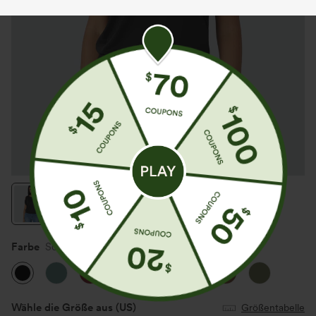
Farbe
Schwarz
Wähle die Größe aus
(US)
Größentabelle