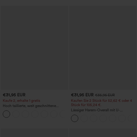
€31,95 EUR
€31,95 EUR
€35,95 EUR
Kaufe 2, erhalte 1 gratis
Kaufen Sie 2 Stück für 52,62 € oder 4
Stück für 105,24 €.
Hoch taillierte, weit geschnittene
Freizeithose aus Leinenmischung mit
Lässiger Harem-Overall mit U-
+5
Kordelzug und Taschen
Ausschnitt und Taschen - Easy Peezy
Edition