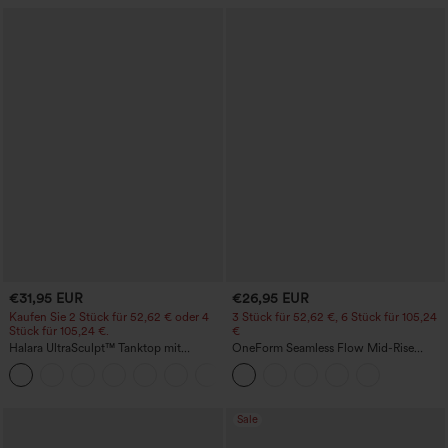
€31,95 EUR
€26,95 EUR
Kaufen Sie 2 Stück für 52,62 € oder 4
3 Stück für 52,62 €, 6 Stück für 105,24
Stück für 105,24 €.
€
Halara UltraSculpt™ Tanktop mit
OneForm Seamless Flow Mid-Rise
Rundhalsausschnitt und
Yoga-Leggings - mittelhoher Bund,
+11
geschwungenem Saum
bauchformend und mit Po-Lifting-
Effekt
Sale