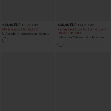
€31,95 EUR
€35,95 EUR
€35,95 EUR
€44,95 EUR
Mix & Match: 3 für 88,30 €
Kaufen Sie 2 Stück für 61,54 € oder 4
Stück für 123,08 €.
U-Ausschnitt, abgerundeter Saum,
InstantCool Yoga-Trägertop – UPF50+
Halara Flex™ Jeans mit hohem Bund
und Taschen, gewaschener, lässiger
Bootcut