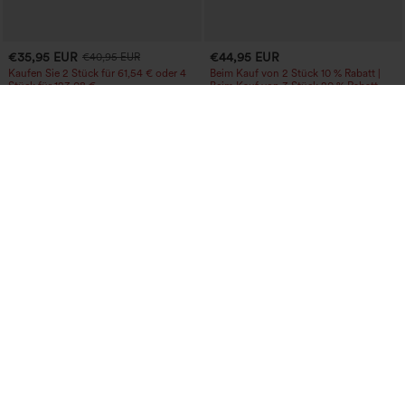
€35,95 EUR
€44,95 EUR
€40,95 EUR
Kaufen Sie 2 Stück für 61,54 € oder 4
Beim Kauf von 2 Stück 10 % Rabatt |
Stück für 123,08 €.
Beim Kauf von 3 Stück 20 % Rabatt
Halara Flex™ Crossover-Flared-Jeans
Halara UltraSculpt™ Baggy-Yogahose
aus elastischem Strick-Denim mit
mit hohem Bund, Bauchkontrolle,
+1
hohem Bund und mehreren Taschen
Color-Block-Streifen und Taschen