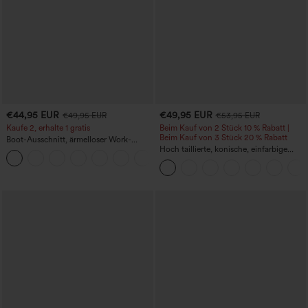
€44,95 EUR
€49,95 EUR
€49,95 EUR
€53,95 EUR
Kaufe 2, erhalte 1 gratis
Beim Kauf von 2 Stück 10 % Rabatt |
Beim Kauf von 3 Stück 20 % Rabatt
Boot-Ausschnitt, ärmelloser Work-
Jumpsuit mit seitlicher Bindung,
Hoch taillierte, konische, einfarbige
+8
kühlender Cool-Touch-Effekt, gestreift
Anzughose mit Seitentaschen
und mit Taschen – Easy Peezy Edition