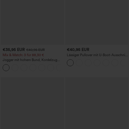
€35,95 EUR
€40,95 EUR
€40,95 EUR
Mix & Match: 3 für 88,30 €
Lässiger Pullover mit U-Boot-Ausschnitt
und Fledermausärmeln.
Jogger mit hohem Bund, Kordelzug
und Raffung, schmal zulaufend,
schnelltrocknend mit kühlendem Griff,
mit Taschen - UPF40+