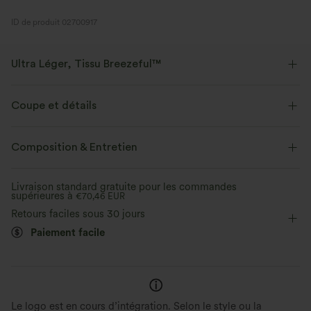
ID de produit 02700917
Ultra Léger, Tissu Breezeful™
Faites de chaque mouvement une brise. C'est notre tissu le plus léger qui
sèche rapidement pour un confort supplémentaire.
Coupe et détails
Extensible dans les 4 sens
Tissu respirant
Près du corps
Col carré
Enfilable
Cravate
Composition & Entretien
Balnéaire
Très court
Trapèze
Sans manches
Tissu ultra léger
Séchage rapide
Livraison standard gratuite pour les commandes
supérieures à
Élasticité moyenne
€70,46 EUR
Élasticité quatre directions
Évacue l’humidité
Retours faciles sous 30 jours
Robe caraco
Paiement facile
Le logo est en cours d’intégration. Selon le style ou la