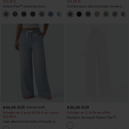
123,08 €.
123,08 €.
Halara Flex™ Jeans bootcut
Combinaison décontractée chinée à
décontractés taille haute, effet délavé,
bretelles réglables, fronces et jambes
+5
avec poches
larges, avec poches — facile comme
tout
€44,95 EUR
€35,95 EUR
€49,95 EUR
Achetez-en 2 pour 61,54 € ou 4 pour
Achetez-en 2, le 3e est offert
123,08 €.
Pantalon de travail Halara Flex™
Jean décontracté taille mi‑haute, à
DayStretch à taille haute, avec poches et
cordon de serrage, avec poches
coupe droite