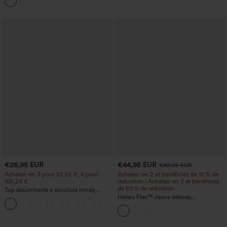
€26,95 EUR
€44,95 EUR
€49,95 EUR
Achetez-en 3 pour 52,62 €, 6 pour
Achetez-en 2 et bénéficiez de 10 % de
105,24 €
réduction | Achetez-en 3 et bénéficiez
de 20 % de réduction
Top décontracté à encolure ronde,
manches chauve-souris et coupe ample
Halara Flex™ Jeans délavés
+1
décontractés, coupe baggy à jambe
large, taille basse asymétrique, poches
zippées