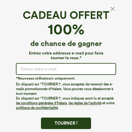
CADEAU OFFERT
Breezeful™*
100%
Breezeful™ corset à lacets, robe micro-mini à
séchage rapide
4.5
(
10
)
de chance de gagner
€40,95 EUR
Entrez votre addresse e-mail pour faire
tourner la roue.*
*Nouveaux utilisateurs uniquement.
En cliquant sur "TOURNER !", vous acceptez de recevoir des e-
mails promotionnels d'Halara. Vous pouvez vous désabonner à
tout moment.
En cliquant sur "TOURNER !", vous indiquez avoir lu et accepté
les conditions générales d'Halara
,
les règles de l'activité
et notre
politique de confidentialité
.
TOURNER !