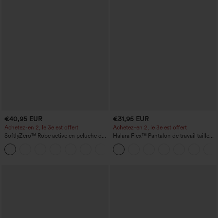
€40,95 EUR
€31,95 EUR
Achetez-en 2, le 3e est offert
Achetez-en 2, le 3e est offert
SoftlyZero™ Robe active en peluche dos
Halara Flex™ Pantalon de travail taille
nu — Édition Hyper Facile
haute avec poche latérale arrière et
+29
légère coupe évasée