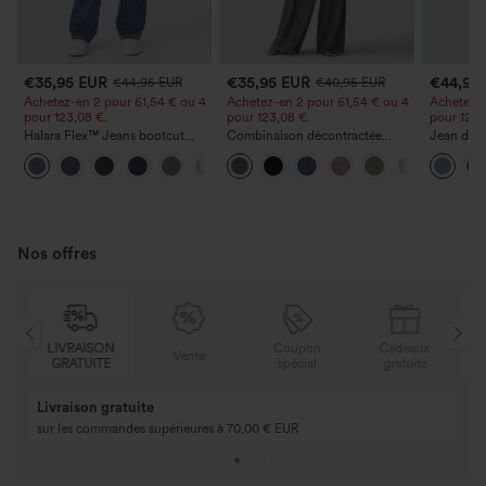
€35,95 EUR
€35,95 EUR
€44,95
€44,95 EUR
€40,95 EUR
Achetez-en 2 pour 61,54 € ou 4
Achetez-en 2 pour 61,54 € ou 4
Achetez-e
pour 123,08 €.
pour 123,08 €.
pour 123,
Halara Flex™ Jeans bootcut
Combinaison décontractée
Jean déco
décontractés taille haute, effet
chinée à bretelles réglables,
à cordon 
+5
délavé, avec poches
fronces et jambes larges, avec
poches
poches — facile comme tout
Nos offres
LIVRAISON
Coupon
Cadeaux
Vente
GRATUITE
spécial
gratuits
Livraison gratuite
sur les commandes supérieures à 70,00 € EUR