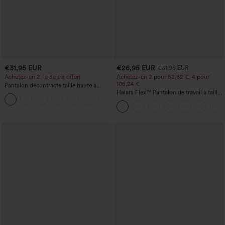
€31,95 EUR
€26,95 EUR
€31,95 EUR
Achetez-en 2, le 3e est offert
Achetez-en 2 pour 52,62 €, 4 pour
105,24 €
Pantalon décontracté taille haute à
cordon, coupe large en mélange de lin,
Halara Flex™ Pantalon de travail à taille
+5
avec poches
haute, jambe large, avec poches, en
maille gaufrée