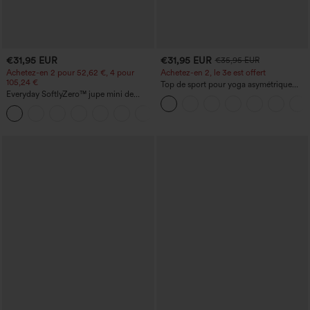
€31,95 EUR
€31,95 EUR
€35,95 EUR
Achetez-en 2 pour 52,62 €, 4 pour
Achetez-en 2, le 3e est offert
105,24 €
Top de sport pour yoga asymétrique
Everyday SoftlyZero™ jupe mini de
(une épaule) à manches longues avec
tennis aérée à pans croisés 2-en-1 avec
ouverture pour le pouce, ourlet arrondi
+25
poche latérale et toucher frais - Lucid-
haut-bas, séchage rapide, soutien-gorge
UPF50+
intégré.