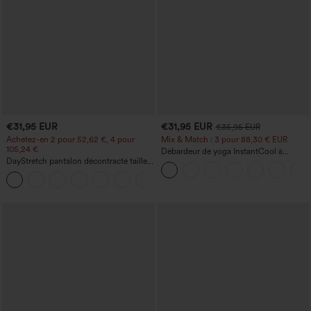
€31,95 EUR
€31,95 EUR
€35,95 EUR
Achetez-en 2 pour 52,62 €, 4 pour
Mix & Match : 3 pour 88,30 € EUR
105,24 €
Débardeur de yoga InstantCool à
DayStretch pantalon décontracté taille
encolure en U et ourlet arrondi –
haute avec poches et coupe droite
UPF50+
+23