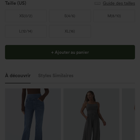
Taille
(US)
Guide des tailles
XS
(
0/2
)
S
(
4/6
)
M
(
8/10
)
L
(
12/14
)
XL
(
16
)
+ Ajouter au panier
À découvrir
Styles Similaires