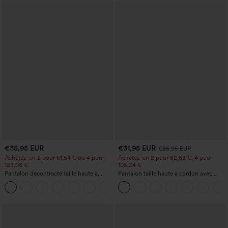
€35,95 EUR
€31,95 EUR
€35,95 EUR
Achetez-en 2 pour 61,54 € ou 4 pour
Achetez-en 2 pour 52,62 €, 4 pour
123,08 €.
105,24 €
Pantalon décontracté taille haute à
Pantalon taille haute à cordon avec
jambe droite, effet lin, avec poches
poches, jambe large et coupe ample,
+5
style décontracté, effet lin