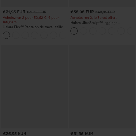
€31,95 EUR
€35,95 EUR
€35,95 EUR
€40,95 EUR
Achetez-en 2 pour 52,62 €, 4 pour
Achetez-en 2, le 3e est offert
105,24 €
Halara UltraSculpt™ leggings
Halara Flex™ Pantalon de travail taille
d'entraînement taille haute — fronces
haute sculptant la silhouette, gainant la
liftantes pour le fessier, maintien gainant
+10
taille, avec poches, jambe large en
du ventre et poche
micro-gaufre
€26,95 EUR
€31,95 EUR