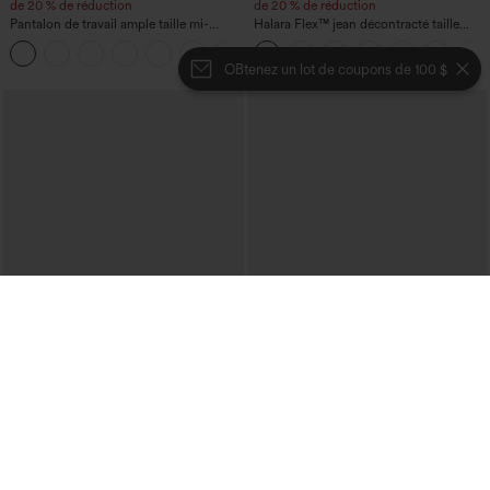
de 20 % de réduction
de 20 % de réduction
Pantalon de travail ample taille mi-
Halara Flex™ jean décontracté taille
haute, coupe « barrel » (jambe en forme
haute, large, avec poches, ourlet
+3
de tonneau) avec poches
retroussé et effet délavé
OBtenez un lot de coupons de 100 $
€31,95 EUR
€40,95 EUR
Achetez-en 2 pour 52,62 €, 4 pour
Pull décontracté à col bateau et
105,24 €
manches chauve-souris
DayStretch pantalon décontracté taille
haute à jambe en forme de tonneau