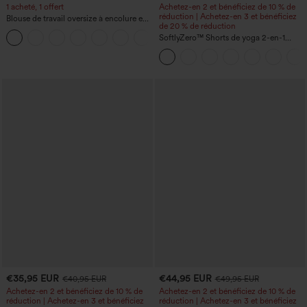
1 acheté, 1 offert
Achetez-en 2 et bénéficiez de 10 % de
réduction | Achetez-en 3 et bénéficiez
Blouse de travail oversize à encolure en
de 20 % de réduction
V, manches courtes, en tissu
+1
anti‑froissage
SoftlyZero™ Shorts de yoga 2-en-1
InstantCool, super taille haute, aérés, 5''
avec poches — longueur allongée
€35,95 EUR
€44,95 EUR
€40,95 EUR
€49,95 EUR
Achetez-en 2 et bénéficiez de 10 % de
Achetez-en 2 et bénéficiez de 10 % de
réduction | Achetez-en 3 et bénéficiez
réduction | Achetez-en 3 et bénéficiez