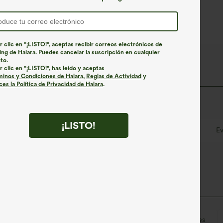
cremal
pierna
r clic en "¡LISTO!", aceptas recibir correos electrónicos de
ng de Halara. Puedes cancelar la suscripción en cualquier
to.
o
r clic en "¡LISTO!", has leído y aceptas
minos y Condiciones de Halara
,
Reglas de Actividad
y
es la Política de Privacidad de Halara
.
e secado rápido para lograr un confort excepcional.
¡LISTO!
le
Ultra ligero
Secado rápido
E
Cruzado
Tiras ajustables/Lazo ajustable
Vacaciones