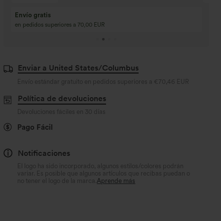
Compra 2 y llévate 
Compra 3 y llévate 1 gratis
Compra 3 por 2, Com
Compra 4 por 3, compra 8 por 6
Compra 9 por 6
Enviar a United States/Columbus
Envío estándar gratuito en pedidos superiores a
€70,46 EUR
Política de devoluciones
Devoluciones fáciles en 30 días
Pago Fácil
Notificaciones
El logo ha sido incorporado, algunos estilos/colores podrán
variar. Es posible que algunos artículos que recibas puedan o
no tener el logo de la marca.
Aprende más