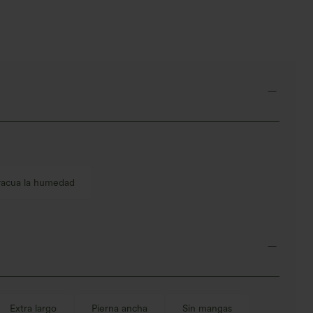
lera, corte baggy y
 ancha
vacua la humedad
Extra largo
Pierna ancha
Sin mangas