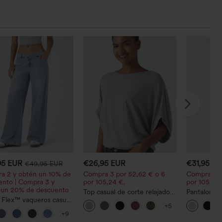
95 EUR
€26,95 EUR
€31,95 E
€49,95 EUR
a 2 y obtén un 10% de
Compra 3 por 52,62 € o 6
Compra 2 p
ento | Compra 3 y
por 105,24 €.
por 105,24 
 un 20% de descuento
Top casual de corte relajado
Pantalones 
 Flex™ vaqueros casual
con cuello redondo y mangas
cordón y bo
+5
s asimétricos de tiro
murciélago.
ancha, holg
+9
on bolsillos con
casual con t