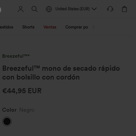
United States
(
EUR
)
estidos
Shorts
Ventas
Comprar por actividad
Compra po
Breezeful™*
Breezeful™ mono de secado rápido
con bolsillo con cordón
€44,95 EUR
Color
Negro