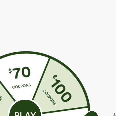
Más para amar
Estilos similares
€35,95 EUR
€35,95 EUR
€44,95 EUR
€40,95 EUR
Compra 2 por 61,54 € o 4 por
Compra 2 por 61,54 € o 4 por
C
123,08 €.
123,08 €.
H
Halara Flex™ jeans bootcut
Mono casual con tirantes
S
casual lavados, de talle alto y
ajustables, fruncidos, pierna
+9
+14
con bolsillos
ancha, tejido jaspeado y
bolsillos - Easy Peezy
S