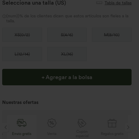
Selecciona una talla
(US)
Tabla de tallas
{num}}% de los clientes dicen que estos artículos son fieles a la
talla.
XS
(
0/2
)
S
(
4/6
)
M
(
8/10
)
L
(
12/14
)
XL
(
16
)
+ Agregar a la bolsa
Nuestras ofertas
Cupón
s
Venta
Regalos gratis
Envío gratis
especial