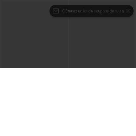
OBtenez un lot de coupons de 100 $
€35,95 EUR
€31,95 EUR
€40,95 EUR
Mix & Match : 3 pour 88,30 € EUR
Achetez-en 2, le 3e est offert
Joggers de danse taille haute à cordon,
Pantalon décontracté taille haute à
effet froncé, coupe fuselée, à séchage
cordon, coupe large en mélange de lin,
rapide et toucher frais, avec poches —
avec poches
UPF40+