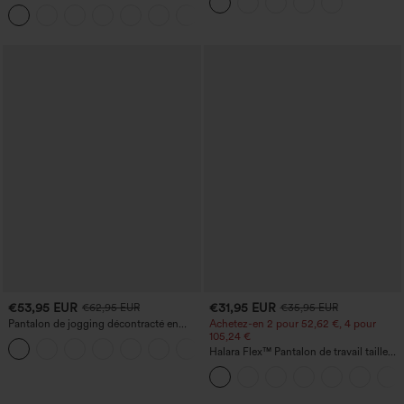
super taille haute 2-en-1 InstantCool
gainant pour le ventre et liftant pour les
+25
avec poches
fesses
€53,95 EUR
€31,95 EUR
€62,95 EUR
€35,95 EUR
Pantalon de jogging décontracté en
Achetez-en 2 pour 52,62 €, 4 pour
French terry à imprimé denim, taille mi-
105,24 €
haute, style jean, avec poches
Halara Flex™ Pantalon de travail taille
haute sculptant la silhouette, gainant la
taille, avec poches, jambe large en
micro-gaufre