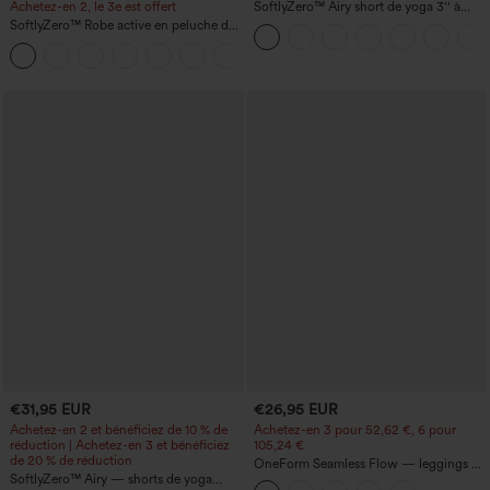
Achetez-en 2, le 3e est offert
SoftlyZero™ Airy short de yoga 3'' à
taille haute, froncé, InstantCool, avec
SoftlyZero™ Robe active en peluche dos
poches
nu — Édition Hyper Facile
+29
€31,95 EUR
€26,95 EUR
Achetez-en 2 et bénéficiez de 10 % de
Achetez-en 3 pour 52,62 €, 6 pour
réduction | Achetez-en 3 et bénéficiez
105,24 €
de 20 % de réduction
OneForm Seamless Flow — leggings de
SoftlyZero™ Airy — shorts de yoga
yoga sans coutures, taille mi-haute, effet