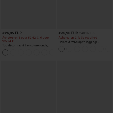
€26,95 EUR
€35,95 EUR
€40,95 EUR
Achetez-en 3 pour 52,62 €, 6 pour
Achetez-en 2, le 3e est offert
105,24 €
Halara UltraSculpt™ leggings
Top décontracté à encolure ronde,
d'entraînement taille haute — fronces
manches chauve-souris et coupe ample
liftantes pour le fessier, maintien gainant
+1
du ventre et poche