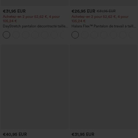
€31,95 EUR
€26,95 EUR
€31,95 EUR
Achetez-en 2 pour 52,62 €, 4 pour
Achetez-en 2 pour 52,62 €, 4 pour
105,24 €
105,24 €
DayStretch pantalon décontracté taille
Halara Flex™ Pantalon de travail à taille
haute avec poches et coupe droite
haute, jambe large, avec poches, en
+23
maille gaufrée
€40,95 EUR
€31,95 EUR