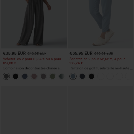
€35,95 EUR
€35,95 EUR
€40,95 EUR
€40,95 EUR
Achetez-en 2 pour 61,54 € ou 4 pour
Achetez-en 2 pour 52,62 €, 4 pour
123,08 €.
105,24 €
Combinaison décontractée chinée à
Pantalon de golf fuselé taille mi-haute à
bretelles réglables, fronces et jambes
cordon, ourlet incurvé, séchage rapide,
+10
larges, avec poches — facile comme
avec poches — UPF40+
tout