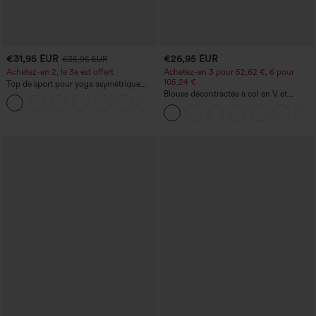
€31,95 EUR
€26,95 EUR
€35,95 EUR
Achetez-en 2, le 3e est offert
Achetez-en 3 pour 52,62 €, 6 pour
105,24 €
Top de sport pour yoga asymétrique
(une épaule) à manches longues avec
Blouse décontractée à col en V et
+3
ouverture pour le pouce, ourlet arrondi
manches courtes bouffantes
haut-bas, séchage rapide, soutien-gorge
intégré.