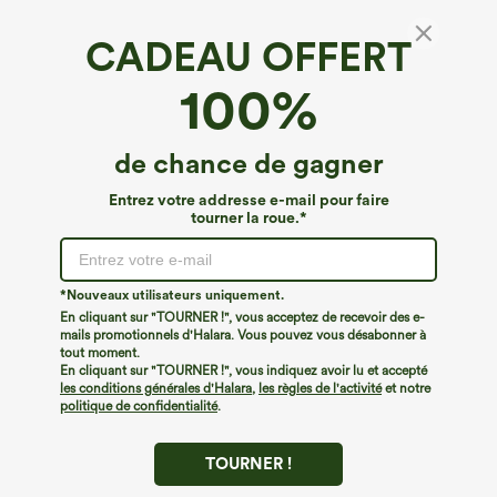
CADEAU OFFERT
100%
de chance de gagner
Entrez votre addresse e-mail pour faire
tourner la roue.*
Oops!
Nous ne semblons pas pouvoir trouver la page que
*Nouveaux utilisateurs uniquement.
vous recherchez.
En cliquant sur "TOURNER !", vous acceptez de recevoir des e-
mails promotionnels d'Halara. Vous pouvez vous désabonner à
tout moment.
Acheter plus
En cliquant sur "TOURNER !", vous indiquez avoir lu et accepté
les conditions générales d'Halara
,
les règles de l'activité
et notre
politique de confidentialité
.
TOURNER !