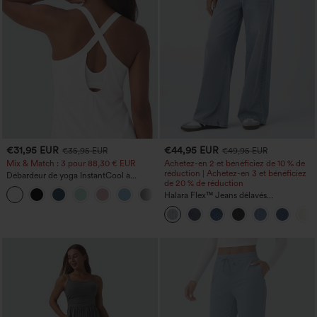
€31,95 EUR
€44,95 EUR
€35,95 EUR
€49,95 EUR
Mix & Match : 3 pour 88,30 € EUR
Achetez-en 2 et bénéficiez de 10 % de
réduction | Achetez-en 3 et bénéficiez
Débardeur de yoga InstantCool à
de 20 % de réduction
encolure en U et ourlet arrondi –
UPF50+
Halara Flex™ Jeans délavés
décontractés, coupe baggy à jambe
large, taille basse asymétrique, poches
zippées