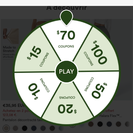
À découvrir
€35,95 EUR
€35,95 EUR
Achetez-en 2 pour 61,54 € ou 4 pour
Achetez-en 2, le 3e est offert
123,08 €.
Pantalon de travail Halara Flex™
Pantalon décontracté taille haute à
DayStretch à taille haute, avec poches et
jambe droite, effet lin, avec poches
coupe droite
+5