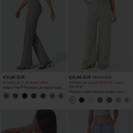
€31,95 EUR
€31,95 EUR
€35,95 EUR
Achetez-en 2, le 3e est offert
Achetez-en 2 pour 52,62 €, 4 pour
105,24 €
Halara Flex™ Pantalon de travail taille
haute avec poche latérale arrière et
Pantalon taille haute à cordon avec
+13
légère coupe évasée
poches, jambe large et coupe ample,
style décontracté, effet lin