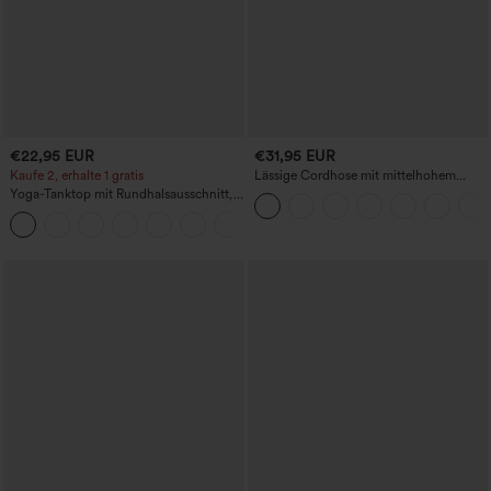
€22,95 EUR
€31,95 EUR
Kaufe 2, erhalte 1 gratis
Lässige Cordhose mit mittelhohem
Bund, Reißverschluss und Seitentaschen
Yoga-Tanktop mit Rundhalsausschnitt,
Racerback und Raffung
+2