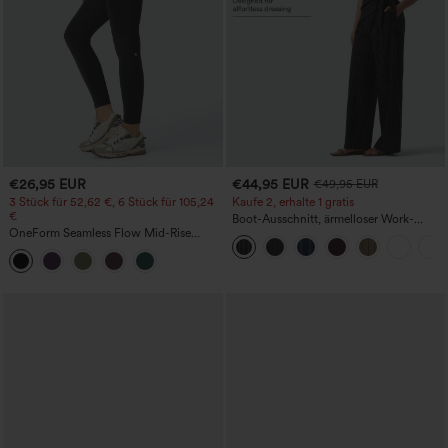
€26,95 EUR
€44,95 EUR
€49,95 EUR
3 Stück für 52,62 €, 6 Stück für 105,24
Kaufe 2, erhalte 1 gratis
€
Boot-Ausschnitt, ärmelloser Work-
OneForm Seamless Flow Mid-Rise
Jumpsuit mit seitlicher Bindung,
Yoga-Leggings - mittelhoher Bund,
kühlender Cool-Touch-Effekt, gestreift
bauchformend und mit Po-Lifting-
und mit Taschen – Easy Peezy Edition
Effekt