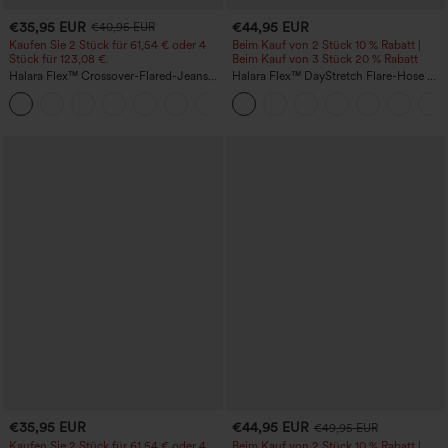
€35,95 EUR
€44,95 EUR
€40,95 EUR
Kaufen Sie 2 Stück für 61,54 € oder 4
Beim Kauf von 2 Stück 10 % Rabatt |
Stück für 123,08 €.
Beim Kauf von 3 Stück 20 % Rabatt
Halara Flex™ Crossover-Flared-Jeans
Halara Flex™ DayStretch Flare-Hose mit
aus elastischem Strick-Denim mit
hohem Bund und Taschen für die Arbeit
+1
hohem Bund und mehreren Taschen
€35,95 EUR
€44,95 EUR
€49,95 EUR
Kaufen Sie 2 Stück für 61,54 € oder 4
Beim Kauf von 2 Stück 10 % Rabatt |