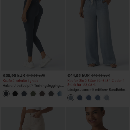
€35,95 EUR
€44,95 EUR
€40,95 EUR
€49,95 EUR
Kaufe 2, erhalte 1 gratis
Kaufen Sie 2 Stück für 61,54 € oder 4
Stück für 123,08 €.
Halara UltraSculpt™ Trainingsleggings
mit hohem Bund – raffende Push-up-
Lässige Jeans mit mittlerer Bundhöhe,
+12
Po-Form, Bauchkontrolle, Taschen und
Kordelzug und Taschen
formende Passform