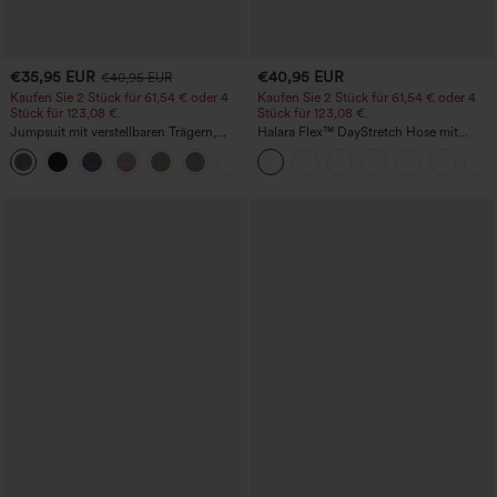
€35,95 EUR
€40,95 EUR
€40,95 EUR
Kaufen Sie 2 Stück für 61,54 € oder 4
Kaufen Sie 2 Stück für 61,54 € oder 4
Stück für 123,08 €.
Stück für 123,08 €.
Jumpsuit mit verstellbaren Trägern,
Halara Flex™ DayStretch Hose mit
gerafftem Detail, weitem Bein und
mittlerer Bundhöhe, seitlicher
+10
meliertem Stoff, lässig, mit Taschen -
Reißverschlusstasche und
Easy Peezy
Work‑Flare‑Schnitt