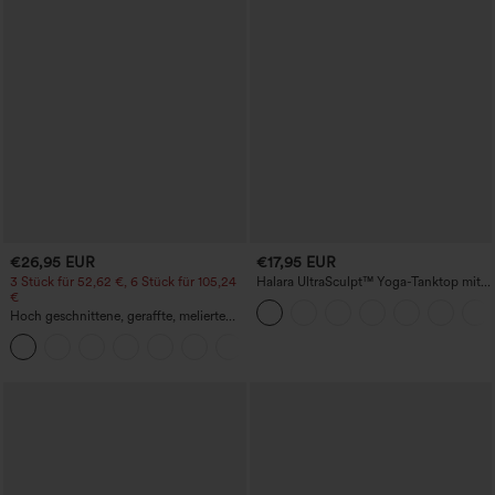
€26,95 EUR
€17,95 EUR
3 Stück für 52,62 €, 6 Stück für 105,24
Halara UltraSculpt™ Yoga-Tanktop mit
€
doppelten Trägern und gedrehtem
Rückendesign
Hoch geschnittene, geraffte, melierte
Yoga-Pedal-Pusher-Joggers mit
+4
Taschen