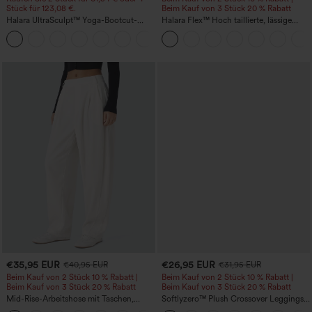
Stück für 123,08 €.
Beim Kauf von 3 Stück 20 % Rabatt
Halara UltraSculpt™ Yoga-Bootcut-
Halara Flex™ Hoch taillierte, lässige
Leggings mit hoher Taille,
Jeans mit Taschen, umgekrempeltem
+11
bauchformender Unterstützung und
Saum, weitem Bein und verwaschenem
Tasche
Finish
€35,95 EUR
€26,95 EUR
€40,95 EUR
€31,95 EUR
Beim Kauf von 2 Stück 10 % Rabatt |
Beim Kauf von 2 Stück 10 % Rabatt |
Beim Kauf von 3 Stück 20 % Rabatt
Beim Kauf von 3 Stück 20 % Rabatt
Mid-Rise-Arbeitshose mit Taschen,
Softlyzero™ Plush Crossover Leggings
Barrel-Leg und weiter Passform
mit Taschen-UPF50+