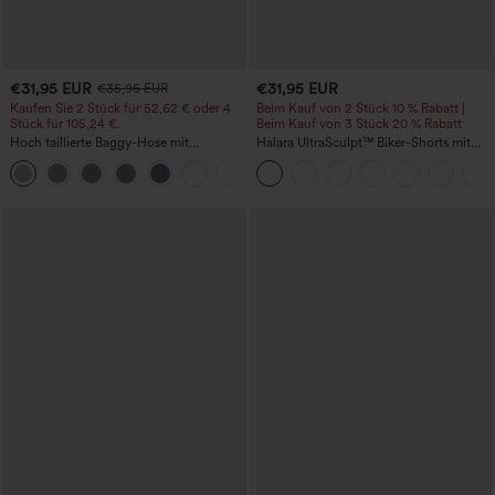
€31,95 EUR
€31,95 EUR
€35,95 EUR
Kaufen Sie 2 Stück für 52,62 € oder 4
Beim Kauf von 2 Stück 10 % Rabatt |
Stück für 105,24 €.
Beim Kauf von 3 Stück 20 % Rabatt
Hoch taillierte Baggy-Hose mit
Halara UltraSculpt™ Biker-Shorts mit
Kordelzug, Taschen und weitem Bein
hoher Taille, bauchformend (Tummy
+2
Control), mit Seitentasche für Training,
5''