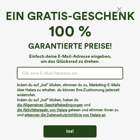
EIN GRATIS-GESCHENK
100 %
GARANTIERTE PREISE!
Einfach deine E-Mail-Adresse eingeben,
um das Glücksrad zu drehen.
Hoppla!
Wir können die von Ihnen gesuchte Seite nicht
Indem du auf „los!“ klicken, stimmen du zu, Marketing-E-Mails
finden.
über Halara zu erhalten. du können Ihre Zustimmung jederzeit
widerrufen.
Indem du auf „los!“ klicken, haben du
Mehr einkaufen
die Allgemeinen Geschäftsbedingungen
und
die Aktivitätsregeln von Halara
gelesen und stimmen ihnen zu
und
erkennen die Datenschutzrichtlinie von Halara an
.
los!