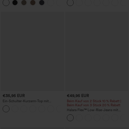
+3
€35,95 EUR
€49,95 EUR
Ein-Schulter-Kurzarm-Top mit
Beim Kauf von 2 Stück 10 % Rabatt |
geschwungenem Saum, High-Low-
Beim Kauf von 3 Stück 20 % Rabatt
Design, schnelltrocknend –
Halara Flex™ Low-Rise-Jeans mit
Yoga-/Sporttop mit integriertem BH
Reißverschlusstaschen, gewaschen,
baggy mit weitem Bein, lässig