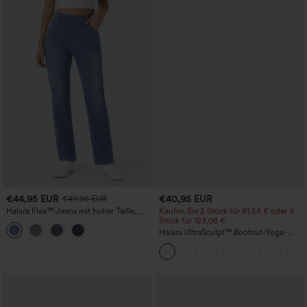
€44,95 EUR
€40,95 EUR
€49,95 EUR
Halara Flex™ Jeans mit hoher Taille,
Kaufen Sie 2 Stück für 61,54 € oder 4
Taschen, geradem Bein und Used-Look
Stück für 123,08 €.
+3
Halara UltraSculpt™ Bootcut-Yoga-
Leggings mit hohem Bund, gerafftem
Po zur Hebung, bauchformend und mit
Taschen