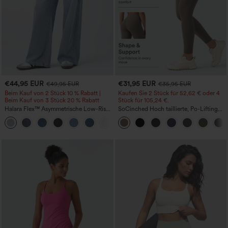
€44,95 EUR
€31,95 EUR
€49,95 EUR
€35,95 EUR
Beim Kauf von 2 Stück 10 % Rabatt |
Kaufen Sie 2 Stück für 52,62 € oder 4
Beim Kauf von 3 Stück 20 % Rabatt
Stück für 105,24 €.
Halara Flex™ Asymmetrische Low-Rise-
SoCinched Hoch taillierte, Po-Lifting
Jeans mit Reißverschlusstaschen,
7/8-Trainingsleggings mit
+5
Baggy-Stil, weitem Bein, gewaschen,
Bauchkontrolle und Seitentaschen
lässig