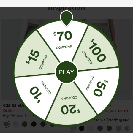
Inspiration
€35,95 EUR
€31,95 EUR
€35,95 EUR
Kaufe 2, erhalte 1 gratis
Kaufen Sie 2 Stück für 52,62 € oder 4
Stück für 105,24 €.
High Waisted Side Pocket Straight Leg
Work Pants
Hochtaillierte Hose mit Kordelzug und
+23
Taschen, weitem Bein, lässig und locker
in Leinenoptik