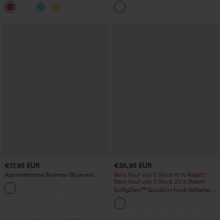
bauchformendem Effekt und Taschen -
InstantCool schnelltrocknendes Yoga-
+4
Easy Peezy Edition
Sporttop
€17,95 EUR
€35,95 EUR
Asymmetrische Business-Bluse mit
Beim Kauf von 2 Stück 10 % Rabatt |
Wasserfallkragen, kurzen Ärmeln,
Beim Kauf von 3 Stück 20 % Rabatt
Raffung und geschlitztem Saum
SoftlyZero™ QuickDry hoch taillierte,
bauchformende 2-in-1 Laufshorts (3'')
mit Taschen, reflektierenden Punkten
und überkreuztem Saum