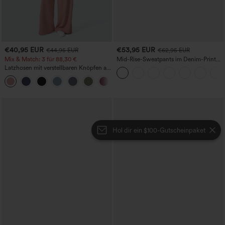
€40,95 EUR
€53,95 EUR
€44,95 EUR
€62,95 EUR
Mix & Match: 3 für 88,30 €
Mid-Rise-Sweatpants im Denim-Print
aus French Terry, lässig, mit Taschen
Latzhosen mit verstellbaren Knöpfen an
den Schulterträgern und mehrere
+11
Taschen
Hol dir ein $100-Gutscheinpaket