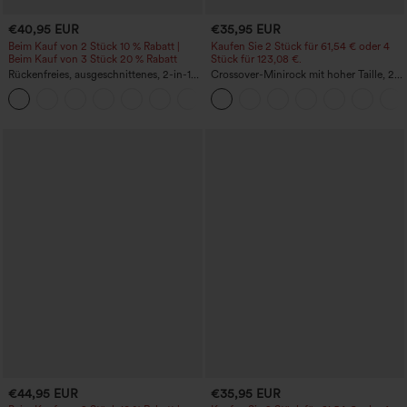
€40,95 EUR
€35,95 EUR
Beim Kauf von 2 Stück 10 % Rabatt |
Kaufen Sie 2 Stück für 61,54 € oder 4
Beim Kauf von 3 Stück 20 % Rabatt
Stück für 123,08 €.
Rückenfreies, ausgeschnittenes, 2-in-1-
Crossover-Minirock mit hoher Taille, 2-
Sportkleid mit Seitentaschen – Easy
in-1, Fransen-Saum und figurbetontem
+18
Peezy
Schnitt in Wildlederoptik für Partys
€44,95 EUR
€35,95 EUR