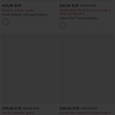
€31,95 EUR
€31,95 EUR
€35,95 EUR
Kaufe 2, erhalte 1 gratis
Kaufen Sie 2 Stück für 52,62 € oder 4
Stück für 105,24 €.
Hoch taillierte, weit geschnittene
Freizeithose aus Leinenmischung mit
Halara Flex™ hoch taillierte,
+5
Kordelzug und Taschen
figurformende Arbeitshose, die die Taille
schmaler wirken lässt, mit Taschen,
weitem Bein und Mikro-Waffelstruktur
€31,95 EUR
€35,95 EUR
€35,95 EUR
€40,95 EUR
Kaufe 2, erhalte 1 gratis
Kaufen Sie 2 Stück für 52,62 € oder 4