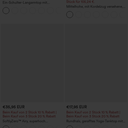
Stück für 105,24 €.
Ein-Schulter-Langarmtop mit
Daumenloch, geschwungener Saum
Mittelhohe, mit Kordelzug versehene,
+3
(High-Low), schnell trocknend – Yoga-
schnelltrocknende Golfhose mit schmal
Sporttop mit integriertem BH
zulaufendem Schnitt, abgerundetem
Saum und Taschen – UPF 40+
€35,95 EUR
€17,95 EUR
Beim Kauf von 2 Stück 10 % Rabatt |
Beim Kauf von 2 Stück 10 % Rabatt |
Beim Kauf von 3 Stück 20 % Rabatt
Beim Kauf von 3 Stück 20 % Rabatt
SoftlyZero™ Airy, superhoch
Rundhals, gerafftes Yoga-Tanktop mit
geschnittene 2-in-1 InstantCool Yoga-
Cool-Touch-Effekt – UPF50+