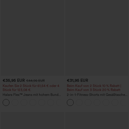
€35,95 EUR
€31,95 EUR
€44,95 EUR
Kaufen Sie 2 Stück für 61,54 € oder 4
Beim Kauf von 2 Stück 10 % Rabatt |
Stück für 123,08 €.
Beim Kauf von 3 Stück 20 % Rabatt
Halara Flex™ Jeans mit hohem Bund
2-in-1-Fitness-Shorts mit Gesäßtasche
und Taschen, gewaschener, lässiger
und seitlicher versteckter Tasche 6,3 cm
+5
Bootcut