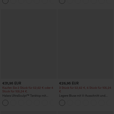
+23
Shorts 7" mit Taschen
€31,95 EUR
€26,95 EUR
Kaufen Sie 2 Stück für 52,62 € oder 4
3 Stück für 52,62 €, 6 Stück für 105,24
Stück für 105,24 €.
€
Halara UltraSculpt™ Tanktop mit
Legere Bluse mit V-Ausschnitt und
Rundhalsausschnitt und
kurzen Puffärmeln
+11
geschwungenem Saum