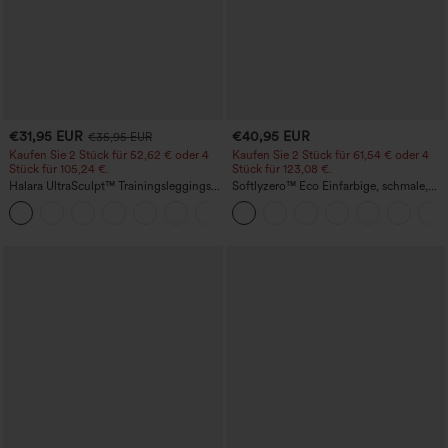
€31,95 EUR
€40,95 EUR
€35,95 EUR
Kaufen Sie 2 Stück für 52,62 € oder 4
Kaufen Sie 2 Stück für 61,54 € oder 4
Stück für 105,24 €.
Stück für 123,08 €.
Halara UltraSculpt™ Trainingsleggings
Softlyzero™ Eco Einfarbige, schmale,
mit hoher Taille – formend, Po-Lifting,
hoch taillierte Wanderhose mit
+15
Bauchkontrolle und mit Taschen
mehreren Taschen