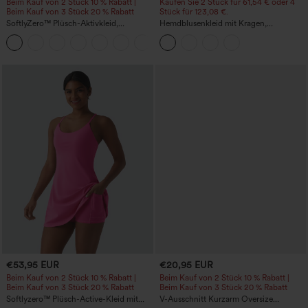
Beim Kauf von 2 Stück 10 % Rabatt |
Kaufen Sie 2 Stück für 61,54 € oder 4
Beim Kauf von 3 Stück 20 % Rabatt
Stück für 123,08 €.
SoftlyZero™ Plüsch-Aktivkleid,
Hemdblusenkleid mit Kragen,
rückenfrei - verlängerter Schnitt - Easy-
Kappenärmeln, Taillengürtel,
+10
Peezy-Edition
geschwungenem Schlitzsaum, Midi-
Länge und Taschen
€53,95 EUR
€20,95 EUR
Beim Kauf von 2 Stück 10 % Rabatt |
Beim Kauf von 2 Stück 10 % Rabatt |
Beim Kauf von 3 Stück 20 % Rabatt
Beim Kauf von 3 Stück 20 % Rabatt
Softlyzero™ Plüsch-Active-Kleid mit
V-Ausschnitt Kurzarm Oversize