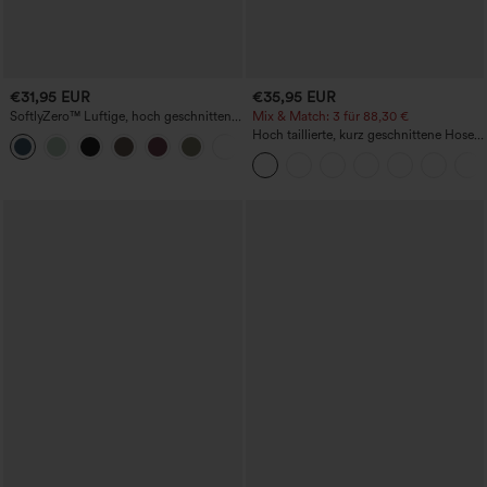
€31,95 EUR
€35,95 EUR
SoftlyZero™ Luftige, hoch geschnittene,
Mix & Match: 3 für 88,30 €
geraffte InstantCool-Yogashorts 3'' mit
Hoch taillierte, kurz geschnittene Hose
+11
Taschen
mit Reißverschlusstasche in Leinenoptik