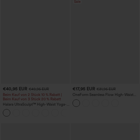
Sale
€40,95 EUR
€17,95 EUR
€49,95 EUR
€31,95 EUR
Beim Kauf von 2 Stück 10 % Rabatt |
OneForm Seamless Flow High-Waist
Beim Kauf von 3 Stück 20 % Rabatt
Yogaleggings – nahtlos, mit hoher
Taille, bauchformend und mit
Halara UltraSculpt™ High-Waist Yoga-
Hebeeffekt für den Po
Flare-Leggings mit gerafftem Po-Lift,
Bauchkontrolle, formender Passform
und Taschen