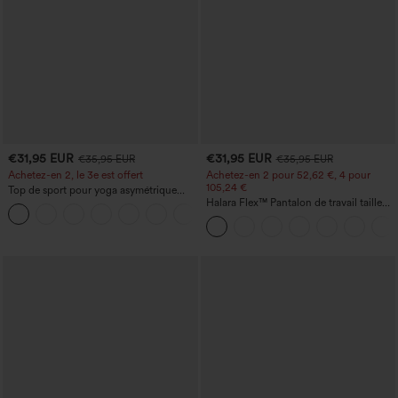
€31,95 EUR
€31,95 EUR
€35,95 EUR
€35,95 EUR
Achetez-en 2, le 3e est offert
Achetez-en 2 pour 52,62 €, 4 pour
105,24 €
Top de sport pour yoga asymétrique
(une épaule) à manches longues avec
Halara Flex™ Pantalon de travail taille
+3
ouverture pour le pouce, ourlet arrondi
haute sculptant la silhouette, gainant la
haut-bas, séchage rapide, soutien-gorge
taille, avec poches, jambe large en
intégré.
micro-gaufre