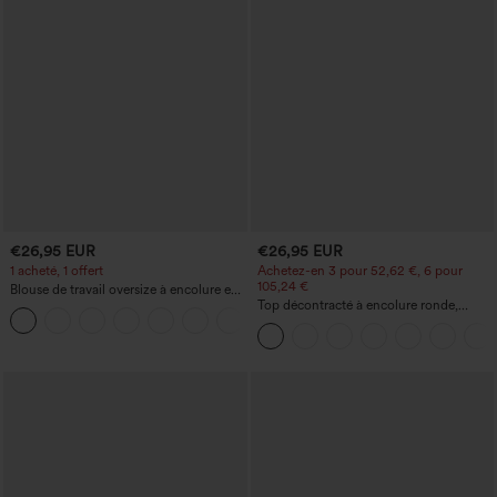
€26,95 EUR
€26,95 EUR
1 acheté, 1 offert
Achetez-en 3 pour 52,62 €, 6 pour
105,24 €
Blouse de travail oversize à encolure en
V, manches courtes, en tissu
Top décontracté à encolure ronde,
+1
anti‑froissage
manches chauve-souris et coupe ample