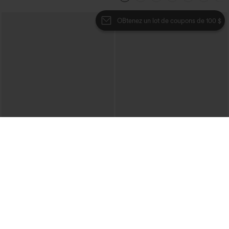
OBtenez un lot de coupons de 100 $
€35,95 EUR
€31,95 EUR
€40,95 EUR
Mix & Match : 3 pour 88,30 € EUR
Pantalon décontracté en velours côtelé,
taille mi-haute, poche zippée
Joggers de danse taille haute à cordon,
effet froncé, coupe fuselée, à séchage
rapide et toucher frais, avec poches —
UPF40+