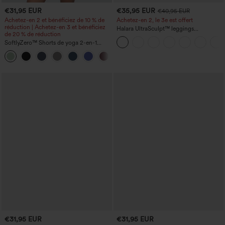
€31,95 EUR
€35,95 EUR
€40,95 EUR
Achetez-en 2 et bénéficiez de 10 % de
Achetez-en 2, le 3e est offert
réduction | Achetez-en 3 et bénéficiez
Halara UltraSculpt™ leggings
de 20 % de réduction
d'entraînement taille haute — fronces
SoftlyZero™ Shorts de yoga 2-en-1
liftantes pour le fessier, maintien gainant
InstantCool, super taille haute, aérés, 5''
du ventre et poche
+20
avec poches — longueur allongée
€31,95 EUR
€31,95 EUR