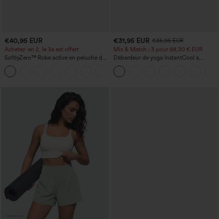
€40,95 EUR
€31,95 EUR
€35,95 EUR
Achetez-en 2, le 3e est offert
Mix & Match : 3 pour 88,30 € EUR
SoftlyZero™ Robe active en peluche dos
Débardeur de yoga InstantCool à
nu — Édition Hyper Facile
encolure en U et ourlet arrondi –
+29
UPF50+