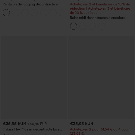
Pantalon de jogging décontracté en
Achetez-en 2 et bénéficiez de 10 % de
French terry à imprimé denim, taille mi-
réduction | Achetez-en 3 et bénéficiez
haute, style jean, avec poches
de 20 % de réduction
Robe midi décontractée à encolure
ronde, sans manches, avec soutien-
gorge intégré et ourlet à volants
€35,95 EUR
€35,95 EUR
€40,95 EUR
Halara Flex™ Jean décontracté lavé
Achetez-en 2 pour 61,54 € ou 4 pour
taille haute à poche croisée
123,08 €.