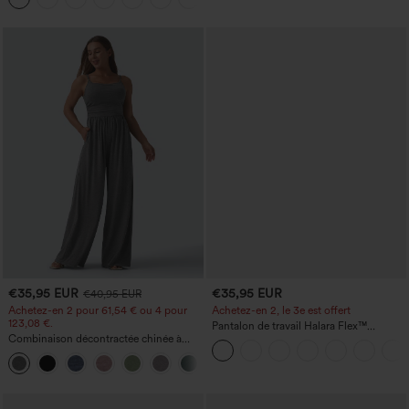
€35,95 EUR
€35,95 EUR
€40,95 EUR
Achetez-en 2 pour 61,54 € ou 4 pour
Achetez-en 2, le 3e est offert
123,08 €.
Pantalon de travail Halara Flex™
Combinaison décontractée chinée à
DayStretch à taille haute, avec poches et
bretelles réglables, fronces et jambes
coupe droite
+10
larges, avec poches — facile comme
tout