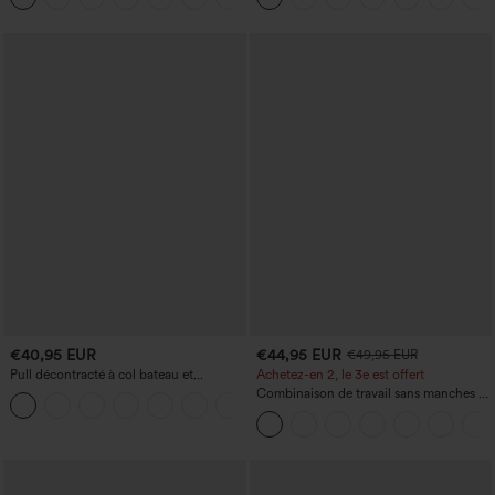
€40,95 EUR
€44,95 EUR
€49,95 EUR
Pull décontracté à col bateau et
Achetez-en 2, le 3e est offert
manches chauve-souris
Combinaison de travail sans manches à
+1
encolure bateau, côtés noués, toucher
frais, rayée, avec poches — Édition Easy
Peezy