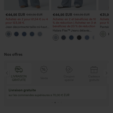
€44,95 EUR
€44,95 EUR
€31,95
€49,95 EUR
€49,95 EUR
Achetez-en 2 pour 61,54 € ou 4
Achetez-en 2 et bénéficiez de 10
Achetez-e
pour 123,08 €.
% de réduction | Achetez-en 3 et
pour 105,
bénéficiez de 20 % de réduction
Jean décontracté taille mi‑haute,
Pantalon 
à cordon de serrage, avec
Halara Flex™ Jeans délavés
avec poch
poches
décontractés, coupe baggy à
coupe amp
jambe large, taille basse
effet lin
asymétrique, poches zippées
Nos offres
LIVRAISON
Coupon
Cadeaux
LIVR
Vente
GRATUITE
spécial
gratuits
GRA
Achetez-en 2, ob
3 achetés, 1 offert
gratuit
Achetez 4 pour 3, achetez 8 pour 6
3 pour 2, 6 pour 4,