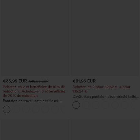
€35,95 EUR
€31,95 EUR
€40,95 EUR
Achetez-en 2 et bénéficiez de 10 % de
Achetez-en 2 pour 52,62 €, 4 pour
réduction | Achetez-en 3 et bénéficiez
105,24 €
de 20 % de réduction
DayStretch pantalon décontracté taille
Pantalon de travail ample taille mi-
haute à jambe en forme de tonneau
haute, coupe « barrel » (jambe en forme
avec poches
+3
de tonneau) avec poches