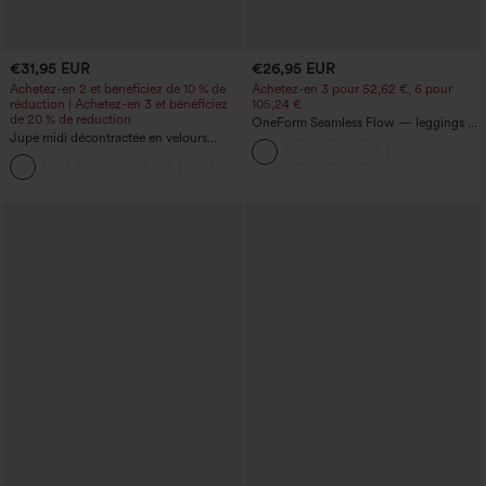
€31,95 EUR
€26,95 EUR
Achetez-en 2 et bénéficiez de 10 % de
Achetez-en 3 pour 52,62 €, 6 pour
réduction | Achetez-en 3 et bénéficiez
105,24 €
de 20 % de réduction
OneForm Seamless Flow — leggings de
Jupe midi décontractée en velours
yoga sans coutures, taille mi-haute, effet
côtelé, taille mi-haute, poches avant
gainant pour le ventre et liftant pour les
+1
latérales à rabat
fesses