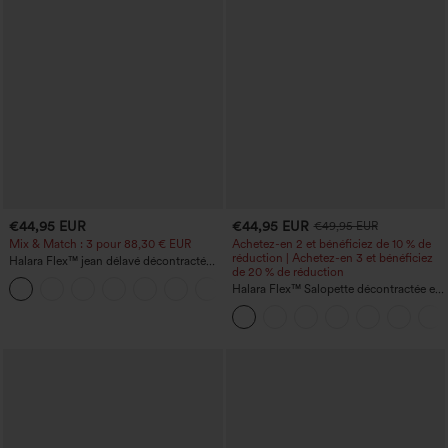
€44,95 EUR
€44,95 EUR
€49,95 EUR
Mix & Match : 3 pour 88,30 € EUR
Achetez-en 2 et bénéficiez de 10 % de
réduction | Achetez-en 3 et bénéficiez
Halara Flex™ jean délavé décontracté
de 20 % de réduction
taille haute à poches, coupe baggy à
+2
jambe large
Halara Flex™ Salopette décontractée en
denim lavé à encolure en V avec poche