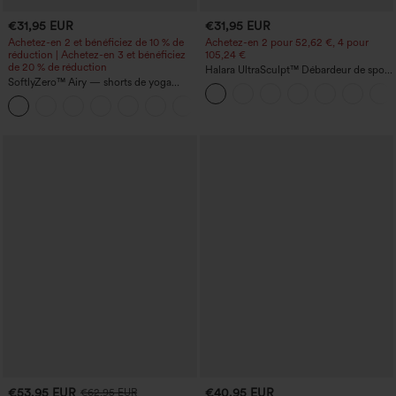
€31,95 EUR
€31,95 EUR
Achetez-en 2 et bénéficiez de 10 % de
Achetez-en 2 pour 52,62 €, 4 pour
réduction | Achetez-en 3 et bénéficiez
105,24 €
de 20 % de réduction
Halara UltraSculpt™ Débardeur de sport
SoftlyZero™ Airy — shorts de yoga
à col rond et ourlet arrondi
super taille haute 2-en-1 InstantCool
+25
avec poches
€53,95 EUR
€40,95 EUR
€62,95 EUR