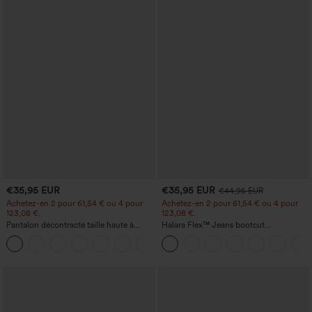
€35,95 EUR
€35,95 EUR
€44,95 EUR
Achetez-en 2 pour 61,54 € ou 4 pour
Achetez-en 2 pour 61,54 € ou 4 pour
123,08 €.
123,08 €.
Pantalon décontracté taille haute à
Halara Flex™ Jeans bootcut
jambe droite, effet lin, avec poches
décontractés taille haute, effet délavé,
+5
avec poches