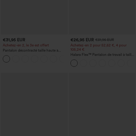
€31,95 EUR
€26,95 EUR
€31,95 EUR
Achetez-en 2, le 3e est offert
Achetez-en 2 pour 52,62 €, 4 pour
105,24 €
Pantalon décontracté taille haute à
cordon, coupe large en mélange de lin,
Halara Flex™ Pantalon de travail à taille
+5
avec poches
haute, jambe large, avec poches, en
maille gaufrée