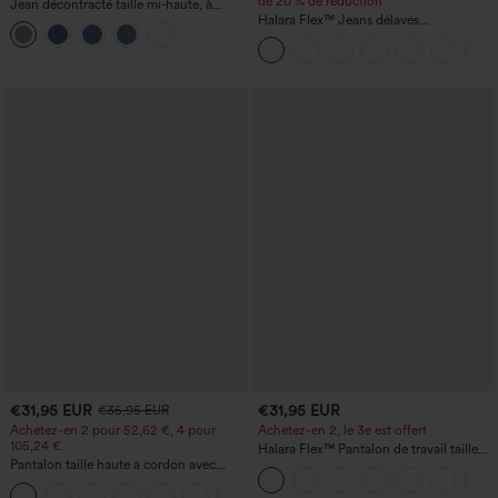
de 20 % de réduction
Jean décontracté taille mi‑haute, à
cordon de serrage, avec poches
Halara Flex™ Jeans délavés
décontractés, coupe baggy à jambe
large, taille basse asymétrique, poches
zippées
€31,95 EUR
€31,95 EUR
€35,95 EUR
Achetez-en 2 pour 52,62 €, 4 pour
Achetez-en 2, le 3e est offert
105,24 €
Halara Flex™ Pantalon de travail taille
Pantalon taille haute à cordon avec
haute avec poche latérale arrière et
poches, jambe large et coupe ample,
légère coupe évasée
+15
style décontracté, effet lin