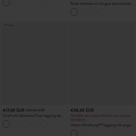
+1
Robe-chemise mi-longue décontractée
à col, mancherons, ceinturée, ourlet
fendu incurvé et poches
Promo
€17,95 EUR
€35,95 EUR
€31,95 EUR
OneForm Seamless Flow legging de
Achetez-en 2 pour 61,54 € ou 4 pour
yoga taille haute, gainant pour le ventre
123,08 €.
et effet rehausseur de fesses
Halara UltraSculpt™ leggings de yoga
taille haute, gainants avec contrôle du
ventre, coupe bootcut, à poches