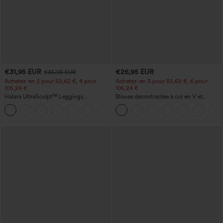
€31,95 EUR
€26,95 EUR
€35,95 EUR
Achetez-en 2 pour 52,62 €, 4 pour
Achetez-en 3 pour 52,62 €, 6 pour
105,24 €
105,24 €
Halara UltraSculpt™ Leggings
Blouse décontractée à col en V et
d'entraînement sculptants taille haute,
manches courtes bouffantes
+16
effet ventre plat, avec poche