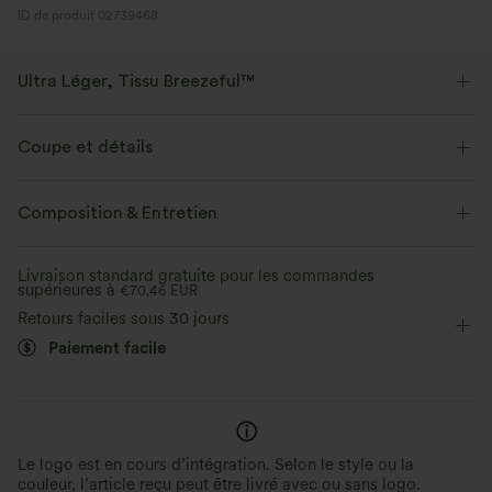
ID de produit 02739468
Ultra Léger, Tissu Breezeful™
Faites de chaque mouvement une brise. C'est notre tissu le plus léger qui
sèche rapidement pour un confort supplémentaire.
Coupe et détails
Extensible dans les 4 sens
Tissu respirant
Short intégré
Taille plate
Poche arrière à la ceinture
Composition & Entretien
Fente
Enfilable
Décontracté
Tissu ultra léger
Séchage rapide
Livraison standard gratuite pour les commandes
supérieures à
Longueur cheville sans pli
€70,46 EUR
Taille haute
Jambe large
Évacue l’humidité
Retours faciles sous 30 jours
Élasticité quatre directions
Coupe ample
Décontracté
Paiement facile
Le logo est en cours d’intégration. Selon le style ou la
couleur, l’article reçu peut être livré avec ou sans logo.