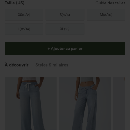
Taille
(US)
Guide des tailles
XS
(
0/2
)
S
(
4/6
)
M
(
8/10
)
L
(
12/14
)
XL
(
16
)
+ Ajouter au panier
À découvrir
Styles Similaires