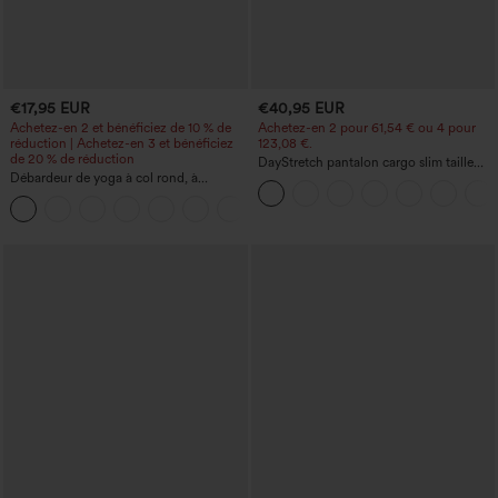
€17,95 EUR
€40,95 EUR
Achetez-en 2 et bénéficiez de 10 % de
Achetez-en 2 pour 61,54 € ou 4 pour
réduction | Achetez-en 3 et bénéficiez
123,08 €.
de 20 % de réduction
DayStretch pantalon cargo slim taille
Débardeur de yoga à col rond, à
haute, poches zippées, uni
fronces, effet rafraîchissant - UPF50+
+16