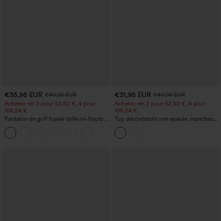
€35,95 EUR
€31,95 EUR
€40,95 EUR
€40,95 EUR
Achetez-en 2 pour 52,62 €, 4 pour
Achetez-en 2 pour 52,62 €, 4 pour
105,24 €
105,24 €
Pantalon de golf fuselé taille mi-haute à
Top décontracté une épaule, manches
cordon, ourlet incurvé, séchage rapide,
courtes, ourlet arrondi hi-low,
+2
avec poches — UPF40+
soutien‑gorge intégré, motif à pois