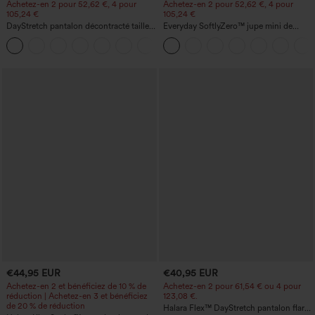
Achetez-en 2 pour 52,62 €, 4 pour
Achetez-en 2 pour 52,62 €, 4 pour
105,24 €
105,24 €
DayStretch pantalon décontracté taille
Everyday SoftlyZero™ jupe mini de
haute avec poches et coupe droite
tennis aérée à pans croisés 2-en-1 avec
+23
poche latérale et toucher frais - Lucid-
UPF50+
€44,95 EUR
€40,95 EUR
Achetez-en 2 et bénéficiez de 10 % de
Achetez-en 2 pour 61,54 € ou 4 pour
réduction | Achetez-en 3 et bénéficiez
123,08 €.
de 20 % de réduction
Halara Flex™ DayStretch pantalon flare