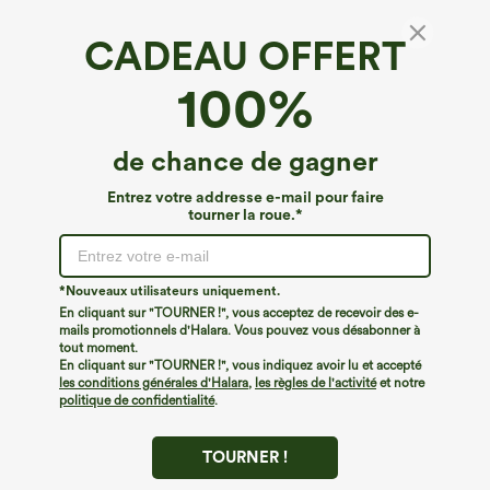
CADEAU OFFERT
Breezeful™*
100%
Breezeful™ Pantalon décontracté 2-en-1 taille
haute avec bande arrière, poche, style
palazzo fluide à jambe large, séchage rapide
4.2
(
200
)
de chance de gagner
€40,95 EUR
Entrez votre addresse e-mail pour faire
tourner la roue.*
*Nouveaux utilisateurs uniquement.
En cliquant sur "TOURNER !", vous acceptez de recevoir des e-
mails promotionnels d'Halara. Vous pouvez vous désabonner à
tout moment.
En cliquant sur "TOURNER !", vous indiquez avoir lu et accepté
les conditions générales d'Halara
,
les règles de l'activité
et notre
politique de confidentialité
.
TOURNER !