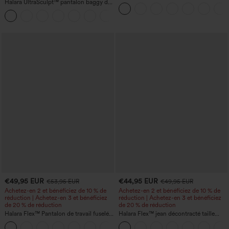
Halara UltraSculpt™ pantalon baggy de
de travail, taille mi-haute, poche latérale
yoga taille haute à effet gainant pour le
zippée
ventre, à rayures color block, avec
poches
€49,95 EUR
€44,95 EUR
€53,95 EUR
€49,95 EUR
Achetez-en 2 et bénéficiez de 10 % de
Achetez-en 2 et bénéficiez de 10 % de
réduction | Achetez-en 3 et bénéficiez
réduction | Achetez-en 3 et bénéficiez
de 20 % de réduction
de 20 % de réduction
Halara Flex™ Pantalon de travail fuselé,
Halara Flex™ jean décontracté taille
uni, taille haute, avec poches
haute, large, avec poches, ourlet
+8
retroussé et effet délavé