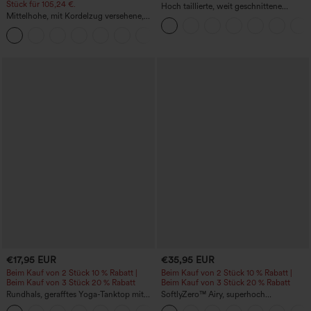
Stück für 105,24 €.
Hoch taillierte, weit geschnittene
Mittelhohe, mit Kordelzug versehene,
Freizeithose aus Leinenmischung mit
schnelltrocknende Golfhose mit schmal
Kordelzug und Taschen
+2
zulaufendem Schnitt, abgerundetem
Saum und Taschen – UPF 40+
€17,95 EUR
€35,95 EUR
Beim Kauf von 2 Stück 10 % Rabatt |
Beim Kauf von 2 Stück 10 % Rabatt |
Beim Kauf von 3 Stück 20 % Rabatt
Beim Kauf von 3 Stück 20 % Rabatt
Rundhals, gerafftes Yoga-Tanktop mit
SoftlyZero™ Airy, superhoch
Cool-Touch-Effekt – UPF50+
geschnittene 2-in-1 InstantCool Yoga-