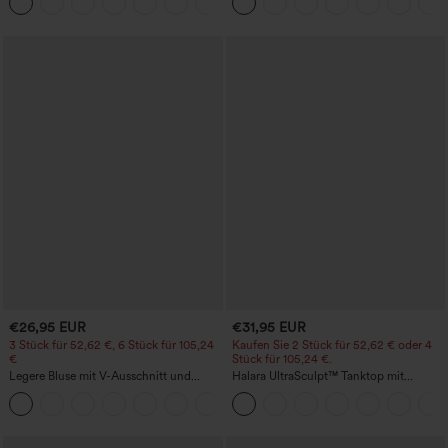
+16
Shorts 7" mit Taschen
€26,95 EUR
€31,95 EUR
3 Stück für 52,62 €, 6 Stück für 105,24
Kaufen Sie 2 Stück für 52,62 € oder 4
€
Stück für 105,24 €.
Legere Bluse mit V-Ausschnitt und
Halara UltraSculpt™ Tanktop mit
kurzen Puffärmeln
Rundhalsausschnitt und
geschwungenem Saum