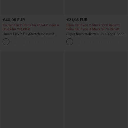
€40,95 EUR
€31,95 EUR
Kaufen Sie 2 Stück für 61,54 € oder 4
Beim Kauf von 2 Stück 10 % Rabatt |
Stück für 123,08 €.
Beim Kauf von 3 Stück 20 % Rabatt
Halara Flex™ DayStretch Hose mit
Super hoch taillierte 2-in-1-Yoga-Shorts
mittlerer Bundhöhe, seitlicher
mit Gesäßtasche und Seitentasche-
+12
Reißverschlusstasche und
längere Länge
Work‑Flare‑Schnitt