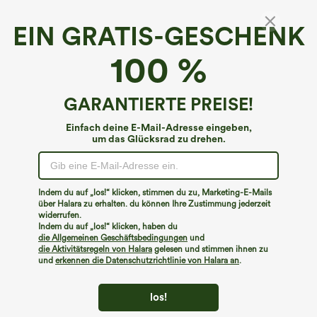
EIN GRATIS-GESCHENK
100 %
GARANTIERTE PREISE!
Einfach deine E-Mail-Adresse eingeben,
um das Glücksrad zu drehen.
Hoppla!
Wir können die von Ihnen gesuchte Seite nicht
Indem du auf „los!“ klicken, stimmen du zu, Marketing-E-Mails
finden.
über Halara zu erhalten. du können Ihre Zustimmung jederzeit
widerrufen.
Indem du auf „los!“ klicken, haben du
Mehr einkaufen
die Allgemeinen Geschäftsbedingungen
und
die Aktivitätsregeln von Halara
gelesen und stimmen ihnen zu
und
erkennen die Datenschutzrichtlinie von Halara an
.
los!