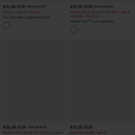
€31,95 EUR
€31,95 EUR
€35,95 EUR
€35,95 EUR
Kaufe 2, erhalte 1 gratis
Kaufen Sie 2 Stück für 52,62 € oder 4
Stück für 105,24 €.
Ein-Schulter-Langarmtop mit
Daumenloch, geschwungener Saum
Halara Flex™ hoch taillierte,
+3
(High-Low), schnell trocknend – Yoga-
figurformende Arbeitshose, die die Taille
Sporttop mit integriertem BH
schmaler wirken lässt, mit Taschen,
weitem Bein und Mikro-Waffelstruktur
€35,95 EUR
€31,95 EUR
€40,95 EUR
Kaufen Sie 2 Stück für 52,62 € oder 4
Kaufe 2, erhalte 1 gratis