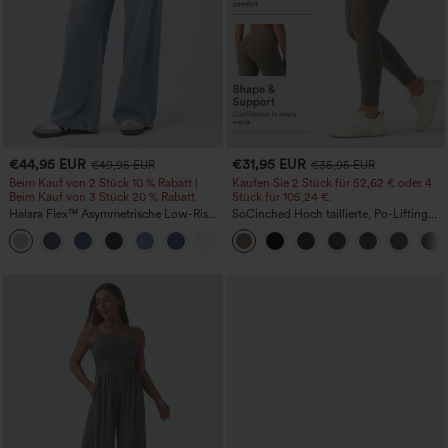
€44,95 EUR
€31,95 EUR
€49,95 EUR
€35,95 EUR
Beim Kauf von 2 Stück 10 % Rabatt |
Kaufen Sie 2 Stück für 52,62 € oder 4
Beim Kauf von 3 Stück 20 % Rabatt
Stück für 105,24 €.
Halara Flex™ Asymmetrische Low-Rise-
SoCinched Hoch taillierte, Po-Lifting
Jeans mit Reißverschlusstaschen,
7/8-Trainingsleggings mit
+5
Baggy-Stil, weitem Bein, gewaschen,
Bauchkontrolle und Seitentaschen
lässig