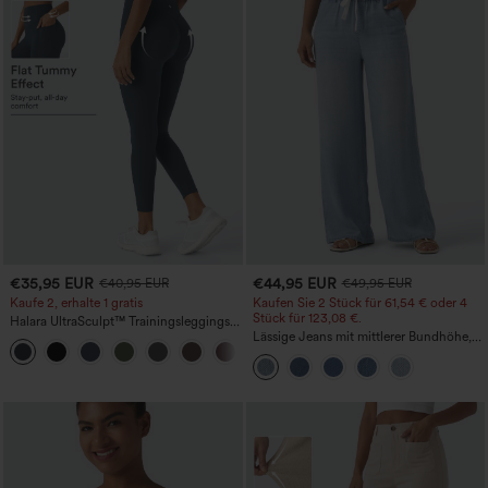
€35,95 EUR
€44,95 EUR
€40,95 EUR
€49,95 EUR
Kaufe 2, erhalte 1 gratis
Kaufen Sie 2 Stück für 61,54 € oder 4
Stück für 123,08 €.
Halara UltraSculpt™ Trainingsleggings
mit hohem Bund – raffende Push-up-
Lässige Jeans mit mittlerer Bundhöhe,
+11
Po-Form, Bauchkontrolle, Taschen und
Kordelzug und Taschen
formende Passform