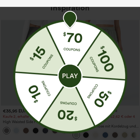
Inspiration
€35,95 EUR
€31,95 EUR
€35,95 EUR
Kaufe 2, erhalte 1 gratis
Kaufen Sie 2 Stück für 52,62 € oder 4
Stück für 105,24 €.
High Waisted Side Pocket Straight Leg
Work Pants
Hochtaillierte Hose mit Kordelzug und
+23
Taschen, weitem Bein, lässig und locker
in Leinenoptik