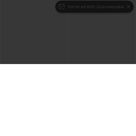
Hol dir ein $100-Gutscheinpaket
€35,95 EUR
€44,95 EUR
€44,95 EUR
Kaufen Sie 2 Stück für 61,54 € oder 4
Mix & Match: 3 für 88,30 €
Stück für 123,08 €.
Halara Flex™ hoch taillierte Baggy-
Halara Flex™ Jeans mit hohem Bund
Jeans mit Taschen, weitem Bein,
und Taschen, gewaschener, lässiger
stonewashed, lässig
+5
Bootcut