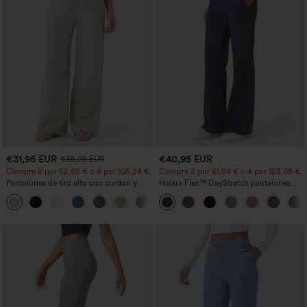
€31,95 EUR
€40,95 EUR
€35,95 EUR
Compra 2 por 52,62 € o 4 por 105,24 €.
Compra 2 por 61,54 € o 4 por 123,08 €.
Pantalones de tiro alto con cordón y
Halara Flex™ DayStretch pantalones
bolsillos, pernera ancha, holgados y de
acampanados de trabajo de tiro medio
+15
estilo casual con tacto de lino.
con bolsillo lateral con cremallera