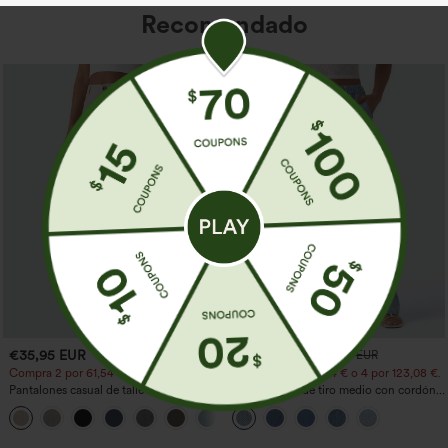
Recomendado
€35,95 EUR
€44,95 EUR
€49,95 EUR
Compra 2 por 61,54 € o 4 por 123,08 €.
Compra 2 por 61,54 € o 4 por 123,08 €.
Pantalones casual de talle alto y pierna
Jeans casual de tiro medio con cordón y
recta con tacto de lino y bolsillos
bolsillos
+5