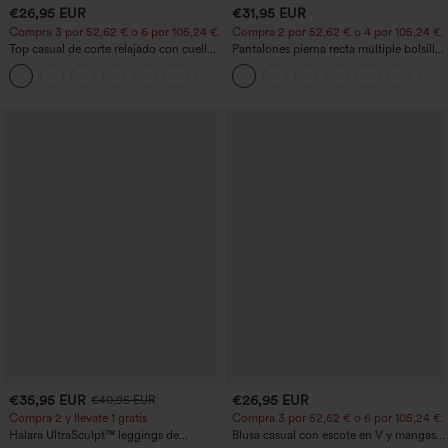
€26,95 EUR
€31,95 EUR
Compra 3 por 52,62 € o 6 por 105,24 €.
Compra 2 por 52,62 € o 4 por 105,24 €.
Top casual de corte relajado con cuello
Pantalones pierna recta múltiple bolsillo
redondo y mangas murciélago.
botón tiro alto
+1
€35,95 EUR
€26,95 EUR
€40,95 EUR
Compra 2 y llévate 1 gratis
Compra 3 por 52,62 € o 6 por 105,24 €.
Halara UltraSculpt™ leggings de
Blusa casual con escote en V y mangas