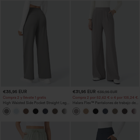
€35,95 EUR
€31,95 EUR
€35,95 EUR
Compra 2 y llévate 1 gratis
Compra 2 por 52,62 € o 4 por 105,24 €.
High Waisted Side Pocket Straight Leg
Halara Flex™ Pantalones de trabajo de
Work Pants
talle alto, moldeadores del cuerpo, que
+23
estilizan la cintura, con bolsillos, de
pierna ancha en micro‑waffle