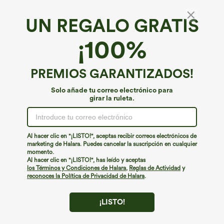
UN REGALO GRATIS
¡100%
PREMIOS GARANTIZADOS!
Solo añade tu correo electrónico para
girar la ruleta.
¡Ups!
No podemos encontrar la página que estás buscando.
Al hacer clic en "¡LISTO!", aceptas recibir correos electrónicos de
marketing de Halara. Puedes cancelar la suscripción en cualquier
momento.
Seguir comprando
Al hacer clic en "¡LISTO!", has leído y aceptas
los Términos y Condiciones de Halara
,
Reglas de Actividad
y
reconoces la Política de Privacidad de Halara
.
¡LISTO!