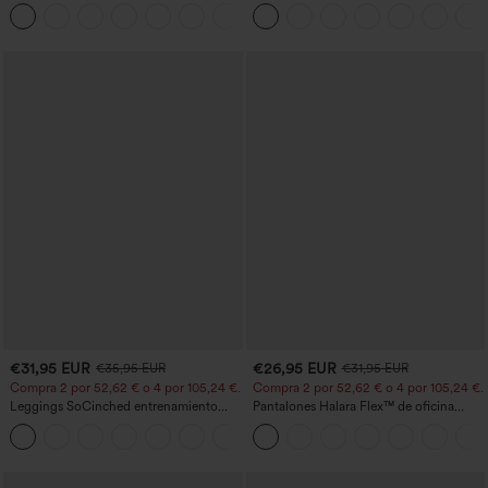
entrenamiento moldeadores de talle alto
cortas abullonadas
+11
con fruncido trasero que realza los
glúteos, control de abdomen y bolsillos
€31,95 EUR
€26,95 EUR
€35,95 EUR
€31,95 EUR
Compra 2 por 52,62 € o 4 por 105,24 €.
Compra 2 por 52,62 € o 4 por 105,24 €.
Leggings SoCinched entrenamiento
Pantalones Halara Flex™ de oficina
moldeador abdomen bolsillo lateral tiro
anchos plisados de tiro alto con bolsillos
+16
alto
en tela tipo gofre