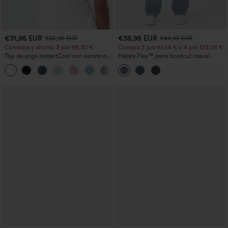
€31,95 EUR
€35,95 EUR
€35,95 EUR
€44,95 EUR
Combina y ahorra: 3 por 88,30 €
Compra 2 por 61,54 € o 4 por 123,08 €.
Top de yoga InstantCool con escote en
Halara Flex™ jeans bootcut casual
U y bajo curvado - UPF50+
lavados, de talle alto y con bolsillos