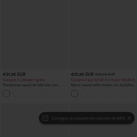
€31,95 EUR
€31,95 EUR
€35,95 EUR
Compra 2 y llévate 1 gratis
Compra 2 por 52,62 € o 4 por 105,24 €.
Pantalones casual de talle alto con
Mono casual estilo harem con bolsillos y
cordón, pernera ancha, en mezcla de
escote en U - Edición Easy Peezy
+5
lino y con bolsillos
Consigue un paquete de cupones de $100