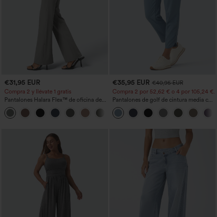
€31,95 EUR
€35,95 EUR
€40,95 EUR
Compra 2 y llévate 1 gratis
Compra 2 por 52,62 € o 4 por 105,24 €.
Pantalones Halara Flex™ de oficina de
Pantalones de golf de cintura media con
tiro alto ligeramente acampanados con
cordón, dobladillo curvo, secado rápido,
+13
bolsillos
de corte cónico y con bolsillos - UPF40+