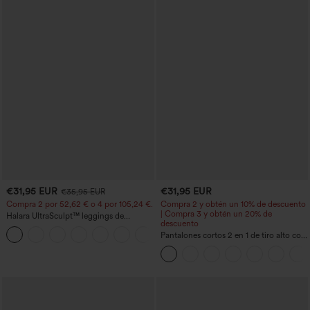
€31,95 EUR
€31,95 EUR
€35,95 EUR
Compra 2 por 52,62 € o 4 por 105,24 €.
Compra 2 y obtén un 10% de descuento
| Compra 3 y obtén un 20% de
Halara UltraSculpt™ leggings de
descuento
entrenamiento de cintura alta
+15
moldeadores, con efecto levantamiento
Pantalones cortos 2 en 1 de tiro alto con
de glúteos, control de abdomen y
bolsillo interior y trasero
bolsillos.