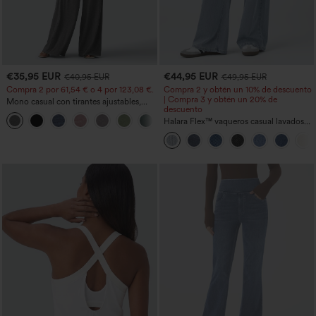
€35,95 EUR
€44,95 EUR
€40,95 EUR
€49,95 EUR
Compra 2 por 61,54 € o 4 por 123,08 €.
Compra 2 y obtén un 10% de descuento
| Compra 3 y obtén un 20% de
Mono casual con tirantes ajustables,
descuento
fruncidos, pierna ancha, tejido jaspeado
+10
y bolsillos - Easy Peezy
Halara Flex™ vaqueros casual lavados
asimétricos de tiro bajo con bolsillos
con cremallera, corte baggy y pierna
ancha