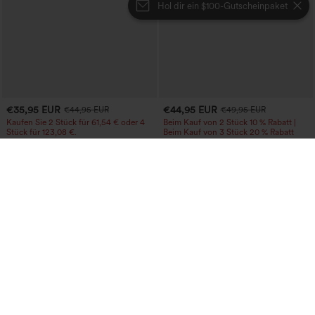
Hol dir ein $100-Gutscheinpaket
€35,95 EUR
€44,95 EUR
€44,95 EUR
€49,95 EUR
Kaufen Sie 2 Stück für 61,54 € oder 4
Beim Kauf von 2 Stück 10 % Rabatt |
Stück für 123,08 €.
Beim Kauf von 3 Stück 20 % Rabatt
Halara Flex™ Jeans mit hohem Bund
Halara Flex™ Hoch taillierte, lässige
und Taschen, gewaschener, lässiger
Jeans mit Taschen, umgekrempeltem
+5
Bootcut
Saum, weitem Bein und verwaschenem
Finish