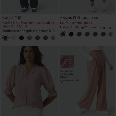
€31,95 EUR
€35,95 EUR
€40,95 EUR
Kaufen Sie 2 Stück für 52,62 € oder 4
Kaufe 2, erhalte 1 gratis
Stück für 105,24 €.
Halara UltraSculpt™ Trainingsleggings
Stoffhose mit Knopfleiste, hohem Bund,
mit hohem Bund – raffende Push-up-
mehreren Taschen und geradem Bein
Po-Form, Bauchkontrolle, Taschen und
+23
formende Passform