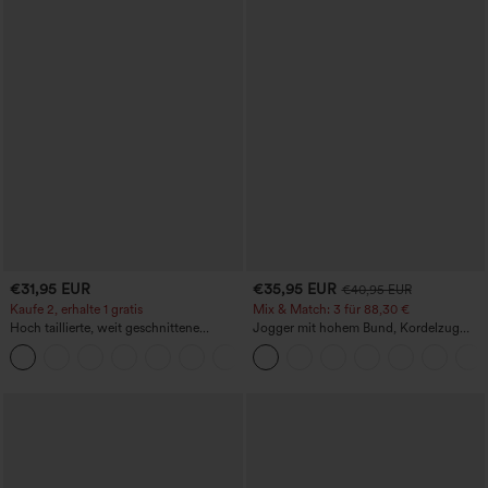
€31,95 EUR
€35,95 EUR
€40,95 EUR
Kaufe 2, erhalte 1 gratis
Mix & Match: 3 für 88,30 €
Hoch taillierte, weit geschnittene
Jogger mit hohem Bund, Kordelzug
Freizeithose aus Leinenmischung mit
und Raffung, schmal zulaufend,
+5
Kordelzug und Taschen
schnelltrocknend mit kühlendem Griff,
mit Taschen - UPF40+