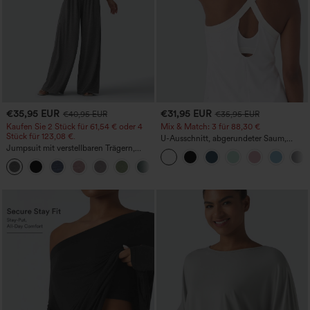
€35,95 EUR
€31,95 EUR
€40,95 EUR
€35,95 EUR
Kaufen Sie 2 Stück für 61,54 € oder 4
Mix & Match: 3 für 88,30 €
Stück für 123,08 €.
U-Ausschnitt, abgerundeter Saum,
Jumpsuit mit verstellbaren Trägern,
InstantCool Yoga-Trägertop – UPF50+
gerafftem Detail, weitem Bein und
+10
meliertem Stoff, lässig, mit Taschen -
Easy Peezy