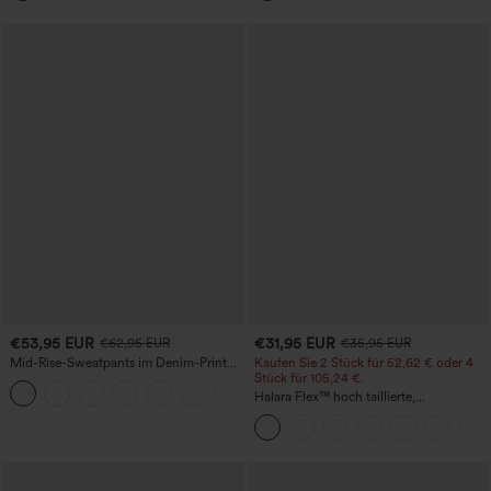
Effekt
€53,95 EUR
€31,95 EUR
€62,95 EUR
€35,95 EUR
Mid-Rise-Sweatpants im Denim-Print
Kaufen Sie 2 Stück für 52,62 € oder 4
aus French Terry, lässig, mit Taschen
Stück für 105,24 €.
Halara Flex™ hoch taillierte,
figurformende Arbeitshose, die die Taille
schmaler wirken lässt, mit Taschen,
weitem Bein und Mikro-Waffelstruktur