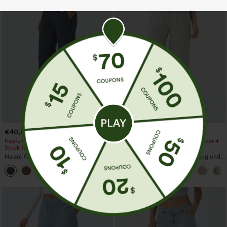
€40,95 EUR
€31,95 EUR
€35,95 EUR
Kaufen Sie 2 Stück für 61,54 € oder 4
Kaufen Sie 2 Stück für 52,62 € oder 4
Stück für 123,08 €.
Stück für 105,24 €.
Halara Flex™ DayStretch Hose mit
Hochtaillierte Hose mit Kordelzug und
mittlerer Bundhöhe, seitlicher
Taschen, weitem Bein, lässig und locker
+12
Reißverschlusstasche und
in Leinenoptik
Work‑Flare‑Schnitt