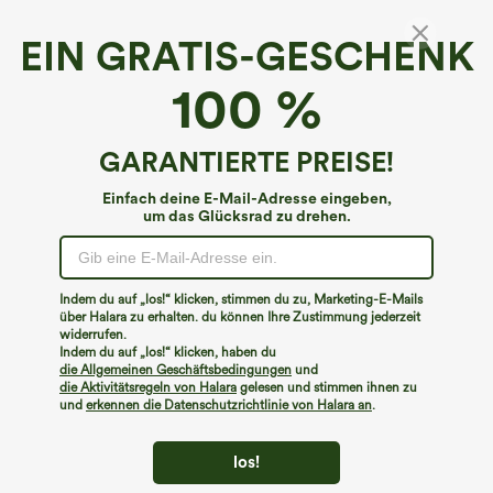
EIN GRATIS-GESCHENK
100 %
GARANTIERTE PREISE!
Einfach deine E-Mail-Adresse eingeben,
um das Glücksrad zu drehen.
Indem du auf „los!“ klicken, stimmen du zu, Marketing-E-Mails
über Halara zu erhalten. du können Ihre Zustimmung jederzeit
widerrufen.
€44,95 EUR
€31,95 EUR
€49,95 EUR
Indem du auf „los!“ klicken, haben du
Kaufen Sie 2 Stück für 61,54 € oder 4
Kaufe 2, erhalte 1 gratis
die Allgemeinen Geschäftsbedingungen
und
Stück für 123,08 €.
Halara Flex™ Dehnbare Stoffhose mit
die Aktivitätsregeln von Halara
gelesen und stimmen ihnen zu
Lässige Jeans mit mittlerer Bundhöhe,
hohem Bund und Seitentasche hinten
und
erkennen die Datenschutzrichtlinie von Halara an
.
Kordelzug und Taschen
los!