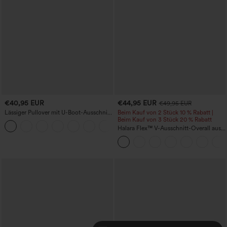
€40,95 EUR
€44,95 EUR
€49,95 EUR
Lässiger Pullover mit U-Boot-Ausschnitt
Beim Kauf von 2 Stück 10 % Rabatt |
und Fledermausärmeln.
Beim Kauf von 3 Stück 20 % Rabatt
+1
Halara Flex™ V-Ausschnitt-Overall aus
gewaschenem Denim mit Taschen –
lässig