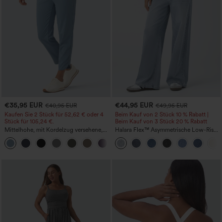
€35,95 EUR
€44,95 EUR
€40,95 EUR
€49,95 EUR
Kaufen Sie 2 Stück für 52,62 € oder 4
Beim Kauf von 2 Stück 10 % Rabatt |
Stück für 105,24 €.
Beim Kauf von 3 Stück 20 % Rabatt
Mittelhohe, mit Kordelzug versehene,
Halara Flex™ Asymmetrische Low-Rise-
schnelltrocknende Golfhose mit schmal
Jeans mit Reißverschlusstaschen,
+2
zulaufendem Schnitt, abgerundetem
Baggy-Stil, weitem Bein, gewaschen,
Saum und Taschen – UPF 40+
lässig