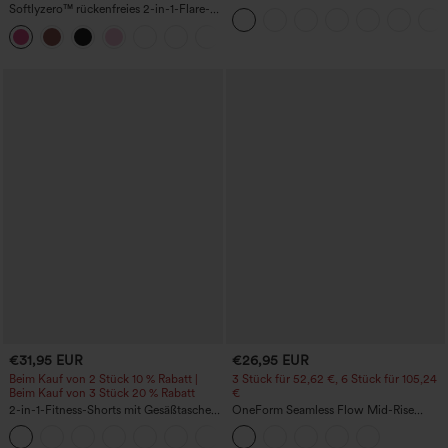
geraffte InstantCool-Yogashorts 3'' mit
Softlyzero™ rückenfreies 2-in-1-Flare-
Taschen
Trainingskleid – Wannabe – Easy Peezy
+29
€31,95 EUR
€26,95 EUR
Beim Kauf von 2 Stück 10 % Rabatt |
3 Stück für 52,62 €, 6 Stück für 105,24
Beim Kauf von 3 Stück 20 % Rabatt
€
2-in-1-Fitness-Shorts mit Gesäßtasche
OneForm Seamless Flow Mid-Rise
und seitlicher versteckter Tasche 6,3 cm
Yoga-Leggings - mittelhoher Bund,
+25
bauchformend und mit Po-Lifting-