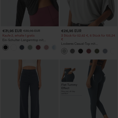
€31,95 EUR
€26,95 EUR
€35,95 EUR
Kaufe 2, erhalte 1 gratis
3 Stück für 52,62 €, 6 Stück für 105,24
€
Ein-Schulter-Langarmtop mit
Daumenloch, geschwungener Saum
Lockeres Casual-Top mit
+3
(High-Low), schnell trocknend – Yoga-
Rundhalsausschnitt und
Sporttop mit integriertem BH
Fledermausärmeln