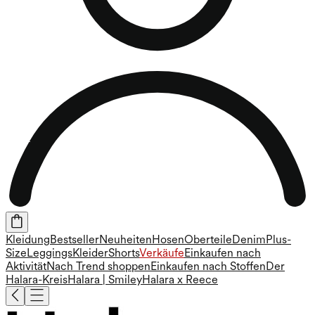
Kleidung
Bestseller
Neuheiten
Hosen
Oberteile
Denim
Plus-
Size
Leggings
Kleider
Shorts
Verkäufe
Einkaufen nach
Aktivität
Nach Trend shoppen
Einkaufen nach Stoffen
Der
Halara-Kreis
Halara | Smiley
Halara x Reece