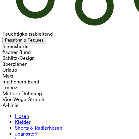
Feuchtigkeitsableitend
Passform & Features
Innenshorts
flacher Bund
Schlitz-Design
überziehen
Urlaub
Maxi
mit hohem Bund
Trapez
Mittlere Dehnung
Vier-Wege-Stretch
A-Linie
Hosen
Hosen
Kleider
Jogginghosen
Kleider
Shorts & Radlerhosen
Arbeitshosen
Sportkleider
Shorts & Radlerhosen
Jeansstoff
Weite Hosen
Midi- & Maxikleider
Radlerhose
Jeansstoff