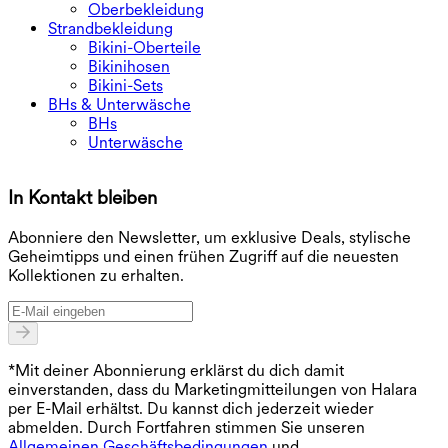
Oberbekleidung
Strandbekleidung
Bikini-Oberteile
Bikinihosen
Bikini-Sets
BHs & Unterwäsche
BHs
Unterwäsche
In Kontakt bleiben
E
Abonniere den Newsletter, um exklusive Deals, stylische
Geheimtipps und einen frühen Zugriff auf die neuesten
Kollektionen zu erhalten.
*Mit deiner Abonnierung erklärst du dich damit
einverstanden, dass du Marketingmitteilungen von Halara
per E-Mail erhältst. Du kannst dich jederzeit wieder
abmelden. Durch Fortfahren stimmen Sie unseren
Allgemeinen Geschäftsbedingungen
und