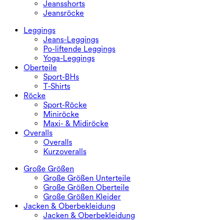
Jeansshorts
Jeansröcke
Leggings
Jeans-Leggings
Po-liftende Leggings
Yoga-Leggings
Oberteile
Sport-BHs
T-Shirts
Röcke
Sport-Röcke
Miniröcke
Maxi- & Midiröcke
Overalls
Overalls
Kurzoveralls
Große Größen
Große Größen Unterteile
Große Größen Oberteile
Große Größen Kleider
Jacken & Oberbekleidung
Jacken & Oberbekleidung