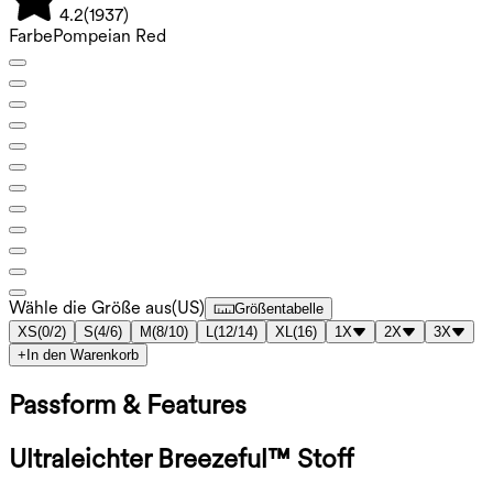
4.2
(
1937
)
Farbe
Pompeian Red
Wähle die Größe aus
(
US
)
Größentabelle
XS
(
0/2
)
S
(
4/6
)
M
(
8/10
)
L
(
12/14
)
XL
(
16
)
1X
2X
3X
+
In den Warenkorb
Passform & Features
Ultraleichter Breezeful™ Stoff