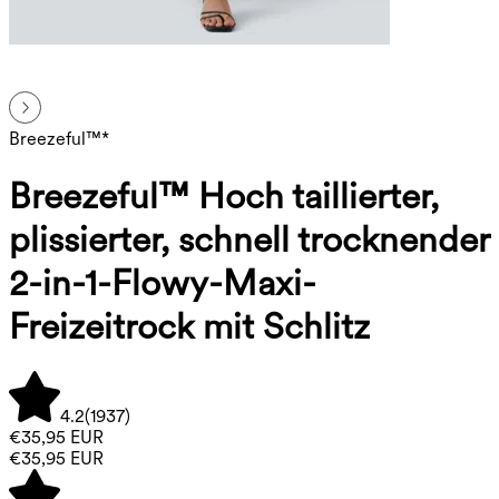
Breezeful™*
Breezeful™ Hoch taillierter,
plissierter, schnell trocknender
2-in-1-Flowy-Maxi-
Freizeitrock mit Schlitz
4.2
(
1937
)
€35,95 EUR
€35,95 EUR