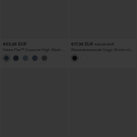
€53,95 EUR
€17,95 EUR
€35,95 EUR
Halara Flex™ Crossover High-Waist-
Wasserabweisende Cargo-Shorts mit
Denim-Bermuda mit Bauchkontrolle,
mittlerer Bundhöhe und
lässigem Baggy-Schnitt und Taschen
Reißverschlusstaschen aus Ripstop-Stoff
für Wanderungen