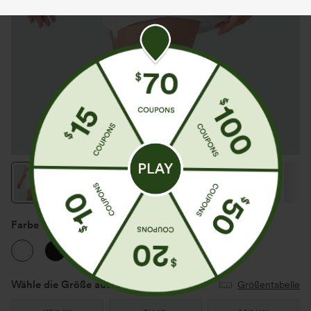
Farbe
Weiß
Wähle die Größe aus
(US)
Größentabelle