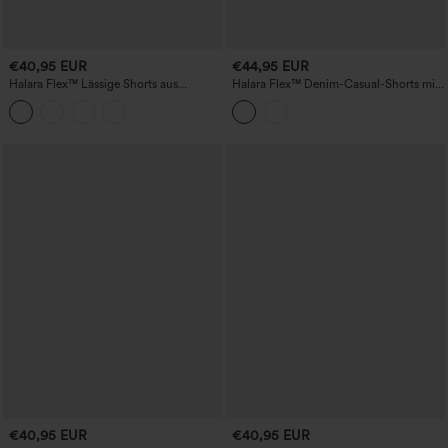
€40,95 EUR
€44,95 EUR
Halara Flex™ Lässige Shorts aus
Halara Flex™ Denim-Casual-Shorts mit
elastischem Strick-Denim mit hohem
Streifen, mittelhoher Bund, 4''
Bund und Gesäßtaschen
Schrittlänge, mit Taschen
€40,95 EUR
€40,95 EUR