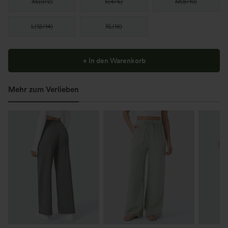
XS
(
0/2
)
S
(
4/6
)
M
(
8/10
)
L
(
12/14
)
XL
(
16
)
+ In den Warenkorb
Mehr zum Verlieben