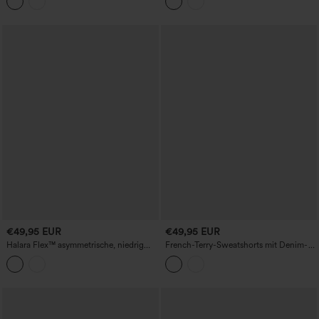
Taschen, 4''
€49,95 EUR
€49,95 EUR
Halara Flex™ asymmetrische, niedrig
French-Terry-Sweatshorts mit Denim-
geschnittene Jeans-Shorts mit Taschen
Print, mittlere Bundhöhe, 5'' mit
Taschen