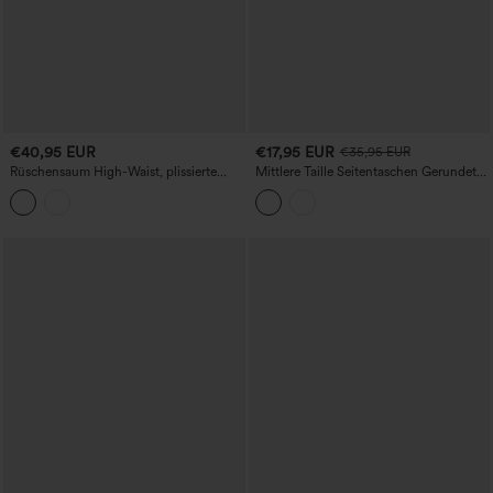
€40,95 EUR
€17,95 EUR
€35,95 EUR
Rüschensaum High-Waist, plissierte
Mittlere Taille Seitentaschen Gerundete
gestreifte Freizeit-Shorts, 4'' mit
Saum Yoga Bermuda Shorts
Taschen