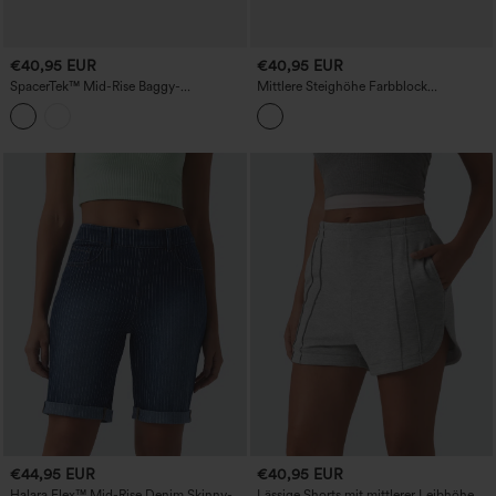
€40,95 EUR
€40,95 EUR
SpacerTek™ Mid-Rise Baggy-
Mittlere Steighöhe Farbblock
Sweatshorts mit Kordelzug und
Reflektierende Taschen Gebogener
abgerundetem Saum – 2‑in‑1 Workout-
Saum 2-in-1 Wandershorts
Shorts mit Taschen
€44,95 EUR
€40,95 EUR
Halara Flex™ Mid-Rise Denim Skinny-
Lässige Shorts mit mittlerer Leibhöhe,