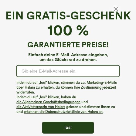
EIN GRATIS-GESCHENK
Breezeful™ High Waist Rüschen Kontrast
100 %
Mesh 2-in-1 Schnelltrocknende Yoga-Shorts
€26,95 EUR
GARANTIERTE PREISE!
Einfach deine E-Mail-Adresse eingeben,
um das Glücksrad zu drehen.
Indem du auf „los!“ klicken, stimmen du zu, Marketing-E-Mails
über Halara zu erhalten. du können Ihre Zustimmung jederzeit
widerrufen.
Indem du auf „los!“ klicken, haben du
die Allgemeinen Geschäftsbedingungen
und
die Aktivitätsregeln von Halara
gelesen und stimmen ihnen zu
und
erkennen die Datenschutzrichtlinie von Halara an
.
los!