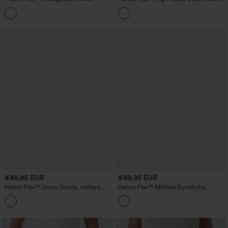
Reißverschluss Gebogene Saum Denim
6'' mit Taschen
Casual Shorts 3''
€49,95 EUR
€49,95 EUR
Halara Flex™ Jeans-Shorts, mittlere
Halara Flex™ Mittlere Bundhöhe
Leibhöhe, umgeschlagener Saum, 5''
Kordelzug Taschen Gewaschene Denim
mit Taschen
Casual Shorts