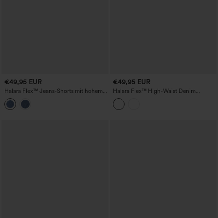
€49,95 EUR
€49,95 EUR
Halara Flex™ Jeans-Shorts mit hohem
Halara Flex™ High-Waist Denim
Bund, aufgerolltem Saum, lässigem
Casual-Shorts 3'' mit Taschen
Baggy-Schnitt und Taschen