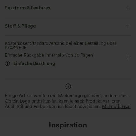
Passform & Features
flacher Bund
Yoga & Pilates
7,5 cm
Stoff & Pflege
mit hohem Bund
Hohe Dehnung
Vier-Wege-Stretch
Kostenloser Standardversand bei einer Bestellung über
€70,46 EUR
Einfache Rückgabe innerhalb von 30 Tagen
Einfache Bezahlung
Einige Artikel werden mit Markenlogo geliefert, andere ohne.
Ob ein Logo enthalten ist, kann je nach Produkt variieren.
Auch Stil und Farben können leicht abweichen.
Mehr erfahren
Inspiration