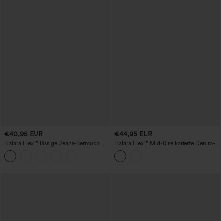
€40,95 EUR
€44,95 EUR
Halara Flex™ lässige Jeans-Bermuda mit
Halara Flex™ Mid-Rise karierte Denim-
hoher Taille und Taschen
Freizeitshorts 4" mit Taschen