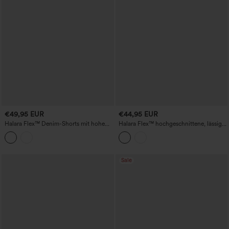
€49,95 EUR
€44,95 EUR
Halara Flex™ Denim-Shorts mit hohem
Halara Flex™ hochgeschnittene, lässige
Bund, gewaschen, lässig, 4'' mit
Shorts aus gewaschenem Denim mit
Taschen
Taschen und umgekrempeltem Saum
Sale