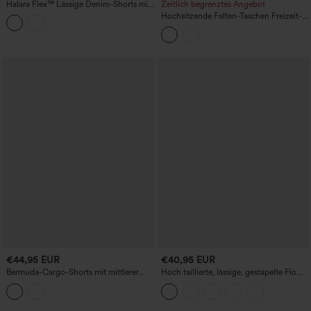
Halara Flex™ Lässige Denim-Shorts mit
Zeitlich begrenztes Angebot
hohem Bund, aufgekrempeltem Saum
Hochsitzende Falten-Taschen Freizeit-
und Taschen
Shorts
€44,95 EUR
€40,95 EUR
Bermuda-Cargo-Shorts mit mittlerer
Hoch taillierte, lässige, gestapelte Flowy
Bundhöhe (7'') – lässig, mit Taschen
Shorts mit elastischem Bund und
Kordelzug 7,6 cm