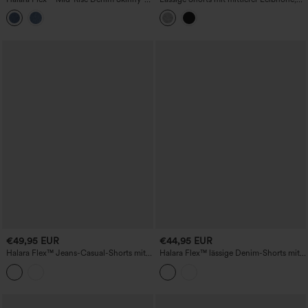
Shorts, gestreift, mit umgeschlagenem
Biesen und abgerundetem Saum, 3'' mit
Saum und Taschen
Taschen
€49,95 EUR
€44,95 EUR
Halara Flex™ Jeans-Casual-Shorts mit
Halara Flex™ lässige Denim-Shorts mit
mittelhohem Bund, 7'' mit Taschen
hohem Bund und Bauchkontrolle, 7'' mit
Taschen