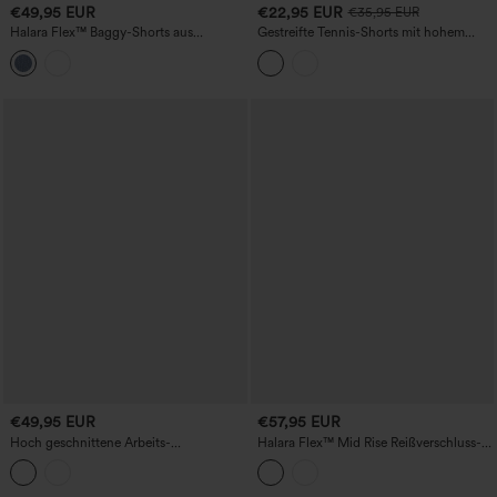
€49,95 EUR
€22,95 EUR
€35,95 EUR
Halara Flex™ Baggy-Shorts aus
Gestreifte Tennis-Shorts mit hohem
gewaschenem Denim mit mittelhohem
Bund und Taschen.
Bund, umgeschlagenem Saum und
Taschen
€49,95 EUR
€57,95 EUR
Hoch geschnittene Arbeits-
Halara Flex™ Mid Rise Reißverschluss-
Bermudashorts mit Taschen
Taschen Jeans Casual Shorts 3''