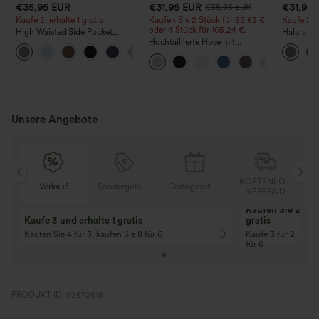
€35,95 EUR
€31,95 EUR
€31,95
€35,95 EUR
Kaufe 2, erhalte 1 gratis
Kaufen Sie 2 Stück für 52,62 €
Kaufe 2, e
oder 4 Stück für 105,24 €.
High Waisted Side Pocket
Halara F
Straight Leg Work Pants
Hochtaillierte Hose mit
Stoffhos
+23
Kordelzug und Taschen, weitem
Seitentas
Bein, lässig und locker in
Leinenoptik
Unsere Angebote
OSER
KOSTENLOSER
Verkauf
Sondergutschein
Gratisgeschenke
D
VERSAND
Kaufen Sie 2 und 
Kaufe 3 und erhalte 1 gratis
gratis
Kaufen Sie 4 für 3, kaufen Sie 8 für 6
Kaufe 3 für 2, Kauf
für 6
PRODUKT ID: 02672618