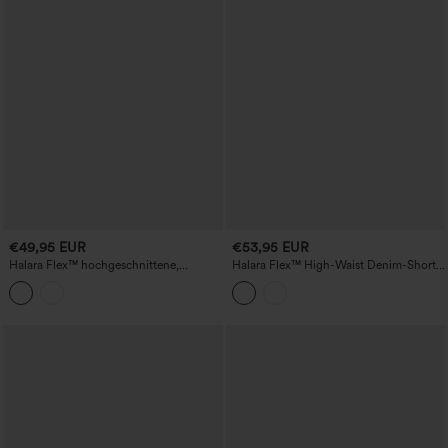
€49,95 EUR
€53,95 EUR
Halara Flex™ hochgeschnittene,
Halara Flex™ High-Waist Denim-Shorts
gestreifte Denim-Shorts mit Taschen
mit aufgekrempeltem Saum, 4'', mit
Taschen