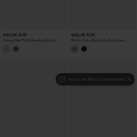
€40,95 EUR
€40,95 EUR
Halara Flex™ Mittlere Bundhöhe
Work-Chino Bermuda-Shorts aus
Taschen Skinny Cool Touch
Baumwolle mit hohem Bund, geradem
Gewaschene Denim Casual Shorts
Bein und Taschen.
Hol dir ein $100-Gutscheinpaket