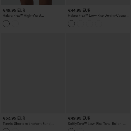
€49,95 EUR
€44,95 EUR
Halara Flex™ High-Waist
Halara Flex™ Low-Rise Denim-Casual-
taillenformende, lässige Denim-Shorts
Shorts 3'' mit Taschen
mit umgeschlagenem Saum und
Taschen
€53,95 EUR
€49,95 EUR
Tennis-Shorts mit hohem Bund,
SoftlyZero™ Low-Rise Tanz-Ballon-
seitlichem Schlitz, Streifenmuster und
Shorts mit Kordelzug und Taschen