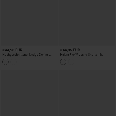
€44,95 EUR
€44,95 EUR
Hochgeschnittene, lässige Denim-
Halara Flex™ Jeans-Shorts mit
Shorts (3'') mit Taschen
mittelhohem Bund, Kordelzug und
Taschen