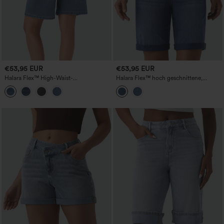
€53,95 EUR
€53,95 EUR
Halara Flex™ High-Waist-
Halara Flex™ hoch geschnittene,
Bermudashorts aus gewaschenem
bauchformende Jeans-Shorts aus
Denim mit Taschen, lässig
gewaschenem Denim mit
umgekrempeltem Saum und Taschen