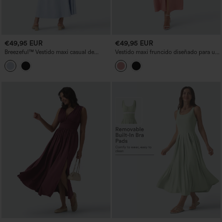
€49,95 EUR
€49,95 EUR
Breezeful™ Vestido maxi casual de
Vestido maxi fruncido diseñado para un
secado rápido con bolsillos
profundo escote en V y mangas cortas,
de material con apariencia de lino y con
bolsillos.