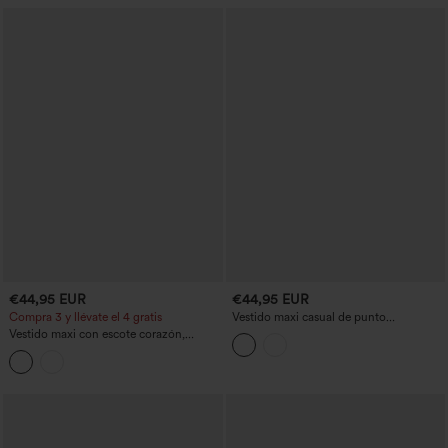
invitadas de boda
€44,95 EUR
€44,95 EUR
Compra 3 y llévate el 4 gratis
Vestido maxi casual de punto
acanalado, de un solo hombro y sin
Vestido maxi con escote corazón,
mangas, a rayas, con bolsillo
manga larga, con bolsillo y falda fluida