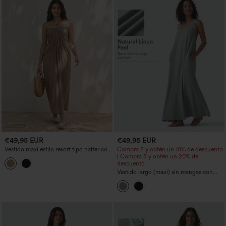
€49,95 EUR
€49,95 EUR
Vestido maxi estilo resort tipo halter con
Compra 2 y obtén un 10% de descuento
lazada en la espalda, sujetador
| Compra 3 y obtén un 20% de
integrado, efecto lino y bolsillos
descuento
Vestido largo (maxi) sin mangas con
escote en U y detalle cruzado en la
espalda, en mezcla de lino, fluido, con
bolsillos