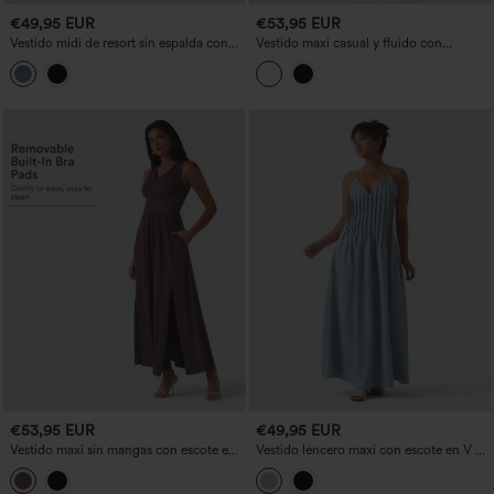
€49,95 EUR
€53,95 EUR
Vestido midi de resort sin espalda con
Vestido maxi casual y fluido con
lazo en la parte trasera, escote en V, sin
hombros descubiertos, control de
mangas, ribete con volantes, de caída
abdomen, fruncidos y sujetador
fluida y con bolsillos
integrado
€53,95 EUR
€49,95 EUR
Vestido maxi sin mangas con escote en
Vestido lencero maxi con escote en V y
V y bolsillos
bolsillos