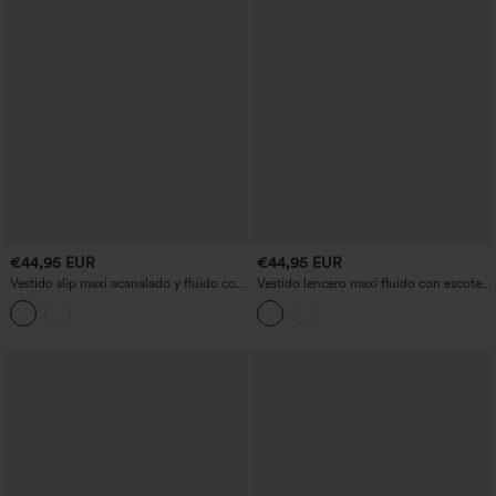
€44,95 EUR
€44,95 EUR
Vestido slip maxi acanalado y fluido con
Vestido lencero maxi fluido con escote
bolsillos
corazón, cierre con cordones y malla a
contraste