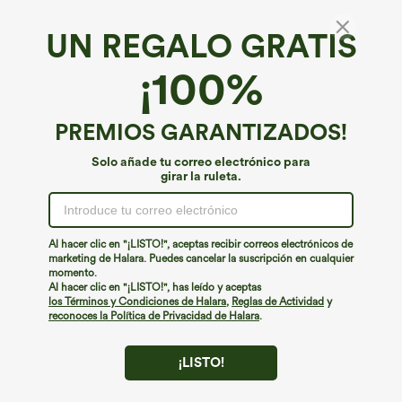
Rebajas
UN REGALO GRATIS
¡100%
PREMIOS GARANTIZADOS!
Solo añade tu correo electrónico para
girar la ruleta.
Al hacer clic en "¡LISTO!", aceptas recibir correos electrónicos de
marketing de Halara. Puedes cancelar la suscripción en cualquier
€22,95 EUR
€53,95 EUR
€44,95 EUR
momento.
SoftlyZero™ Vestido tipo lencero maxi
Vestido lencero midi a rayas con
Al hacer clic en "¡LISTO!", has leído y aceptas
estilo sirena, aireado, tacto fresco —
cordones y bolsillos
los Términos y Condiciones de Halara
,
Reglas de Actividad
y
UPF50+
reconoces la Política de Privacidad de Halara
.
¡LISTO!