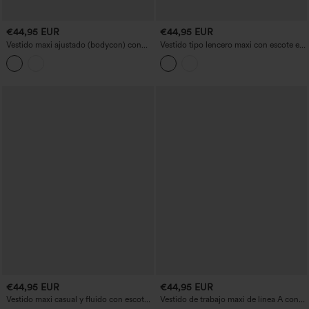
€44,95 EUR
€44,95 EUR
Vestido maxi ajustado (bodycon) con
Vestido tipo lencero maxi con escote en
escote halter anudable en la parte
V, abertura en el bajo y caída fluida,
delantera, fruncido y tejido con efecto
estilo resort
fresco.
€44,95 EUR
€44,95 EUR
Vestido maxi casual y fluido con escote
Vestido de trabajo maxi de línea A con