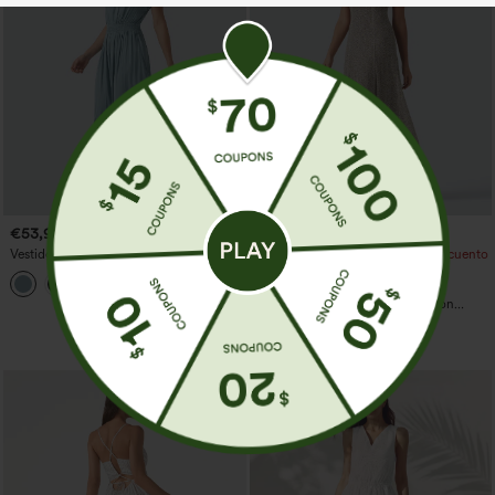
€53,95 EUR
€53,95 EUR
Vestido casual midi con escote en V,
Compra 2 y obtén un 10% de descuento
mangas cortas y corte fluido
| Compra 3 y obtén un 20% de
descuento
Vestido lencero maxi de malla con
lunares, vaporoso, para damas de honor
e invitadas de boda