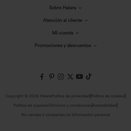
€44,95 EUR
€40,95 EUR
Compra 2 por 61,54 € o 4 por 123,08 €.
Compra 1 y llévate 1 gratis
Vestido maxi jaspeado con bolsillos,
Vestido maxi sin mangas con cuello
sujetador incorporado y cierre halter
redondo y recortes
anudado en la espalda
Rebajas