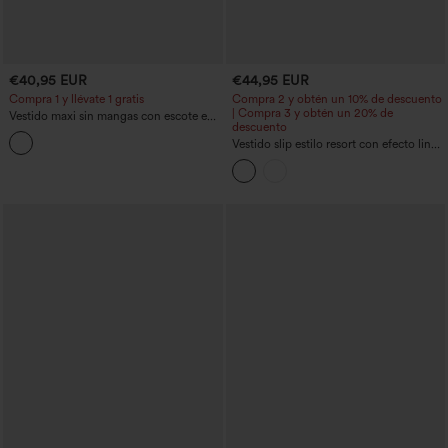
€40,95 EUR
€44,95 EUR
Compra 1 y llévate 1 gratis
Compra 2 y obtén un 10% de descuento
| Compra 3 y obtén un 20% de
Vestido maxi sin mangas con escote en
descuento
V, asimétrico y con volante en el bajo
Vestido slip estilo resort con efecto lino,
tirantes desmontables y rayas fruncidas