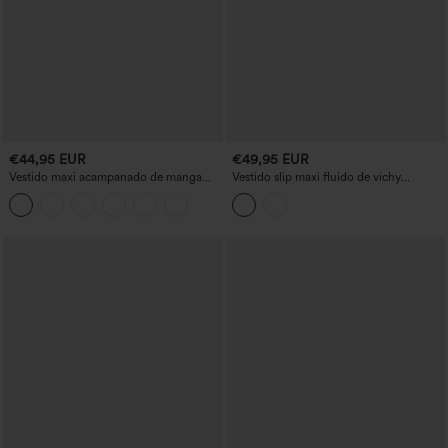
€44,95 EUR
€49,95 EUR
Vestido maxi acampanado de manga
Vestido slip maxi fluido de vichy
larga y cuello redondo con botones
(gingham) con cremallera invisible y
bolsillos, casual