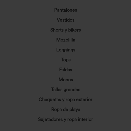
Rebajas
€44,95 EUR
€22,95 EUR
€40,95 EUR
Vestido midi estilo resort con escote en
Vestido maxi fluido con sujetador
V, mangas cortas, detalle cut-out
incorporado y volantes
torcido, cremallera invisible y bolsillos