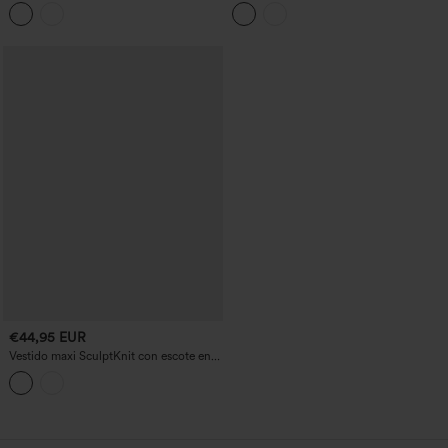
de corazón, sin mangas, lazo cruzado
escote en V, manga corta, cremallera
en la espalda y bolsillos
invisible y fruncidos
€44,95 EUR
€53,95 EUR
Vestido maxi SculptKnit con escote en
Compra 2 y obtén un 10% de descuento
V, sujetador integrado y corte entallado
| Compra 3 y obtén un 20% de
descuento
Vestido maxi casual con escote en U,
mangas cortas y caída fluida