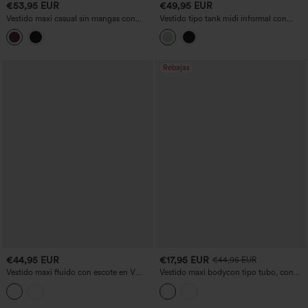
€53,95 EUR
€49,95 EUR
Vestido maxi casual sin mangas con
Vestido tipo tank midi informal con
escote en V y corte fluido
escote en U, sujetador incorporado,
corte fluido y bolsillos
Rebajas
€44,95 EUR
€17,95 EUR
€44,95 EUR
Vestido maxi fluido con escote en V
Vestido maxi bodycon tipo tubo, con
profundo, mangas con volantes,
lazo delantero, corte sirena, en
abertura, sujetador incorporado y
terciopelo y malla
bolsillos para damas de honor e