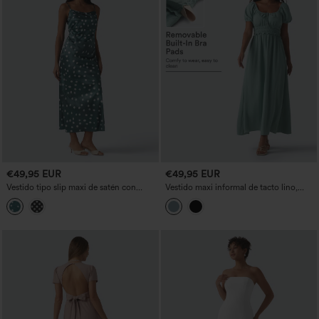
€49,95 EUR
€49,95 EUR
Vestido tipo slip maxi de satén con
Vestido maxi informal de tacto lino,
estampado de lunares, cremallera
escote cuadrado, mangas abullonadas,
invisible, fruncido y lazada en la espalda
fruncido, con sujetador incorporado,
— para damas de honor y invitadas de
fluido y con bolsillos
boda