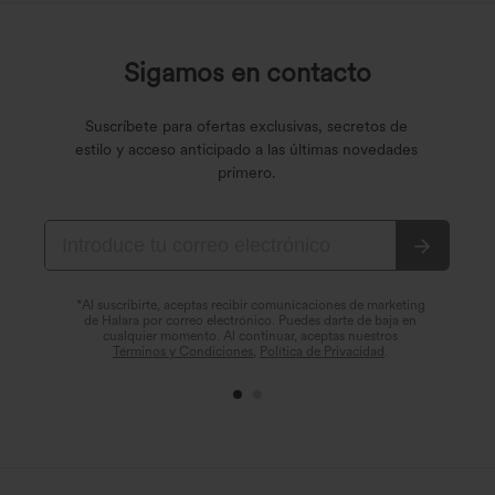
€44,95 EUR
€49,95 EUR
Breezeful™ vestido lencero máximo con
Vestido maxi fluido y casual con
bolsillos, de caída fluida y secado rápido
bolsillos