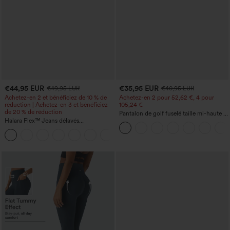
€44,95 EUR
€35,95 EUR
€49,95 EUR
€40,95 EUR
Achetez-en 2 et bénéficiez de 10 % de
Achetez-en 2 pour 52,62 €, 4 pour
réduction | Achetez-en 3 et bénéficiez
105,24 €
de 20 % de réduction
Pantalon de golf fuselé taille mi-haute à
Halara Flex™ Jeans délavés
cordon, ourlet incurvé, séchage rapide,
décontractés, coupe baggy à jambe
avec poches — UPF40+
+5
large, taille basse asymétrique, poches
zippées