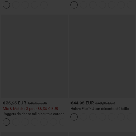
yoga taille haute, gainant pour le ventre
French terry à imprimé denim, taille mi-
et effet rehausseur de fesses
haute, style jean, avec poches
€35,95 EUR
€44,95 EUR
€40,95 EUR
€49,95 EUR
Mix & Match : 3 pour 88,30 € EUR
Halara Flex™ Jean décontracté taille
haute, jambe droite, délavé, avec poches
Joggers de danse taille haute à cordon,
effet froncé, coupe fuselée, à séchage
rapide et toucher frais, avec poches —
UPF40+