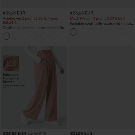
€31,95 EUR
€35,95 EUR
Achetez-en 2 pour 52,62 €, 4 pour
Mix & Match : 3 pour 88,30 € EUR
105,24 €
Pantalon court taille haute effet lin avec
DayStretch pantalon décontracté taille
poche zippée
haute avec poches et coupe droite
+23
€26,95 EUR
€31,95 EUR
€31,95 EUR