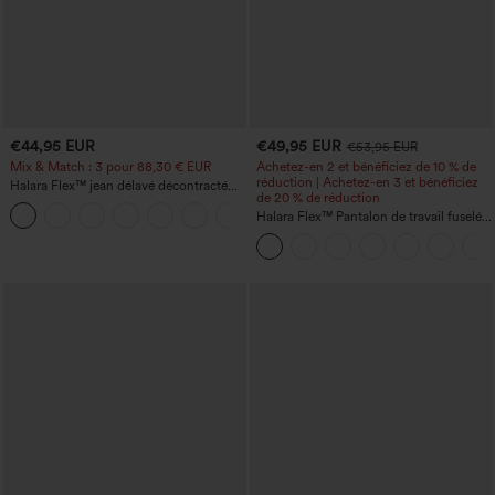
€44,95 EUR
€49,95 EUR
€53,95 EUR
Mix & Match : 3 pour 88,30 € EUR
Achetez-en 2 et bénéficiez de 10 % de
réduction | Achetez-en 3 et bénéficiez
Halara Flex™ jean délavé décontracté
de 20 % de réduction
taille haute à poches, coupe baggy à
+2
jambe large
Halara Flex™ Pantalon de travail fuselé,
uni, taille haute, avec poches