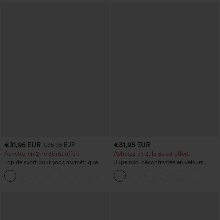
€31,95 EUR
€31,95 EUR
€35,95 EUR
Achetez-en 2, le 3e est offert
Achetez-en 2, le 3e est offert
Top de sport pour yoga asymétrique
Jupe midi décontractée en velours
(une épaule) à manches longues avec
côtelé, taille mi-haute, poches avant
+3
ouverture pour le pouce, ourlet arrondi
latérales à rabat
haut-bas, séchage rapide, soutien-gorge
intégré.