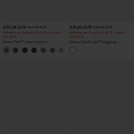
€35,95 EUR
€31,95 EUR
€44,95 EUR
€35,95 EUR
Achetez-en 2 pour 61,54 € ou 4 pour
Achetez-en 2 pour 52,62 €, 4 pour
123,08 €.
105,24 €
Halara Flex™ Jeans bootcut
Halara UltraSculpt™ Leggings
décontractés taille haute, effet délavé,
d'entraînement sculptants taille haute,
+5
avec poches
effet ventre plat, avec poche