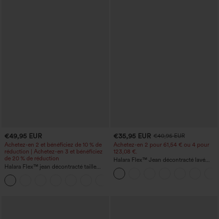
€49,95 EUR
€35,95 EUR
€40,95 EUR
Achetez-en 2 et bénéficiez de 10 % de
Achetez-en 2 pour 61,54 € ou 4 pour
réduction | Achetez-en 3 et bénéficiez
123,08 €.
de 20 % de réduction
Halara Flex™ Jean décontracté lavé
Halara Flex™ jean décontracté taille
taille haute à poche croisée
haute à effet gainant, coupe large, avec
poches