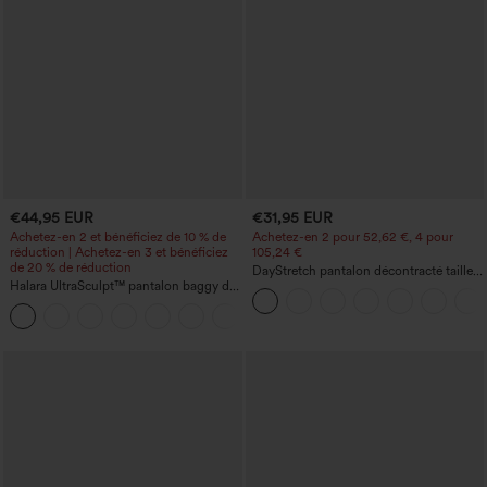
€44,95 EUR
€31,95 EUR
Achetez-en 2 et bénéficiez de 10 % de
Achetez-en 2 pour 52,62 €, 4 pour
réduction | Achetez-en 3 et bénéficiez
105,24 €
de 20 % de réduction
DayStretch pantalon décontracté taille
Halara UltraSculpt™ pantalon baggy de
haute à jambe en forme de tonneau
yoga taille haute à effet gainant pour le
avec poches
ventre, à rayures color block, avec
poches