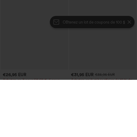
OBtenez un lot de coupons de 100 $
€26,95 EUR
€31,95 EUR
€35,95 EUR
Achetez-en 3 pour 52,62 €, 6 pour
Achetez-en 2 et bénéficiez de 10 % de
105,24 €
réduction | Achetez-en 3 et bénéficiez
de 20 % de réduction
Pantacourt jogger de yoga chiné, taille
haute, à fronces, avec poches.
Jupe midi décontractée 2-en-1, taille
+4
haute à effet gainant, froncée avec
ourlet arrondi, en polaire et PU