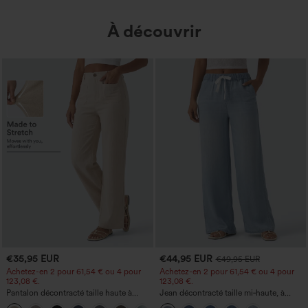
À découvrir
€35,95 EUR
€44,95 EUR
€49,95 EUR
Achetez-en 2 pour 61,54 € ou 4 pour
Achetez-en 2 pour 61,54 € ou 4 pour
123,08 €.
123,08 €.
Pantalon décontracté taille haute à
Jean décontracté taille mi‑haute, à
jambe droite, effet lin, avec poches
cordon de serrage, avec poches