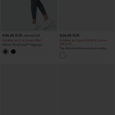
€35,95 EUR
€26,95 EUR
€40,95 EUR
Achetez-en 2, le 3e est offert
Achetez-en 3 pour 52,62 €, 6 pour
105,24 €
Halara UltraSculpt™ leggings
d'entraînement taille haute — fronces
Top décontracté à encolure ronde,
+11
liftantes pour le fessier, maintien gainant
manches chauve-souris et coupe ample
du ventre et poche