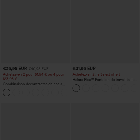
€35,95 EUR
€31,95 EUR
€40,95 EUR
Achetez-en 2 pour 61,54 € ou 4 pour
Achetez-en 2, le 3e est offert
123,08 €.
Halara Flex™ Pantalon de travail taille
Combinaison décontractée chinée à
haute avec poche latérale arrière et
bretelles réglables, fronces et jambes
légère coupe évasée
+10
larges, avec poches — facile comme
tout