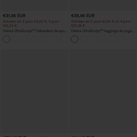
€31,95 EUR
€35,95 EUR
Achetez-en 2 pour 52,62 €, 4 pour
Achetez-en 2 pour 61,54 € ou 4 pour
105,24 €
123,08 €.
Halara UltraSculpt™ Débardeur de sport
Halara UltraSculpt™ leggings de yoga
à col rond et ourlet arrondi
taille haute, gainants avec contrôle du
+11
ventre, coupe bootcut, à poches