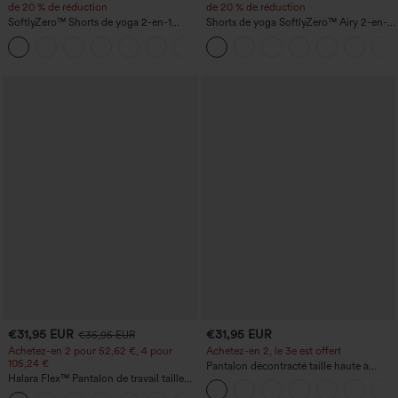
de 20 % de réduction
de 20 % de réduction
SoftlyZero™ Shorts de yoga 2-en-1
Shorts de yoga SoftlyZero™ Airy 2-en-1
InstantCool, super taille haute, aérés, 5''
InstantCool, super taille haute, 7" avec
+20
avec poches — longueur allongée
poches
€31,95 EUR
€31,95 EUR
€35,95 EUR
Achetez-en 2 pour 52,62 €, 4 pour
Achetez-en 2, le 3e est offert
105,24 €
Pantalon décontracté taille haute à
Halara Flex™ Pantalon de travail taille
cordon, coupe large en mélange de lin,
haute sculptant la silhouette, gainant la
avec poches