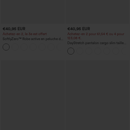
€40,95 EUR
€40,95 EUR
Achetez-en 2, le 3e est offert
Achetez-en 2 pour 61,54 € ou 4 pour
123,08 €.
SoftlyZero™ Robe active en peluche dos
nu — Édition Hyper Facile
DayStretch pantalon cargo slim taille
+29
haute, poches zippées, uni