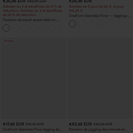
€35,95 EUR
€26,95 EUR
€40,95 EUR
Achetez-en 2 et bénéficiez de 10 % de
Achetez-en 3 pour 52,62 €, 6 pour
réduction | Achetez-en 3 et bénéficiez
105,24 €
de 20 % de réduction
OneForm Seamless Flow — leggings de
Pantalon de travail ample taille mi-
yoga sans coutures, taille mi-haute, effet
haute, coupe « barrel » (jambe en forme
gainant pour le ventre et liftant pour les
+3
de tonneau) avec poches
fesses
Promo
€17,95 EUR
€53,95 EUR
€31,95 EUR
€62,95 EUR
OneForm Seamless Flow legging de
Pantalon de jogging décontracté en