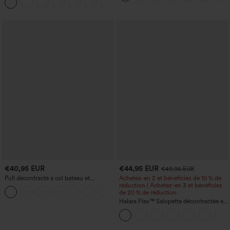
+10
taille, avec poches, jambe large en
micro-gaufre
€40,95 EUR
€44,95 EUR
€49,95 EUR
Pull décontracté à col bateau et
Achetez-en 2 et bénéficiez de 10 % de
manches chauve-souris
réduction | Achetez-en 3 et bénéficiez
+1
de 20 % de réduction
Halara Flex™ Salopette décontractée en
denim lavé à encolure en V avec poche