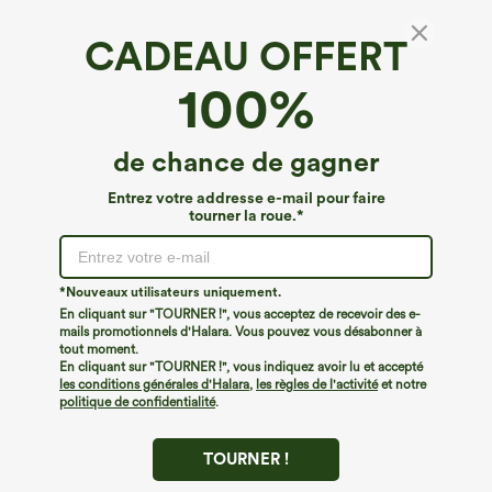
CADEAU OFFERT
Breezeful™*
100%
Breezeful™ Combinaison sans manches à
encolure ronde, avec poches, coupe droite,
séchage rapide, style décontracté
€22,95 EUR
de chance de gagner
€53,95 EUR
Entrez votre addresse e-mail pour faire
tourner la roue.*
*Nouveaux utilisateurs uniquement.
En cliquant sur "TOURNER !", vous acceptez de recevoir des e-
mails promotionnels d'Halara. Vous pouvez vous désabonner à
tout moment.
En cliquant sur "TOURNER !", vous indiquez avoir lu et accepté
les conditions générales d'Halara
,
les règles de l'activité
et notre
politique de confidentialité
.
TOURNER !