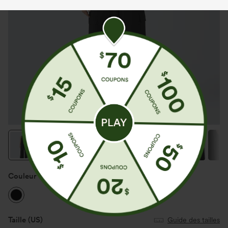
Couleur
Noir
Taille
(US)
Guide des tailles