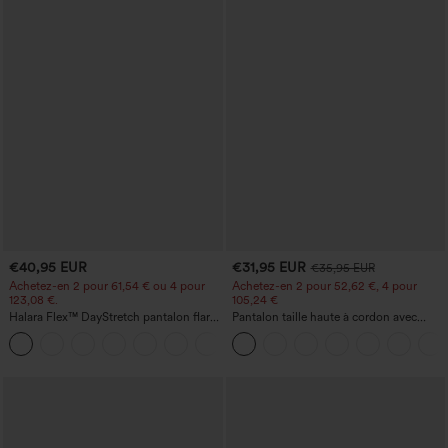
€40,95 EUR
€31,95 EUR
€35,95 EUR
Achetez-en 2 pour 61,54 € ou 4 pour
Achetez-en 2 pour 52,62 €, 4 pour
123,08 €.
105,24 €
Halara Flex™ DayStretch pantalon flare
Pantalon taille haute à cordon avec
de travail, taille mi-haute, poche latérale
poches, jambe large et coupe ample,
+12
zippée
style décontracté, effet lin