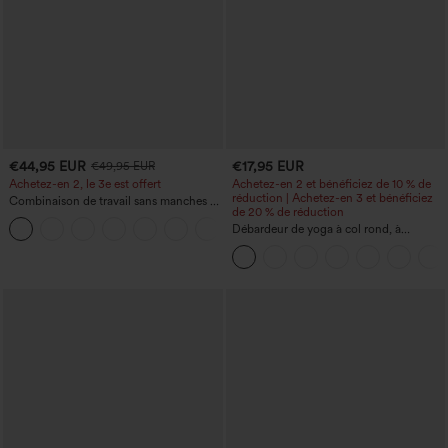
€44,95 EUR
€17,95 EUR
€49,95 EUR
Achetez-en 2, le 3e est offert
Achetez-en 2 et bénéficiez de 10 % de
réduction | Achetez-en 3 et bénéficiez
Combinaison de travail sans manches à
de 20 % de réduction
encolure bateau, côtés noués, toucher
+8
frais, rayée, avec poches — Édition Easy
Débardeur de yoga à col rond, à
Peezy
fronces, effet rafraîchissant - UPF50+