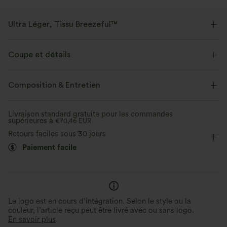
Ultra Léger, Tissu Breezeful™
Faites de chaque mouvement une brise. C'est notre tissu le plus léger qui
sèche rapidement pour un confort supplémentaire.
Coupe et détails
Extensible dans les 4 sens
Tissu respirant
Poches latérales
Dos nageur
Col rond
Composition & Entretien
Décontracté
Longueur sol
Jambe droite
Tissu ultra léger
Séchage rapide
Livraison standard gratuite pour les commandes
supérieures à
Sans manches
€70,46 EUR
Élasticité moyenne
Évacue l’humidité
Retours faciles sous 30 jours
Élasticité quatre directions
Paiement facile
Le logo est en cours d’intégration. Selon le style ou la
couleur, l’article reçu peut être livré avec ou sans logo.
En savoir plus