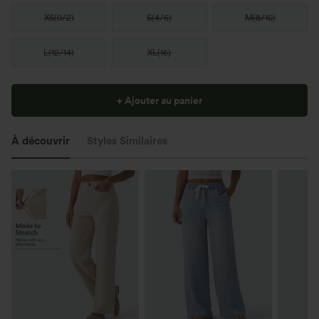
XS
(
0/2
)
S
(
4/6
)
M
(
8/10
)
L
(
12/14
)
XL
(
16
)
+ Ajouter au panier
À découvrir
Styles Similaires