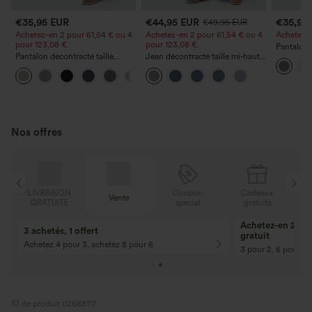
€35,95 EUR
€44,95 EUR
€35,95
€49,95 EUR
Achetez-en 2 pour 61,54 € ou 4
Achetez-en 2 pour 61,54 € ou 4
Achetez-en
pour 123,08 €.
pour 123,08 €.
Pantalon 
Pantalon décontracté taille
Jean décontracté taille mi‑haute,
DayStretch
haute à jambe droite, effet lin,
à cordon de serrage, avec
poches et
+5
avec poches
poches
Nos offres
N
Coupon
Cadeaux
LIVRAISON
Vente
E
spécial
gratuits
GRATUITE
Achetez-en 2, ob
3 achetés, 1 offert
gratuit
Achetez 4 pour 3, achetez 8 pour 6
3 pour 2, 6 pour 4,
ID de produit 02688117