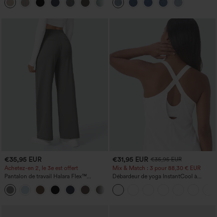
+5
€35,95 EUR
€31,95 EUR
€35,95 EUR
Achetez-en 2, le 3e est offert
Mix & Match : 3 pour 88,30 € EUR
Pantalon de travail Halara Flex™
Débardeur de yoga InstantCool à
DayStretch à taille haute, avec poches et
encolure en U et ourlet arrondi –
+23
coupe droite
UPF50+