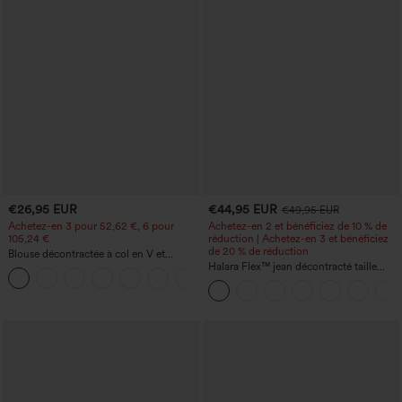
€26,95 EUR
€44,95 EUR
€49,95 EUR
Achetez-en 3 pour 52,62 €, 6 pour
Achetez-en 2 et bénéficiez de 10 % de
105,24 €
réduction | Achetez-en 3 et bénéficiez
de 20 % de réduction
Blouse décontractée à col en V et
manches courtes bouffantes
Halara Flex™ jean décontracté taille
haute, large, avec poches, ourlet
retroussé et effet délavé