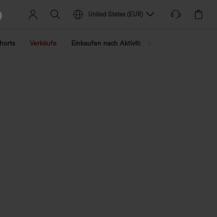
United States
(
EUR
)
horts
Verkäufe
Einkaufen nach Aktivität
Nach Trend shopp