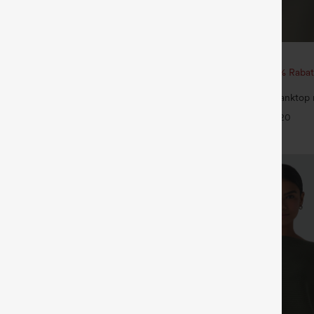
€17,95 EUR
€40,95 EUR
 1 gratis
Beim Kauf von 2 Stück 10 % Rabat
von 3 Stück 20 % Rabatt
ulpt™ Trainingsleggings mit hohem
de Push-up-Po-Form,
Rundhals, gerafftes Yoga-Tanktop 
+16
, Taschen und formende Passform
Touch-Effekt – UPF50+
+20