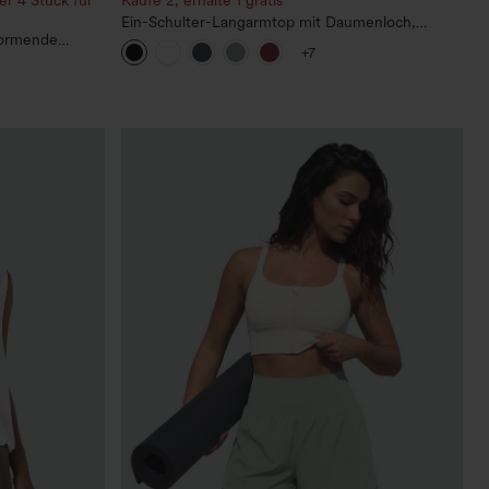
Ein-Schulter-Langarmtop mit Daumenloch,
rformende
geschwungener Saum (High-Low), schnell
+7
r wirken lässt,
trocknend – Yoga-Sporttop mit integriertem BH
ro-