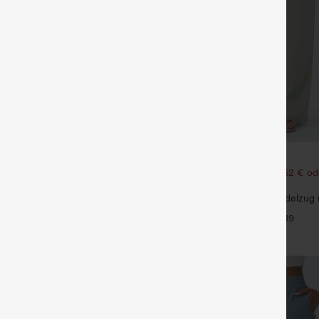
€31,95 EUR
€35,95 EUR
 1 gratis
Kaufen Sie 2 Stück für 52,62 € od
105,24 €.
kenfreies 2-in-1-Flare-
 – Wannabe – Easy Peezy
Hochtaillierte Hose mit Kordelzug
+33
weitem Bein, lässig und locker in 
+19