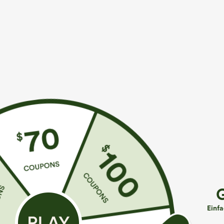
€31,95 EUR
€31,95 EUR
Kaufen Sie 2 Stück für 52,62 € oder 4 Stück für
Kaufe 2, erhalte
105,24 €.
Halara Flex™ 
Stoffhose mit Knopfleiste, hohem Bund,
Bund und Seite
mehreren Taschen und geradem Bein
+27
Einf