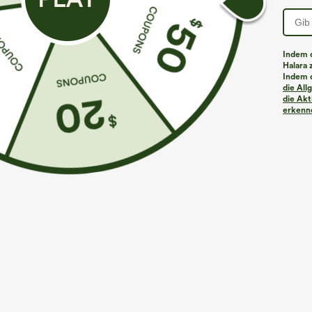
Sale
Indem d
Halara 
Indem d
die Al
die Akt
erkenne
€31,95 EUR
€8,95 EUR
€35,95 EUR
€
Mix & Match: 3 für 88,30 €
Halter mit Rüc