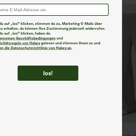
u auf „los!“ klicken, stimmen du zu, Marketing-E-Mails über
zu erhalten. du können Ihre Zustimmung jederzeit widerrufen.
u auf „los!“ klicken, haben du
lgemeinen Geschäftsbedingungen
und
ivitätsregeln von Halara
gelesen und stimmen ihnen zu und
n die Datenschutzrichtlinie von Halara an
.
los!
€31,95 EUR
49,95 EUR
€35,95 EUR
kenbindung, integrierter BH,
Kaufen Sie 2 Stück für 52,62 € od