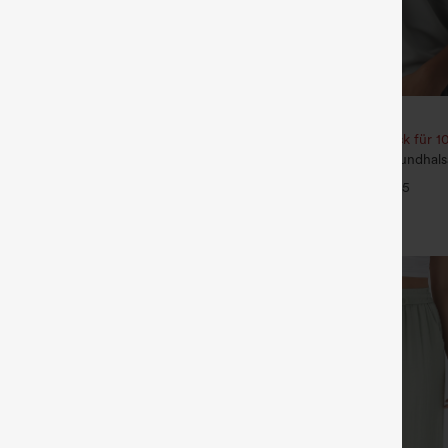
€26,95 EUR
 1 gratis
3 Stück für 52,62 €, 6 Stück für 1
ide Pocket Straight Leg Work
Lockeres Casual-Top mit Rundhals
Fledermausärmeln
+27
+5