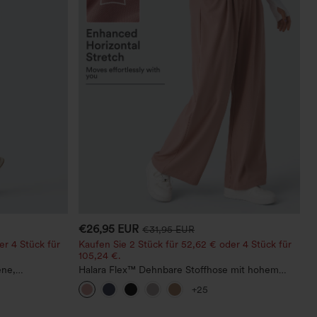
€26,95 EUR
€31,95 EUR
er 4 Stück für
Kaufen Sie 2 Stück für 52,62 € oder 4 Stück für
105,24 €.
ene,
Halara Flex™ Dehnbare Stoffhose mit hohem
chmal
Bund, Waffelmuster, Seitentaschen und weitem
+25
tem Saum und
Bein