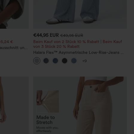
€44,95 EUR
€49,95 EUR
05,24 €
Beim Kauf von 2 Stück 10 % Rabatt | Beim Kauf
von 3 Stück 20 % Rabatt
ausschnitt und
Halara Flex™ Asymmetrische Low-Rise-Jeans mit
Reißverschlusstaschen, Baggy-Stil, weitem Bein,
+9
gewaschen, lässig