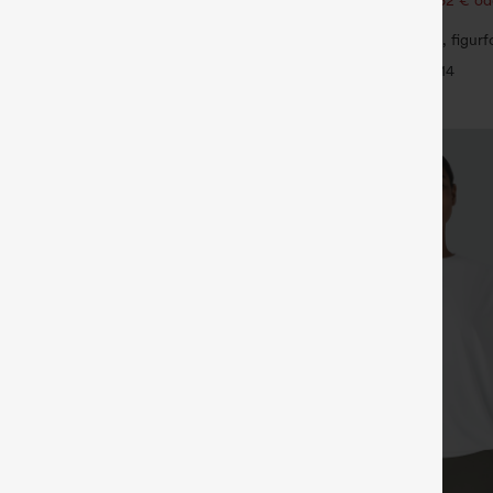
-Karo, Mikromini Resortkleid
105,24 €.
Halara Flex™ hoch taillierte, figu
Arbeitshose, die die Taille schmale
+14
mit Taschen, weitem Bein und Mik
Waffelstruktur