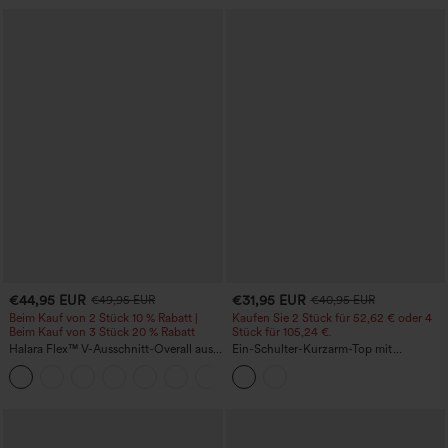
€44,95 EUR
€31,95 EUR
€49,95 EUR
€40,95 EUR
Beim Kauf von 2 Stück 10 % Rabatt |
Kaufen Sie 2 Stück für 52,62 € oder 4
Beim Kauf von 3 Stück 20 % Rabatt
Stück für 105,24 €.
Halara Flex™ V-Ausschnitt-Overall aus
Ein-Schulter-Kurzarm-Top mit
gewaschenem Denim mit Taschen –
abgerundetem High-Low-Saum,
+1
lässig
integriertem BH, gepunktet, lässig