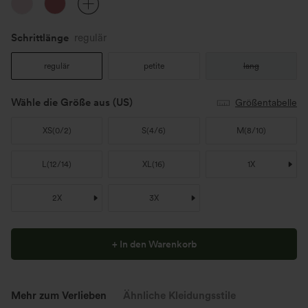
Schrittlänge️
regulär
regulär
petite
lang
Wähle die Größe aus
(US)
Größentabelle
XS
(
0/2
)
S
(
4/6
)
M
(
8/10
)
L
(
12/14
)
XL
(
16
)
1X
2X
3X
+ In den Warenkorb
Mehr zum Verlieben
Ähnliche Kleidungsstile