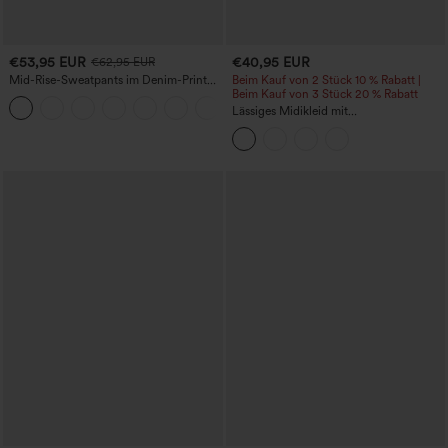
€53,95 EUR
€40,95 EUR
€62,95 EUR
Mid-Rise-Sweatpants im Denim-Print
Beim Kauf von 2 Stück 10 % Rabatt |
aus French Terry, lässig, mit Taschen
Beim Kauf von 3 Stück 20 % Rabatt
Lässiges Midikleid mit
Rundhalsausschnitt, integriertem BH,
ärmellos und Rüschensaum