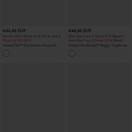
€40,95 EUR
€44,95 EUR
Kaufen Sie 2 Stück für 61,54 € oder 4
Beim Kauf von 2 Stück 10 % Rabatt |
Stück für 123,08 €.
Beim Kauf von 3 Stück 20 % Rabatt
Halara Flex™ DayStretch Hose mit
Halara UltraSculpt™ Baggy-Yogahose
mittlerer Bundhöhe, seitlicher
mit hohem Bund, Bauchkontrolle,
+12
Reißverschlusstasche und
Color-Block-Streifen und Taschen
Work‑Flare‑Schnitt