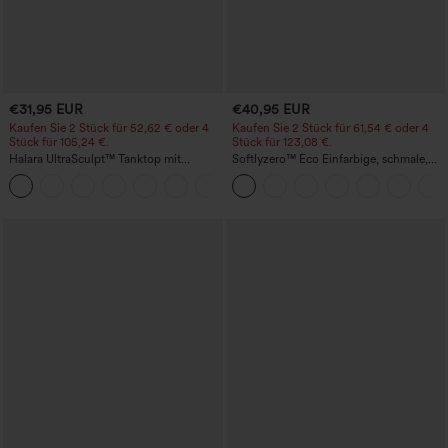
€31,95 EUR
€40,95 EUR
Kaufen Sie 2 Stück für 52,62 € oder 4
Kaufen Sie 2 Stück für 61,54 € oder 4
Stück für 105,24 €.
Stück für 123,08 €.
Halara UltraSculpt™ Tanktop mit
Softlyzero™ Eco Einfarbige, schmale,
Rundhalsausschnitt und
hoch taillierte Wanderhose mit
+11
geschwungenem Saum
mehreren Taschen