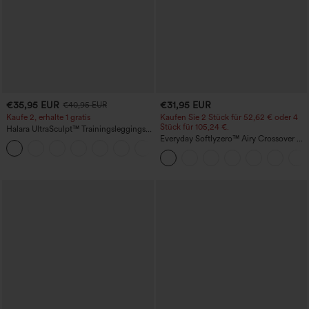
€35,95 EUR
€31,95 EUR
€40,95 EUR
Kaufe 2, erhalte 1 gratis
Kaufen Sie 2 Stück für 52,62 € oder 4
Stück für 105,24 €.
Halara UltraSculpt™ Trainingsleggings
mit hohem Bund – raffende Push-up-
Everyday Softlyzero™ Airy Crossover 2-
+12
Po-Form, Bauchkontrolle, Taschen und
in-1-Mini-Tennisrock mit Seitentaschen-
formende Passform
Lucid-UPF50+