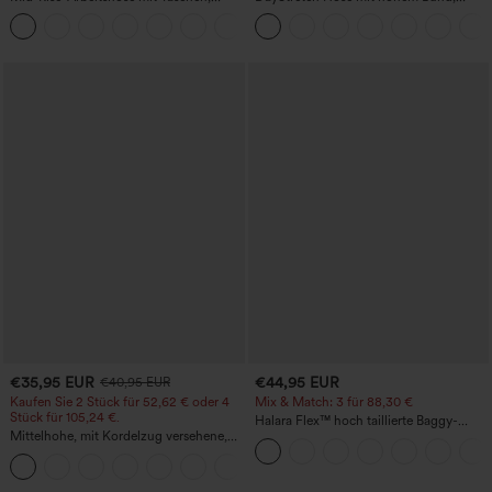
Barrel-Leg und weiter Passform
Barrel-Leg und Taschen
+3
€35,95 EUR
€44,95 EUR
€40,95 EUR
Kaufen Sie 2 Stück für 52,62 € oder 4
Mix & Match: 3 für 88,30 €
Stück für 105,24 €.
Halara Flex™ hoch taillierte Baggy-
Mittelhohe, mit Kordelzug versehene,
Jeans mit Taschen, weitem Bein,
schnelltrocknende Golfhose mit schmal
stonewashed, lässig
+2
zulaufendem Schnitt, abgerundetem
Saum und Taschen – UPF 40+