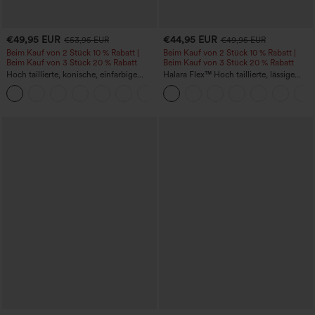
€49,95 EUR
€44,95 EUR
€53,95 EUR
€49,95 EUR
Beim Kauf von 2 Stück 10 % Rabatt |
Beim Kauf von 2 Stück 10 % Rabatt |
Beim Kauf von 3 Stück 20 % Rabatt
Beim Kauf von 3 Stück 20 % Rabatt
Hoch taillierte, konische, einfarbige
Halara Flex™ Hoch taillierte, lässige
Anzughose mit Seitentaschen
Jeans mit Taschen, umgekrempeltem
+8
Saum, weitem Bein und verwaschenem
Finish