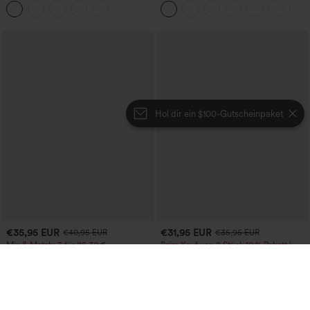
Taille, bauchformend und mit
Hebeeffekt für den Po
Hol dir ein $100-Gutscheinpaket
€35,95 EUR
€31,95 EUR
€40,95 EUR
€35,95 EUR
Mix & Match: 3 für 88,30 €
Beim Kauf von 2 Stück 10 % Rabatt |
Beim Kauf von 3 Stück 20 % Rabatt
Jogger mit hohem Bund, Kordelzug
und Raffung, schmal zulaufend,
High-Waist, bauchformender, geraffter
schnelltrocknend mit kühlendem Griff,
Midirock mit geschwungenem Saum, 2-
mit Taschen - UPF40+
in-1 Fleece/PU, lässig