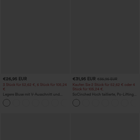
€26,95 EUR
€31,95 EUR
€35,95 EUR
3 Stück für 52,62 €, 6 Stück für 105,24
Kaufen Sie 2 Stück für 52,62 € oder 4
€
Stück für 105,24 €.
Legere Bluse mit V-Ausschnitt und
SoCinched Hoch taillierte, Po-Lifting
kurzen Puffärmeln
7/8-Trainingsleggings mit
Bauchkontrolle und Seitentaschen