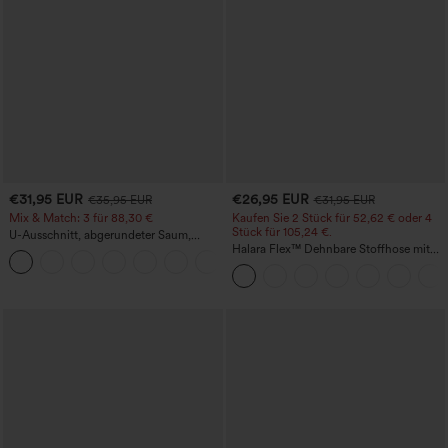
€31,95 EUR
€26,95 EUR
€35,95 EUR
€31,95 EUR
Mix & Match: 3 für 88,30 €
Kaufen Sie 2 Stück für 52,62 € oder 4
Stück für 105,24 €.
U-Ausschnitt, abgerundeter Saum,
InstantCool Yoga-Trägertop – UPF50+
Halara Flex™ Dehnbare Stoffhose mit
hohem Bund, Waffelmuster,
Seitentaschen und weitem Bein