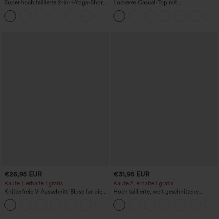
Super hoch taillierte 2-in-1-Yoga-Shorts
Lockeres Casual-Top mit
mit Gesäßtasche und Seitentasche-
Rundhalsausschnitt und
+20
längere Länge
Fledermausärmeln
€26,95 EUR
€31,95 EUR
Kaufe 1, erhalte 1 gratis
Kaufe 2, erhalte 1 gratis
Knitterfreie V-Ausschnitt-Bluse für die
Hoch taillierte, weit geschnittene
Arbeit, kurzärmelig und oversized
Freizeithose aus Leinenmischung mit
+1
Kordelzug und Taschen