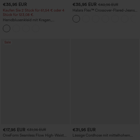
€35,95 EUR
€35,95 EUR
€40,95 EUR
Kaufen Sie 2 Stück für 61,54 € oder 4
Halara Flex™ Crossover-Flared-Jeans
Stück für 123,08 €.
aus elastischem Strick-Denim mit
hohem Bund und mehreren Taschen
Hemdblusenkleid mit Kragen,
Kappenärmeln, Taillengürtel,
geschwungenem Schlitzsaum, Midi-
Länge und Taschen
Sale
€17,95 EUR
€31,95 EUR
€31,95 EUR
OneForm Seamless Flow High-Waist
Lässige Cordhose mit mittelhohem
Yogaleggings – nahtlos, mit hoher
Bund, Reißverschluss und Seitentaschen