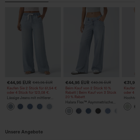
€44,95 EUR
€44,95 EUR
€31,95
€49,95 EUR
€49,95 EUR
Kaufen Sie 2 Stück für 61,54 €
Beim Kauf von 2 Stück 10 %
Kaufen Si
oder 4 Stück für 123,08 €.
Rabatt | Beim Kauf von 3 Stück
oder 4 St
20 % Rabatt
Lässige Jeans mit mittlerer
Hochtaill
Bundhöhe, Kordelzug und
Halara Flex™ Asymmetrische
Kordelzu
Taschen
Low-Rise-Jeans mit
Bein, läss
Reißverschlusstaschen, Baggy-
Leinenopt
Stil, weitem Bein, gewaschen,
lässig
Unsere Angebote