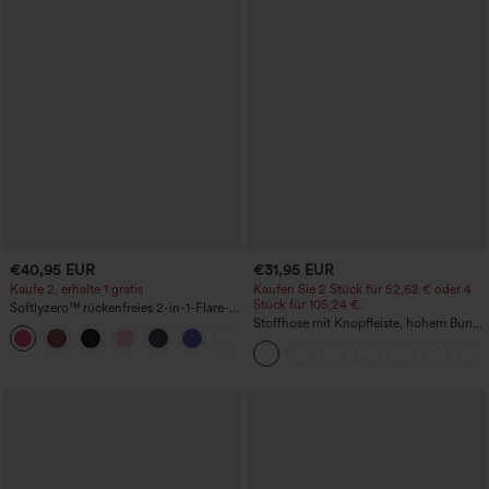
€40,95 EUR
€31,95 EUR
Kaufe 2, erhalte 1 gratis
Kaufen Sie 2 Stück für 52,62 € oder 4
Stück für 105,24 €.
Softlyzero™ rückenfreies 2-in-1-Flare-
Trainingskleid – Wannabe – Easy Peezy
Stoffhose mit Knopfleiste, hohem Bund,
+29
mehreren Taschen und geradem Bein