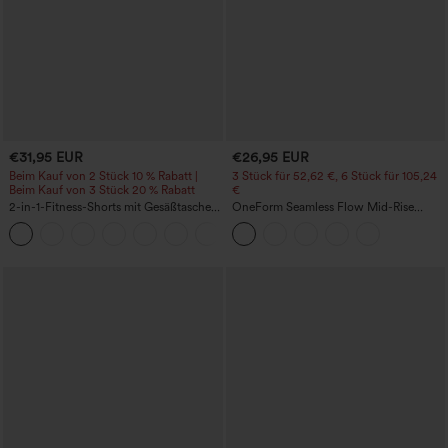
€31,95 EUR
€26,95 EUR
Beim Kauf von 2 Stück 10 % Rabatt |
3 Stück für 52,62 €, 6 Stück für 105,24
Beim Kauf von 3 Stück 20 % Rabatt
€
2-in-1-Fitness-Shorts mit Gesäßtasche
OneForm Seamless Flow Mid-Rise
und seitlicher versteckter Tasche 6,3 cm
Yoga-Leggings - mittelhoher Bund,
+25
bauchformend und mit Po-Lifting-
Effekt