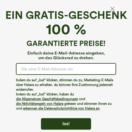
EIN GRATIS-GESCHENK
Breezeful™*
100 %
Breezeful™ ärmelloser Jumpsuit mit
Reißverschluss, Taschen und Kontrastdetails –
schnell trocknend
4.6
(
260
)
GARANTIERTE PREISE!
€49,95 EUR
€53,95 EUR
Einfach deine E-Mail-Adresse eingeben,
um das Glücksrad zu drehen.
Indem du auf „los!“ klicken, stimmen du zu, Marketing-E-Mails
über Halara zu erhalten. du können Ihre Zustimmung jederzeit
widerrufen.
Indem du auf „los!“ klicken, haben du
die Allgemeinen Geschäftsbedingungen
und
die Aktivitätsregeln von Halara
gelesen und stimmen ihnen zu
und
erkennen die Datenschutzrichtlinie von Halara an
.
los!