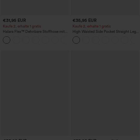
€31,95 EUR
€35,95 EUR
Kaufe 2, erhalte 1 gratis
Kaufe 2, erhalte 1 gratis
Halara Flex™ Dehnbare Stoffhose mit
High Waisted Side Pocket Straight Leg
hohem Bund und Seitentasche hinten
Work Pants
+13