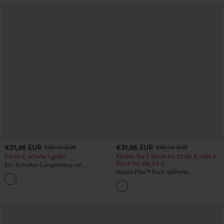
€31,95 EUR
€31,95 EUR
€35,95 EUR
€35,95 EUR
Kaufe 2, erhalte 1 gratis
Kaufen Sie 2 Stück für 52,62 € oder 4
Stück für 105,24 €.
Ein-Schulter-Langarmtop mit
Daumenloch, geschwungener Saum
Halara Flex™ hoch taillierte,
+3
(High-Low), schnell trocknend – Yoga-
figurformende Arbeitshose, die die Taille
Sporttop mit integriertem BH
schmaler wirken lässt, mit Taschen,
weitem Bein und Mikro-Waffelstruktur