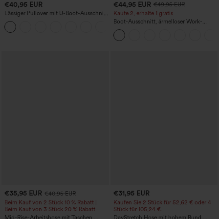
€40,95 EUR
€44,95 EUR
€49,95 EUR
Lässiger Pullover mit U-Boot-Ausschnitt
Kaufe 2, erhalte 1 gratis
und Fledermausärmeln.
Boot-Ausschnitt, ärmelloser Work-
+1
Jumpsuit mit seitlicher Bindung,
kühlender Cool-Touch-Effekt, gestreift
und mit Taschen – Easy Peezy Edition
€35,95 EUR
€31,95 EUR
€40,95 EUR
Beim Kauf von 2 Stück 10 % Rabatt |
Kaufen Sie 2 Stück für 52,62 € oder 4
Beim Kauf von 3 Stück 20 % Rabatt
Stück für 105,24 €.
Mid-Rise-Arbeitshose mit Taschen,
DayStretch Hose mit hohem Bund,