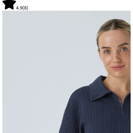
4.9
(
8
)