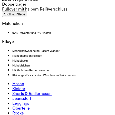
Doppelträger
Pullover mit halbem Reißverschluss
Stoff & Pflege
Materialien
97% Polyester und 3% Elastan
Pflege
Maschinenwäsche bei kaltem Wasser
Nicht chemisch reinigen
Nicht bügeln
Nicht bleichen
Mit ähnlichen Farben waschen
Kleidungsstück vor dem Waschen auf links drehen
Hosen
Hosen
Kleider
Jogginghosen
Kleider
Shorts & Radlerhosen
Arbeitshosen
Sportkleider
Shorts & Radlerhosen
Jeansstoff
Weite Hosen
Midi- & Maxikleider
Radlerhose
Jeansstoff
Leggings
Minikleider
Jeansshorts
Jeans-Leggings
Leggings
Oberteile
2.5" Shorts
Jeans mit weitem Bein
Jeans-Leggings
Oberteile
Röcke