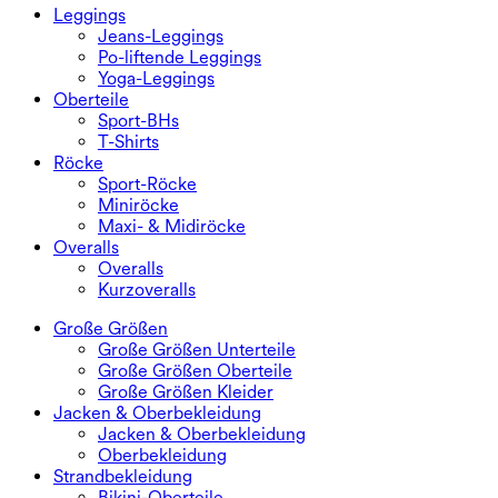
Leggings
Jeans-Leggings
Po-liftende Leggings
Yoga-Leggings
Oberteile
Sport-BHs
T-Shirts
Röcke
Sport-Röcke
Miniröcke
Maxi- & Midiröcke
Overalls
Overalls
Kurzoveralls
Große Größen
Große Größen Unterteile
Große Größen Oberteile
Große Größen Kleider
Jacken & Oberbekleidung
Jacken & Oberbekleidung
Oberbekleidung
Strandbekleidung
Bikini-Oberteile