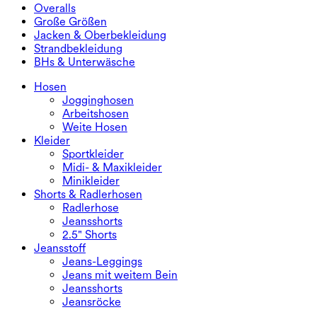
Jeansshorts
Po-liftende Leggings
Sport-BHs
Röcke
Overalls
Jeansröcke
Yoga-Leggings
T-Shirts
Sport-Röcke
Overalls
Große Größen
Miniröcke
Overalls
Große Größen
Jacken & Oberbekleidung
Maxi- & Midiröcke
Kurzoveralls
Große Größen Unterteile
Jacken & Oberbekleidung
Strandbekleidung
Große Größen Oberteile
Jacken & Oberbekleidung
Strandbekleidung
BHs & Unterwäsche
Große Größen Kleider
Oberbekleidung
Bikini-Oberteile
BHs & Unterwäsche
Bikinihosen
BHs
Hosen
Bikini-Sets
Unterwäsche
Jogginghosen
Arbeitshosen
Weite Hosen
Kleider
Sportkleider
Midi- & Maxikleider
Minikleider
Shorts & Radlerhosen
Radlerhose
Jeansshorts
2.5" Shorts
Jeansstoff
Jeans-Leggings
Jeans mit weitem Bein
Jeansshorts
Jeansröcke