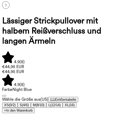
Lässiger Strickpullover mit
halbem Reißverschluss und
langen Ärmeln
4.9
(
8
)
€44,95 EUR
€44,95 EUR
4.9
(
8
)
Farbe
Night Blue
Wähle die Größe aus
(
US
)
Größentabelle
XS
(
0/2
)
S
(
4/6
)
M
(
8/10
)
L
(
12/14
)
XL
(
16
)
+
In den Warenkorb