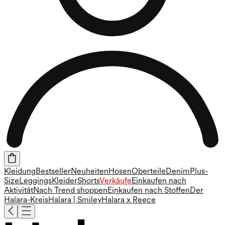
Kleidung
Bestseller
Neuheiten
Hosen
Oberteile
Denim
Plus-
Size
Leggings
Kleider
Shorts
Verkäufe
Einkaufen nach
Aktivität
Nach Trend shoppen
Einkaufen nach Stoffen
Der
Halara-Kreis
Halara | Smiley
Halara x Reece