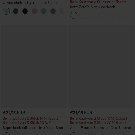
Beim Kauf von 3 Stück 20 % Rabatt
U-Ausschnitt, abgerundeter Saum,
InstantCool Yoga-Trägertop – UPF50+
SoftlyZero™ Airy, superhoch
geschnittene 2-in-1 InstantCool Yoga-
Shorts 7" mit Taschen
€31,95 EUR
€31,95 EUR
Beim Kauf von 2 Stück 10 % Rabatt |
Beim Kauf von 2 Stück 10 % Rabatt |
Beim Kauf von 3 Stück 20 % Rabatt
Beim Kauf von 3 Stück 20 % Rabatt
Super hoch taillierte 2-in-1-Yoga-Shorts
2-in-1-Fitness-Shorts mit Gesäßtasche
mit Gesäßtasche und Seitentasche-
und seitlicher versteckter Tasche 6,3 cm