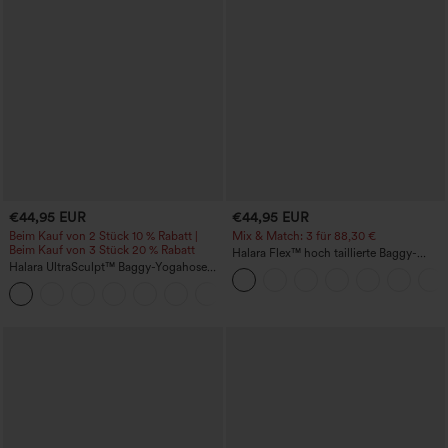
€44,95 EUR
€44,95 EUR
Beim Kauf von 2 Stück 10 % Rabatt |
Mix & Match: 3 für 88,30 €
Beim Kauf von 3 Stück 20 % Rabatt
Halara Flex™ hoch taillierte Baggy-
Halara UltraSculpt™ Baggy-Yogahose
Jeans mit Taschen, weitem Bein,
mit hohem Bund, Bauchkontrolle,
stonewashed, lässig
Color-Block-Streifen und Taschen