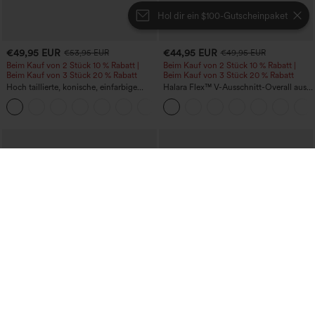
Hol dir ein $100-Gutscheinpaket
€49,95 EUR
€44,95 EUR
€53,95 EUR
€49,95 EUR
Beim Kauf von 2 Stück 10 % Rabatt |
Beim Kauf von 2 Stück 10 % Rabatt |
Beim Kauf von 3 Stück 20 % Rabatt
Beim Kauf von 3 Stück 20 % Rabatt
Hoch taillierte, konische, einfarbige
Halara Flex™ V-Ausschnitt-Overall aus
Anzughose mit Seitentaschen
gewaschenem Denim mit Taschen –
+8
lässig