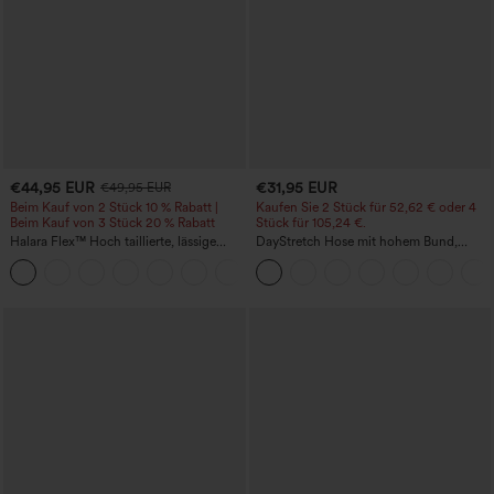
€44,95 EUR
€31,95 EUR
€49,95 EUR
Beim Kauf von 2 Stück 10 % Rabatt |
Kaufen Sie 2 Stück für 52,62 € oder 4
Beim Kauf von 3 Stück 20 % Rabatt
Stück für 105,24 €.
Halara Flex™ Hoch taillierte, lässige
DayStretch Hose mit hohem Bund,
Jeans mit Taschen, umgekrempeltem
Barrel-Leg und Taschen
+1
Saum, weitem Bein und verwaschenem
Finish