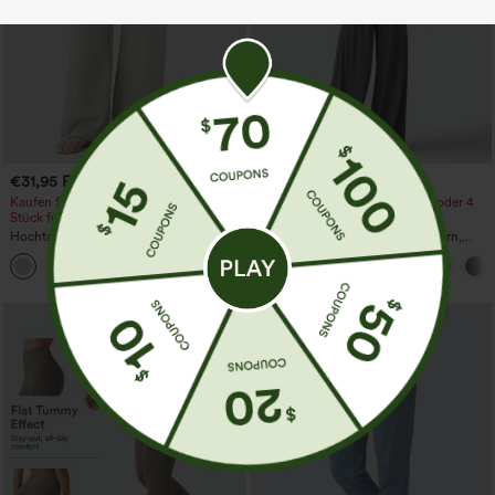
€31,95 EUR
€35,95 EUR
€35,95 EUR
€40,95 EUR
Kaufen Sie 2 Stück für 52,62 € oder 4
Kaufen Sie 2 Stück für 61,54 € oder 4
Stück für 105,24 €.
Stück für 123,08 €.
Hochtaillierte Hose mit Kordelzug und
Jumpsuit mit verstellbaren Trägern,
Taschen, weitem Bein, lässig und locker
gerafftem Detail, weitem Bein und
+15
in Leinenoptik
meliertem Stoff, lässig, mit Taschen -
Easy Peezy