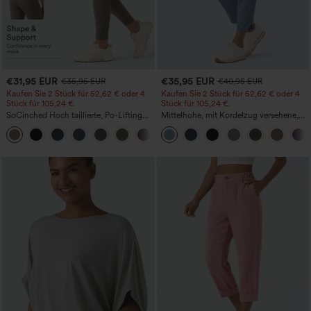
€31,95 EUR
€35,95 EUR
€35,95 EUR
€40,95 EUR
Kaufen Sie 2 Stück für 52,62 € oder 4
Kaufen Sie 2 Stück für 52,62 € oder 4
Stück für 105,24 €.
Stück für 105,24 €.
SoCinched Hoch taillierte, Po-Lifting
Mittelhohe, mit Kordelzug versehene,
7/8-Trainingsleggings mit
schnelltrocknende Golfhose mit schmal
+16
Bauchkontrolle und Seitentaschen
zulaufendem Schnitt, abgerundetem
Saum und Taschen – UPF 40+