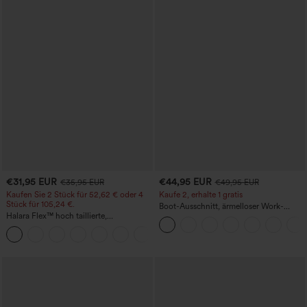
€31,95 EUR
€44,95 EUR
€35,95 EUR
€49,95 EUR
Kaufen Sie 2 Stück für 52,62 € oder 4
Kaufe 2, erhalte 1 gratis
Stück für 105,24 €.
Boot-Ausschnitt, ärmelloser Work-
Halara Flex™ hoch taillierte,
Jumpsuit mit seitlicher Bindung,
figurformende Arbeitshose, die die Taille
kühlender Cool-Touch-Effekt, gestreift
+10
schmaler wirken lässt, mit Taschen,
und mit Taschen – Easy Peezy Edition
weitem Bein und Mikro-Waffelstruktur