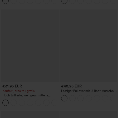
+20
längere Länge
€31,95 EUR
€40,95 EUR
Kaufe 2, erhalte 1 gratis
Lässiger Pullover mit U-Boot-Ausschnitt
und Fledermausärmeln.
Hoch taillierte, weit geschnittene
Freizeithose aus Leinenmischung mit
+5
Kordelzug und Taschen