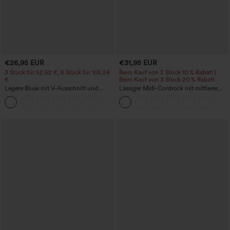
€26,95 EUR
€31,95 EUR
3 Stück für 52,62 €, 6 Stück für 105,24
Beim Kauf von 2 Stück 10 % Rabatt |
€
Beim Kauf von 3 Stück 20 % Rabatt
Legere Bluse mit V-Ausschnitt und
Lässiger Midi-Cordrock mit mittlerer
kurzen Puffärmeln
Bundhöhe und vorderseitiger
Klapptasche