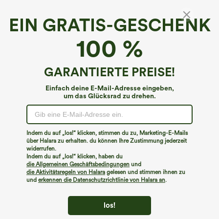
EIN GRATIS-GESCHENK
100 %
GARANTIERTE PREISE!
Einfach deine E-Mail-Adresse eingeben,
um das Glücksrad zu drehen.
€35,95 EUR
€31,95 EUR
€44,95 EUR
Kaufen Sie 2 Stück für 61,54 € oder 4
Kaufen Sie 2 Stück für 52,62 € oder 4
Stück für 123,08 €.
Stück für 105,24 €.
Halara Flex™ Jeans mit hohem Bund
Stoffhose mit Knopfleiste, hohem Bund,
Indem du auf „los!“ klicken, stimmen du zu, Marketing-E-Mails
und Taschen, gewaschener, lässiger
mehreren Taschen und geradem Bein
über Halara zu erhalten. du können Ihre Zustimmung jederzeit
+5
Bootcut
widerrufen.
Indem du auf „los!“ klicken, haben du
die Allgemeinen Geschäftsbedingungen
und
die Aktivitätsregeln von Halara
gelesen und stimmen ihnen zu
und
erkennen die Datenschutzrichtlinie von Halara an
.
los!