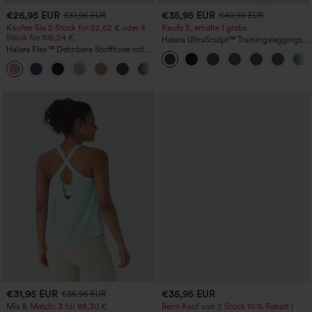
€26,95 EUR
€35,95 EUR
€31,95 EUR
€40,95 EUR
Kaufen Sie 2 Stück für 52,62 € oder 4
Kaufe 2, erhalte 1 gratis
Stück für 105,24 €.
Halara UltraSculpt™ Trainingsleggings
Halara Flex™ Dehnbare Stoffhose mit
mit hohem Bund – raffende Push-up-
hohem Bund, Waffelmuster,
Po-Form, Bauchkontrolle, Taschen und
+21
Seitentaschen und weitem Bein
formende Passform
€31,95 EUR
€35,95 EUR
€35,95 EUR
Mix & Match: 3 für 88,30 €
Beim Kauf von 2 Stück 10 % Rabatt |