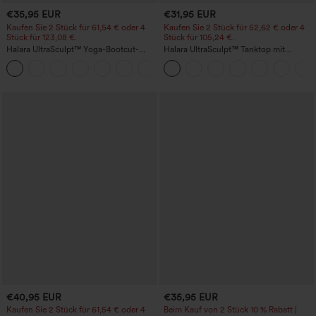
€35,95 EUR
€31,95 EUR
Kaufen Sie 2 Stück für 61,54 € oder 4
Kaufen Sie 2 Stück für 52,62 € oder 4
Stück für 123,08 €.
Stück für 105,24 €.
Halara UltraSculpt™ Yoga-Bootcut-
Halara UltraSculpt™ Tanktop mit
Leggings mit hoher Taille,
Rundhalsausschnitt und
+11
bauchformender Unterstützung und
geschwungenem Saum
Tasche
€40,95 EUR
€35,95 EUR
Kaufen Sie 2 Stück für 61,54 € oder 4
Beim Kauf von 2 Stück 10 % Rabatt |