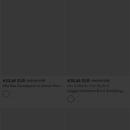
€53,95 EUR
€35,95 EUR
€62,95 EUR
€40,95 EUR
Mid-Rise-Sweatpants im Denim-Print
Mix & Match: 3 für 88,30 €
aus French Terry, lässig, mit Taschen
Jogger mit hohem Bund, Kordelzug
und Raffung, schmal zulaufend,
schnelltrocknend mit kühlendem Griff,
mit Taschen - UPF40+