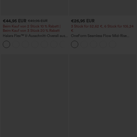
€44,95 EUR
€26,95 EUR
€49,95 EUR
Beim Kauf von 2 Stück 10 % Rabatt |
3 Stück für 52,62 €, 6 Stück für 105,24
Beim Kauf von 3 Stück 20 % Rabatt
€
Halara Flex™ V-Ausschnitt-Overall aus
OneForm Seamless Flow Mid-Rise
gewaschenem Denim mit Taschen –
Yoga-Leggings - mittelhoher Bund,
+1
lässig
bauchformend und mit Po-Lifting-
Effekt