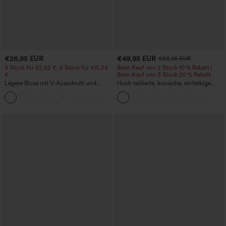
€26,95 EUR
€49,95 EUR
€53,95 EUR
3 Stück für 52,62 €, 6 Stück für 105,24
Beim Kauf von 2 Stück 10 % Rabatt |
€
Beim Kauf von 3 Stück 20 % Rabatt
Legere Bluse mit V-Ausschnitt und
Hoch taillierte, konische, einfarbige
kurzen Puffärmeln
Anzughose mit Seitentaschen