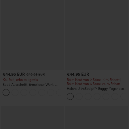
€44,95 EUR
€44,95 EUR
€49,95 EUR
Kaufe 2, erhalte 1 gratis
Beim Kauf von 2 Stück 10 % Rabatt |
Beim Kauf von 3 Stück 20 % Rabatt
Boot-Ausschnitt, ärmelloser Work-
Jumpsuit mit seitlicher Bindung,
Halara UltraSculpt™ Baggy-Yogahose
+8
kühlender Cool-Touch-Effekt, gestreift
mit hohem Bund, Bauchkontrolle,
und mit Taschen – Easy Peezy Edition
Color-Block-Streifen und Taschen