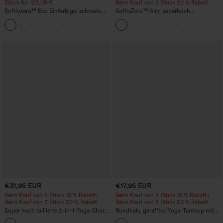
Stück für 123,08 €.
Beim Kauf von 3 Stück 20 % Rabatt
Softlyzero™ Eco Einfarbige, schmale,
SoftlyZero™ Airy, superhoch
hoch taillierte Wanderhose mit
geschnittene 2-in-1 InstantCool Yoga-
+10
mehreren Taschen
Shorts 7" mit Taschen
€31,95 EUR
€17,95 EUR
Beim Kauf von 2 Stück 10 % Rabatt |
Beim Kauf von 2 Stück 10 % Rabatt |
Beim Kauf von 3 Stück 20 % Rabatt
Beim Kauf von 3 Stück 20 % Rabatt
Super hoch taillierte 2-in-1-Yoga-Shorts
Rundhals, gerafftes Yoga-Tanktop mit
mit Gesäßtasche und Seitentasche-
Cool-Touch-Effekt – UPF50+