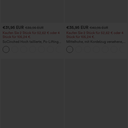
€31,95 EUR
€35,95 EUR
€35,95 EUR
€40,95 EUR
Kaufen Sie 2 Stück für 52,62 € oder 4
Kaufen Sie 2 Stück für 52,62 € oder 4
Stück für 105,24 €.
Stück für 105,24 €.
SoCinched Hoch taillierte, Po-Lifting
Mittelhohe, mit Kordelzug versehene,
7/8-Trainingsleggings mit
schnelltrocknende Golfhose mit schmal
+16
Bauchkontrolle und Seitentaschen
zulaufendem Schnitt, abgerundetem
Saum und Taschen – UPF 40+