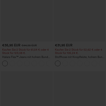
€35,95 EUR
€31,95 EUR
€44,95 EUR
Kaufen Sie 2 Stück für 61,54 € oder 4
Kaufen Sie 2 Stück für 52,62 € oder 4
Stück für 123,08 €.
Stück für 105,24 €.
Halara Flex™ Jeans mit hohem Bund
Stoffhose mit Knopfleiste, hohem Bund,
und Taschen, gewaschener, lässiger
mehreren Taschen und geradem Bein
+5
Bootcut