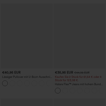
€40,95 EUR
€35,95 EUR
€44,95 EUR
Lässiger Pullover mit U-Boot-Ausschnitt
Kaufen Sie 2 Stück für 61,54 € oder 4
und Fledermausärmeln.
Stück für 123,08 €.
+1
Halara Flex™ Jeans mit hohem Bund
und Taschen, gewaschener, lässiger
Bootcut