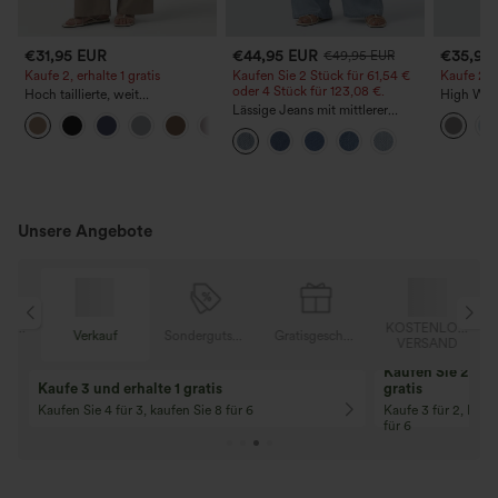
€31,95 EUR
€44,95 EUR
€35,95
€49,95 EUR
Kaufe 2, erhalte 1 gratis
Kaufen Sie 2 Stück für 61,54 €
Kaufe 2, e
oder 4 Stück für 123,08 €.
Hoch taillierte, weit
High Wais
geschnittene Freizeithose aus
Lässige Jeans mit mittlerer
Straight 
+5
Leinenmischung mit Kordelzug
Bundhöhe, Kordelzug und
und Taschen
Taschen
Unsere Angebote
OSER
KOSTENLOSER
Verkauf
Sondergutschein
Gratisgeschenke
D
VERSAND
Kaufen Sie 2 und 
Kaufe 3 und erhalte 1 gratis
gratis
Kaufen Sie 4 für 3, kaufen Sie 8 für 6
Kaufe 3 für 2, Kauf
für 6