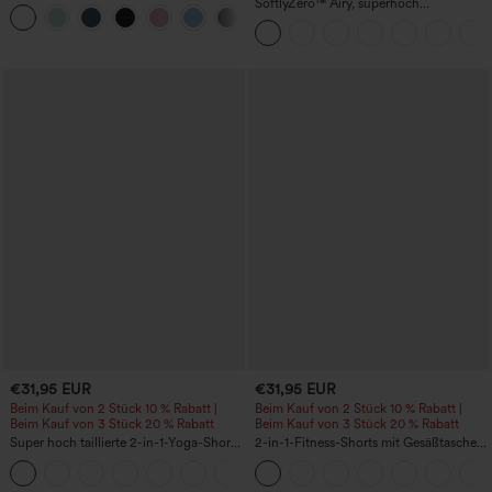
InstantCool Yoga-Trägertop – UPF50+
SoftlyZero™ Airy, superhoch
geschnittene 2-in-1 InstantCool Yoga-
Shorts 7" mit Taschen
€31,95 EUR
€31,95 EUR
Beim Kauf von 2 Stück 10 % Rabatt |
Beim Kauf von 2 Stück 10 % Rabatt |
Beim Kauf von 3 Stück 20 % Rabatt
Beim Kauf von 3 Stück 20 % Rabatt
Super hoch taillierte 2-in-1-Yoga-Shorts
2-in-1-Fitness-Shorts mit Gesäßtasche
mit Gesäßtasche und Seitentasche-
und seitlicher versteckter Tasche 6,3 cm
+20
längere Länge