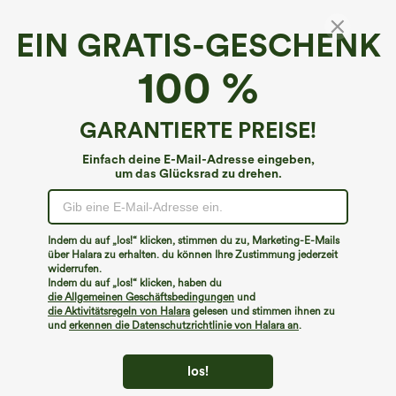
EIN GRATIS-GESCHENK
Halara DayStretch*
100 %
Crossover-Yogahose mit hoher Taille, hintere
Tasche und weitem Bein
€40,95 EUR
GARANTIERTE PREISE!
Einfach deine E-Mail-Adresse eingeben,
um das Glücksrad zu drehen.
Indem du auf „los!“ klicken, stimmen du zu, Marketing-E-Mails
über Halara zu erhalten. du können Ihre Zustimmung jederzeit
widerrufen.
Indem du auf „los!“ klicken, haben du
die Allgemeinen Geschäftsbedingungen
und
die Aktivitätsregeln von Halara
gelesen und stimmen ihnen zu
und
erkennen die Datenschutzrichtlinie von Halara an
.
los!