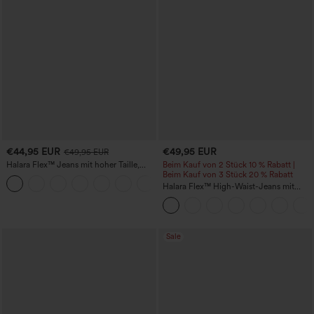
€44,95 EUR
€49,95 EUR
€49,95 EUR
Halara Flex™ Jeans mit hoher Taille,
Beim Kauf von 2 Stück 10 % Rabatt |
Taschen, geradem Bein und Used-Look
Beim Kauf von 3 Stück 20 % Rabatt
+3
Halara Flex™ High-Waist-Jeans mit
Bauchkontrolle, weitem Bein und
Taschen
Sale