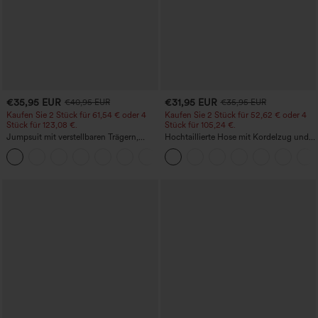
€35,95 EUR
€31,95 EUR
€40,95 EUR
€35,95 EUR
Kaufen Sie 2 Stück für 61,54 € oder 4
Kaufen Sie 2 Stück für 52,62 € oder 4
Stück für 123,08 €.
Stück für 105,24 €.
Jumpsuit mit verstellbaren Trägern,
Hochtaillierte Hose mit Kordelzug und
gerafftem Detail, weitem Bein und
Taschen, weitem Bein, lässig und locker
+10
meliertem Stoff, lässig, mit Taschen -
in Leinenoptik
Easy Peezy