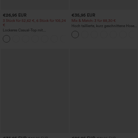
€26,95 EUR
€35,95 EUR
3 Stück für 52,62 €, 6 Stück für 105,24
Mix & Match: 3 für 88,30 €
€
Hoch taillierte, kurz geschnittene Hose
Lockeres Casual-Top mit
mit Reißverschlusstasche in Leinenoptik
Rundhalsausschnitt und
+1
Fledermausärmeln