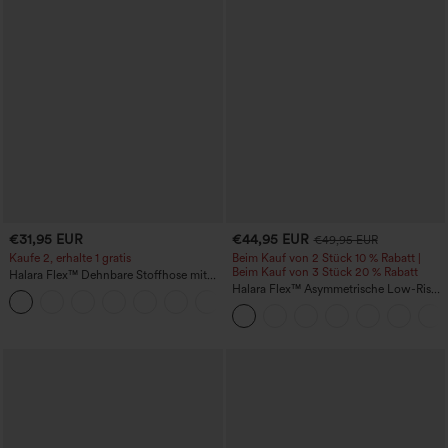
€31,95 EUR
€44,95 EUR
€49,95 EUR
Kaufe 2, erhalte 1 gratis
Beim Kauf von 2 Stück 10 % Rabatt |
Beim Kauf von 3 Stück 20 % Rabatt
Halara Flex™ Dehnbare Stoffhose mit
hohem Bund und Seitentasche hinten
Halara Flex™ Asymmetrische Low-Rise-
+13
Jeans mit Reißverschlusstaschen,
Baggy-Stil, weitem Bein, gewaschen,
lässig