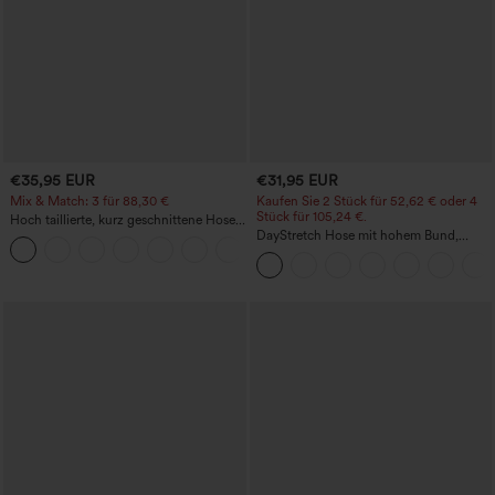
€35,95 EUR
€31,95 EUR
Mix & Match: 3 für 88,30 €
Kaufen Sie 2 Stück für 52,62 € oder 4
Stück für 105,24 €.
Hoch taillierte, kurz geschnittene Hose
mit Reißverschlusstasche in Leinenoptik
DayStretch Hose mit hohem Bund,
+7
Barrel-Leg und Taschen