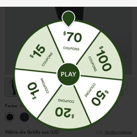
Farbe
Schwarz
Wähle die Größe aus
(US)
Größentabelle