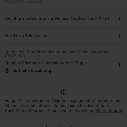
PRODUKT ID: 02629793
Weicher und dehnbarer Halara DayStretch™-Stoff
Wohlfühlkomfort, der weich, dehnbar und atmungsaktiv genug für jede
Aktivität ist.
Passform & Features
Vier-Wege-Stretch
Atmungsaktiv
Crossover-Bund
Tasche im hinteren Bund
Crossover
Kostenloser Standardversand bei einer Bestellung über
€70,46 EUR
überziehen
Yoga & Pilates
bodenlang
weich
Feuchtigkeitsableitend
Einfache Rückgabe innerhalb von 30 Tagen
Einfache Bezahlung
mit hohem Bund
weites Bein
Hohe Dehnung
Verbesserte Selbstglättung
Vier-Wege-Stretch
Skinny / Hauteng
Einige Artikel werden mit Markenlogo geliefert, andere ohne.
Ob ein Logo enthalten ist, kann je nach Produkt variieren.
Auch Stil und Farben können leicht abweichen.
Mehr erfahren