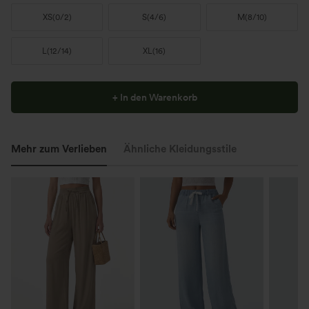
XS
(
0/2
)
S
(
4/6
)
M
(
8/10
)
L
(
12/14
)
XL
(
16
)
+ In den Warenkorb
Mehr zum Verlieben
Ähnliche Kleidungsstile