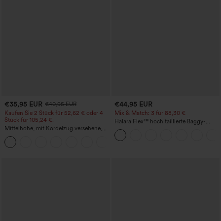
€35,95 EUR
€44,95 EUR
€40,95 EUR
Kaufen Sie 2 Stück für 52,62 € oder 4
Mix & Match: 3 für 88,30 €
Stück für 105,24 €.
Halara Flex™ hoch taillierte Baggy-
Mittelhohe, mit Kordelzug versehene,
Jeans mit Taschen, weitem Bein,
schnelltrocknende Golfhose mit schmal
stonewashed, lässig
+2
zulaufendem Schnitt, abgerundetem
Saum und Taschen – UPF 40+