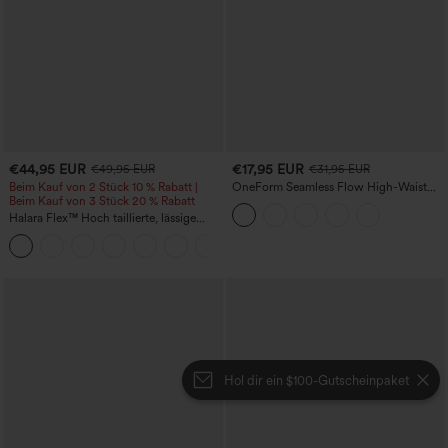
€44,95 EUR
€17,95 EUR
€49,95 EUR
€31,95 EUR
Beim Kauf von 2 Stück 10 % Rabatt |
OneForm Seamless Flow High-Waist
Beim Kauf von 3 Stück 20 % Rabatt
Yogaleggings – nahtlos, mit hoher
Taille, bauchformend und mit
Halara Flex™ Hoch taillierte, lässige
Hebeeffekt für den Po
Jeans mit Taschen, umgekrempeltem
+1
Saum, weitem Bein und verwaschenem
Finish
Hol dir ein $100-Gutscheinpaket