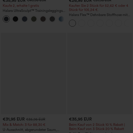
€35,95 EUR
€26,95 EUR
€40,95 EUR
€31,95 EUR
Kaufe 2, erhalte 1 gratis
Kaufen Sie 2 Stück für 52,62 € oder 4
Stück für 105,24 €.
Halara UltraSculpt™ Trainingsleggings
mit hohem Bund – raffende Push-up-
Halara Flex™ Dehnbare Stoffhose mit
+12
Po-Form, Bauchkontrolle, Taschen und
hohem Bund, Waffelmuster,
formende Passform
Seitentaschen und weitem Bein
€31,95 EUR
€35,95 EUR
€35,95 EUR
Mix & Match: 3 für 88,30 €
Beim Kauf von 2 Stück 10 % Rabatt |
Beim Kauf von 3 Stück 20 % Rabatt
U-Ausschnitt, abgerundeter Saum,