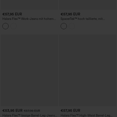
€57,95 EUR
€57,95 EUR
Halara Flex™ Work-Jeans mit hohem
SpacerTek™ hoch taillierte, mit
Bund, geradem Bein und Taschen.
innenliegendem Kordelzug versehene,
kontrastierend gerippte, lässige
Weitbein-Hose mit Schlitz und Taschen
€53,95 EUR
€57,95 EUR
€57,95 EUR
Halara Flex™ lässige Barrel-Leg-Jeans
Halara Flex™ High-Waist Barrel-Leg