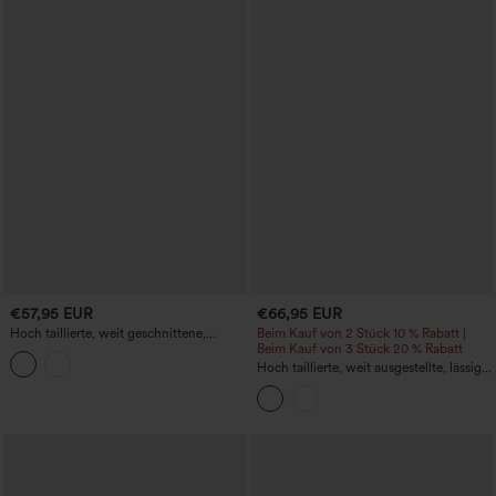
€57,95 EUR
€66,95 EUR
Hoch taillierte, weit geschnittene,
Beim Kauf von 2 Stück 10 % Rabatt |
fleecegefütterte, lässige PU-Lederhose
Beim Kauf von 3 Stück 20 % Rabatt
mit Taschen
Hoch taillierte, weit ausgestellte, lässige
Fleece-Parachute-Hose mit Taschen