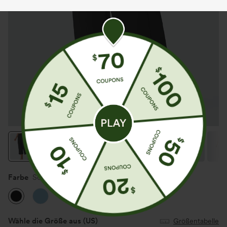
Farbe
Schwarz
Wähle die Größe aus
(US)
Größentabelle