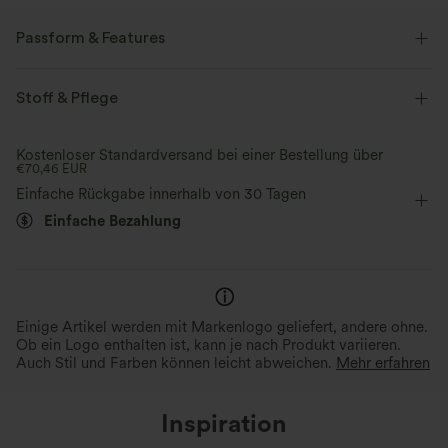
Passform & Features
Crossover-Bund
Tasche im hinteren Bund
Seitentaschen
Stoff & Pflege
Crossover
Schlitz-Design
Yoga & Pilates
Capri
Kostenloser Standardversand bei einer Bestellung über
€70,46 EUR
mit hohem Bund
weites Bein
Mittlere Dehnung
Einfache Rückgabe innerhalb von 30 Tagen
Vier-Wege-Stretch
Normale Passform
Einfache Bezahlung
Einige Artikel werden mit Markenlogo geliefert, andere ohne.
Ob ein Logo enthalten ist, kann je nach Produkt variieren.
Auch Stil und Farben können leicht abweichen.
Mehr erfahren
Inspiration