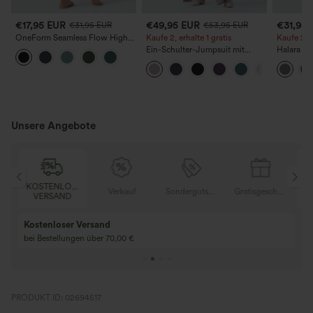
€17,95 EUR
€49,95 EUR
€31,95
€31,95 EUR
€53,95 EUR
OneForm Seamless Flow High-
Kaufe 2, erhalte 1 gratis
Kaufe 2, e
Waist Yogaleggings – nahtlos,
Ein-Schulter-Jumpsuit mit
Halara F
mit hoher Taille, bauchformend
kurzen Ärmeln, Schlitzsaum und
Stoffhos
und mit Hebeeffekt für den Po
Taschen – kinderleicht
Seitentas
Unsere Angebote
KOSTENLOSER
K
Gratisgeschenke
Verkauf
Sondergutschein
Gratisgeschenke
VERSAND
Kostenloser Versand
bei Bestellungen über 70,00 €
PRODUKT ID: 02694517