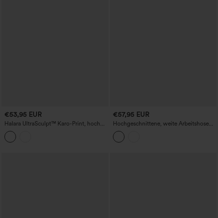
€53,95 EUR
€57,95 EUR
Halara UltraSculpt™ Karo-Print, hoch
Hochgeschnittene, weite Arbeitshose
taillierte, bauchformende Yogahose mit
mit Taschen
geradem Bein und Taschen