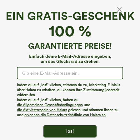
EIN GRATIS-GESCHENK
Crossover Yoga-Caprihose mit hoher Taille,
100 %
Taschen und Cool-Touch - UPF50+
4.7
(
7
)
GARANTIERTE PREISE!
€13,95 EUR
€26,95 EUR
Einfach deine E-Mail-Adresse eingeben,
um das Glücksrad zu drehen.
Indem du auf „los!“ klicken, stimmen du zu, Marketing-E-Mails
über Halara zu erhalten. du können Ihre Zustimmung jederzeit
widerrufen.
Indem du auf „los!“ klicken, haben du
die Allgemeinen Geschäftsbedingungen
und
die Aktivitätsregeln von Halara
gelesen und stimmen ihnen zu
und
erkennen die Datenschutzrichtlinie von Halara an
.
los!