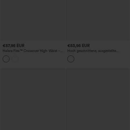
€57,95 EUR
€53,95 EUR
Halara Flex™ Crossover High-Waist –
Hoch geschnittene, ausgestellte
lässige Jeans mit weitem Bein und
Arbeitshosen mit Taschen
Taschen