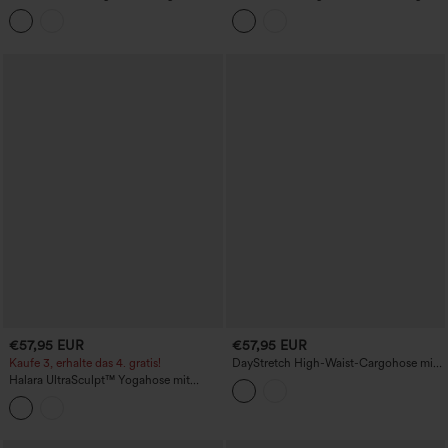
mit hohem Bund und Taschen
Casual-Jeans mit Taschen
€57,95 EUR
€57,95 EUR
Kaufe 3, erhalte das 4. gratis!
DayStretch High-Waist-Cargohose mit
hoher Taille, formendem Push-up-Effekt
Halara UltraSculpt™ Yogahose mit
und Taschen
Leopardenmuster, hoher Taille, weitem
Bein und Taschen