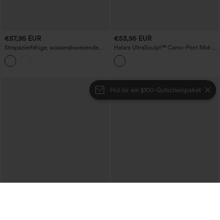
€57,95 EUR
€53,95 EUR
Strapazierfähige, wasserabweisende
Halara UltraSculpt™ Camo-Print Mid-
Wanderhosen mit mittlerer Bundhöhe,
Rise weite Laufhose mit Kordelzug und
geradem Bein und Taschen
Taschen
Hol dir ein $100-Gutscheinpaket
€53,95 EUR
€57,95 EUR