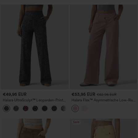
€49,95 EUR
€53,95 EUR
€62,95 EUR
Halara UltraSculpt™ Leoparden-Print
Halara Flex™ Asymmetrische Low-Rise-
Yogahose, hoher Bund, bauchformend,
Jeans mit weitem Bein, farbenfroh,
gerade geschnitten, mit Taschen
lässig, mit Taschen
Sale