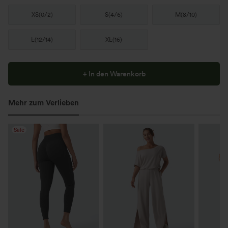
XS
(
0/2
)
S
(
4/6
)
M
(
8/10
)
L
(
12/14
)
XL
(
16
)
+ In den Warenkorb
Mehr zum Verlieben
Sale