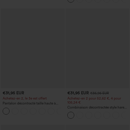
€31,95 EUR
€31,95 EUR
€35,95 EUR
Achetez-en 2, le 3e est offert
Achetez-en 2 pour 52,62 €, 4 pour
105,24 €
Pantalon décontracté taille haute à
cordon, coupe large en mélange de lin,
Combinaison décontractée style harem,
+5
avec poches
encolure en U et poche - Édition Easy
Peezy