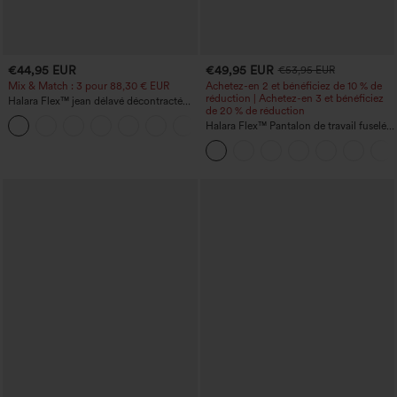
€44,95 EUR
€49,95 EUR
€53,95 EUR
Mix & Match : 3 pour 88,30 € EUR
Achetez-en 2 et bénéficiez de 10 % de
réduction | Achetez-en 3 et bénéficiez
Halara Flex™ jean délavé décontracté
de 20 % de réduction
taille haute à poches, coupe baggy à
+2
jambe large
Halara Flex™ Pantalon de travail fuselé,
uni, taille haute, avec poches