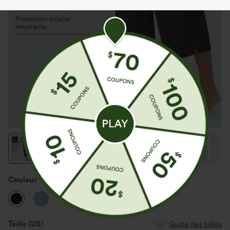
Couleur
Noir
Taille
(US)
Guide des tailles