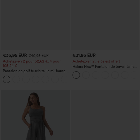
€35,95 EUR
€31,95 EUR
€40,95 EUR
Achetez-en 2 pour 52,62 €, 4 pour
Achetez-en 2, le 3e est offert
105,24 €
Halara Flex™ Pantalon de travail taille
Pantalon de golf fuselé taille mi-haute à
haute avec poche latérale arrière et
cordon, ourlet incurvé, séchage rapide,
légère coupe évasée
+2
avec poches — UPF40+