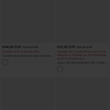
€44,95 EUR
€31,95 EUR
€49,95 EUR
€35,95 EUR
Achetez-en 2, le 3e est offert
Achetez-en 2 et bénéficiez de 10 % de
réduction | Achetez-en 3 et bénéficiez
Combinaison de travail sans manches à
de 20 % de réduction
encolure bateau, côtés noués, toucher
+8
frais, rayée, avec poches — Édition Easy
Jupe midi décontractée 2-en-1, taille
Peezy
haute à effet gainant, froncée avec
ourlet arrondi, en polaire et PU