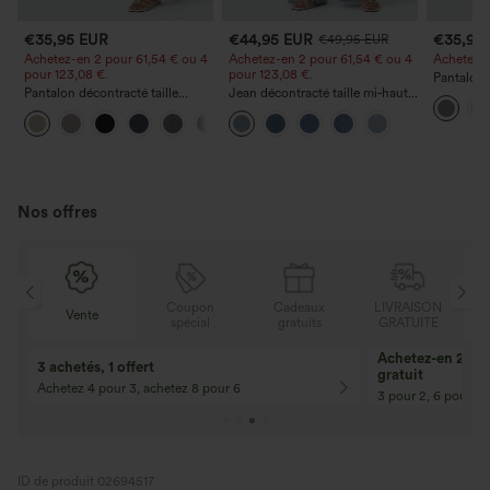
€35,95 EUR
€44,95 EUR
€35,95
€49,95 EUR
Achetez-en 2 pour 61,54 € ou 4
Achetez-en 2 pour 61,54 € ou 4
Achetez-en
pour 123,08 €.
pour 123,08 €.
Pantalon 
Pantalon décontracté taille
Jean décontracté taille mi‑haute,
DayStretch
haute à jambe droite, effet lin,
à cordon de serrage, avec
poches et
+5
avec poches
poches
Nos offres
N
Coupon
Cadeaux
LIVRAISON
Vente
E
spécial
gratuits
GRATUITE
Achetez-en 2, ob
3 achetés, 1 offert
gratuit
Achetez 4 pour 3, achetez 8 pour 6
3 pour 2, 6 pour 4,
ID de produit 02694517