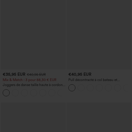
€35,95 EUR
€40,95 EUR
€40,95 EUR
Mix & Match : 3 pour 88,30 € EUR
Pull décontracté à col bateau et
manches chauve-souris
Joggers de danse taille haute à cordon,
effet froncé, coupe fuselée, à séchage
rapide et toucher frais, avec poches —
UPF40+