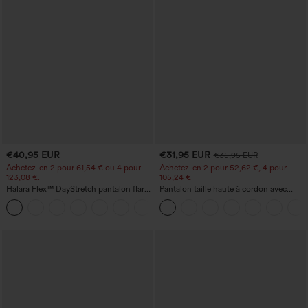
€40,95 EUR
€31,95 EUR
€35,95 EUR
Achetez-en 2 pour 61,54 € ou 4 pour
Achetez-en 2 pour 52,62 €, 4 pour
123,08 €.
105,24 €
Halara Flex™ DayStretch pantalon flare
Pantalon taille haute à cordon avec
de travail, taille mi-haute, poche latérale
poches, jambe large et coupe ample,
+12
zippée
style décontracté, effet lin