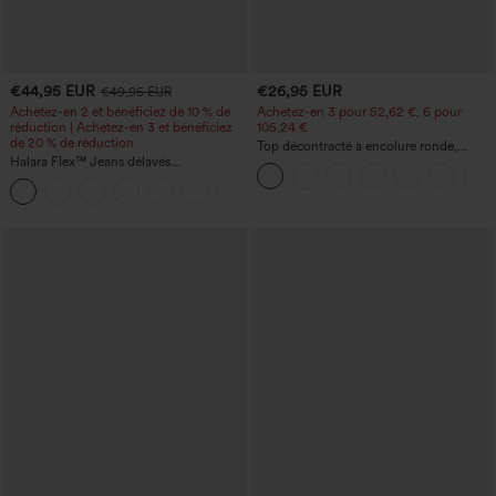
€44,95 EUR
€26,95 EUR
€49,95 EUR
Achetez-en 2 et bénéficiez de 10 % de
Achetez-en 3 pour 52,62 €, 6 pour
réduction | Achetez-en 3 et bénéficiez
105,24 €
de 20 % de réduction
Top décontracté à encolure ronde,
Halara Flex™ Jeans délavés
manches chauve-souris et coupe ample
décontractés, coupe baggy à jambe
+5
large, taille basse asymétrique, poches
zippées