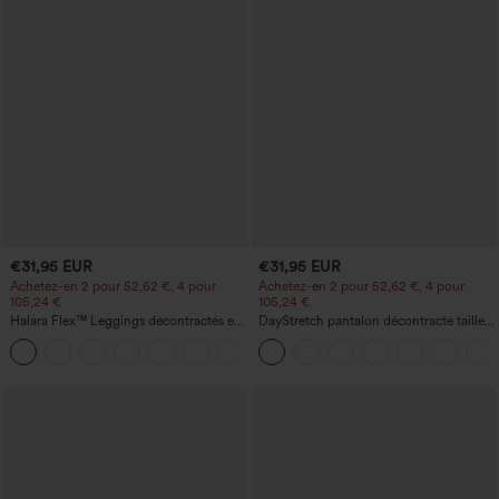
€31,95 EUR
€31,95 EUR
Achetez-en 2 pour 52,62 €, 4 pour
Achetez-en 2 pour 52,62 €, 4 pour
105,24 €
105,24 €
Halara Flex™ Leggings décontractés en
DayStretch pantalon décontracté taille
jean à taille haute avec poches
haute à jambe en forme de tonneau
avec poches