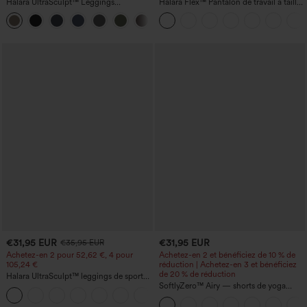
Halara UltraSculpt™ Leggings
Halara Flex™ Pantalon de travail à taille
d'entraînement sculptants taille haute,
haute, jambe large, avec poches, en
+16
effet ventre plat, avec poche
maille gaufrée
€31,95 EUR
€31,95 EUR
€35,95 EUR
Achetez-en 2 pour 52,62 €, 4 pour
Achetez-en 2 et bénéficiez de 10 % de
105,24 €
réduction | Achetez-en 3 et bénéficiez
de 20 % de réduction
Halara UltraSculpt™ leggings de sport
taille haute sculptants — rehaussement
SoftlyZero™ Airy — shorts de yoga
+15
fessier, maintien du ventre, avec poche
super taille haute 2-en-1 InstantCool
avec poches