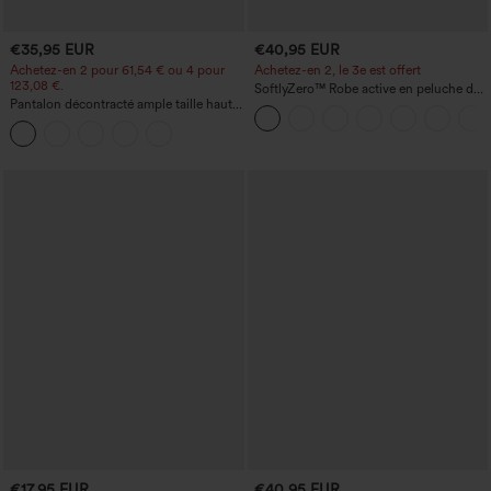
€35,95 EUR
€40,95 EUR
Achetez-en 2 pour 61,54 € ou 4 pour
Achetez-en 2, le 3e est offert
123,08 €.
SoftlyZero™ Robe active en peluche dos
Pantalon décontracté ample taille haute
nu — Édition Hyper Facile
à jambes larges, avec poches
€17,95 EUR
€40,95 EUR