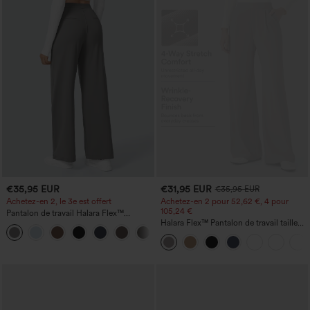
€35,95 EUR
€31,95 EUR
€35,95 EUR
Achetez-en 2, le 3e est offert
Achetez-en 2 pour 52,62 €, 4 pour
105,24 €
Pantalon de travail Halara Flex™
DayStretch à taille haute, avec poches et
Halara Flex™ Pantalon de travail taille
+23
coupe droite
haute sculptant la silhouette, gainant la
taille, avec poches, jambe large en
micro-gaufre