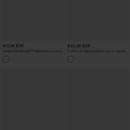
€17,95 EUR
€20,95 EUR
Halara UltraSculpt™ débardeur court de
T-shirt uni décontracté à col V, manches
yoga dos nu torsadé à bretelles doubles
courtes et fronces
+11