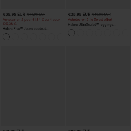
€35,95 EUR
€35,95 EUR
€44,95 EUR
€40,95 EUR
Achetez-en 2 pour 61,54 € ou 4 pour
Achetez-en 2, le 3e est offert
123,08 €.
Halara UltraSculpt™ leggings
Halara Flex™ Jeans bootcut
d'entraînement taille haute — fronces
décontractés taille haute, effet délavé,
liftantes pour le fessier, maintien gainant
+5
avec poches
du ventre et poche