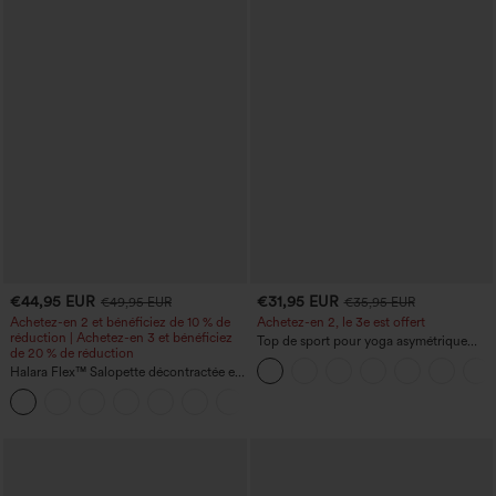
€44,95 EUR
€31,95 EUR
€49,95 EUR
€35,95 EUR
Achetez-en 2 et bénéficiez de 10 % de
Achetez-en 2, le 3e est offert
réduction | Achetez-en 3 et bénéficiez
Top de sport pour yoga asymétrique
de 20 % de réduction
(une épaule) à manches longues avec
Halara Flex™ Salopette décontractée en
ouverture pour le pouce, ourlet arrondi
denim lavé à encolure en V avec poche
haut-bas, séchage rapide, soutien-gorge
+1
intégré.