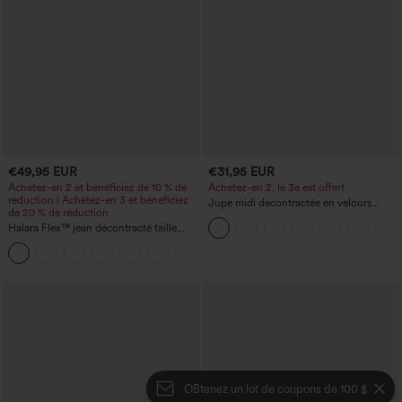
€49,95 EUR
€31,95 EUR
Achetez-en 2 et bénéficiez de 10 % de
Achetez-en 2, le 3e est offert
réduction | Achetez-en 3 et bénéficiez
Jupe midi décontractée en velours
de 20 % de réduction
côtelé, taille mi-haute, poches avant
Halara Flex™ jean décontracté taille
latérales à rabat
haute à effet gainant, coupe large, avec
poches
OBtenez un lot de coupons de 100 $