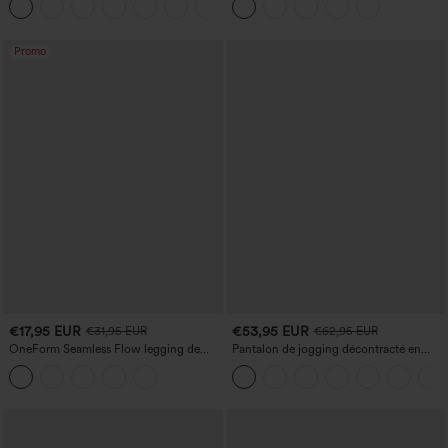
+11
gainant pour le ventre et liftant pour les
fesses
Promo
€17,95 EUR
€53,95 EUR
€31,95 EUR
€62,95 EUR
OneForm Seamless Flow legging de
Pantalon de jogging décontracté en
yoga taille haute, gainant pour le ventre
French terry à imprimé denim, taille mi-
et effet rehausseur de fesses
haute, style jean, avec poches