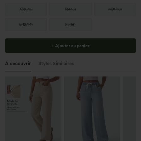
XS
(
0/2
)
S
(
4/6
)
M
(
8/10
)
L
(
12/14
)
XL
(
16
)
+ Ajouter au panier
À découvrir
Styles Similaires