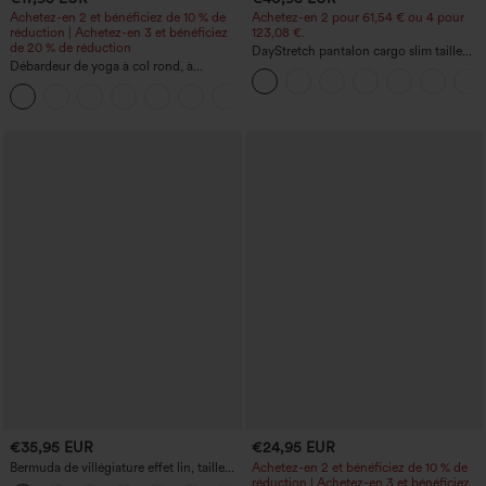
Achetez-en 2 et bénéficiez de 10 % de
Achetez-en 2 pour 61,54 € ou 4 pour
réduction | Achetez-en 3 et bénéficiez
123,08 €.
de 20 % de réduction
DayStretch pantalon cargo slim taille
Débardeur de yoga à col rond, à
haute, poches zippées, uni
fronces, effet rafraîchissant - UPF50+
+16
€35,95 EUR
€24,95 EUR
Bermuda de villégiature effet lin, taille
Achetez-en 2 et bénéficiez de 10 % de
haute, ourlet roulotté, longueur 10'' avec
réduction | Achetez-en 3 et bénéficiez