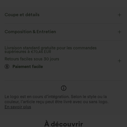
Coupe et détails
Taille croisée
Poche arrière à la ceinture
Poches latérales
Composition & Entretien
Croisé
Fente
Yoga et Pilates
Longueur corsaire
Livraison standard gratuite pour les commandes
supérieures à
Taille haute
€70,46 EUR
Jambe large
Élasticité moyenne
Retours faciles sous 30 jours
Élasticité quatre directions
Coupe classique
Paiement facile
Le logo est en cours d’intégration. Selon le style ou la
couleur, l’article reçu peut être livré avec ou sans logo.
En savoir plus
À découvrir