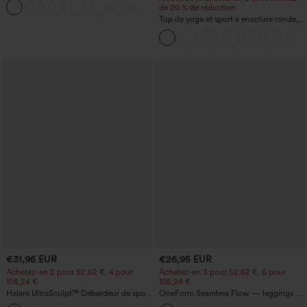
+3
poches
de 20 % de réduction
Top de yoga et sport à encolure ronde,
manches courtes, à fronces, effet
rafraîchissant au toucher - UPF50+
€31,95 EUR
€26,95 EUR
Achetez-en 2 pour 52,62 €, 4 pour
Achetez-en 3 pour 52,62 €, 6 pour
105,24 €
105,24 €
Halara UltraSculpt™ Débardeur de sport
OneForm Seamless Flow — leggings de
à col rond et ourlet arrondi
yoga sans coutures, taille mi-haute, effet