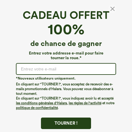
CADEAU OFFERT
Capri de yoga crossover taille haute avec
100%
poches et traitement Cool Touch - UPF50+
4.7
(
7
)
de chance de gagner
€13,95 EUR
€26,95 EUR
Entrez votre addresse e-mail pour faire
tourner la roue.*
*Nouveaux utilisateurs uniquement.
En cliquant sur "TOURNER !", vous acceptez de recevoir des e-
mails promotionnels d'Halara. Vous pouvez vous désabonner à
tout moment.
En cliquant sur "TOURNER !", vous indiquez avoir lu et accepté
les conditions générales d'Halara
,
les règles de l'activité
et notre
politique de confidentialité
.
TOURNER !