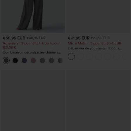
€35,95 EUR
€31,95 EUR
€40,95 EUR
€35,95 EUR
Achetez-en 2 pour 61,54 € ou 4 pour
Mix & Match : 3 pour 88,30 € EUR
123,08 €.
Débardeur de yoga InstantCool à
Combinaison décontractée chinée à
encolure en U et ourlet arrondi –
bretelles réglables, fronces et jambes
UPF50+
+10
larges, avec poches — facile comme
tout