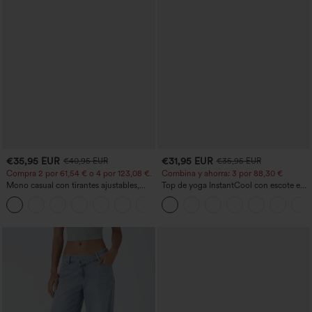
€35,95 EUR
€31,95 EUR
€40,95 EUR
€35,95 EUR
Compra 2 por 61,54 € o 4 por 123,08 €.
Combina y ahorra: 3 por 88,30 €
Mono casual con tirantes ajustables,
Top de yoga InstantCool con escote en
fruncidos, pierna ancha, tejido jaspeado
U y bajo curvado - UPF50+
+10
y bolsillos - Easy Peezy