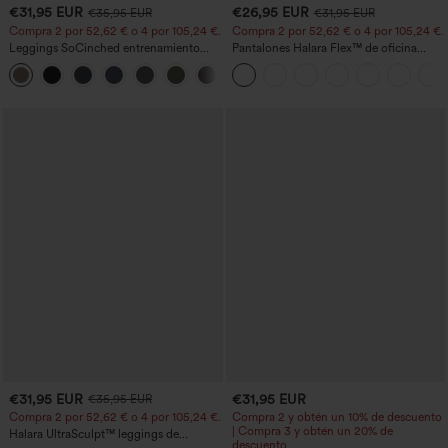
€31,95 EUR
€26,95 EUR
€35,95 EUR
€31,95 EUR
Compra 2 por 52,62 € o 4 por 105,24 €.
Compra 2 por 52,62 € o 4 por 105,24 €.
Leggings SoCinched entrenamiento
Pantalones Halara Flex™ de oficina
moldeador abdomen bolsillo lateral tiro
anchos plisados de tiro alto con bolsillos
+16
alto
en tela tipo gofre
€31,95 EUR
€31,95 EUR
€35,95 EUR
Compra 2 por 52,62 € o 4 por 105,24 €.
Compra 2 y obtén un 10% de descuento
| Compra 3 y obtén un 20% de
Halara UltraSculpt™ leggings de
descuento