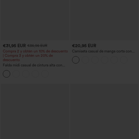
€31,95 EUR
€20,95 EUR
€35,95 EUR
Compra 2 y obtén un 10% de descuento
Camiseta casual de manga corta con
| Compra 3 y obtén un 20% de
escote en V, fruncida y lisa
descuento
Falda midi casual de cintura alta con
control abdominal, fruncida, bajo curvo,
2 en 1 en forro polar y PU