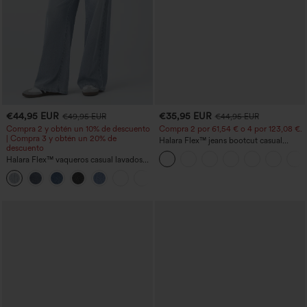
€44,95 EUR
€35,95 EUR
€49,95 EUR
€44,95 EUR
Compra 2 y obtén un 10% de descuento
Compra 2 por 61,54 € o 4 por 123,08 €.
| Compra 3 y obtén un 20% de
Halara Flex™ jeans bootcut casual
descuento
lavados, de talle alto y con bolsillos
Halara Flex™ vaqueros casual lavados
asimétricos de tiro bajo con bolsillos
+5
con cremallera, corte baggy y pierna
ancha