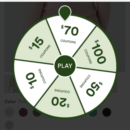
Color
Peach Whip