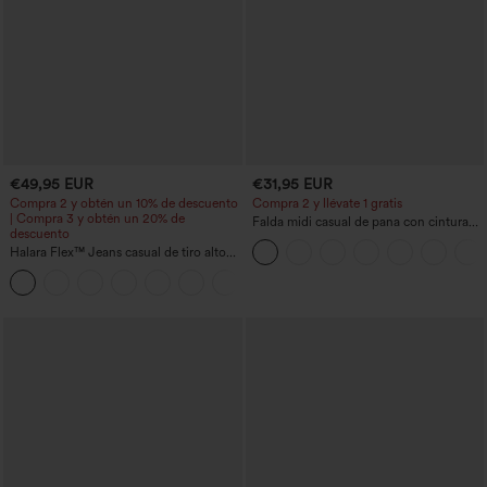
€49,95 EUR
€31,95 EUR
Compra 2 y obtén un 10% de descuento
Compra 2 y llévate 1 gratis
| Compra 3 y obtén un 20% de
Falda midi casual de pana con cintura
descuento
media y bolsillo lateral frontal con
Halara Flex™ Jeans casual de tiro alto
solapa
con control abdominal, pernera ancha y
bolsillos