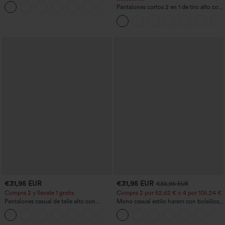
entrenamiento de cintura alta
+15
moldeadores, con efecto levantamiento
Pantalones cortos 2 en 1 de tiro alto con
de glúteos, control de abdomen y
bolsillo interior y trasero
bolsillos.
€31,95 EUR
€31,95 EUR
€35,95 EUR
Compra 2 y llévate 1 gratis
Compra 2 por 52,62 € o 4 por 105,24 €.
Pantalones casual de talle alto con
Mono casual estilo harem con bolsillos y
cordón, pernera ancha, en mezcla de
escote en U - Edición Easy Peezy
+5
lino y con bolsillos