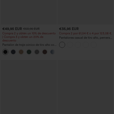
€49,95 EUR
€35,95 EUR
€53,95 EUR
Compra 2 y obtén un 10% de descuento
Compra 2 por 61,54 € o 4 por 123,08 €.
| Compra 3 y obtén un 20% de
Pantalones casual de tiro alto, pernera
descuento
ancha y corte holgado, con bolsillos
Pantalón de traje cónico de tiro alto con
bolsillos
+8