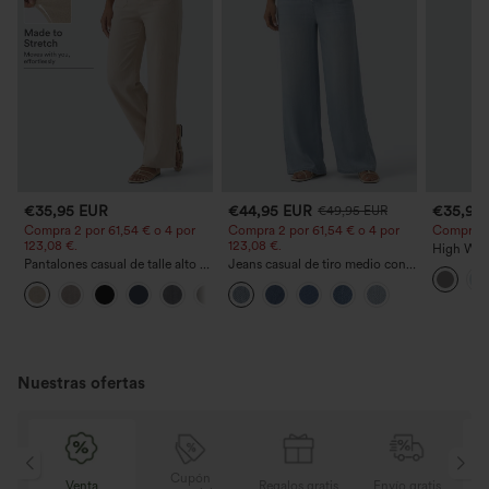
€35,95 EUR
€44,95 EUR
€35,95
€49,95 EUR
Compra 2 por 61,54 € o 4 por
Compra 2 por 61,54 € o 4 por
Compra 2 y
123,08 €.
123,08 €.
High Wais
Pantalones casual de talle alto y
Jeans casual de tiro medio con
Straight 
pierna recta con tacto de lino y
cordón y bolsillos
+5
bolsillos
Nuestras ofertas
Cupón
is
Venta
Regalos gratis
Envío gratis