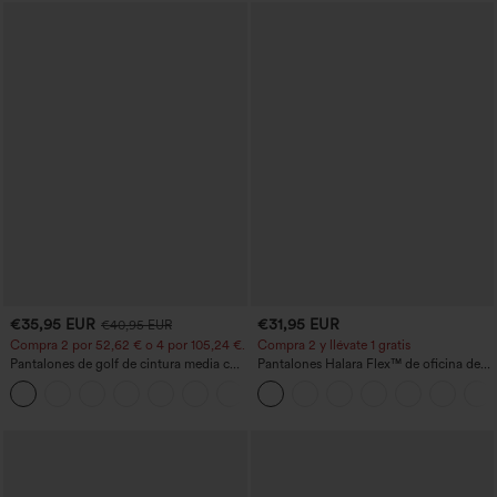
€35,95 EUR
€31,95 EUR
€40,95 EUR
Compra 2 por 52,62 € o 4 por 105,24 €.
Compra 2 y llévate 1 gratis
Pantalones de golf de cintura media con
Pantalones Halara Flex™ de oficina de
cordón, dobladillo curvo, secado rápido,
tiro alto ligeramente acampanados con
+2
de corte cónico y con bolsillos - UPF40+
bolsillos