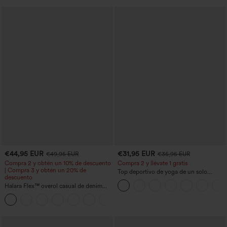
€44,95 EUR
€31,95 EUR
€49,95 EUR
€35,95 EUR
Compra 2 y obtén un 10% de descuento
Compra 2 y llévate 1 gratis
| Compra 3 y obtén un 20% de
Top deportivo de yoga de un solo
descuento
hombro, manga larga con agujero para
Halara Flex™ overol casual de denim
el pulgar, dobladillo curvo estilo high-
lavado con escote en V y bolsillos
low (frente más corto, espalda más
+1
larga), de secado rápido, con sujetador
incorporado