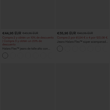
€44,95 EUR
€35,95 EUR
€49,95 EUR
€40,95 EUR
Compra 2 y obtén un 10% de descuento
Compra 2 por 61,54 € o 4 por 123,08 €.
| Compra 3 y obtén un 20% de
Jeans Halara Flex™ súper acampanado
descuento
elástico lavado bolsillo cruzado tiro alto
Halara Flex™ jeans de talle alto con
bolsillos, dobladillo enrollado, pierna
+1
ancha y efecto lavado, estilo casual