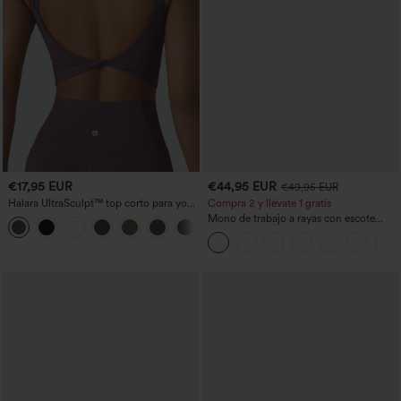
€17,95 EUR
€44,95 EUR
€49,95 EUR
Halara UltraSculpt™ top corto para yoga
Compra 2 y llévate 1 gratis
con tirantes dobles y espalda
Mono de trabajo a rayas con escote
+11
descubierta retorcida
barco, sin mangas, lazo lateral, tacto
Cool Touch y bolsillos - Edición Easy
Peezy