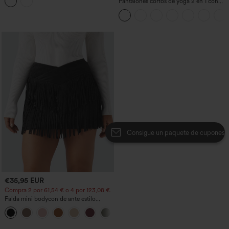
sujetador integrado y estampado de
Pantalones cortos de yoga 2 en 1 con
lunares, estilo casual
bolsillo trasero de talle muy alto y
bolsillo lateral oculto de 5&#39;&#39;
de longitud más larga
Consigue un paquete de cupones de $100
€35,95 EUR
Compra 2 por 61,54 € o 4 por 123,08 €.
Falda mini bodycon de ante estilo
crossover, talle alto, 2 en 1, dobladillo
con flecos, para fiesta