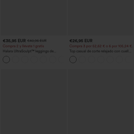
€35,95 EUR
€26,95 EUR
€40,95 EUR
Compra 2 y llévate 1 gratis
Compra 3 por 52,62 € o 6 por 105,24 €.
Halara UltraSculpt™ leggings de
Top casual de corte relajado con cuello
entrenamiento moldeadores de talle alto
redondo y mangas murciélago.
+11
con fruncido trasero que realza los
glúteos, control de abdomen y bolsillos