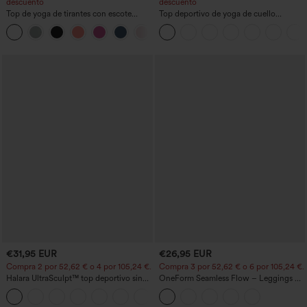
descuento
descuento
Top de yoga de tirantes con escote
Top deportivo de yoga de cuello
redondo, fruncido y tacto fresco -
redondo y manga corta, con fruncidos y
+16
UPF50+
tacto fresco - UPF50+
€31,95 EUR
€26,95 EUR
Compra 2 por 52,62 € o 4 por 105,24 €.
Compra 3 por 52,62 € o 6 por 105,24 €.
Halara UltraSculpt™ top deportivo sin
OneForm Seamless Flow – Leggings de
mangas con escote redondo y bajo
yoga sin costuras, tiro medio, control de
+11
curvo
abdomen y realce de glúteos