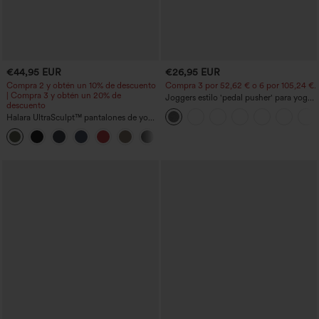
€44,95 EUR
€26,95 EUR
Compra 2 y obtén un 10% de descuento
Compra 3 por 52,62 € o 6 por 105,24 €.
| Compra 3 y obtén un 20% de
Joggers estilo 'pedal pusher' para yoga
descuento
de talle alto, fruncidos y jaspeados, con
Halara UltraSculpt™ pantalones de yoga
bolsillos
holgados de talle alto con control
abdominal, rayas color block y bolsillos