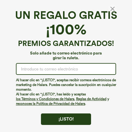
UN REGALO GRATIS
Top deportivo para yoga de corte relajado
¡100%
con abertura en la espalda, agujero para el
pulgar y fruncidos.
4.4
(
64
)
PREMIOS GARANTIZADOS!
€22,95 EUR
Solo añade tu correo electrónico para
girar la ruleta.
Al hacer clic en "¡LISTO!", aceptas recibir correos electrónicos de
marketing de Halara. Puedes cancelar la suscripción en cualquier
momento.
Al hacer clic en "¡LISTO!", has leído y aceptas
los Términos y Condiciones de Halara
,
Reglas de Actividad
y
reconoces la Política de Privacidad de Halara
.
¡LISTO!