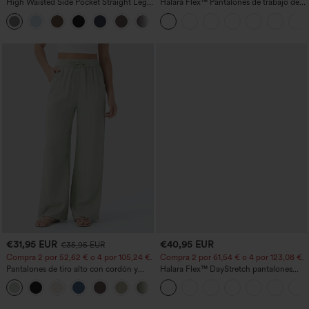
High Waisted Side Pocket Straight Leg
Halara Flex™ Pantalones de trabajo de
Work Pants
talle alto, moldeadores del cuerpo, que
+23
estilizan la cintura, con bolsillos, de
pierna ancha en micro‑waffle
€31,95 EUR
€40,95 EUR
€35,95 EUR
Compra 2 por 52,62 € o 4 por 105,24 €.
Compra 2 por 61,54 € o 4 por 123,08 €.
Pantalones de tiro alto con cordón y
Halara Flex™ DayStretch pantalones
bolsillos, pernera ancha, holgados y de
acampanados de trabajo de tiro medio
+15
estilo casual con tacto de lino.
con bolsillo lateral con cremallera