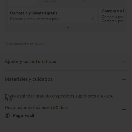
especial
Compra 2 y llévat
Compra 3 y llévate 1 gratis
Compra 3 por 2, Co
Compra 4 por 3, compra 8 por 6
Compra 9 por 6
ID de producto: 02761363
Ajuste y características
Corte recto
Espalda cut-out
Cuello redondo
Materiales y cuidados
Cruzado
Cut-out
Fruncido
Fácil de poner
Envío estándar gratuito en pedidos superiores a
€70,46
EUR
Por la cadera
Manga larga
Elasticidad media
Devoluciones fáciles en 30 días
Elástico en 4 direcciones
Pago Fácil