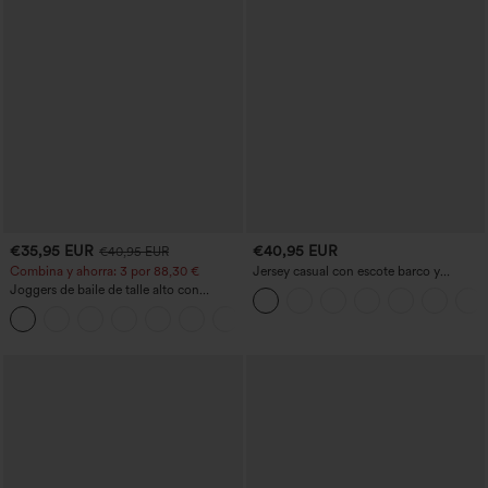
€35,95 EUR
€40,95 EUR
€40,95 EUR
Combina y ahorra: 3 por 88,30 €
Jersey casual con escote barco y
mangas murciélago
Joggers de baile de talle alto con
cordón, fruncidos, corte cónico, secado
rápido, tacto fresco y bolsillos - UPF40+