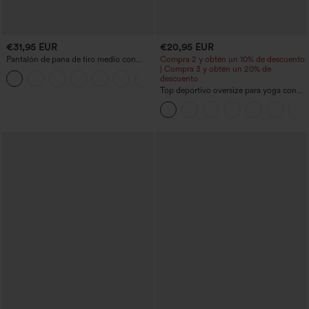
€31,95 EUR
€20,95 EUR
Pantalón de pana de tiro medio con
Compra 2 y obtén un 10% de descuento
cremallera
| Compra 3 y obtén un 20% de
+7
descuento
Top deportivo oversize para yoga con
escote en V y mangas cortas, con
tecnología InstantCool de secado
rápido.