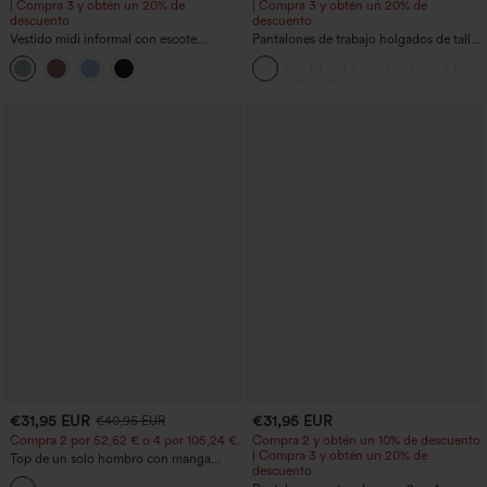
| Compra 3 y obtén un 20% de
| Compra 3 y obtén un 20% de
descuento
descuento
Vestido midi informal con escote
Pantalones de trabajo holgados de talle
redondo, sujetador integrado, sin
medio con bolsillos y pernera estilo
mangas y bajo con volantes
barril
€31,95 EUR
€31,95 EUR
€40,95 EUR
Compra 2 por 52,62 € o 4 por 105,24 €.
Compra 2 y obtén un 10% de descuento
| Compra 3 y obtén un 20% de
Top de un solo hombro con manga
descuento
corta, dobladillo curvo high‑low,