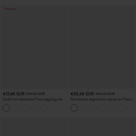
Rebajas
€17,95 EUR
€53,95 EUR
€31,95 EUR
€62,95 EUR
OneForm Seamless Flow leggings de
Pantalones deportivos casual en French
yoga de talle alto con control abdominal
terry con estampado denim, tiro medio,
y realce de glúteos
estilo jeans y bolsillos