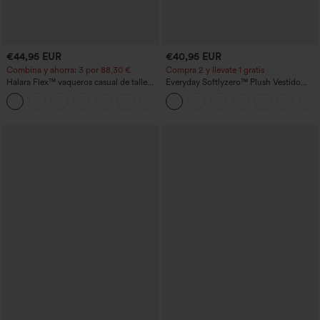
€44,95 EUR
€40,95 EUR
Combina y ahorra: 3 por 88,30 €
Compra 2 y llévate 1 gratis
Halara Flex™ vaqueros casual de talle
Everyday Softlyzero™ Plush Vestido
alto con bolsillos, estilo baggy de pierna
deportivo sin espalda 2 en 1
+2
ancha, efecto lavado
acampanado -Wannabe -Easy Peezy