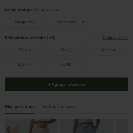
Largo manga
Manga larga
Manga larga
Manga corta
Selecciona una talla
(US)
Tabla de tallas
XS
(
0/2
)
S
(
4/6
)
M
(
8/10
)
L
(
12/14
)
XL
(
16
)
+ Agregar a la bolsa
Más para amar
Estilos similares