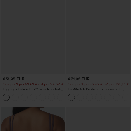
€31,95 EUR
€31,95 EUR
Compra 2 por 52,62 € o 4 por 105,24 €.
Compra 2 por 52,62 € o 4 por 105,24 €.
Leggings Halara Flex™ mezclilla elástico
DayStretch Pantalones casuales de
bolsillo lateral trasero tiro alto
cintura alta con pernera tipo barril y
bolsillos