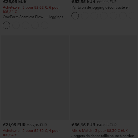
€26,95 EUR
€53,95 EUR
€62,95 EUR
Achetez-en 3 pour 52,62 €, 6 pour
Pantalon de jogging décontracté en
105,24 €
French terry à imprimé denim, taille mi-
haute, style jean, avec poches
OneForm Seamless Flow — leggings de
yoga sans coutures, taille mi-haute, effet
gainant pour le ventre et liftant pour les
fesses
€31,95 EUR
€35,95 EUR
€35,95 EUR
€40,95 EUR
Achetez-en 2 pour 52,62 €, 4 pour
Mix & Match : 3 pour 88,30 € EUR
105,24 €
Joggers de danse taille haute à cordon,