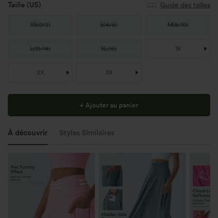
Taille
(US)
Guide des tailles
XS
(
0/2
)
S
(
4/6
)
M
(
8/10
)
L
(
12/14
)
XL
(
16
)
1X
2X
3X
+ Ajouter au panier
À découvrir
Styles Similaires