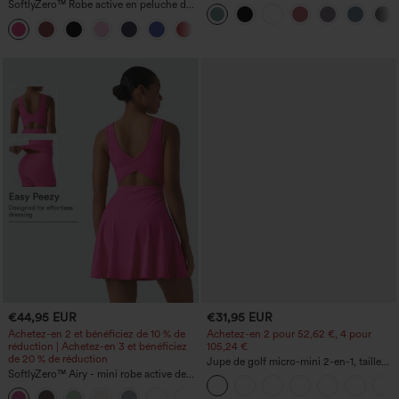
décontractée, taille haute, cordon de
SoftlyZero™ Robe active en peluche dos
serrage, mesh contrastant, poche 2-en-1
nu — Édition Hyper Facile
+29
€44,95 EUR
€31,95 EUR
Achetez-en 2 et bénéficiez de 10 % de
Achetez-en 2 pour 52,62 €, 4 pour
réduction | Achetez-en 3 et bénéficiez
105,24 €
de 20 % de réduction
Jupe de golf micro-mini 2-en-1, taille
SoftlyZero™ Airy - mini robe active de
haute, avec poches, pour tous les jours-
danse 2-en-1 à effet "Cool Touch" avec
Clarity
+9
poches — Édition Easy Peezy —