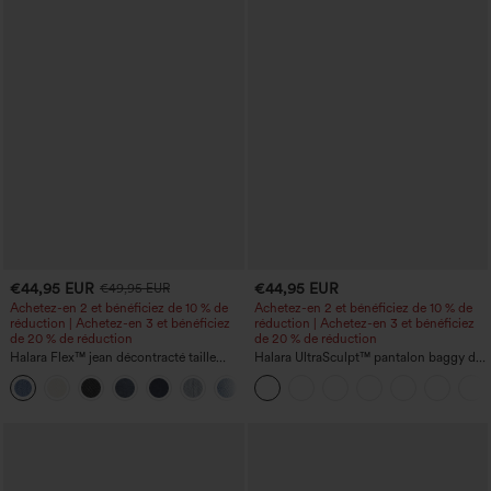
€44,95 EUR
€44,95 EUR
€49,95 EUR
Achetez-en 2 et bénéficiez de 10 % de
Achetez-en 2 et bénéficiez de 10 % de
réduction | Achetez-en 3 et bénéficiez
réduction | Achetez-en 3 et bénéficiez
de 20 % de réduction
de 20 % de réduction
Halara Flex™ jean décontracté taille
Halara UltraSculpt™ pantalon baggy de
haute, large, avec poches, ourlet
yoga taille haute à effet gainant pour le
+1
retroussé et effet délavé
ventre, à rayures color block, avec
poches