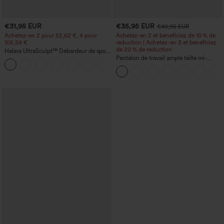
€31,95 EUR
€35,95 EUR
€40,95 EUR
Achetez-en 2 pour 52,62 €, 4 pour
Achetez-en 2 et bénéficiez de 10 % de
105,24 €
réduction | Achetez-en 3 et bénéficiez
de 20 % de réduction
Halara UltraSculpt™ Débardeur de sport
à col rond et ourlet arrondi
Pantalon de travail ample taille mi-
+11
haute, coupe « barrel » (jambe en forme
de tonneau) avec poches