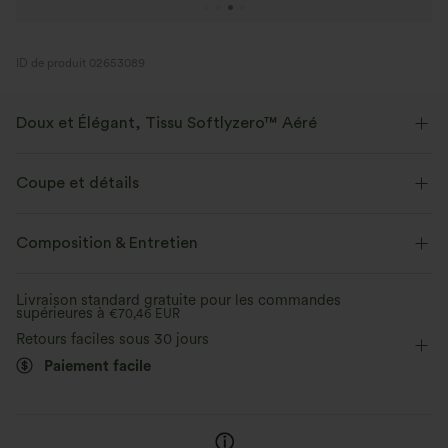
ID de produit 02653089
Doux et Élégant, Tissu Softlyzero™ Aéré
Sentez-vous comme flottant dans l'air avec notre tissu super doux qui
est frais au toucher.
Coupe et détails
Extensible dans les 4 sens
Tissu respirant
Près du corps
Short intégré
Poches cachées
Composition & Entretien
Dos nageur
Ourlet mouchoir
Col V profond
Frais au toucher
Doux et lisse
Livraison standard gratuite pour les commandes
supérieures à
Enfilable
€70,46 EUR
Danse
Mini
Trapèze
Évacue l’humidité
Retours faciles sous 30 jours
Sans manches
Haute élasticité
Paiement facile
Élasticité quatre directions
Trapèze