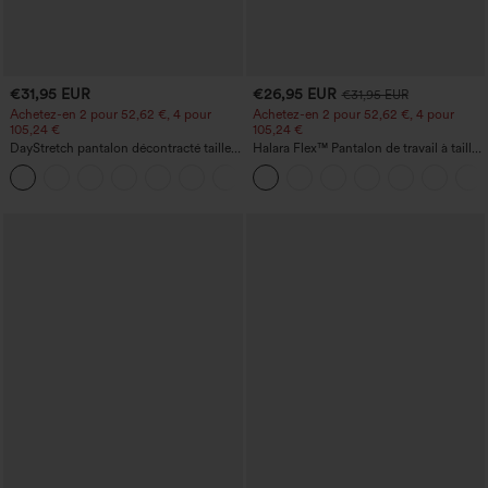
€31,95 EUR
€26,95 EUR
€31,95 EUR
Achetez-en 2 pour 52,62 €, 4 pour
Achetez-en 2 pour 52,62 €, 4 pour
105,24 €
105,24 €
DayStretch pantalon décontracté taille
Halara Flex™ Pantalon de travail à taille
haute à jambe en forme de tonneau
haute, jambe large, avec poches, en
+5
avec poches
maille gaufrée