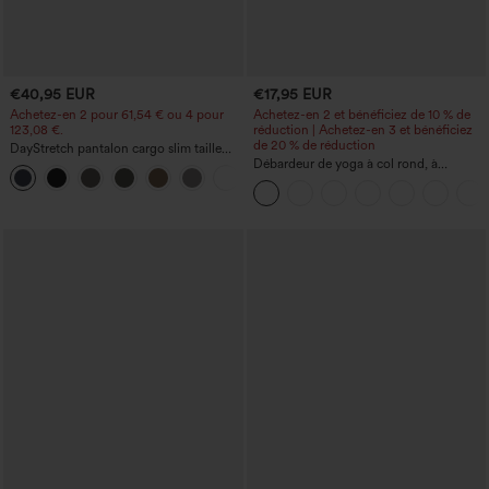
€40,95 EUR
€17,95 EUR
Achetez-en 2 pour 61,54 € ou 4 pour
Achetez-en 2 et bénéficiez de 10 % de
123,08 €.
réduction | Achetez-en 3 et bénéficiez
de 20 % de réduction
DayStretch pantalon cargo slim taille
haute, poches zippées, uni
Débardeur de yoga à col rond, à
+10
fronces, effet rafraîchissant - UPF50+