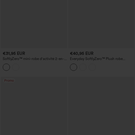
€31,95 EUR
€40,95 EUR
SoftlyZero™ mini-robe d'activité 2-en-1,
Everyday SoftlyZero™ Plush robe
légère et ajourée, à poche InstantCool
d'activité évasée 2-en-1 - grande taille,
longueur allongée
Promo