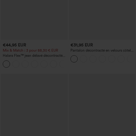
€44,95 EUR
€31,95 EUR
Mix & Match : 3 pour 88,30 € EUR
Pantalon décontracté en velours côtelé,
taille mi-haute, poche zippée
Halara Flex™ jean délavé décontracté
taille haute à poches, coupe baggy à
+2
jambe large