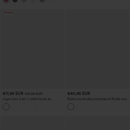
Longueur allongée
Promo
€11,95 EUR
€40,95 EUR
€31,95 EUR
Jupe mini 2‑en‑1, taille haute et
Robe courte décontractée et fluide avec
moulante, froncée, décontractée, avec
soutien-gorge intégré et poches
poche