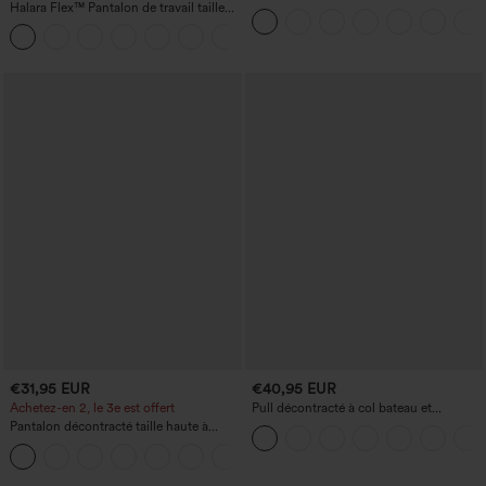
Halara Flex™ Pantalon de travail taille
effet froncé, coupe fuselée, à séchage
haute sculptant la silhouette, gainant la
rapide et toucher frais, avec poches —
+10
taille, avec poches, jambe large en
UPF40+
micro-gaufre
€31,95 EUR
€40,95 EUR
Achetez-en 2, le 3e est offert
Pull décontracté à col bateau et
manches chauve-souris
Pantalon décontracté taille haute à
cordon, coupe large en mélange de lin,
+5
avec poches