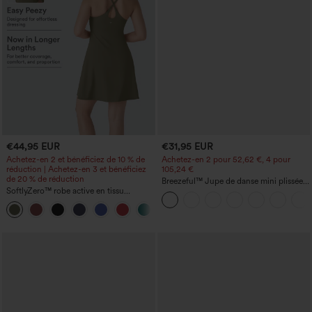
€44,95 EUR
€31,95 EUR
Achetez-en 2 et bénéficiez de 10 % de
Achetez-en 2 pour 52,62 €, 4 pour
réduction | Achetez-en 3 et bénéficiez
105,24 €
de 20 % de réduction
Breezeful™ Jupe de danse mini plissée
SoftlyZero™ robe active en tissu
taille haute 2-en-1 avec fente latérale et
pelucheux, dos nu — longueur allongée
poche, ourlet asymétrique, séchage
+10
— Édition Easy Peezy
rapide