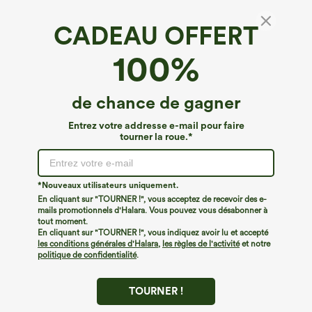
CADEAU OFFERT
SoftlyZero™ Airy*
100%
Robe 2-en-1 avec décolleté en V profond, dos
racerback et poches — robe décontractée
4.2
(
198
)
de chance de gagner
€26,95 EUR
Entrez votre addresse e-mail pour faire
tourner la roue.*
*Nouveaux utilisateurs uniquement.
En cliquant sur "TOURNER !", vous acceptez de recevoir des e-
mails promotionnels d'Halara. Vous pouvez vous désabonner à
tout moment.
En cliquant sur "TOURNER !", vous indiquez avoir lu et accepté
les conditions générales d'Halara
,
les règles de l'activité
et notre
politique de confidentialité
.
TOURNER !