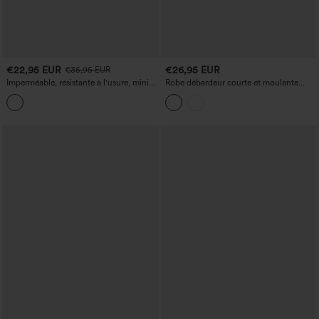
€22,95 EUR
€26,95 EUR
€35,95 EUR
Imperméable, résistante à l'usure, mini-
Robe débardeur courte et moulante
robe cargo de camping en 2 pièces avec
pour la danse, à encolure carrée
poches