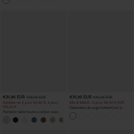
+12
zippée
€31,95 EUR
€31,95 EUR
€35,95 EUR
€35,95 EUR
Achetez-en 2 pour 52,62 €, 4 pour
Mix & Match : 3 pour 88,30 € EUR
105,24 €
Débardeur de yoga InstantCool à
Pantalon taille haute à cordon avec
encolure en U et ourlet arrondi –
poches, jambe large et coupe ample,
UPF50+
+15
style décontracté, effet lin