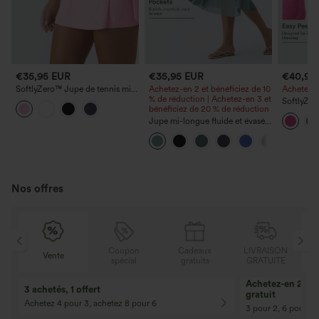
€35,95 EUR
€35,95 EUR
€40,95
SoftlyZero™ Jupe de tennis mini
Achetez-en 2 et bénéficiez de 10
Achetez-en
2 en 1 Lucid — croisée, gainante
% de réduction | Achetez-en 3 et
SoftlyZer
au niveau du ventre (tummy
bénéficiez de 20 % de réduction
peluche 
control), effet rafraîchissant
Jupe mi-longue fluide et évasée,
Facile
Cool Touch, avec poches —
taille haute à cordon,
UPF50+
empiècement en mesh
contrastant, poche 2-en-1, style
décontracté
Nos offres
N
Coupon
Cadeaux
LIVRAISON
Vente
E
spécial
gratuits
GRATUITE
Achetez-en 2, ob
3 achetés, 1 offert
gratuit
Achetez 4 pour 3, achetez 8 pour 6
3 pour 2, 6 pour 4,