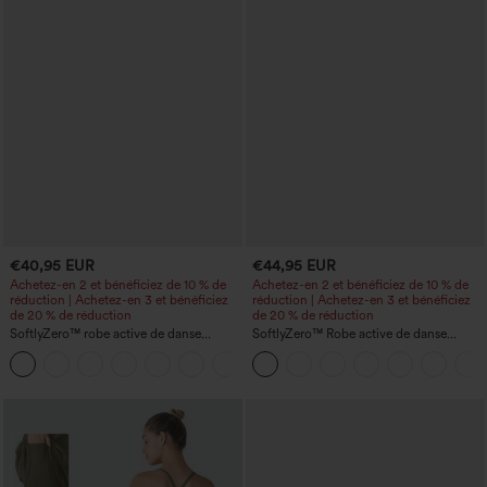
€40,95 EUR
€44,95 EUR
Achetez-en 2 et bénéficiez de 10 % de
Achetez-en 2 et bénéficiez de 10 % de
réduction | Achetez-en 3 et bénéficiez
réduction | Achetez-en 3 et bénéficiez
de 20 % de réduction
de 20 % de réduction
SoftlyZero™ robe active de danse
SoftlyZero™ Robe active de danse
aérienne, dos nu et torsadée, à
aérienne, dos nu, détail torsadé, coupe
+18
technologie InstantCool — édition Easy
évasée, maintien léger - longueur
Peezy
allongée - Édition Easy Peezy - bonnets
A-D