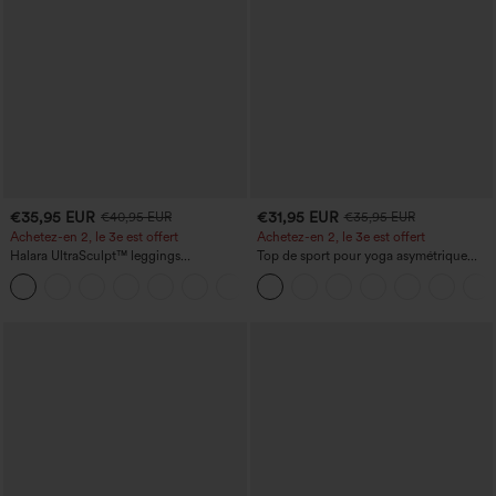
€35,95 EUR
€31,95 EUR
€40,95 EUR
€35,95 EUR
Achetez-en 2, le 3e est offert
Achetez-en 2, le 3e est offert
Halara UltraSculpt™ leggings
Top de sport pour yoga asymétrique
d'entraînement taille haute — fronces
(une épaule) à manches longues avec
+11
liftantes pour le fessier, maintien gainant
ouverture pour le pouce, ourlet arrondi
du ventre et poche
haut-bas, séchage rapide, soutien-gorge
intégré.