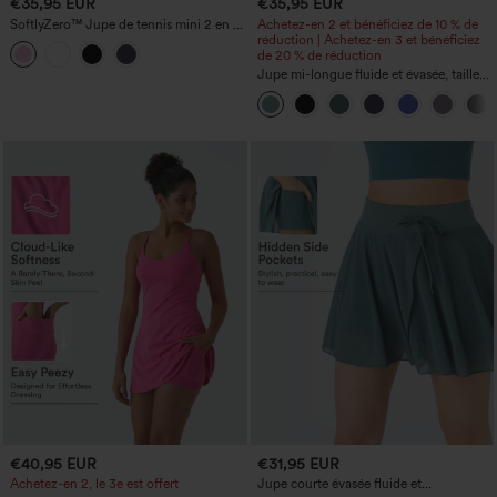
€35,95 EUR
€35,95 EUR
SoftlyZero™ Jupe de tennis mini 2 en 1
Achetez-en 2 et bénéficiez de 10 % de
Lucid — croisée, gainante au niveau du
réduction | Achetez-en 3 et bénéficiez
ventre (tummy control), effet
de 20 % de réduction
rafraîchissant Cool Touch, avec poches
Jupe mi-longue fluide et évasée, taille
— UPF50+
haute à cordon, empiècement en mesh
contrastant, poche 2-en-1, style
décontracté
€40,95 EUR
€31,95 EUR
Achetez-en 2, le 3e est offert
Jupe courte évasée fluide et