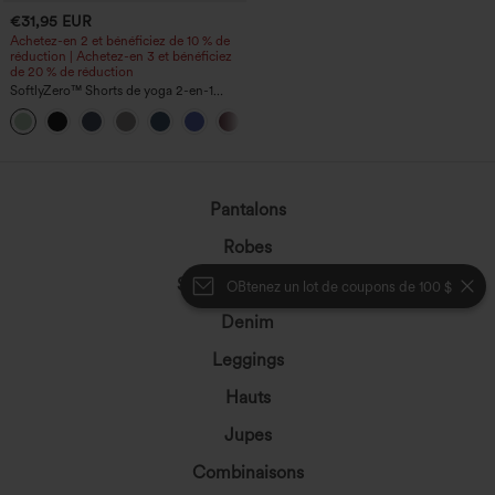
€31,95 EUR
Achetez-en 2 et bénéficiez de 10 % de
réduction | Achetez-en 3 et bénéficiez
de 20 % de réduction
SoftlyZero™ Shorts de yoga 2-en-1
InstantCool, super taille haute, aérés, 5''
+20
avec poches — longueur allongée
Pantalons
Robes
Shorts et cyclistes
OBtenez un lot de coupons de 100 $
Denim
Leggings
Hauts
Jupes
Combinaisons