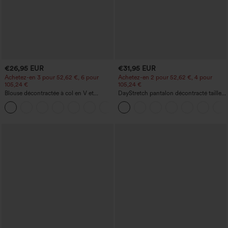
€26,95 EUR
€31,95 EUR
Achetez-en 3 pour 52,62 €, 6 pour
Achetez-en 2 pour 52,62 €, 4 pour
105,24 €
105,24 €
Blouse décontractée à col en V et
DayStretch pantalon décontracté taille
manches courtes bouffantes
haute avec poches et coupe droite