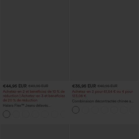
€44,95 EUR
€35,95 EUR
€49,95 EUR
€40,95 EUR
Achetez-en 2 et bénéficiez de 10 % de
Achetez-en 2 pour 61,54 € ou 4 pour
réduction | Achetez-en 3 et bénéficiez
123,08 €.
de 20 % de réduction
Combinaison décontractée chinée à
Halara Flex™ Jeans délavés
bretelles réglables, fronces et jambes
décontractés, coupe baggy à jambe
larges, avec poches — facile comme
+5
large, taille basse asymétrique, poches
tout
zippées