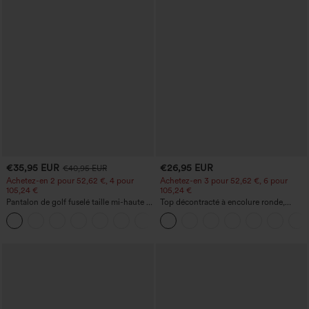
€35,95 EUR
€26,95 EUR
€40,95 EUR
Achetez-en 2 pour 52,62 €, 4 pour
Achetez-en 3 pour 52,62 €, 6 pour
105,24 €
105,24 €
Pantalon de golf fuselé taille mi-haute à
Top décontracté à encolure ronde,
cordon, ourlet incurvé, séchage rapide,
manches chauve-souris et coupe ample
+2
avec poches — UPF40+