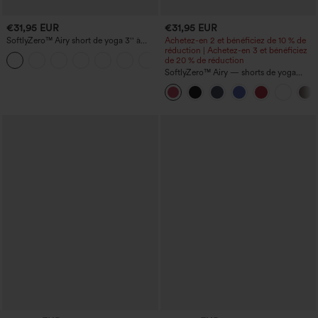
€31,95 EUR
€31,95 EUR
SoftlyZero™ Airy short de yoga 3'' à
Achetez-en 2 et bénéficiez de 10 % de
taille haute, froncé, InstantCool, avec
réduction | Achetez-en 3 et bénéficiez
+11
poches
de 20 % de réduction
SoftlyZero™ Airy — shorts de yoga
super taille haute 2-en-1 InstantCool
avec poches