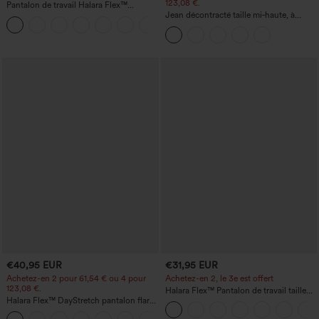
123,08 €.
Pantalon de travail Halara Flex™
DayStretch à taille haute, avec poches et
Jean décontracté taille mi‑haute, à
+23
coupe droite
cordon de serrage, avec poches
€40,95 EUR
€31,95 EUR
Achetez-en 2 pour 61,54 € ou 4 pour
Achetez-en 2, le 3e est offert
123,08 €.
Halara Flex™ Pantalon de travail taille
Halara Flex™ DayStretch pantalon flare
haute avec poche latérale arrière et
de travail, taille mi-haute, poche latérale
légère coupe évasée