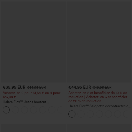
€35,95 EUR
€44,95 EUR
€44,95 EUR
€49,95 EUR
Achetez-en 2 pour 61,54 € ou 4 pour
Achetez-en 2 et bénéficiez de 10 % de
123,08 €.
réduction | Achetez-en 3 et bénéficiez
de 20 % de réduction
Halara Flex™ Jeans bootcut
décontractés taille haute, effet délavé,
Halara Flex™ Salopette décontractée en
+5
avec poches
denim lavé à encolure en V avec poche