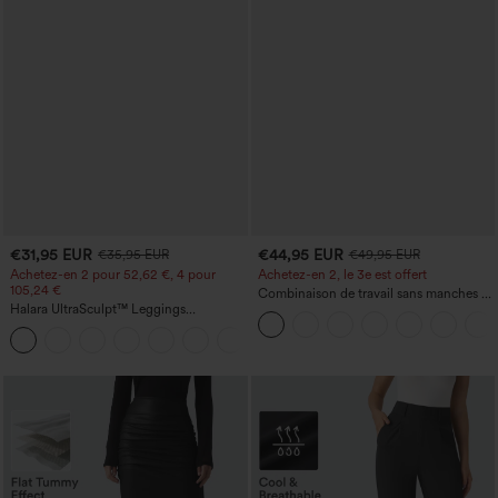
€31,95 EUR
€44,95 EUR
€35,95 EUR
€49,95 EUR
Achetez-en 2 pour 52,62 €, 4 pour
Achetez-en 2, le 3e est offert
105,24 €
Combinaison de travail sans manches à
Halara UltraSculpt™ Leggings
encolure bateau, côtés noués, toucher
d'entraînement sculptants taille haute,
frais, rayée, avec poches — Édition Easy
+16
effet ventre plat, avec poche
Peezy