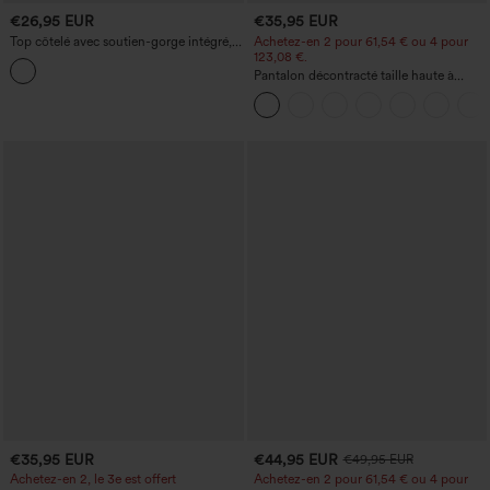
€26,95 EUR
€35,95 EUR
Top côtelé avec soutien-gorge intégré,
Achetez-en 2 pour 61,54 € ou 4 pour
mini robe bodycon pour yoga et
123,08 €.
activités sportives
Pantalon décontracté taille haute à
jambe droite, effet lin, avec poches
€35,95 EUR
€44,95 EUR
€49,95 EUR
Achetez-en 2, le 3e est offert
Achetez-en 2 pour 61,54 € ou 4 pour