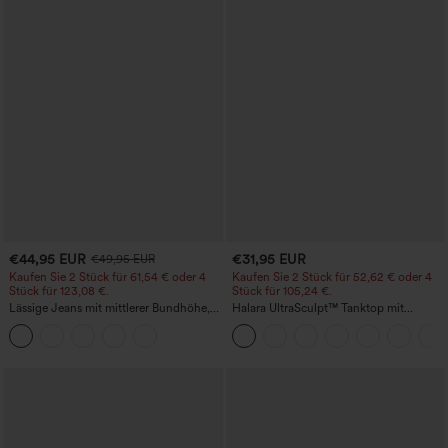
€44,95 EUR
€31,95 EUR
€49,95 EUR
Kaufen Sie 2 Stück für 61,54 € oder 4
Kaufen Sie 2 Stück für 52,62 € oder 4
Stück für 123,08 €.
Stück für 105,24 €.
Lässige Jeans mit mittlerer Bundhöhe,
Halara UltraSculpt™ Tanktop mit
Kordelzug und Taschen
Rundhalsausschnitt und
geschwungenem Saum