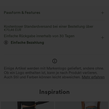
Passform & Features
Schmale Passform
Rundhalsausschnitt
Plissiert
Kostenloser Standardversand bei einer Bestellung über
€70,46 EUR
Raffung
überziehen
lässig
Midi
Trapez
Einfache Rückgabe innerhalb von 30 Tagen
Einfache Bezahlung
ärmellos
A-Linie
Einige Artikel werden mit Markenlogo geliefert, andere ohne.
Ob ein Logo enthalten ist, kann je nach Produkt variieren.
Auch Stil und Farben können leicht abweichen.
Mehr erfahren
Inspiration