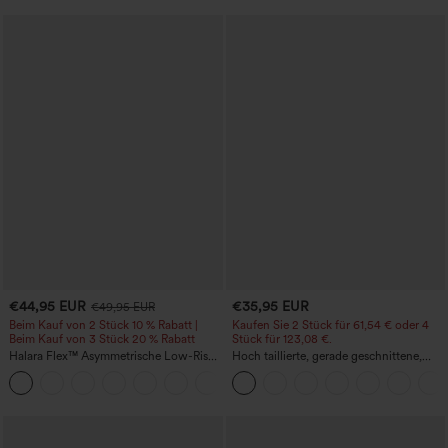
€44,95 EUR
€35,95 EUR
€49,95 EUR
Beim Kauf von 2 Stück 10 % Rabatt |
Kaufen Sie 2 Stück für 61,54 € oder 4
Beim Kauf von 3 Stück 20 % Rabatt
Stück für 123,08 €.
Halara Flex™ Asymmetrische Low-Rise-
Hoch taillierte, gerade geschnittene,
Jeans mit Reißverschlusstaschen,
legere Leinen-Optik-Hose mit Taschen
+5
Baggy-Stil, weitem Bein, gewaschen,
lässig