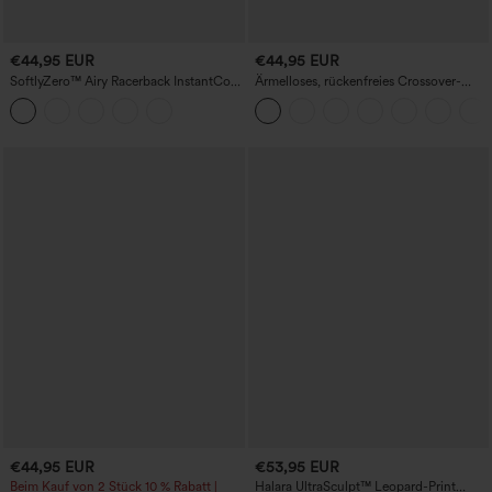
€44,95 EUR
€44,95 EUR
SoftlyZero™ Airy Racerback InstantCool
Ärmelloses, rückenfreies Crossover-
lässiges Slipkleid mit Taschen, Cups
Midi-Kleid mit fließendem Schnitt und
DD-F
Taschen
€44,95 EUR
€53,95 EUR
Beim Kauf von 2 Stück 10 % Rabatt |
Halara UltraSculpt™ Leopard-Print