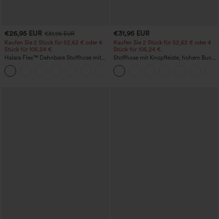
€26,95 EUR
€31,95 EUR
€31,95 EUR
Kaufen Sie 2 Stück für 52,62 € oder 4
Kaufen Sie 2 Stück für 52,62 € oder 4
Stück für 105,24 €.
Stück für 105,24 €.
Halara Flex™ Dehnbare Stoffhose mit
Stoffhose mit Knopfleiste, hohem Bund,
hohem Bund, Waffelmuster,
mehreren Taschen und geradem Bein
+21
Seitentaschen und weitem Bein