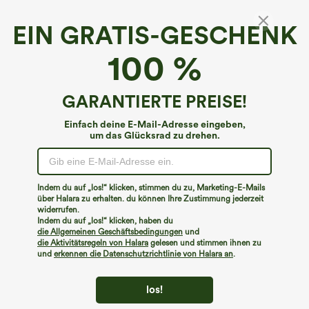
EIN GRATIS-GESCHENK
Ärmelloses, plissiertes Flowy-Midi-
100 %
Freizeitkleid mit tiefem V-Ausschnitt und
überkreuztem Saum
4.3
(
434
)
GARANTIERTE PREISE!
€40,95 EUR
Einfach deine E-Mail-Adresse eingeben,
um das Glücksrad zu drehen.
Indem du auf „los!“ klicken, stimmen du zu, Marketing-E-Mails
über Halara zu erhalten. du können Ihre Zustimmung jederzeit
widerrufen.
Indem du auf „los!“ klicken, haben du
die Allgemeinen Geschäftsbedingungen
und
die Aktivitätsregeln von Halara
gelesen und stimmen ihnen zu
und
erkennen die Datenschutzrichtlinie von Halara an
.
los!