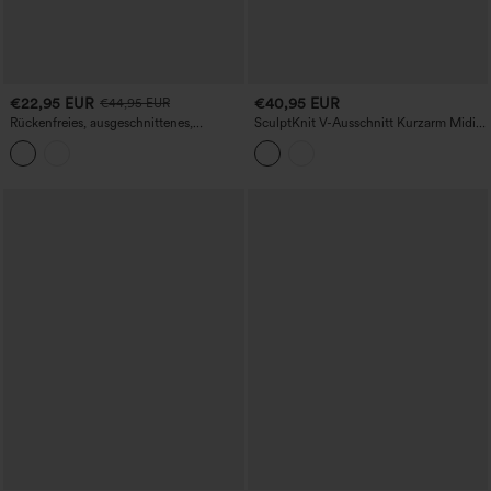
€22,95 EUR
€40,95 EUR
€44,95 EUR
Rückenfreies, ausgeschnittenes,
SculptKnit V-Ausschnitt Kurzarm Midi-
verdrehtes Midi-Freizeitkleid mit
Freizeitkleid
Seitentaschen