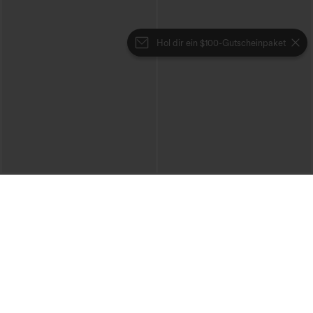
Hol dir ein $100-Gutscheinpaket
€31,95 EUR
€31,95 EUR
€35,95 EUR
Kaufe 2, erhalte 1 gratis
Kaufe 2, erhalte 1 gratis
Ein-Schulter-Langarmtop mit
Hoch taillierte, weit geschnittene
Daumenloch, geschwungener Saum
Freizeithose aus Leinenmischung mit
+3
(High-Low), schnell trocknend – Yoga-
Kordelzug und Taschen
Sporttop mit integriertem BH