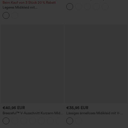
Beim Kauf von 3 Stück 20 % Rabatt
Stehkragen Langarm-Freizeitjacke mit
Daumenloch und Taschen
Legeres Midikleid mit
Rundhalsausschnitt, Racerback und
Taschen
€40,95 EUR
€35,95 EUR
Breezeful™ V-Ausschnitt Kurzarm Midi-
Lässiges ärmelloses Midikleid mit V-
Freizeitkleid mit Tasche, Bindeband
Ausschnitt
+6
hinten, schnell trocknend