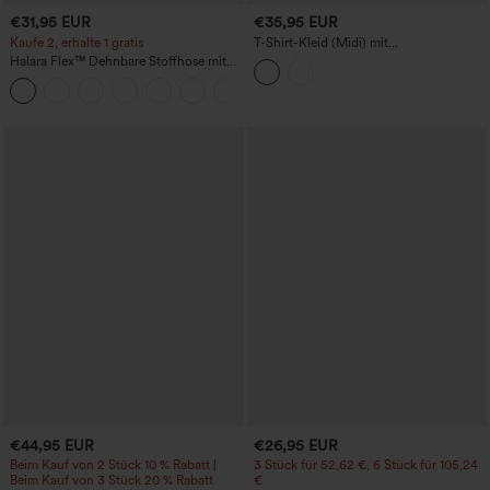
€31,95 EUR
€35,95 EUR
Kaufe 2, erhalte 1 gratis
T-Shirt-Kleid (Midi) mit
Rundhalsausschnitt, Kurzarm,
Halara Flex™ Dehnbare Stoffhose mit
asymmetrischem Saum mit Schlitz,
hohem Bund und Seitentasche hinten
gestreift, Waffelstruktur, lässig
+13
€44,95 EUR
€26,95 EUR
Beim Kauf von 2 Stück 10 % Rabatt |
3 Stück für 52,62 €, 6 Stück für 105,24
Beim Kauf von 3 Stück 20 % Rabatt
€