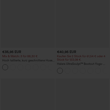
€35,95 EUR
€40,95 EUR
Mix & Match: 3 für 88,30 €
Kaufen Sie 2 Stück für 61,54 € oder 4
Stück für 123,08 €.
Hoch taillierte, kurz geschnittene Hose
mit Reißverschlusstasche in Leinenoptik
Halara UltraSculpt™ Bootcut-Yoga-
+7
Leggings mit hohem Bund, gerafftem
Po zur Hebung, bauchformend und mit
Taschen