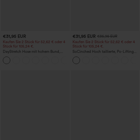
€31,95 EUR
€31,95 EUR
€35,95 EUR
Kaufen Sie 2 Stück für 52,62 € oder 4
Kaufen Sie 2 Stück für 52,62 € oder 4
Stück für 105,24 €.
Stück für 105,24 €.
DayStretch Hose mit hohem Bund,
SoCinched Hoch taillierte, Po-Lifting
Barrel-Leg und Taschen
7/8-Trainingsleggings mit
+5
Bauchkontrolle und Seitentaschen