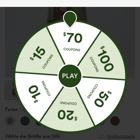
Farbe
Light Green Floral Yarn
Wähle die Größe aus
(US)
Größentabelle