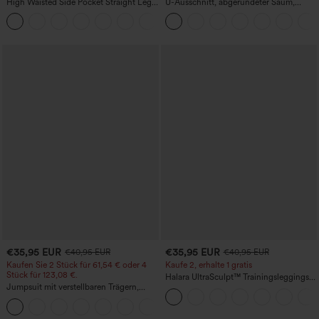
High Waisted Side Pocket Straight Leg
U-Ausschnitt, abgerundeter Saum,
Work Pants
InstantCool Yoga-Trägertop – UPF50+
+23
€35,95 EUR
€35,95 EUR
€40,95 EUR
€40,95 EUR
Kaufen Sie 2 Stück für 61,54 € oder 4
Kaufe 2, erhalte 1 gratis
Stück für 123,08 €.
Halara UltraSculpt™ Trainingsleggings
Jumpsuit mit verstellbaren Trägern,
mit hohem Bund – raffende Push-up-
gerafftem Detail, weitem Bein und
Po-Form, Bauchkontrolle, Taschen und
+10
meliertem Stoff, lässig, mit Taschen -
formende Passform
Easy Peezy