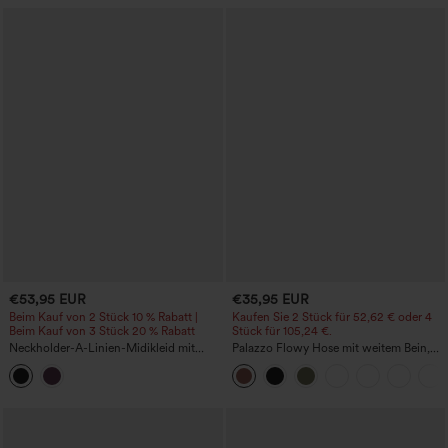
€53,95 EUR
€35,95 EUR
Beim Kauf von 2 Stück 10 % Rabatt |
Kaufen Sie 2 Stück für 52,62 € oder 4
Beim Kauf von 3 Stück 20 % Rabatt
Stück für 105,24 €.
Neckholder-A-Linien-Midikleid mit
Palazzo Flowy Hose mit weitem Bein,
Bindeband am Rücken und Taschen
mittelhohem elastischem Bund,
Kordelzug und Seitentaschen