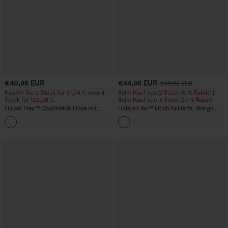
€40,95 EUR
€44,95 EUR
€49,95 EUR
Kaufen Sie 2 Stück für 61,54 € oder 4
Beim Kauf von 2 Stück 10 % Rabatt |
Stück für 123,08 €.
Beim Kauf von 3 Stück 20 % Rabatt
Halara Flex™ DayStretch Hose mit
Halara Flex™ Hoch taillierte, lässige
mittlerer Bundhöhe, seitlicher
Jeans mit Taschen, umgekrempeltem
+12
Reißverschlusstasche und
Saum, weitem Bein und verwaschenem
Work‑Flare‑Schnitt
Finish