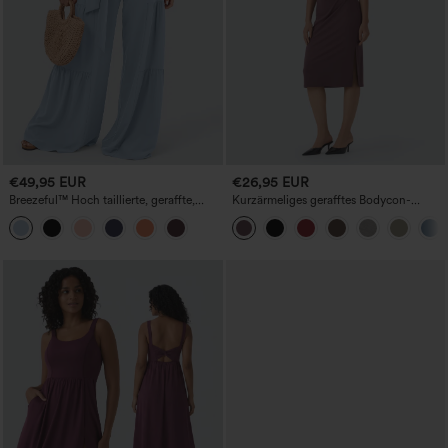
€49,95 EUR
€26,95 EUR
Breezeful™ Hoch taillierte, geraffte,
Kurzärmeliges gerafftes Bodycon-
schnürbare, plissierte, schnell
Midikleid fürs Büro
trocknende Flowy Freizeithose mit
weitem Bein