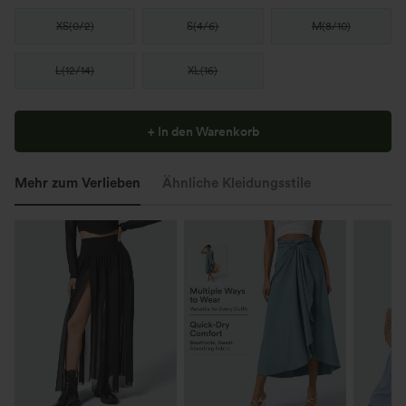
XS
(
0/2
)
S
(
4/6
)
M
(
8/10
)
L
(
12/14
)
XL
(
16
)
+ In den Warenkorb
Mehr zum Verlieben
Ähnliche Kleidungsstile