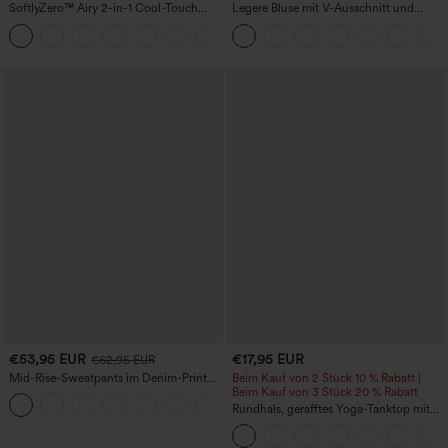
SoftlyZero™ Airy 2-in-1 Cool-Touch
Legere Bluse mit V-Ausschnitt und
Mini-Active-Tanzkleid mit Taschen -
kurzen Puffärmeln
+9
Easy Peezy Edition - längere Länge
€53,95 EUR
€17,95 EUR
€62,95 EUR
Mid-Rise-Sweatpants im Denim-Print
Beim Kauf von 2 Stück 10 % Rabatt |
aus French Terry, lässig, mit Taschen
Beim Kauf von 3 Stück 20 % Rabatt
Rundhals, gerafftes Yoga-Tanktop mit
Cool-Touch-Effekt – UPF50+