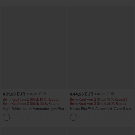
€31,95 EUR
€44,95 EUR
€35,95 EUR
€49,95 EUR
Beim Kauf von 2 Stück 10 % Rabatt |
Beim Kauf von 2 Stück 10 % Rabatt |
Beim Kauf von 3 Stück 20 % Rabatt
Beim Kauf von 3 Stück 20 % Rabatt
High-Waist, bauchformender, geraffter
Halara Flex™ V-Ausschnitt-Overall aus
Midirock mit geschwungenem Saum, 2-
gewaschenem Denim mit Taschen –
in-1 Fleece/PU, lässig
lässig