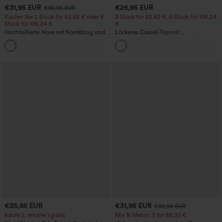
€31,95 EUR
€26,95 EUR
€35,95 EUR
Kaufen Sie 2 Stück für 52,62 € oder 4
3 Stück für 52,62 €, 6 Stück für 105,24
Stück für 105,24 €.
€
Hochtaillierte Hose mit Kordelzug und
Lockeres Casual-Top mit
Taschen, weitem Bein, lässig und locker
Rundhalsausschnitt und
+15
in Leinenoptik
Fledermausärmeln
€35,95 EUR
€31,95 EUR
€35,95 EUR
Kaufe 2, erhalte 1 gratis
Mix & Match: 3 für 88,30 €