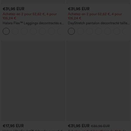
€31,95 EUR
€31,95 EUR
Achetez-en 2 pour 52,62 €, 4 pour
Achetez-en 2 pour 52,62 €, 4 pour
105,24 €
105,24 €
Halara Flex™ Leggings décontractés en
DayStretch pantalon décontracté taille
jean à taille haute avec poches
haute à jambe en forme de tonneau
avec poches
€17,95 EUR
€31,95 EUR
€35,95 EUR