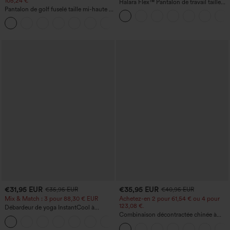
105,24 €
Halara Flex™ Pantalon de travail taille
Pantalon de golf fuselé taille mi-haute à
haute avec poche latérale arrière et
cordon, ourlet incurvé, séchage rapide,
légère coupe évasée
+2
avec poches — UPF40+
€31,95 EUR
€35,95 EUR
€35,95 EUR
€40,95 EUR
Mix & Match : 3 pour 88,30 € EUR
Achetez-en 2 pour 61,54 € ou 4 pour
123,08 €.
Débardeur de yoga InstantCool à
encolure en U et ourlet arrondi –
Combinaison décontractée chinée à
UPF50+
bretelles réglables, fronces et jambes
larges, avec poches — facile comme