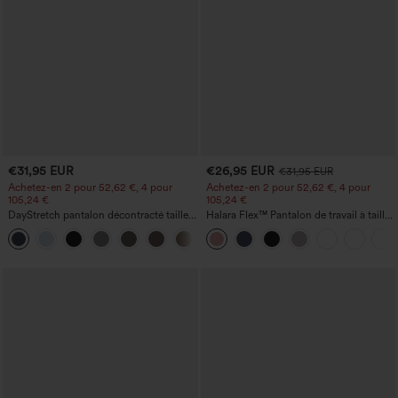
€31,95 EUR
€26,95 EUR
€31,95 EUR
Achetez-en 2 pour 52,62 €, 4 pour
Achetez-en 2 pour 52,62 €, 4 pour
105,24 €
105,24 €
DayStretch pantalon décontracté taille
Halara Flex™ Pantalon de travail à taille
haute avec poches et coupe droite
haute, jambe large, avec poches, en
+23
maille gaufrée