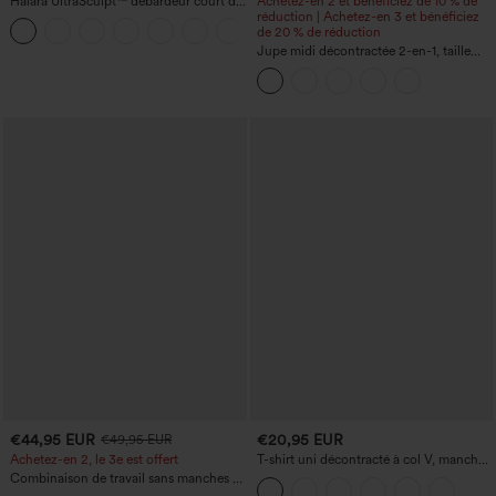
Halara UltraSculpt™ débardeur court de
Achetez-en 2 et bénéficiez de 10 % de
yoga dos nu torsadé à bretelles doubles
réduction | Achetez-en 3 et bénéficiez
+11
de 20 % de réduction
Jupe midi décontractée 2-en-1, taille
haute à effet gainant, froncée avec
ourlet arrondi, en polaire et PU
€44,95 EUR
€20,95 EUR
€49,95 EUR
Achetez-en 2, le 3e est offert
T-shirt uni décontracté à col V, manches
courtes et fronces
Combinaison de travail sans manches à
encolure bateau, côtés noués, toucher