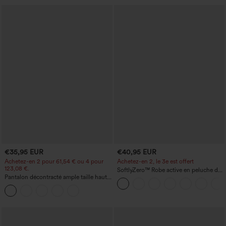
€35,95 EUR
€40,95 EUR
Achetez-en 2 pour 61,54 € ou 4 pour
Achetez-en 2, le 3e est offert
123,08 €.
SoftlyZero™ Robe active en peluche dos
Pantalon décontracté ample taille haute
nu — Édition Hyper Facile
à jambes larges, avec poches