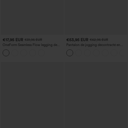
€17,95 EUR
€53,95 EUR
€31,95 EUR
€62,95 EUR
OneForm Seamless Flow legging de
Pantalon de jogging décontracté en
yoga taille haute, gainant pour le ventre
French terry à imprimé denim, taille mi-
et effet rehausseur de fesses
haute, style jean, avec poches