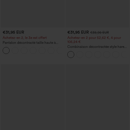
€31,95 EUR
€31,95 EUR
€35,95 EUR
Achetez-en 2, le 3e est offert
Achetez-en 2 pour 52,62 €, 4 pour
105,24 €
Pantalon décontracté taille haute à
cordon, coupe large en mélange de lin,
Combinaison décontractée style harem,
+5
avec poches
encolure en U et poche - Édition Easy
Peezy