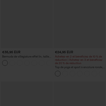
€35,95 EUR
€24,95 EUR
Bermuda de villégiature effet lin, taille
Achetez-en 2 et bénéficiez de 10 % de
haute, ourlet roulotté, longueur 10'' avec
réduction | Achetez-en 3 et bénéficiez
+3
poches
de 20 % de réduction
Top de yoga et sport à encolure ronde,
manches courtes, à fronces, effet
rafraîchissant au toucher - UPF50+