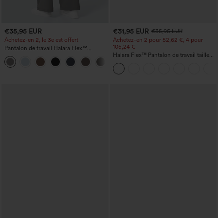
€35,95 EUR
€31,95 EUR
€35,95 EUR
Achetez-en 2, le 3e est offert
Achetez-en 2 pour 52,62 €, 4 pour
105,24 €
Pantalon de travail Halara Flex™
DayStretch à taille haute, avec poches et
Halara Flex™ Pantalon de travail taille
+23
coupe droite
haute sculptant la silhouette, gainant la
taille, avec poches, jambe large en
micro-gaufre