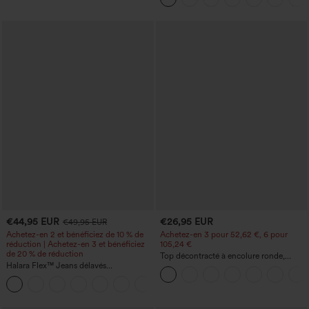
tout
€44,95 EUR
€26,95 EUR
€49,95 EUR
Achetez-en 2 et bénéficiez de 10 % de
Achetez-en 3 pour 52,62 €, 6 pour
réduction | Achetez-en 3 et bénéficiez
105,24 €
de 20 % de réduction
Top décontracté à encolure ronde,
Halara Flex™ Jeans délavés
manches chauve-souris et coupe ample
décontractés, coupe baggy à jambe
+5
large, taille basse asymétrique, poches
zippées