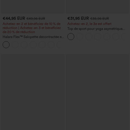
€44,95 EUR
€31,95 EUR
€49,95 EUR
€35,95 EUR
Achetez-en 2 et bénéficiez de 10 % de
Achetez-en 2, le 3e est offert
réduction | Achetez-en 3 et bénéficiez
Top de sport pour yoga asymétrique
de 20 % de réduction
(une épaule) à manches longues avec
Halara Flex™ Salopette décontractée en
ouverture pour le pouce, ourlet arrondi
denim lavé à encolure en V avec poche
haut-bas, séchage rapide, soutien-gorge
+1
intégré.