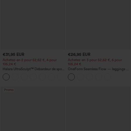
€31,95 EUR
€26,95 EUR
Achetez-en 2 pour 52,62 €, 4 pour
Achetez-en 3 pour 52,62 €, 6 pour
105,24 €
105,24 €
Halara UltraSculpt™ Débardeur de sport
OneForm Seamless Flow — leggings de
à col rond et ourlet arrondi
yoga sans coutures, taille mi-haute, effet
+11
gainant pour le ventre et liftant pour les
fesses
Promo