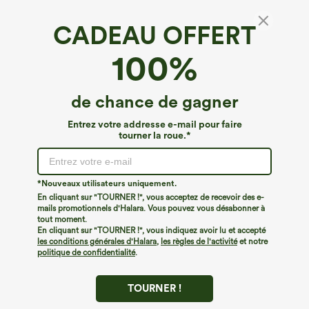
CADEAU OFFERT
SoftlyZero™ Airy*
100%
Jupe de golf micro-mini 2-en-1, taille haute,
avec poches, pour tous les jours-Clarity
4.6
(
1055
)
de chance de gagner
€31,95 EUR
Buy 2 For €52,62 EUR, 4 For €105,24 EUR
Entrez votre addresse e-mail pour faire
tourner la roue.*
*Nouveaux utilisateurs uniquement.
En cliquant sur "TOURNER !", vous acceptez de recevoir des e-
mails promotionnels d'Halara. Vous pouvez vous désabonner à
tout moment.
En cliquant sur "TOURNER !", vous indiquez avoir lu et accepté
les conditions générales d'Halara
,
les règles de l'activité
et notre
politique de confidentialité
.
TOURNER !