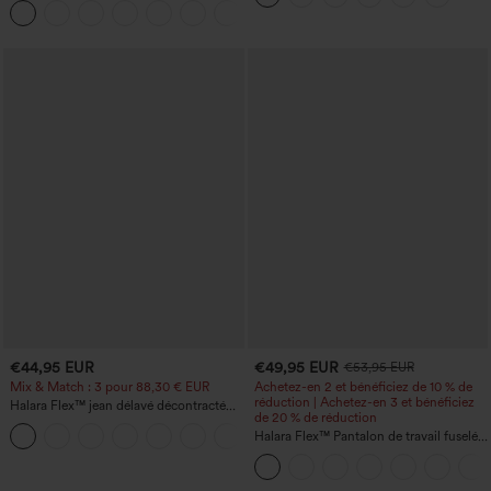
+8
frais, rayée, avec poches — Édition Easy
Peezy
€44,95 EUR
€49,95 EUR
€53,95 EUR
Mix & Match : 3 pour 88,30 € EUR
Achetez-en 2 et bénéficiez de 10 % de
réduction | Achetez-en 3 et bénéficiez
Halara Flex™ jean délavé décontracté
de 20 % de réduction
taille haute à poches, coupe baggy à
+2
jambe large
Halara Flex™ Pantalon de travail fuselé,
uni, taille haute, avec poches