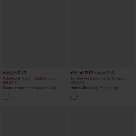
€26,95 EUR
€31,95 EUR
€35,95 EUR
Achetez-en 3 pour 52,62 €, 6 pour
Achetez-en 2 pour 52,62 €, 4 pour
105,24 €
105,24 €
Blouse décontractée à col en V et
Halara UltraSculpt™ Leggings
manches courtes bouffantes
d'entraînement sculptants taille haute,
effet ventre plat, avec poche