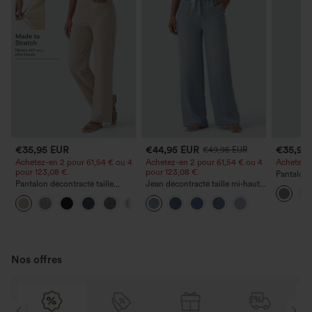
€35,95 EUR
€44,95 EUR
€35,95
€49,95 EUR
Achetez-en 2 pour 61,54 € ou 4
Achetez-en 2 pour 61,54 € ou 4
Achetez-en
pour 123,08 €.
pour 123,08 €.
Pantalon 
Pantalon décontracté taille
Jean décontracté taille mi‑haute,
DayStretch
haute à jambe droite, effet lin,
à cordon de serrage, avec
poches et
+5
avec poches
poches
Nos offres