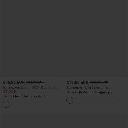
€35,95 EUR
€35,95 EUR
€44,95 EUR
€40,95 EUR
Achetez-en 2 pour 61,54 € ou 4 pour
Achetez-en 2, le 3e est offert
123,08 €.
Halara UltraSculpt™ leggings
Halara Flex™ Jeans bootcut
d'entraînement taille haute — fronces
décontractés taille haute, effet délavé,
liftantes pour le fessier, maintien gainant
+5
avec poches
du ventre et poche