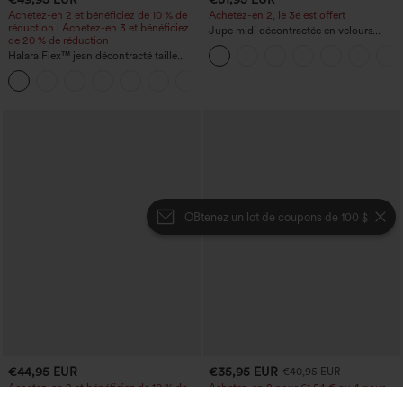
Achetez-en 2 et bénéficiez de 10 % de
Achetez-en 2, le 3e est offert
réduction | Achetez-en 3 et bénéficiez
Jupe midi décontractée en velours
de 20 % de réduction
côtelé, taille mi-haute, poches avant
Halara Flex™ jean décontracté taille
latérales à rabat
haute à effet gainant, coupe large, avec
poches
OBtenez un lot de coupons de 100 $
€44,95 EUR
€35,95 EUR
€40,95 EUR
Achetez-en 2 et bénéficiez de 10 % de
Achetez-en 2 pour 61,54 € ou 4 pour
réduction | Achetez-en 3 et bénéficiez
123,08 €.