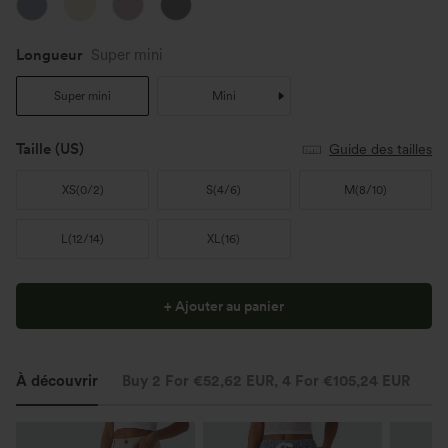
Longueur
Super mini
Super mini
Mini
Taille
(US)
Guide des tailles
XS
(
0/2
)
S
(
4/6
)
M
(
8/10
)
L
(
12/14
)
XL
(
16
)
+ Ajouter au panier
À découvrir
Buy 2 For €52,62 EUR, 4 For €105,24 EUR
St