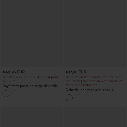
€40,95 EUR
€17,95 EUR
Achetez-en 2 pour 61,54 € ou 4 pour
Achetez-en 2 et bénéficiez de 10 % de
123,08 €.
réduction | Achetez-en 3 et bénéficiez
de 20 % de réduction
DayStretch pantalon cargo slim taille
haute, poches zippées, uni
Débardeur de yoga à col rond, à
+10
fronces, effet rafraîchissant - UPF50+