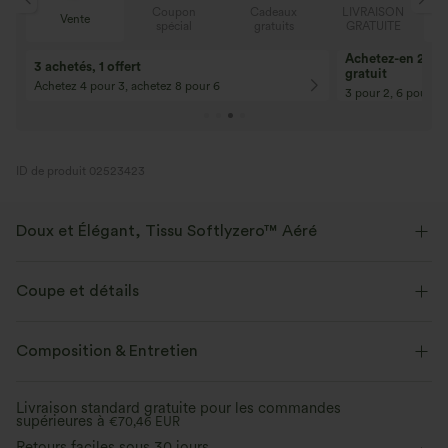
N
Coupon
Cadeaux
LIVRAISON
Vente
E
spécial
gratuits
GRATUITE
Achetez-en 2, ob
3 achetés, 1 offert
gratuit
Achetez 4 pour 3, achetez 8 pour 6
3 pour 2, 6 pour 4,
ID de produit 02523423
Doux et Élégant, Tissu Softlyzero™ Aéré
Sentez-vous comme flottant dans l'air avec notre tissu super doux qui
est frais au toucher.
Coupe et détails
Extensible dans les 4 sens
Tissu respirant
Short intégré
Taille plate
Poches cachées
Composition & Entretien
Enfilable
Golf
Mini
Taille haute
Colonne
Frais au toucher
Doux et lisse
Livraison standard gratuite pour les commandes
supérieures à
Haute élasticité
€70,46 EUR
Élasticité quatre directions
Jupe short
Évacue l’humidité
Retours faciles sous 30 jours