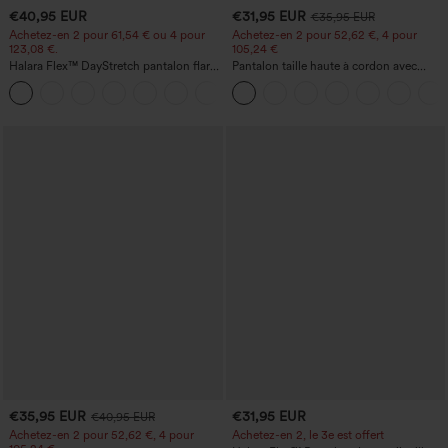
€40,95 EUR
€31,95 EUR
€35,95 EUR
Achetez-en 2 pour 61,54 € ou 4 pour
Achetez-en 2 pour 52,62 €, 4 pour
123,08 €.
105,24 €
Halara Flex™ DayStretch pantalon flare
Pantalon taille haute à cordon avec
de travail, taille mi-haute, poche latérale
poches, jambe large et coupe ample,
+12
zippée
style décontracté, effet lin
€35,95 EUR
€31,95 EUR
€40,95 EUR
Achetez-en 2 pour 52,62 €, 4 pour
Achetez-en 2, le 3e est offert