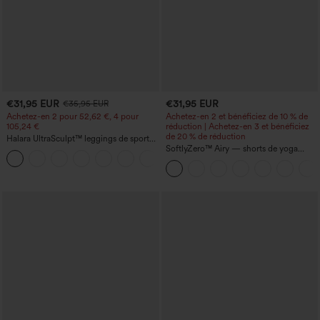
€31,95 EUR
€31,95 EUR
€35,95 EUR
Achetez-en 2 pour 52,62 €, 4 pour
Achetez-en 2 et bénéficiez de 10 % de
105,24 €
réduction | Achetez-en 3 et bénéficiez
de 20 % de réduction
Halara UltraSculpt™ leggings de sport
taille haute sculptants — rehaussement
SoftlyZero™ Airy — shorts de yoga
+15
fessier, maintien du ventre, avec poche
super taille haute 2-en-1 InstantCool
avec poches