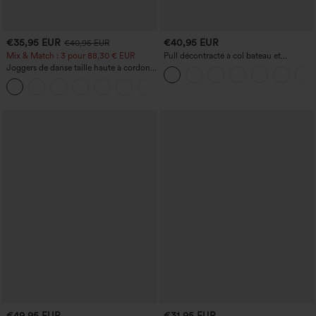
€35,95 EUR
€40,95 EUR
€40,95 EUR
Mix & Match : 3 pour 88,30 € EUR
Pull décontracté à col bateau et
manches chauve-souris
Joggers de danse taille haute à cordon,
effet froncé, coupe fuselée, à séchage
rapide et toucher frais, avec poches —
UPF40+
€49,95 EUR
€31,95 EUR