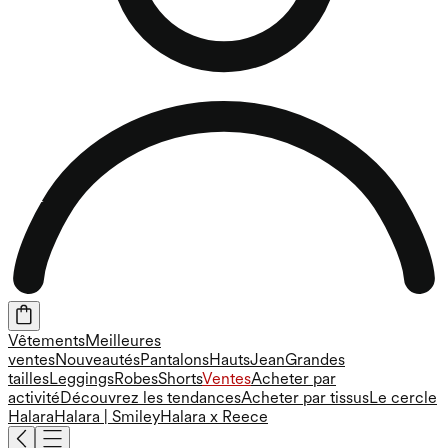
Vêtements
Meilleures
ventes
Nouveautés
Pantalons
Hauts
Jean
Grandes
tailles
Leggings
Robes
Shorts
Ventes
Acheter par
activité
Découvrez les tendances
Acheter par tissus
Le cercle
Halara
Halara | Smiley
Halara x Reece