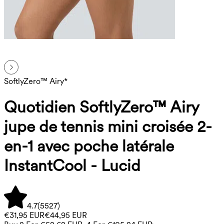
SoftlyZero™ Airy*
Quotidien SoftlyZero™ Airy
jupe de tennis mini croisée 2-
en-1 avec poche latérale
InstantCool - Lucid
4.7
(
5527
)
€31,95 EUR
€44,95 EUR