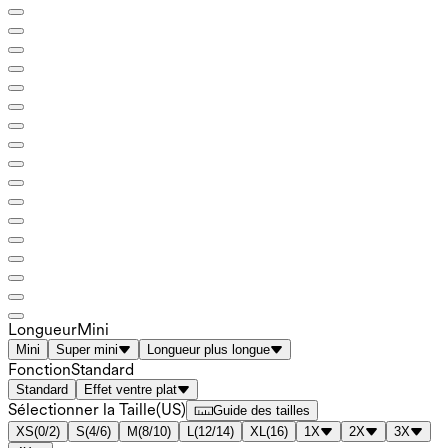
Longueur
Mini
Mini
Super mini
Longueur plus longue
Fonction
Standard
Standard
Effet ventre plat
Sélectionner la Taille
(
US
)
Guide des tailles
XS
(
0/2
)
S
(
4/6
)
M
(
8/10
)
L
(
12/14
)
XL
(
16
)
1X
2X
3X