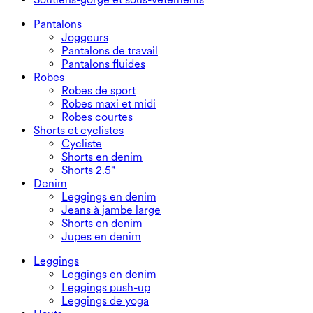
Robes grande taille
Manteaux
Hauts de maillot de bain
Soutiens-gorge et sous-vêtements
Bas de maillot de bain
Soutiens-gorge
Pantalons
Ensembles de maillots de bain
Sous-vêtements
Joggeurs
Pantalons de travail
Pantalons fluides
Robes
Robes de sport
Robes maxi et midi
Robes courtes
Shorts et cyclistes
Cycliste
Shorts en denim
Shorts 2.5"
Denim
Leggings en denim
Jeans à jambe large
Shorts en denim
Jupes en denim
Leggings
Leggings en denim
Leggings push-up
Leggings de yoga