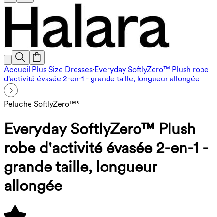
Accueil
·
Plus Size Dresses
·
Everyday SoftlyZero™ Plush robe
d'activité évasée 2-en-1 - grande taille, longueur allongée
Peluche SoftlyZero™*
Everyday SoftlyZero™ Plush
robe d'activité évasée 2-en-1 -
grande taille, longueur
allongée