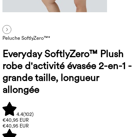
Peluche SoftlyZero™*
Everyday SoftlyZero™ Plush
robe d'activité évasée 2-en-1 -
grande taille, longueur
allongée
4.4
(
102
)
€40,95 EUR
€40,95 EUR