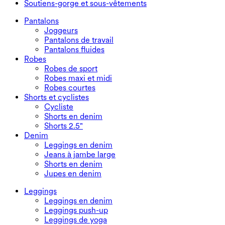
Soutiens-gorge et sous-vêtements
Robes grande taille
Manteaux
Hauts de maillot de bain
Soutiens-gorge et sous-vêtements
Bas de maillot de bain
Soutiens-gorge
Pantalons
Ensembles de maillots de bain
Sous-vêtements
Joggeurs
Pantalons de travail
Pantalons fluides
Robes
Robes de sport
Robes maxi et midi
Robes courtes
Shorts et cyclistes
Cycliste
Shorts en denim
Shorts 2.5"
Denim
Leggings en denim
Jeans à jambe large
Shorts en denim
Jupes en denim
Leggings
Leggings en denim
Leggings push-up
Leggings de yoga