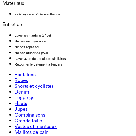
Matériaux
77 % nylon et 23 % élasthanne
Entretien
Laver en machine à froid
Ne pas nettoyer à sec
Ne pas repasser
Ne pas utiliser de javel
Laver avec des couleurs similaires
Retourner le vêtement à l'envers
Pantalons
Pantalons
Robes
Joggeurs
Robes
Shorts et cyclistes
Pantalons de travail
Robes de sport
Shorts et cyclistes
Denim
Pantalons fluides
Robes maxi et midi
Cycliste
Denim
Leggings
Robes courtes
Shorts en denim
Leggings en denim
Leggings
Hauts
Shorts 2.5"
Jeans à jambe large
Leggings en denim
Hauts
Jupes
Shorts en denim
Leggings push-up
Soutiens-gorge de sport
Jupes
Combinaisons
Jupes en denim
Leggings de yoga
T-shirts
Jupes actives
Combinaisons
Grande taille
Jupes courtes
Salopettes
Grande taille
Vestes et manteaux
Jupes maxi et midi
Combishorts
Bas grande taille
Vestes et manteaux
Maillots de bain
Hauts grande taille
Vestes et manteaux
Maillots de bain