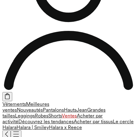
Vêtements
Meilleures
ventes
Nouveautés
Pantalons
Hauts
Jean
Grandes
tailles
Leggings
Robes
Shorts
Ventes
Acheter par
activité
Découvrez les tendances
Acheter par tissus
Le cercle
Halara
Halara | Smiley
Halara x Reece