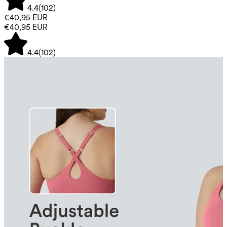
4.4
(
102
)
€40,95 EUR
€40,95 EUR
4.4
(
102
)