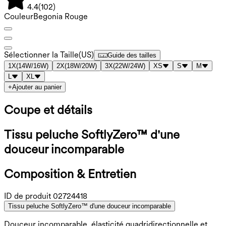
4.4
(
102
)
Couleur
Begonia Rouge
Sélectionner la Taille
(
US
)
Guide des tailles
1X
(
14W/16W
)
2X
(
18W/20W
)
3X
(
22W/24W
)
XS
S
M
L
XL
+
Ajouter au panier
Coupe et détails
Tissu peluche SoftlyZero™ d'une
douceur incomparable
Composition & Entretien
ID de produit
02724418
Tissu peluche SoftlyZero™ d'une douceur incomparable
Douceur incomparable, élasticité quadridirectionnelle et