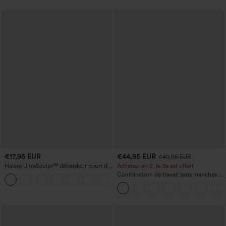
€17,95 EUR
€44,95 EUR
€49,95 EUR
Halara UltraSculpt™ débardeur court de
Achetez-en 2, le 3e est offert
yoga dos nu torsadé à bretelles doubles
Combinaison de travail sans manches à
+11
encolure bateau, côtés noués, toucher
frais, rayée, avec poches — Édition Easy
Peezy