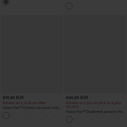
+23
coupe droite
haute sculptant la silhouette, gainant la
taille, avec poches, jambe large en
micro-gaufre
€31,95 EUR
€40,95 EUR
Achetez-en 2, le 3e est offert
Achetez-en 2 pour 61,54 € ou 4 pour
123,08 €.
Halara Flex™ Pantalon de travail taille
haute avec poche latérale arrière et
Halara Flex™ DayStretch pantalon flare
+13
légère coupe évasée
de travail, taille mi-haute, poche latérale
zippée