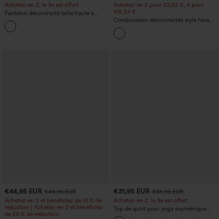
Achetez-en 2, le 3e est offert
Achetez-en 2 pour 52,62 €, 4 pour
105,24 €
Pantalon décontracté taille haute à
cordon, coupe large en mélange de lin,
Combinaison décontractée style harem,
+5
avec poches
encolure en U et poche - Édition Easy
Peezy
€44,95 EUR
€31,95 EUR
€49,95 EUR
€35,95 EUR
Achetez-en 2 et bénéficiez de 10 % de
Achetez-en 2, le 3e est offert
réduction | Achetez-en 3 et bénéficiez
Top de sport pour yoga asymétrique
de 20 % de réduction
(une épaule) à manches longues avec