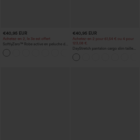
€40,95 EUR
€40,95 EUR
Achetez-en 2, le 3e est offert
Achetez-en 2 pour 61,54 € ou 4 pour
123,08 €.
SoftlyZero™ Robe active en peluche dos
nu — Édition Hyper Facile
DayStretch pantalon cargo slim taille
+29
haute, poches zippées, uni