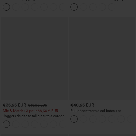
French terry à imprimé denim, taille mi-
yoga taille haute, gainant pour le ventre
haute, style jean, avec poches
et effet rehausseur de fesses
€35,95 EUR
€40,95 EUR
€40,95 EUR
Mix & Match : 3 pour 88,30 € EUR
Pull décontracté à col bateau et
manches chauve-souris
Joggers de danse taille haute à cordon,
effet froncé, coupe fuselée, à séchage
rapide et toucher frais, avec poches —
UPF40+