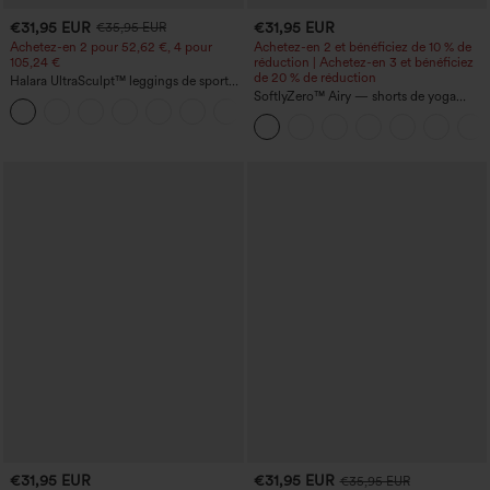
€31,95 EUR
€31,95 EUR
€35,95 EUR
Achetez-en 2 pour 52,62 €, 4 pour
Achetez-en 2 et bénéficiez de 10 % de
105,24 €
réduction | Achetez-en 3 et bénéficiez
de 20 % de réduction
Halara UltraSculpt™ leggings de sport
taille haute sculptants — rehaussement
SoftlyZero™ Airy — shorts de yoga
+15
fessier, maintien du ventre, avec poche
super taille haute 2-en-1 InstantCool
avec poches
€31,95 EUR
€31,95 EUR
€35,95 EUR