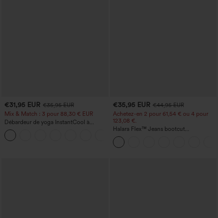
€31,95 EUR
€35,95 EUR
€35,95 EUR
€44,95 EUR
Mix & Match : 3 pour 88,30 € EUR
Achetez-en 2 pour 61,54 € ou 4 pour
123,08 €.
Débardeur de yoga InstantCool à
encolure en U et ourlet arrondi –
Halara Flex™ Jeans bootcut
UPF50+
décontractés taille haute, effet délavé,
avec poches