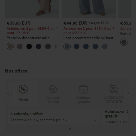
€35,95 EUR
€44,95 EUR
€35,95
€49,95 EUR
Achetez-en 2 pour 61,54 € ou 4
Achetez-en 2 pour 61,54 € ou 4
Achetez-en
pour 123,08 €.
pour 123,08 €.
Pantalon 
Pantalon décontracté taille
Jean décontracté taille mi‑haute,
DayStretch
haute à jambe droite, effet lin,
à cordon de serrage, avec
poches et
+5
avec poches
poches
Nos offres
N
Coupon
Cadeaux
LIVRAISON
Vente
E
spécial
gratuits
GRATUITE
Achetez-en 2, ob
3 achetés, 1 offert
gratuit
Achetez 4 pour 3, achetez 8 pour 6
3 pour 2, 6 pour 4,