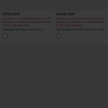
€17,95 EUR
€24,95 EUR
Achetez-en 2 et bénéficiez de 10 % de
Achetez-en 2 et bénéficiez de 10 % de
réduction | Achetez-en 3 et bénéficiez
réduction | Achetez-en 3 et bénéficiez
de 20 % de réduction
de 20 % de réduction
Débardeur de yoga à col rond, à
Top de yoga et sport à encolure ronde,
fronces, effet rafraîchissant - UPF50+
manches courtes, à fronces, effet
+16
rafraîchissant au toucher - UPF50+