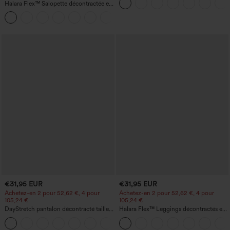
Halara Flex™ Salopette décontractée en
ouverture pour le pouce, ourlet arrondi
denim lavé à encolure en V avec poche
haut-bas, séchage rapide, soutien-gorge
+1
intégré.
€31,95 EUR
€31,95 EUR
Achetez-en 2 pour 52,62 €, 4 pour
Achetez-en 2 pour 52,62 €, 4 pour
105,24 €
105,24 €
DayStretch pantalon décontracté taille
Halara Flex™ Leggings décontractés en
haute à jambe en forme de tonneau
jean à taille haute avec poches
+5
avec poches