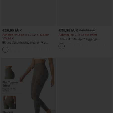
€26,95 EUR
€35,95 EUR
€40,95 EUR
Achetez-en 3 pour 52,62 €, 6 pour
Achetez-en 2, le 3e est offert
105,24 €
Halara UltraSculpt™ leggings
Blouse décontractée à col en V et
d'entraînement taille haute — fronces
manches courtes bouffantes
liftantes pour le fessier, maintien gainant
du ventre et poche