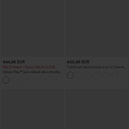
€44,95 EUR
€20,95 EUR
Mix & Match : 3 pour 88,30 € EUR
T-shirt uni décontracté à col V, manches
courtes et fronces
Halara Flex™ jean délavé décontracté
taille haute à poches, coupe baggy à
+2
jambe large