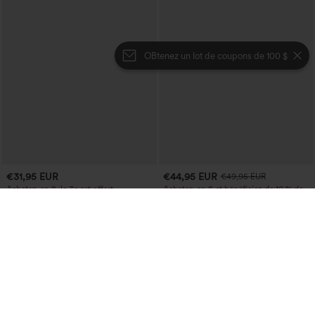
OBtenez un lot de coupons de 100 $
€31,95 EUR
€44,95 EUR
€49,95 EUR
Achetez-en 2, le 3e est offert
Achetez-en 2 et bénéficiez de 10 % de
réduction | Achetez-en 3 et bénéficiez
Jupe midi décontractée en velours
de 20 % de réduction
côtelé, taille mi-haute, poches avant
+1
latérales à rabat
Halara Flex™ jean décontracté taille
haute, large, avec poches, ourlet
retroussé et effet délavé