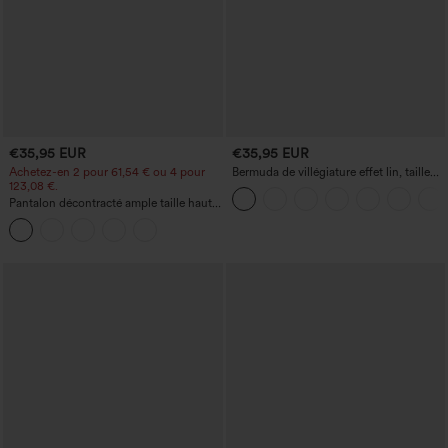
€35,95 EUR
€35,95 EUR
Achetez-en 2 pour 61,54 € ou 4 pour
Bermuda de villégiature effet lin, taille
123,08 €.
haute, ourlet roulotté, longueur 10'' avec
poches
Pantalon décontracté ample taille haute
à jambes larges, avec poches