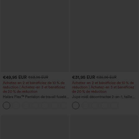
€49,95 EUR
€31,95 EUR
€53,95 EUR
€35,95 EUR
Achetez-en 2 et bénéficiez de 10 % de
Achetez-en 2 et bénéficiez de 10 % de
réduction | Achetez-en 3 et bénéficiez
réduction | Achetez-en 3 et bénéficiez
de 20 % de réduction
de 20 % de réduction
Halara Flex™ Pantalon de travail fuselé,
Jupe midi décontractée 2-en-1, taille
uni, taille haute, avec poches
haute à effet gainant, froncée avec
+8
ourlet arrondi, en polaire et PU