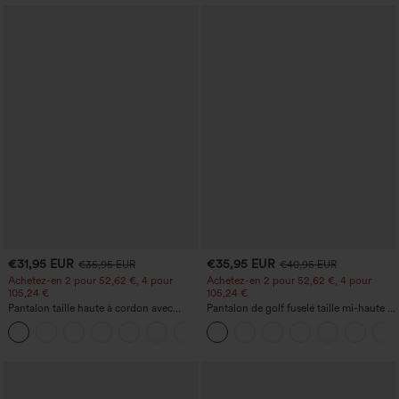
€31,95 EUR
€35,95 EUR
€35,95 EUR
€40,95 EUR
Achetez-en 2 pour 52,62 €, 4 pour
Achetez-en 2 pour 52,62 €, 4 pour
105,24 €
105,24 €
Pantalon taille haute à cordon avec
Pantalon de golf fuselé taille mi-haute à
poches, jambe large et coupe ample,
cordon, ourlet incurvé, séchage rapide,
+15
style décontracté, effet lin
avec poches — UPF40+