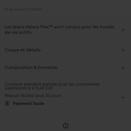
ID de produit 02784224
Les jeans Halara Flex™ sont conçus pour les modes
de vie actifs.
Conçu pour avoir une apparence d'un jean, innové pour le confort de
sport, le denim Halara Flex™ vous offre l'extensibilité et la douceur vous
Coupe et détails
permettant de bouger librement.
Près du corps
Col licou
Décontracté
Mini
Composition & Entretien
Extensible dans les 4 sens
Tissu doux
Étroite
Sans manches
Élasticité quatre directions
Aussi confortable qu’un legging
Tissu léger
Livraison standard gratuite pour les commandes
supérieures à
Moulante
€70,46 EUR
Retours faciles sous 30 jours
Paiement facile