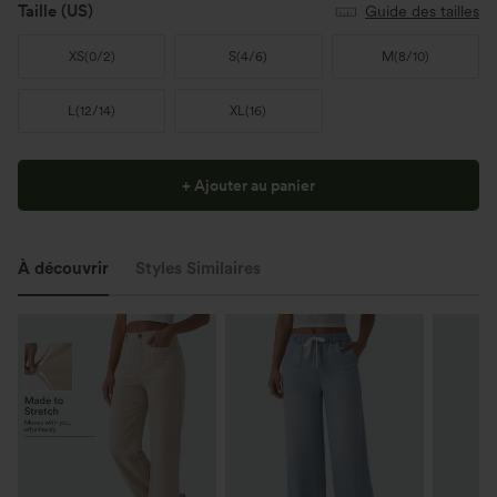
Taille
(US)
Guide des tailles
XS
(
0/2
)
S
(
4/6
)
M
(
8/10
)
L
(
12/14
)
XL
(
16
)
+ Ajouter au panier
À découvrir
Styles Similaires