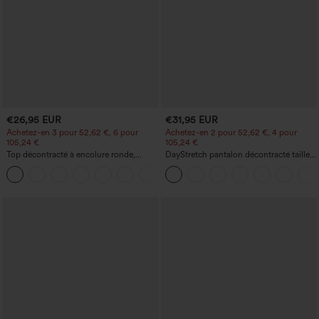
€26,95 EUR
€31,95 EUR
Achetez-en 3 pour 52,62 €, 6 pour
Achetez-en 2 pour 52,62 €, 4 pour
105,24 €
105,24 €
Top décontracté à encolure ronde,
DayStretch pantalon décontracté taille
manches chauve-souris et coupe ample
haute avec poches et coupe droite
+1