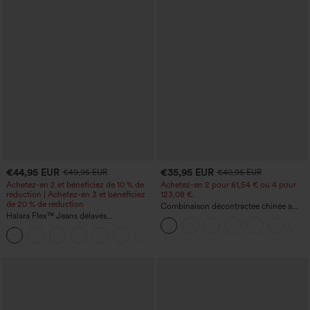
€44,95 EUR
€35,95 EUR
€49,95 EUR
€40,95 EUR
Achetez-en 2 et bénéficiez de 10 % de
Achetez-en 2 pour 61,54 € ou 4 pour
réduction | Achetez-en 3 et bénéficiez
123,08 €.
de 20 % de réduction
Combinaison décontractée chinée à
Halara Flex™ Jeans délavés
bretelles réglables, fronces et jambes
décontractés, coupe baggy à jambe
larges, avec poches — facile comme
+5
large, taille basse asymétrique, poches
tout
zippées