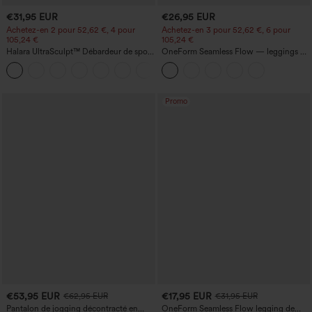
€31,95 EUR
€26,95 EUR
Achetez-en 2 pour 52,62 €, 4 pour
Achetez-en 3 pour 52,62 €, 6 pour
105,24 €
105,24 €
Halara UltraSculpt™ Débardeur de sport
OneForm Seamless Flow — leggings de
à col rond et ourlet arrondi
yoga sans coutures, taille mi-haute, effet
+11
gainant pour le ventre et liftant pour les
fesses
Promo
€53,95 EUR
€17,95 EUR
€62,95 EUR
€31,95 EUR
Pantalon de jogging décontracté en
OneForm Seamless Flow legging de