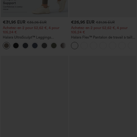
€31,95 EUR
€26,95 EUR
€35,95 EUR
€31,95 EUR
Achetez-en 2 pour 52,62 €, 4 pour
Achetez-en 2 pour 52,62 €, 4 pour
105,24 €
105,24 €
Halara UltraSculpt™ Leggings
Halara Flex™ Pantalon de travail à taille
d'entraînement sculptants taille haute,
haute, jambe large, avec poches, en
+16
effet ventre plat, avec poche
maille gaufrée