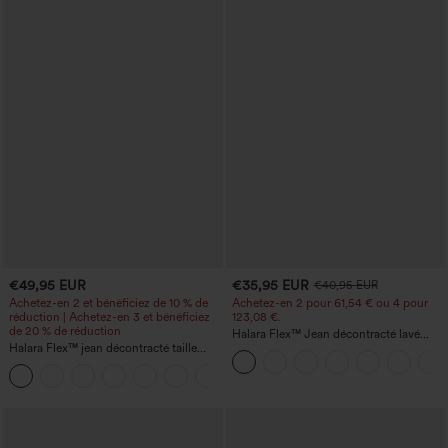
€49,95 EUR
€35,95 EUR
€40,95 EUR
Achetez-en 2 et bénéficiez de 10 % de
Achetez-en 2 pour 61,54 € ou 4 pour
réduction | Achetez-en 3 et bénéficiez
123,08 €.
de 20 % de réduction
Halara Flex™ Jean décontracté lavé
Halara Flex™ jean décontracté taille
taille haute à poche croisée
haute à effet gainant, coupe large, avec
poches