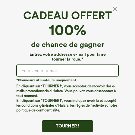
CADEAU OFFERT
Denim Halara Flex™*
100%
Halara Flex™ mini-robe bodycon avec lanière
au cou, fermeture éclair et ceinture, en jean
délavé, style décontracté.
4.4
(
9
)
de chance de gagner
€57,95 EUR
Entrez votre addresse e-mail pour faire
tourner la roue.*
*Nouveaux utilisateurs uniquement.
En cliquant sur "TOURNER !", vous acceptez de recevoir des e-
mails promotionnels d'Halara. Vous pouvez vous désabonner à
tout moment.
En cliquant sur "TOURNER !", vous indiquez avoir lu et accepté
les conditions générales d'Halara
,
les règles de l'activité
et notre
politique de confidentialité
.
TOURNER !