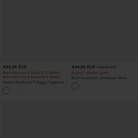
€44,95 EUR
€44,95 EUR
€49,95 EUR
Beim Kauf von 2 Stück 10 % Rabatt |
Kaufe 2, erhalte 1 gratis
Beim Kauf von 3 Stück 20 % Rabatt
Boot-Ausschnitt, ärmelloser Work-
Halara UltraSculpt™ Baggy-Yogahose
Jumpsuit mit seitlicher Bindung,
mit hohem Bund, Bauchkontrolle,
kühlender Cool-Touch-Effekt, gestreift
Color-Block-Streifen und Taschen
und mit Taschen – Easy Peezy Edition