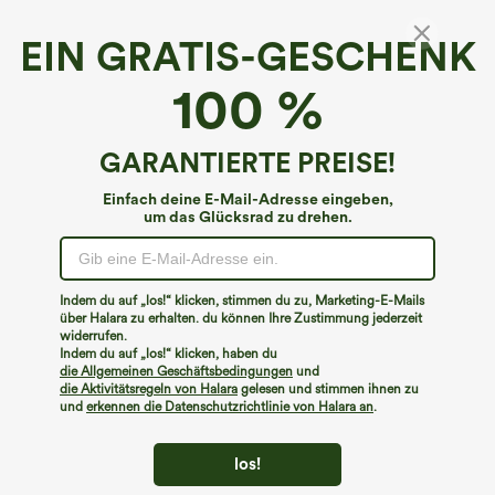
EIN GRATIS-GESCHENK
100 %
GARANTIERTE PREISE!
Einfach deine E-Mail-Adresse eingeben,
um das Glücksrad zu drehen.
€31,95 EUR
€40,95 EUR
Kaufe 2, erhalte 1 gratis
Kaufen Sie 2 Stück für 61,54 € oder 4
Stück für 123,08 €.
Halara Flex™ Dehnbare Stoffhose mit
hohem Bund und Seitentasche hinten
Halara Flex™ DayStretch Hose mit
Indem du auf „los!“ klicken, stimmen du zu, Marketing-E-Mails
+13
mittlerer Bundhöhe, seitlicher
über Halara zu erhalten. du können Ihre Zustimmung jederzeit
Reißverschlusstasche und
Work‑Flare‑Schnitt
widerrufen.
Indem du auf „los!“ klicken, haben du
die Allgemeinen Geschäftsbedingungen
und
die Aktivitätsregeln von Halara
gelesen und stimmen ihnen zu
und
erkennen die Datenschutzrichtlinie von Halara an
.
los!