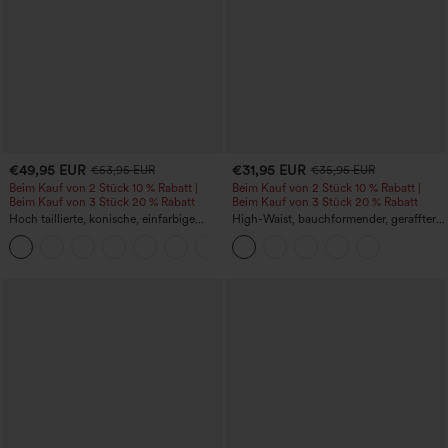
€49,95 EUR
€31,95 EUR
€53,95 EUR
€35,95 EUR
Beim Kauf von 2 Stück 10 % Rabatt |
Beim Kauf von 2 Stück 10 % Rabatt |
Beim Kauf von 3 Stück 20 % Rabatt
Beim Kauf von 3 Stück 20 % Rabatt
Hoch taillierte, konische, einfarbige
High-Waist, bauchformender, geraffter
Anzughose mit Seitentaschen
Midirock mit geschwungenem Saum, 2-
+8
in-1 Fleece/PU, lässig