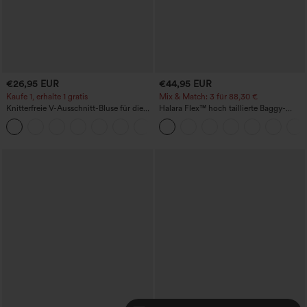
€26,95 EUR
€44,95 EUR
Kaufe 1, erhalte 1 gratis
Mix & Match: 3 für 88,30 €
Knitterfreie V-Ausschnitt-Bluse für die
Halara Flex™ hoch taillierte Baggy-
Arbeit, kurzärmelig und oversized
Jeans mit Taschen, weitem Bein,
+1
stonewashed, lässig