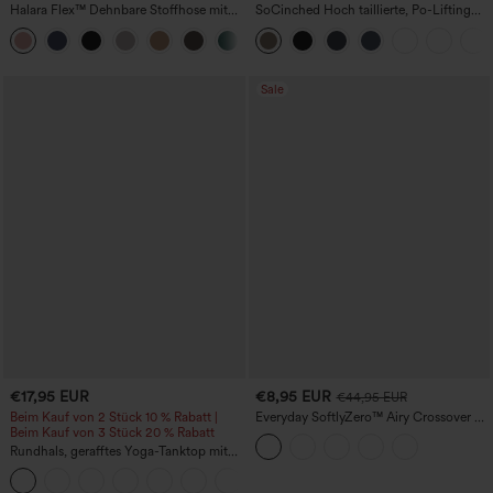
Halara Flex™ Dehnbare Stoffhose mit
SoCinched Hoch taillierte, Po-Lifting
hohem Bund, Waffelmuster,
7/8-Trainingsleggings mit
+21
Seitentaschen und weitem Bein
Bauchkontrolle und Seitentaschen
Sale
€17,95 EUR
€8,95 EUR
€44,95 EUR
Beim Kauf von 2 Stück 10 % Rabatt |
Everyday SoftlyZero™ Airy Crossover 2-
Beim Kauf von 3 Stück 20 % Rabatt
in-1 Mini-Tennisrock mit Seitentasche,
InstantCool – Lucid
Rundhals, gerafftes Yoga-Tanktop mit
Cool-Touch-Effekt – UPF50+
+16