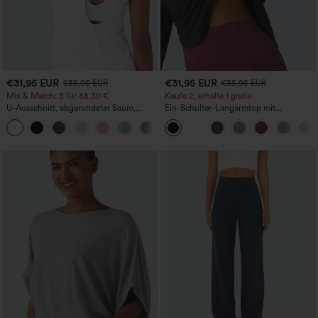
€31,95 EUR
€31,95 EUR
€35,95 EUR
€35,95 EUR
Mix & Match: 3 für 88,30 €
Kaufe 2, erhalte 1 gratis
U-Ausschnitt, abgerundeter Saum,
Ein-Schulter-Langarmtop mit
InstantCool Yoga-Trägertop – UPF50+
Daumenloch, geschwungener Saum
(High-Low), schnell trocknend – Yoga-
Sporttop mit integriertem BH