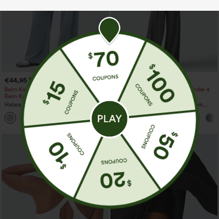
€44,95 EUR
€35,95 EUR
€49,95 EUR
€40,95 EUR
Beim Kauf von 2 Stück 10 % Rabatt |
Kaufen Sie 2 Stück für 61,54 € oder 4
Beim Kauf von 3 Stück 20 % Rabatt
Stück für 123,08 €.
Halara Flex™ Asymmetrische Low-Rise-
Jumpsuit mit verstellbaren Trägern,
Jeans mit Reißverschlusstaschen,
gerafftem Detail, weitem Bein und
+5
Baggy-Stil, weitem Bein, gewaschen,
meliertem Stoff, lässig, mit Taschen -
lässig
Easy Peezy