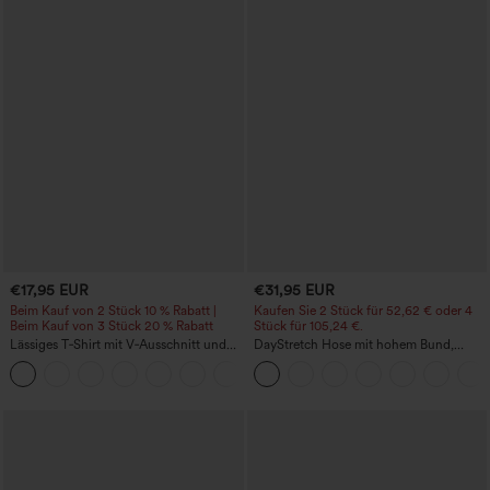
€17,95 EUR
€31,95 EUR
Beim Kauf von 2 Stück 10 % Rabatt |
Kaufen Sie 2 Stück für 52,62 € oder 4
Beim Kauf von 3 Stück 20 % Rabatt
Stück für 105,24 €.
Lässiges T‑Shirt mit V‑Ausschnitt und
DayStretch Hose mit hohem Bund,
kurzen Ärmeln
Barrel-Leg und Taschen
+9