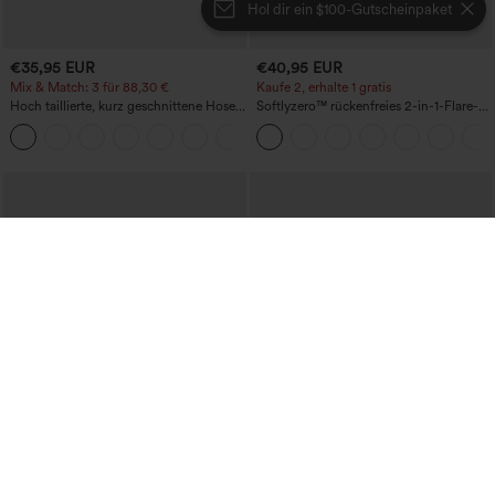
Hol dir ein $100-Gutscheinpaket
€35,95 EUR
€40,95 EUR
Mix & Match: 3 für 88,30 €
Kaufe 2, erhalte 1 gratis
Hoch taillierte, kurz geschnittene Hose
Softlyzero™ rückenfreies 2-in-1-Flare-
mit Reißverschlusstasche in Leinenoptik
Trainingskleid – Wannabe – Easy Peezy
+7
€40,95 EUR
€31,95 EUR
€35,95 EUR