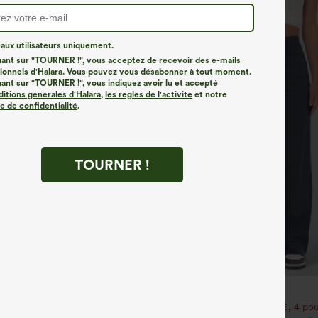
ux utilisateurs uniquement.
uant sur "TOURNER !", vous acceptez de recevoir des e-mails
onnels d'Halara. Vous pouvez vous désabonner à tout moment.
uant sur "TOURNER !", vous indiquez avoir lu et accepté
ditions générales d'Halara
,
les règles de l'activité
et notre
ue de confidentialité
.
TOURNER !
€31,95 EUR
our 52,62 €, 6 pour 105,24 €
Achetez-en 2 pour 52,62 €, 4 pou