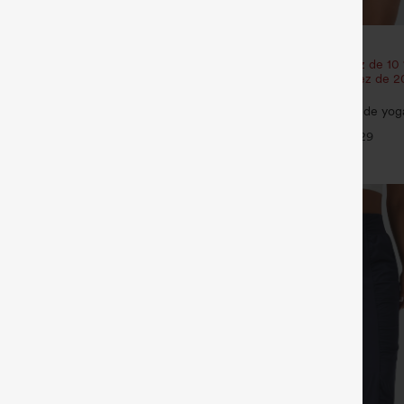
€31,95 EUR
y short de yoga 3'' à taille haute,
Achetez-en 2 et bénéficiez de 10
tCool, avec poches
| Achetez-en 3 et bénéficiez de 
+15
réduction
SoftlyZero™ Airy — shorts de yoga
haute 2-en-1 InstantCool avec po
+29