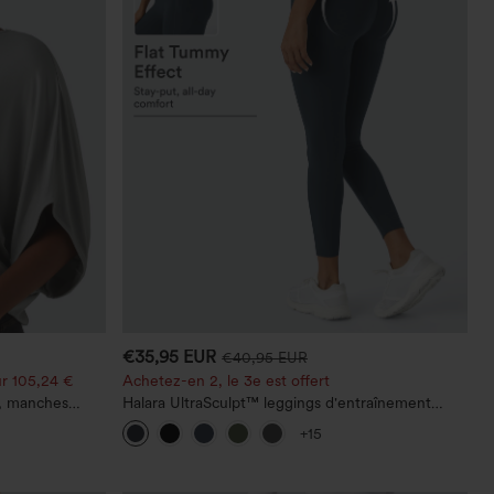
€35,95 EUR
€40,95 EUR
r 105,24 €
Achetez-en 2, le 3e est offert
e, manches
Halara UltraSculpt™ leggings d'entraînement
taille haute — fronces liftantes pour le fessier,
+15
maintien gainant du ventre et poche