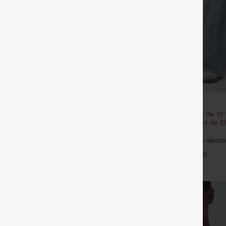
€44,95 EUR
35,95 EUR
€49,95 EUR
our 52,62 €, 4 pour 105,24 €
Achetez-en 2 et bénéficiez de 10
| Achetez-en 3 et bénéficiez de 
 haute à cordon avec poches,
réduction
 coupe ample, style décontracté,
+19
Halara Flex™ Jeans délavés décon
baggy à jambe large, taille basse 
+9
poches zippées