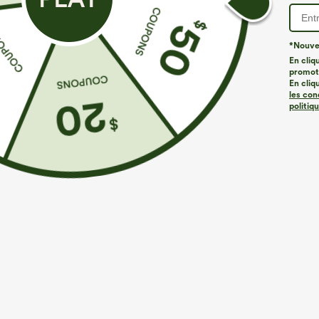
*Nouvea
En cliq
promoti
En cliq
les con
politiq
€31,95 EUR
€26,95 EUR
€35,95 EUR
Achetez-en 2, le 3e est offert
Achetez-en 3 p