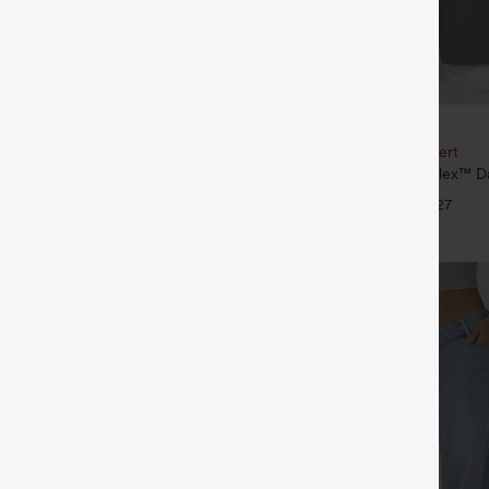
€35,95 EUR
€49,95 EUR
our 61,54 € ou 4 pour 123,08 €.
Achetez-en 2, le 3e est offert
é taille mi‑haute, à cordon de
Pantalon de travail Halara Flex™ D
poches
taille haute, avec poches et coupe
+27