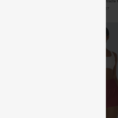
actée à col en V et manches
DayStretch pantalon décontracté t
ntes
avec poches et coupe droite
+3
+27