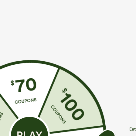
€35,95 EUR
€35,95 EUR
€40,95 EUR
Achetez-en 2 pour 61,54 € ou 4 pour 123,08 €.
Achetez-en 2 p
Combinaison décontractée chinée à bretelles
Pantalon de gol
réglables, fronces et jambes larges, avec poches
ourlet incurvé
+14
— facile comme tout
UPF40+
Ent