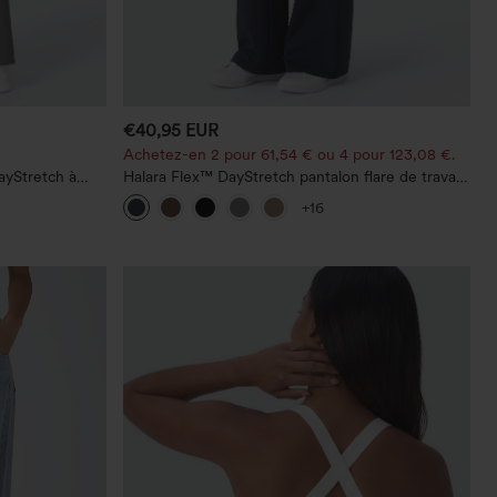
€40,95 EUR
Achetez-en 2 pour 61,54 € ou 4 pour 123,08 €.
ayStretch à
Halara Flex™ DayStretch pantalon flare de travail,
 droite
taille mi-haute, poche latérale zippée
+16