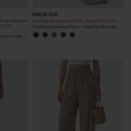
€26,95 EUR
 % de réduction
Achetez-en 3 pour 52,62 €, 6 pour 105,24 €
20 % de
OneForm Seamless Flow — leggings de yoga
sans coutures, taille mi-haute, effet gainant pour
 super taille
le ventre et liftant pour les fesses
ches