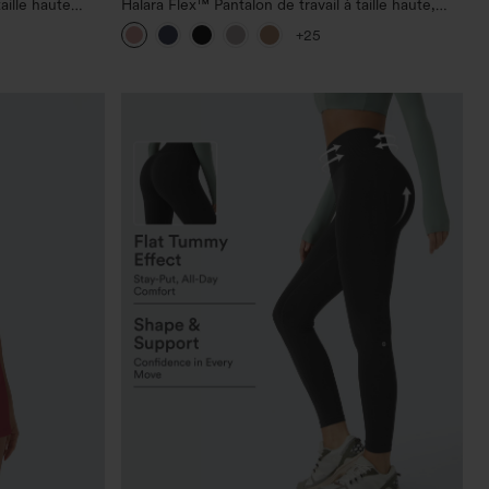
aille haute
Halara Flex™ Pantalon de travail à taille haute,
jambe large, avec poches, en maille gaufrée
+25