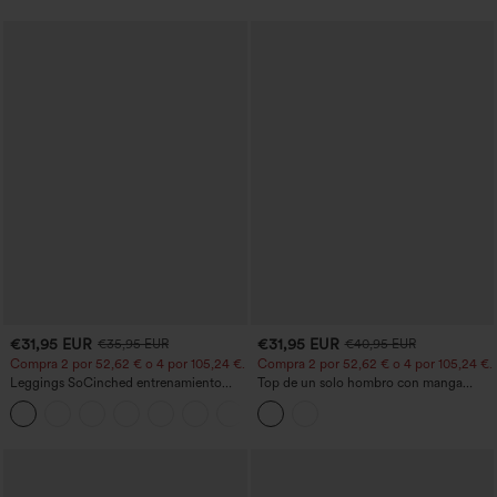
€31,95 EUR
€31,95 EUR
€35,95 EUR
€40,95 EUR
Compra 2 por 52,62 € o 4 por 105,24 €.
Compra 2 por 52,62 € o 4 por 105,24 €.
Leggings SoCinched entrenamiento
Top de un solo hombro con manga
moldeador abdomen bolsillo lateral tiro
corta, dobladillo curvo high‑low,
+16
alto
sujetador integrado y estampado de
lunares, estilo casual