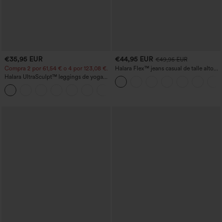
€35,95 EUR
€44,95 EUR
€49,95 EUR
Compra 2 por 61,54 € o 4 por 123,08 €.
Halara Flex™ jeans casual de talle alto
con bolsillos, pierna recta y lavados
Halara UltraSculpt™ leggings de yoga
bootcut de talle alto con control
+11
abdominal, efecto moldeador y bolsillos