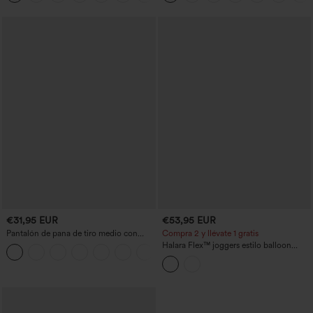
€31,95 EUR
€53,95 EUR
Pantalón de pana de tiro medio con
Compra 2 y llévate 1 gratis
cremallera
Halara Flex™ joggers estilo balloon
+7
casual en denim de tiro medio con
bolsillos