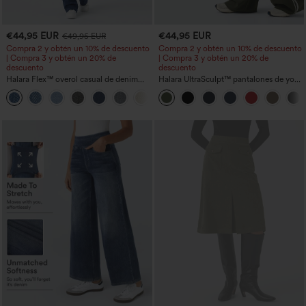
€44,95 EUR
€44,95 EUR
€49,95 EUR
Compra 2 y obtén un 10% de descuento
Compra 2 y obtén un 10% de descuento
| Compra 3 y obtén un 20% de
| Compra 3 y obtén un 20% de
descuento
descuento
Halara Flex™ overol casual de denim
Halara UltraSculpt™ pantalones de yoga
lavado con escote en V y bolsillos
holgados de talle alto con control
+1
abdominal, rayas color block y bolsillos