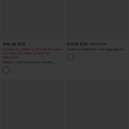
€40,95 EUR
€17,95 EUR
€31,95 EUR
Compra 2 y obtén un 10% de descuento
OneForm Seamless Flow leggings de
| Compra 3 y obtén un 20% de
yoga de talle alto con control abdominal
descuento
y realce de glúteos
Vestido midi informal con escote
redondo, sujetador integrado, sin
mangas y bajo con volantes