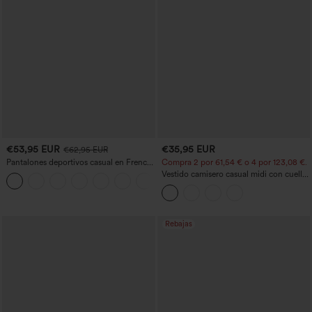
€53,95 EUR
€35,95 EUR
€62,95 EUR
Pantalones deportivos casual en French
Compra 2 por 61,54 € o 4 por 123,08 €.
terry con estampado denim, tiro medio,
Vestido camisero casual midi con cuello,
estilo jeans y bolsillos
mangas casquillo, cinturón, dobladillo
curvo con abertura y bolsillos
Rebajas