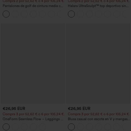
Compra 2 por 52,62 € o 4 por 105,24 €.
Compra 2 por 52,62 € o 4 por 105,24 €.
Pantalones de golf de cintura media con
Halara UltraSculpt™ top deportivo sin
cordón, dobladillo curvo, secado rápido,
mangas con escote redondo y bajo
+2
de corte cónico y con bolsillos - UPF40+
curvo
€26,95 EUR
€26,95 EUR
Compra 3 por 52,62 € o 6 por 105,24 €.
Compra 3 por 52,62 € o 6 por 105,24 €.
OneForm Seamless Flow – Leggings de
Blusa casual con escote en V y mangas
yoga sin costuras, tiro medio, control de
cortas abullonadas
abdomen y realce de glúteos