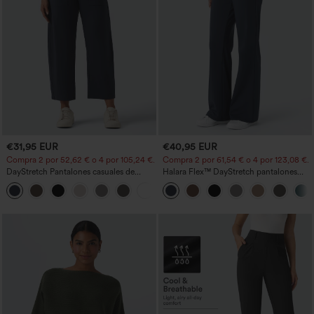
€31,95 EUR
€40,95 EUR
Compra 2 por 52,62 € o 4 por 105,24 €.
Compra 2 por 61,54 € o 4 por 123,08 €.
DayStretch Pantalones casuales de
Halara Flex™ DayStretch pantalones
cintura alta con pernera tipo barril y
acampanados de trabajo de tiro medio
+5
bolsillos
con bolsillo lateral con cremallera