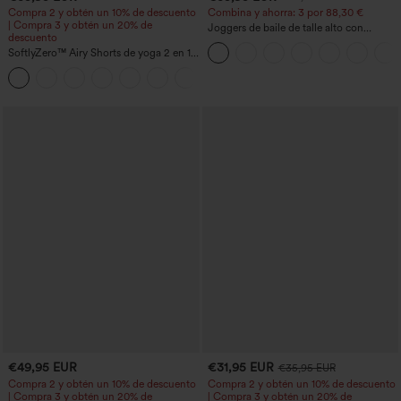
Compra 2 y obtén un 10% de descuento
Combina y ahorra: 3 por 88,30 €
| Compra 3 y obtén un 20% de
Joggers de baile de talle alto con
descuento
cordón, fruncidos, corte cónico, secado
SoftlyZero™ Airy Shorts de yoga 2 en 1
rápido, tacto fresco y bolsillos - UPF40+
InstantCool de talle súper alto, 7" con
+23
bolsillos
€49,95 EUR
€31,95 EUR
€35,95 EUR
Compra 2 y obtén un 10% de descuento
Compra 2 y obtén un 10% de descuento
| Compra 3 y obtén un 20% de
| Compra 3 y obtén un 20% de