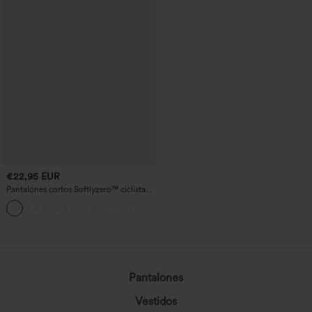
€22,95 EUR
Pantalones cortos Softlyzero™ ciclista
yoga bolsillo lateral cruzado tiro alto 7"-
+1
UPF50+
cargando...
Pantalones
Vestidos