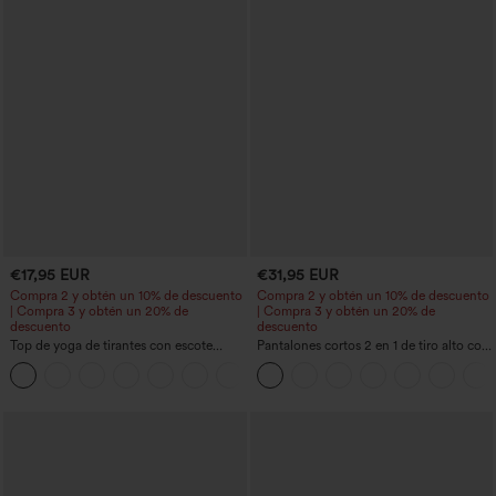
€17,95 EUR
€31,95 EUR
Compra 2 y obtén un 10% de descuento
Compra 2 y obtén un 10% de descuento
| Compra 3 y obtén un 20% de
| Compra 3 y obtén un 20% de
descuento
descuento
Top de yoga de tirantes con escote
Pantalones cortos 2 en 1 de tiro alto con
redondo, fruncido y tacto fresco -
bolsillo interior y trasero
+16
UPF50+