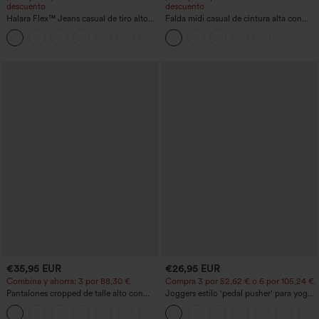
descuento
descuento
Halara Flex™ Jeans casual de tiro alto
Falda midi casual de cintura alta con
con control abdominal, pernera ancha y
control abdominal, fruncida, bajo curvo,
bolsillos
2 en 1 en forro polar y PU
€35,95 EUR
€26,95 EUR
Combina y ahorra: 3 por 88,30 €
Compra 3 por 52,62 € o 6 por 105,24 €.
Pantalones cropped de talle alto con
Joggers estilo 'pedal pusher' para yoga
bolsillos con cremallera y efecto lino
de talle alto, fruncidos y jaspeados, con
+7
bolsillos