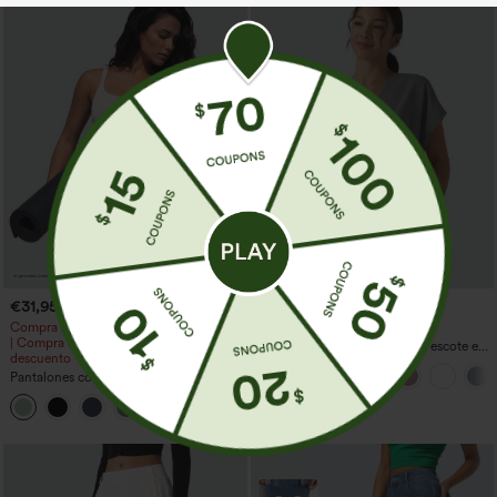
€31,95 EUR
€26,95 EUR
Compra 2 y obtén un 10% de descuento
Compra 1 y llévate 1 gratis
| Compra 3 y obtén un 20% de
Blusa oversize de trabajo con escote en
descuento
V y manga corta, resistente a las arrugas
Pantalones cortos de yoga 2 en 1 con
bolsillo trasero de talle muy alto y
+20
bolsillo lateral oculto de 5&#39;&#39;
de longitud más larga