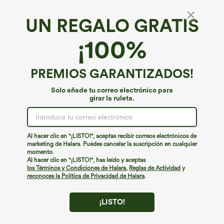
cruzado tacto fresco bolsillo lateral 2 en
talle alto, moldeadores del cuerpo, que
+25
1 -UPF50+
estilizan la cintura, con bolsillos, de
pierna ancha en micro‑waffle
UN REGALO GRATIS
¡100%
PREMIOS GARANTIZADOS!
Solo añade tu correo electrónico para
girar la ruleta.
Al hacer clic en "¡LISTO!", aceptas recibir correos electrónicos de
marketing de Halara. Puedes cancelar la suscripción en cualquier
momento.
Al hacer clic en "¡LISTO!", has leído y aceptas
los Términos y Condiciones de Halara
,
Reglas de Actividad
y
€31,95 EUR
€35,95 EUR
€35,95 EUR
€40,95 EUR
reconoces la Política de Privacidad de Halara
.
Compra 2 y llévate 1 gratis
Compra 2 y llévate 1 gratis
Top deportivo de yoga de un solo
Halara UltraSculpt™ leggings de
hombro, manga larga con agujero para
entrenamiento moldeadores de talle alto
+3
el pulgar, dobladillo curvo estilo high-
con fruncido trasero que realza los
¡LISTO!
low (frente más corto, espalda más
glúteos, control de abdomen y bolsillos
larga), de secado rápido, con sujetador
incorporado