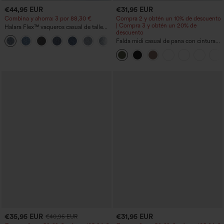
€44,95 EUR
€31,95 EUR
Combina y ahorra: 3 por 88,30 €
Compra 2 y obtén un 10% de descuento
| Compra 3 y obtén un 20% de
Halara Flex™ vaqueros casual de talle
descuento
alto con bolsillos, estilo baggy de pierna
+2
ancha, efecto lavado
Falda midi casual de pana con cintura
media y bolsillo lateral frontal con
solapa
€35,95 EUR
€31,95 EUR
€40,95 EUR