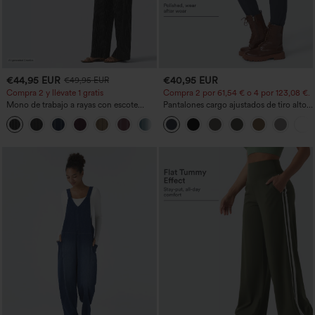
€44,95 EUR
€40,95 EUR
€49,95 EUR
Compra 2 y llévate 1 gratis
Compra 2 por 61,54 € o 4 por 123,08 €.
Mono de trabajo a rayas con escote
Pantalones cargo ajustados de tiro alto
barco, sin mangas, lazo lateral, tacto
con múltiples bolsillos y cremallera con
+8
Cool Touch y bolsillos - Edición Easy
botones
Peezy