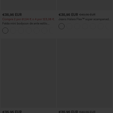
€35,95 EUR
€35,95 EUR
€40,95 EUR
Compra 2 por 61,54 € o 4 por 123,08 €.
Jeans Halara Flex™ súper acampanado
elástico lavado bolsillo cruzado tiro alto
Falda mini bodycon de ante estilo
crossover, talle alto, 2 en 1, dobladillo
con flecos, para fiesta
€35,95 EUR
€35,95 EUR
€40,95 EUR