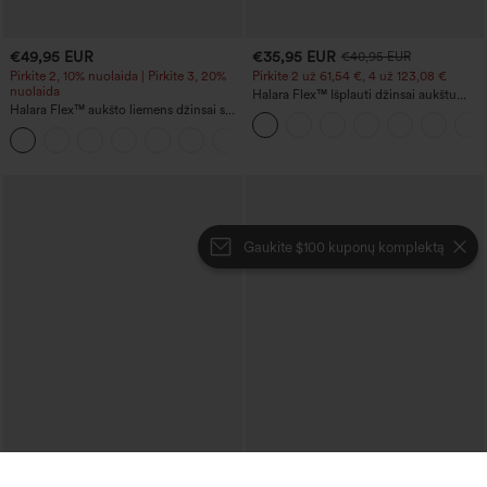
€49,95 EUR
€35,95 EUR
€40,95 EUR
Pirkite 2, 10% nuolaida | Pirkite 3, 20%
Pirkite 2 už 61,54 €, 4 už 123,08 €
nuolaida
Halara Flex™ Išplauti džinsai aukštu
Halara Flex™ aukšto liemens džinsai su
liemeniu su kryžminėmis kišenėmis,
pilvo formavimo efektu, plačiomis
kasdienio stiliaus
kojomis, kasdieniai, su kišenėmis
Gaukite $100 kuponų komplektą