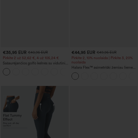
€35,95 EUR
€44,95 EUR
€40,95 EUR
€49,95 EUR
Pirkite 2 už 52,62 €, 4 už 105,24 €
Pirkite 2, 10% nuolaida | Pirkite 3, 20%
nuolaida
Sašaurėjančios golfo kelnės su vidutiniu
liemeniu, raišteliu juosmenyje, išlenkta
Halara Flex™ asimetriški žemiau liemens
+2
apačia, greitai džiūstančios, su
džinsai su užtrauktukų kišenėmis, laisvo
kišenėmis — UPF40+
kirpimo, plačiomis kojomis ir išpraustu
efektu – kasdieniai.