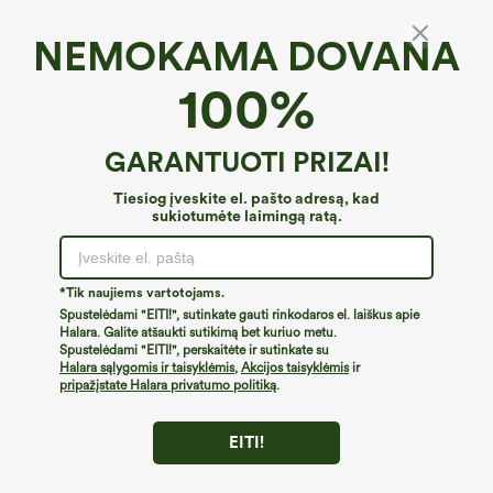
NEMOKAMA DOVANA
Halara Flex™ Kelnės su aukštu liemeniu,
100%
siaurėjančios, trumpintos, su kišenėmis
4.4
(
308
)
GARANTUOTI PRIZAI!
€31,95 EUR
Buy 2 For €52,62 EUR, 4 For €105,24 EUR
Tiesiog įveskite el. pašto adresą, kad
sukiotumėte laimingą ratą.
*Tik naujiems vartotojams.
Spustelėdami "EITI!", sutinkate gauti rinkodaros el. laiškus apie
Halara. Galite atšaukti sutikimą bet kuriuo metu.
Spustelėdami "EITI!", perskaitėte ir sutinkate su
Halara sąlygomis ir taisyklėmis
,
Akcijos taisyklėmis
ir
pripažįstate Halara privatumo politiką
.
EITI!