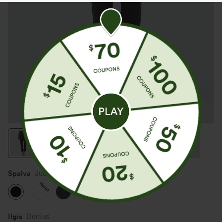
Spalva
Juoda
Nauja
Nauja
Ilgis
Derlius