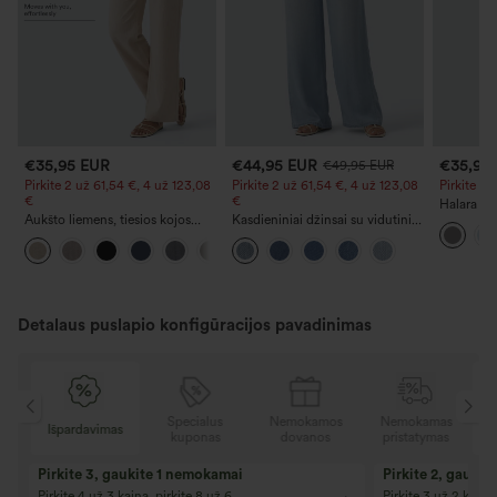
€35,95 EUR
€44,95 EUR
€35,95
€49,95 EUR
Pirkite 2 už 61,54 €, 4 už 123,08
Pirkite 2 už 61,54 €, 4 už 123,08
Pirkite 2
€
€
Halara Fl
Aukšto liemens, tiesios kojos
Kasdieniniai džinsai su vidutiniu
juosmens 
kasdieninės lininio pojūčio
liemeniu, raišteliu ir kišenėmis
kišenėmis 
+5
kelnės su kišenėmis
Detalaus puslapio konfigūracijos pavadinimas
as
Specialus
Nemokamos
Nemokamas
Išpardavimas
I
s
kuponas
dovanos
pristatymas
Pirkite 3, gaukite 1 nemokamai
Pirkite 2, gauki
Pirkite 4 už 3 kainą, pirkite 8 už 6
Pirkite 3 už 2 kainą,