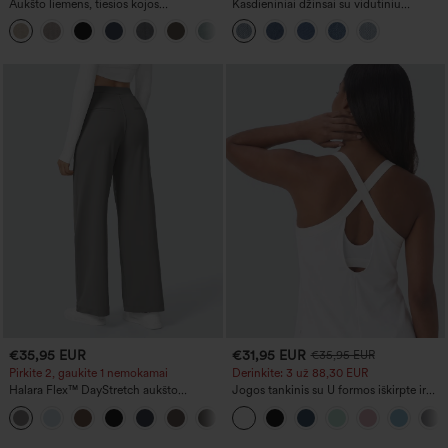
Aukšto liemens, tiesios kojos
Kasdieniniai džinsai su vidutiniu
kasdieninės lininio pojūčio kelnės su
liemeniu, raišteliu ir kišenėmis
+5
kišenėmis
€35,95 EUR
€31,95 EUR
€35,95 EUR
Pirkite 2, gaukite 1 nemokamai
Derinkite: 3 už 88,30 EUR
Halara Flex™ DayStretch aukšto
Jogos tankinis su U formos iškirpte ir
juosmens darbo kelnės su kišenėmis ir
išlenkta apačia, InstantCool, UPF50+
+23
tiesiomis kojomis