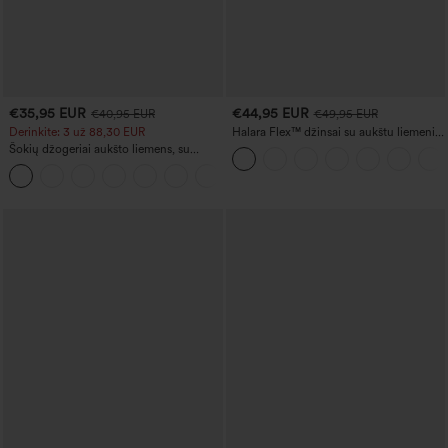
€35,95 EUR
€44,95 EUR
€40,95 EUR
€49,95 EUR
Derinkite: 3 už 88,30 EUR
Halara Flex™ džinsai su aukštu liemeniu,
kišenėmis ir tiesiu kirpimu, su išplauta
Šokių džogeriai aukšto liemens, su
apdaila — kasdieniai
raišteliais, raukšlėti, siaurėjantys, greitai
džiūstantys, su vėsinančiu pojūčiu, su
kišenėmis - UPF40+