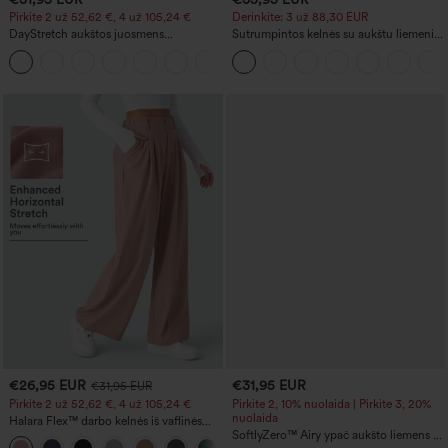
Pirkite 2 už 52,62 €, 4 už 105,24 €
Derinkite: 3 už 88,30 EUR
DayStretch aukštos juosmens
Sutrumpintos kelnės su aukštu liemeniu,
laisvalaikio kelnės su kišenėmis ir
kišene su užtrauktuku ir lino faktūra
+23
tiesiomis kojomis
€26,95 EUR
€31,95 EUR
€31,95 EUR
Pirkite 2 už 52,62 €, 4 už 105,24 €
Pirkite 2, 10% nuolaida | Pirkite 3, 20%
nuolaida
Halara Flex™ darbo kelnės iš vaflinės
medžiagos, su aukštu liemeniu,
SoftlyZero™ Airy ypač aukšto liemens 2