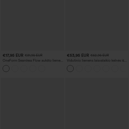
€17,95 EUR
€53,95 EUR
€31,95 EUR
€62,95 EUR
OneForm Seamless Flow aukšto liemens
Vidutinio liemens laisvalaikio kelnės iš
jogos tamprės su pilvo kontrole ir
French terry audinio su džinso raštu ir
sėdmenų pakėlimu
kišenėmis