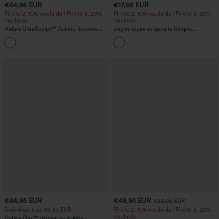
€44,95 EUR
€17,95 EUR
Pirkite 2, 10% nuolaida | Pirkite 3, 20%
Pirkite 2, 10% nuolaida | Pirkite 3, 20%
nuolaida
nuolaida
Halara UltraSculpt™ Aukšto liemens
Jogos topas su apvalia iškirpte,
plačios jogos kelnės su pilvo kontrole,
raukiniais ir vėsinančiu pojūčiu —
spalvotais blokiniais dryžiais ir kišenėmis
UPF50+
€44,95 EUR
€49,95 EUR
€53,95 EUR
Derinkite: 3 už 88,30 EUR
Pirkite 2, 10% nuolaida | Pirkite 3, 20%
nuolaida
Halara Flex™ džinsai su aukšta