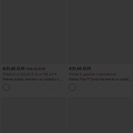
€31,95 EUR
€31,95 EUR
€35,95 EUR
Pirkite 2 už 52,62 €, 4 už 105,24 €
Pirkite 2, gaukite 1 nemokamai
Kelnės aukštu liemeniu su raišteliu ir
Halara Flex™ Darbinės kelnės su aukštu
kišenėmis, plačiomis laisvomis kojomis,
liemeniu, su galiniu kišeniu ir šiek tiek
+15
kasdienio stiliaus, lino pojūčio
praskleistos