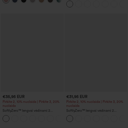
+21
kišenėmis ir plačiomis kojomis
viename InstantCool jogos šortai su
kišenėmis
€35,95 EUR
€31,95 EUR
Pirkite 2, 10% nuolaida | Pirkite 3, 20%
Pirkite 2, 10% nuolaida | Pirkite 3, 20%
nuolaida
nuolaida
SoftlyZero™ lengvai vėdinami 2
SoftlyZero™ lengvai vėdinami 2
viename InstantCool jogos šortai, itin
viename InstantCool jogos šortai su
+23
aukštu liemeniu, 7" ilgio, su kišenėmis
labai aukštu liemeniu, 5'' su kišenėmis
— ilgesnio ilgio