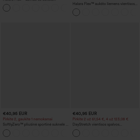
juosmens dalimi, kišenėmis, laisvo
Halara Flex™ aukšto liemens vientisos
+2
silueto ir plačiomis kojomis, su išplauta
spalvos darbo kelnės su kišenėmis ir
kasdienine išvaizda
siaurėjančiu kirpimu
€40,95 EUR
€40,95 EUR
Pirkite 2, gaukite 1 nemokamai
Pirkite 2 už 61,54 €, 4 už 123,08 €
SoftlyZero™ pliušinė sportinė suknelė su
DayStretch vientisos spalvos
atvira nugara - leidimas 'Easy Peezy'
siaurėjančios cargo kelnės su aukštu
+29
liemeniu ir kišenėmis su užtrauktukais