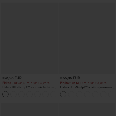
€31,95 EUR
€35,95 EUR
Pirkite 2 už 52,62 €, 4 už 105,24 €
Pirkite 2 už 61,54 €, 4 už 123,08 €
Halara UltraSculpt™ sportinis tankinis
Halara UltraSculpt™ aukštos juosmens
marškinėlis treniruotėms su apvalia
jogos leginsai, modeliuojantys figūrą, su
+11
iškirpte ir išlenktu apačios kraštu
pilvo kontrole ir kišene, su išplatėjusia
apačia (bootcut)