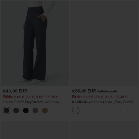
€40,95 EUR
€35,95 EUR
€40,95 EUR
Pirkite 2 už 61,54 €, 4 už 123,08 €
Pirkite 2 už 61,54 €, 4 už 123,08 €
Halara Flex™ DayStretch vidutinio
Kasdienis kombinezonas „Easy Peezy“ iš
liemens išplatėjančios kelnės su šonine
melanžinės medžiagos su
+12
užtraukiama kišene, tinkamos darbui
reguliuojamomis petnešėlėmis,
raukiniais, plačiomis kojų dalimis ir
kišenėmis.