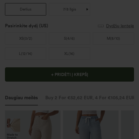
Derlius
7/8 Ilgis
Pasirinkite dydį
(US)
Dydžių lentelė
XS
(
0/2
)
S
(
4/6
)
M
(
8/10
)
L
(
12/14
)
XL
(
16
)
+ PRIDĖTI Į KREPŠĮ
Daugiau meilės
Buy 2 For €52,62 EUR, 4 For €105,24 EUR