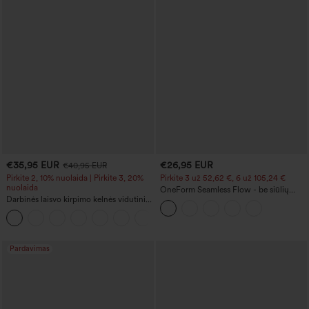
€35,95 EUR
€26,95 EUR
€40,95 EUR
Pirkite 2, 10% nuolaida | Pirkite 3, 20%
Pirkite 3 už 52,62 €, 6 už 105,24 €
nuolaida
OneForm Seamless Flow - be siūlių
Darbinės laisvo kirpimo kelnės vidutinio
jogos tamprės, vidutinio liemens, su
juosmens, su kišenėmis ir barrel tipo
pilvo kontrole ir sėdmenų pakėlimo
+3
klešnėmis
efektu
Pardavimas