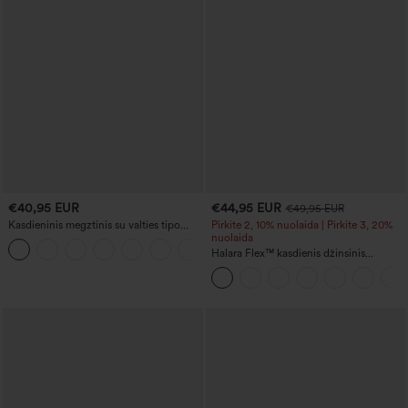
€40,95 EUR
€44,95 EUR
€49,95 EUR
Kasdieninis megztinis su valties tipo
Pirkite 2, 10% nuolaida | Pirkite 3, 20%
iškirpte ir plačiomis rankovėmis
nuolaida
+1
Halara Flex™ kasdienis džinsinis
kombinezonas su V formos iškirpte ir
kišene, iš plaunamo džinso