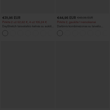
€31,95 EUR
€44,95 EUR
€49,95 EUR
Pirkite 2 už 52,62 €, 4 už 105,24 €
Pirkite 2, gaukite 1 nemokamai
DayStretch laisvalaikio kelnės su aukštu
Darbinis kombinezonas su laivelio
liemeniu, cilindro formos kojomis ir
iškirpte, be rankovių, su raišteliais
+5
kišenėmis
šonuose, su vėsinančiu prisilietimu,
dryžuotas, su kišenėmis — leidimas Easy
Peezy