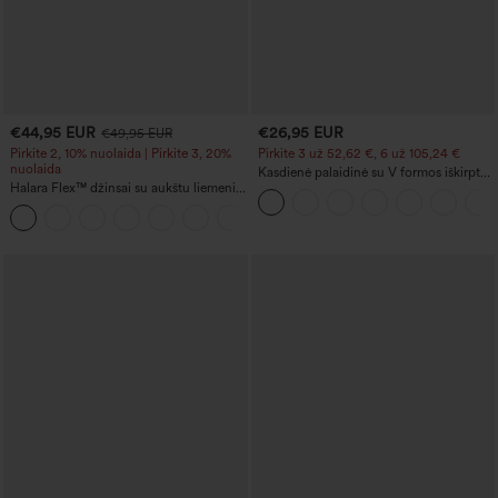
€44,95 EUR
€26,95 EUR
€49,95 EUR
Pirkite 2, 10% nuolaida | Pirkite 3, 20%
Pirkite 3 už 52,62 €, 6 už 105,24 €
nuolaida
Kasdienė palaidinė su V formos iškirpte
Halara Flex™ džinsai su aukštu liemeniu,
ir pūstomis trumpomis rankovėmis
kišenėmis, susukta apačia, plačiomis
+1
kojomis ir išplovimo efektu —
kasdieniam stiliui.