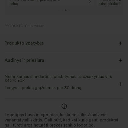
kainą
kainą, pirkite 9 už 
PRODUKTO ID: 02790601
Produkto ypatybės
Audinys ir priežiūra
Nemokamas standartinis pristatymas už užsakymus virš
€43,70 EUR
Lengvas prekių grąžinimas per 30 dienų
Logotipas buvo integruotas, kai kurie stiliai/spalviniai
variantai gali skirtis. Gali būti, kad kai kurie gauti produktai
gali turėti arba neturėti prekės ženklo logotipo.