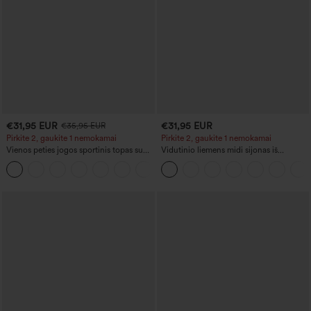
€31,95 EUR
€31,95 EUR
€35,95 EUR
Pirkite 2, gaukite 1 nemokamai
Pirkite 2, gaukite 1 nemokamai
Vienos peties jogos sportinis topas su
Vidutinio liemens midi sijonas iš
ilgomis rankovėmis ir nykščio anga,
kordurovo audinio su priekinėmis
+3
išlenktu apačios kraštu (aukštai priekyje,
šoninėmis kišenėmis su atvartais,
žemai gale), greitai džiūstantis, su
kasdieninis
įmontuota liemenėle