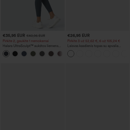
€35,95 EUR
€26,95 EUR
€40,95 EUR
Pirkite 2, gaukite 1 nemokamai
Pirkite 3 už 52,62 €, 6 už 105,24 €
Halara UltraSculpt™ aukštos liemens
Laisvas kasdienis topas su apvalia
treniruočių tamprės su susitraukiančia
iškirpte ir plačiomis 'batwing'
+11
užpakaline dalimi (pakeliančia užpakalį),
rankovėmis
pilvo kontrole ir kišene