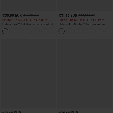
€35,95 EUR
€31,95 EUR
€44,95 EUR
€35,95 EUR
Pirkite 2 už 61,54 €, 4 už 123,08 €
Pirkite 2 už 52,62 €, 4 už 105,24 €
Halara Flex™ Aukštos liemens bootcut
Halara UltraSculpt™ formuojančios
džinsai su kišenėmis ir nuplautu efektu,
treniruočių tamprės su aukštu liemeniu,
+5
kasdieniai
pilvo kontrole ir kišenėmis
€31,95 EUR
€35,95 EUR