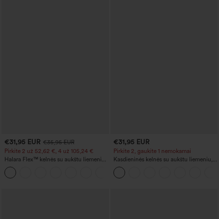
€31,95 EUR
€31,95 EUR
€35,95 EUR
Pirkite 2 už 52,62 €, 4 už 105,24 €
Pirkite 2, gaukite 1 nemokamai
Halara Flex™ kelnės su aukštu liemeniu,
Kasdieninės kelnės su aukštu liemeniu,
formuojančios figūrą, liekninančios
raišteliu ir plačiomis kojomis, iš lininio
+10
liemenį, su kišenėmis, plačiomis kojomis,
mišinio, su kišenėmis
iš mikro vaflinio audinio, skirtos darbui