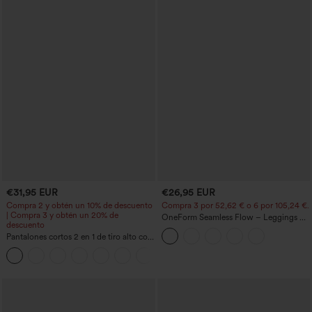
€31,95 EUR
€26,95 EUR
Compra 2 y obtén un 10% de descuento
Compra 3 por 52,62 € o 6 por 105,24 €.
| Compra 3 y obtén un 20% de
OneForm Seamless Flow – Leggings de
descuento
yoga sin costuras, tiro medio, control de
Pantalones cortos 2 en 1 de tiro alto con
abdomen y realce de glúteos
bolsillo interior y trasero
+25