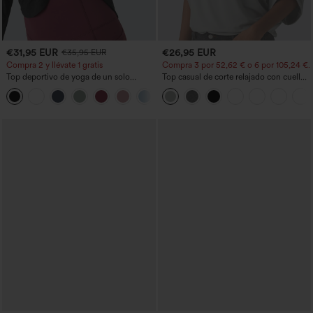
€31,95 EUR
€26,95 EUR
€35,95 EUR
Compra 2 y llévate 1 gratis
Compra 3 por 52,62 € o 6 por 105,24 €.
Top deportivo de yoga de un solo
Top casual de corte relajado con cuello
hombro, manga larga con agujero para
redondo y mangas murciélago.
+3
el pulgar, dobladillo curvo estilo high-
low (frente más corto, espalda más
larga), de secado rápido, con sujetador
incorporado