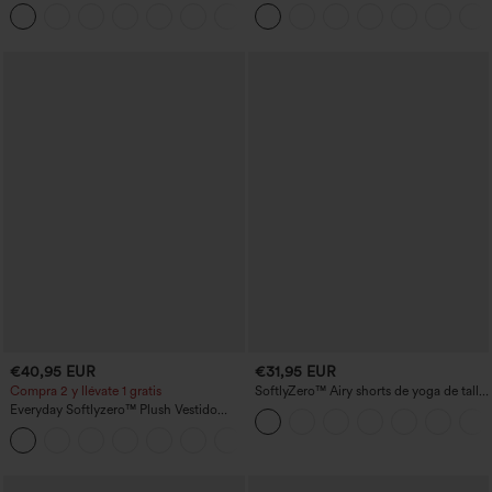
entrenamiento moldeadores de talle alto
anchos plisados de tiro alto con bolsillos
+11
con fruncido trasero que realza los
en tela tipo gofre
glúteos, control de abdomen y bolsillos
€40,95 EUR
€31,95 EUR
Compra 2 y llévate 1 gratis
SoftlyZero™ Airy shorts de yoga de talle
alto, fruncidos, InstantCool, 3'' con
Everyday Softlyzero™ Plush Vestido
bolsillos
deportivo sin espalda 2 en 1
+29
acampanado -Wannabe -Easy Peezy