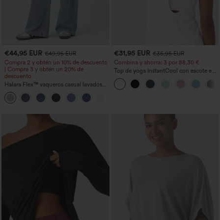
€44,95 EUR
€31,95 EUR
€49,95 EUR
€35,95 EUR
Compra 2 y obtén un 10% de descuento
Combina y ahorra: 3 por 88,30 €
| Compra 3 y obtén un 20% de
Top de yoga InstantCool con escote en
descuento
U y bajo curvado - UPF50+
Halara Flex™ vaqueros casual lavados
asimétricos de tiro bajo con bolsillos
+5
con cremallera, corte baggy y pierna
ancha