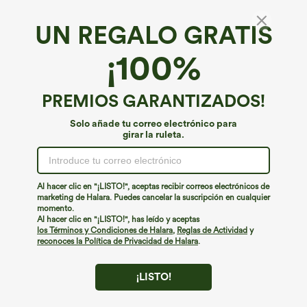
UN REGALO GRATIS
¡100%
PREMIOS GARANTIZADOS!
Solo añade tu correo electrónico para
girar la ruleta.
¡Ups!
No podemos encontrar la página que estás buscando.
Al hacer clic en "¡LISTO!", aceptas recibir correos electrónicos de
marketing de Halara. Puedes cancelar la suscripción en cualquier
momento.
Seguir comprando
Al hacer clic en "¡LISTO!", has leído y aceptas
los Términos y Condiciones de Halara
,
Reglas de Actividad
y
reconoces la Política de Privacidad de Halara
.
¡LISTO!