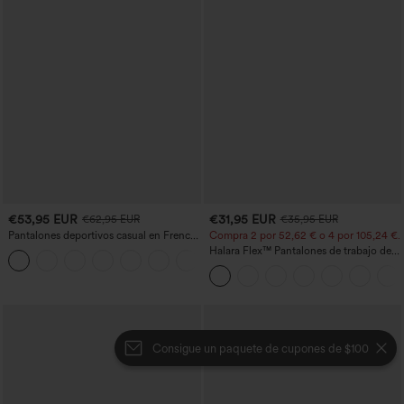
€53,95 EUR
€31,95 EUR
€62,95 EUR
€35,95 EUR
Pantalones deportivos casual en French
Compra 2 por 52,62 € o 4 por 105,24 €.
terry con estampado denim, tiro medio,
Halara Flex™ Pantalones de trabajo de
estilo jeans y bolsillos
talle alto, moldeadores del cuerpo, que
estilizan la cintura, con bolsillos, de
pierna ancha en micro‑waffle
Consigue un paquete de cupones de $100