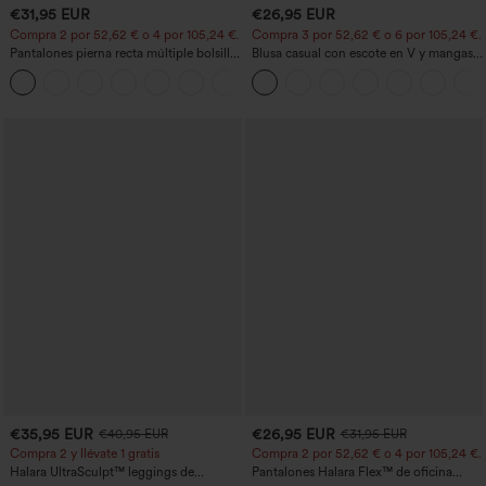
€31,95 EUR
€26,95 EUR
Compra 2 por 52,62 € o 4 por 105,24 €.
Compra 3 por 52,62 € o 6 por 105,24 €.
Pantalones pierna recta múltiple bolsillo
Blusa casual con escote en V y mangas
botón tiro alto
cortas abullonadas
+23
€35,95 EUR
€26,95 EUR
€40,95 EUR
€31,95 EUR
Compra 2 y llévate 1 gratis
Compra 2 por 52,62 € o 4 por 105,24 €.
Halara UltraSculpt™ leggings de
Pantalones Halara Flex™ de oficina