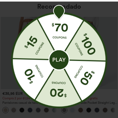
Recomendado
€35,95 EUR
€35,95 EUR
Compra 2 por 61,54 € o 4 por 123,08 €.
Compra 2 y llévate 1 gratis
Pantalones casual de talle alto y pierna
High Waisted Side Pocket Straight Leg
recta con tacto de lino y bolsillos
Work Pants
+5