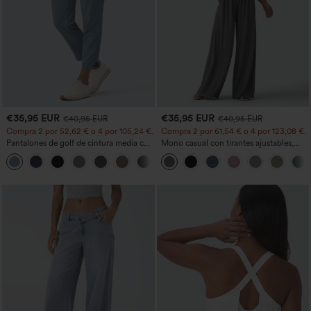
€35,95 EUR
€35,95 EUR
€40,95 EUR
€40,95 EUR
Compra 2 por 52,62 € o 4 por 105,24 €.
Compra 2 por 61,54 € o 4 por 123,08 €.
Pantalones de golf de cintura media con
Mono casual con tirantes ajustables,
cordón, dobladillo curvo, secado rápido,
fruncidos, pierna ancha, tejido jaspeado
+2
de corte cónico y con bolsillos - UPF40+
y bolsillos - Easy Peezy