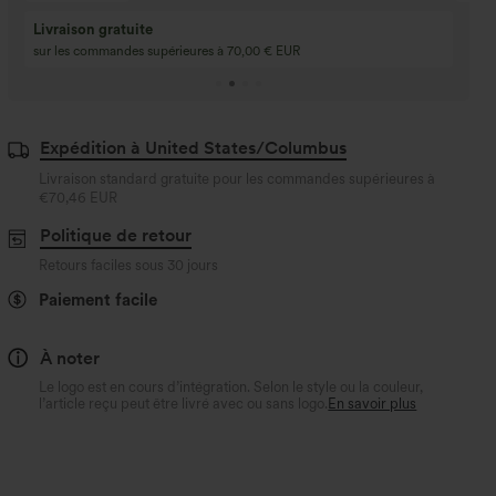
Achetez-en 2, obte
3 achetés, 1 offert
gratuit
Achetez 4 pour 3, achetez 8 pour 6
3 pour 2, 6 pour 4, 9
Expédition à United States/Columbus
Livraison standard gratuite pour les commandes supérieures à
€70,46 EUR
Politique de retour
Retours faciles sous 30 jours
Paiement facile
À noter
Le logo est en cours d’intégration. Selon le style ou la couleur,
l’article reçu peut être livré avec ou sans logo.
En savoir plus