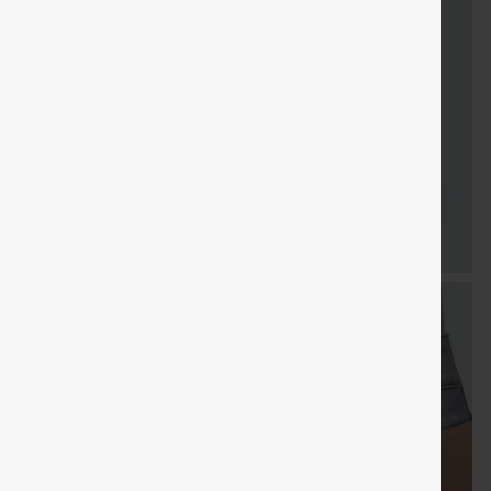
LIVRAISON
Coupon
Cadeaux
LIVRAISO
Vente
GRATUITE
spécial
gratuits
GRATUIT