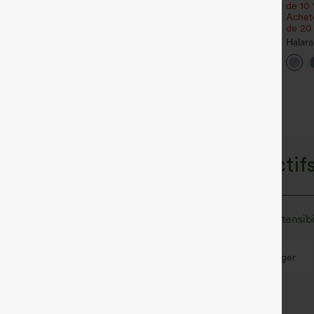
ne épaule, manches longues
4 pour 105,24 €
de 10 
t ourlet asymétrique.
Achete
Halara Flex™ Pantalon de
de 20
travail à taille haute, jambe
+25
large, avec poches, en maille
Halara
gaufrée
décont
poches
coupe
onçus pour les modes de vie actifs
e confort de sport, le denim Halara Flex™ vous offre l'extensib
Aussi confortable qu’un legging
Tissu léger