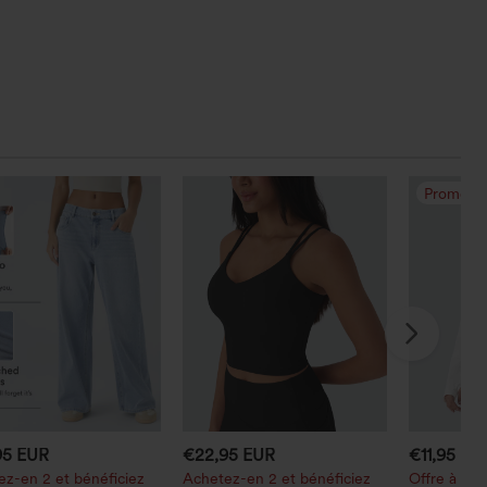
Promo
95 EUR
€22,95 EUR
€11,95 EU
z-en 2 et bénéficiez
Achetez-en 2 et bénéficiez
Offre à dur