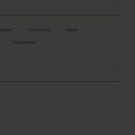
zippée
Décontracté
delavé
Décontracté