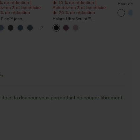
% de réduction |
de 10 % de réduction |
Haut de ra
z-en 3 et bénéficiez
Achetez-en 3 et bénéficiez
sport à enc
 % de réduction
de 20 % de réduction
manches lo
 Flex™ jean
Halara UltraSculpt™
ouverture p
racté taille basse,
débardeur court de yoga,
UPF40+
+7
 zippées, délavé,
effet fraîcheur, séchage
 baggy à jambe large
rapide — UPF50+
.
ilité et la douceur vous permettant de bouger librement.