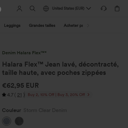
United States
(
EUR
)
Leggings
Grandes tailles
Acheter par activité
Découvrez 
Denim Halara Flex™*
Halara Flex™ Jean lavé, décontracté,
taille haute, avec poches zippées
€62,95 EUR
4.7
(
21
)
Buy 2, 10% Off | Buy 3, 20% Off
Couleur
Storm Clear Denim