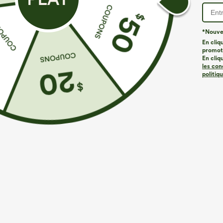
*Nouvea
En cliq
promoti
À découvrir
Buy 2, 10% Off | Buy 3, 20% Off
En cliq
les con
politiq
€31,95 EUR
€35,95 EUR
€
€40,95 EUR
Pantalon décontracté en
Achetez-en 2 et bénéficiez
T