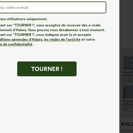
ux utilisateurs uniquement.
uant sur "TOURNER !", vous acceptez de recevoir des e-mails
onnels d'Halara. Vous pouvez vous désabonner à tout moment.
uant sur "TOURNER !", vous indiquez avoir lu et accepté
ditions générales d'Halara
,
les règles de l'activité
et notre
ue de confidentialité
.
TOURNER !
17,95 EUR
€26,95 EUR
€49,
€22,95 EUR
€31,95 EUR
-shirt décontracté côtelé à
Achetez-en 2 pour 52,62 €,
Achete