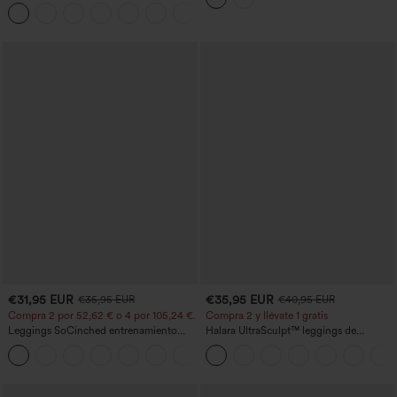
hombro, manga larga con agujero para
en la espalda
+3
el pulgar, dobladillo curvo estilo high-
low (frente más corto, espalda más
larga), de secado rápido, con sujetador
incorporado
€31,95 EUR
€35,95 EUR
€35,95 EUR
€40,95 EUR
Compra 2 por 52,62 € o 4 por 105,24 €.
Compra 2 y llévate 1 gratis
Leggings SoCinched entrenamiento
Halara UltraSculpt™ leggings de
moldeador abdomen bolsillo lateral tiro
entrenamiento moldeadores de talle alto
+16
alto
con fruncido trasero que realza los
glúteos, control de abdomen y bolsillos