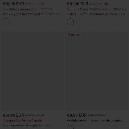
€31,95 EUR
€31,95 EUR
€35,95 EUR
€35,95 EUR
Combina y ahorra: 3 por 88,30 €
Compra 2 por 52,62 € o 4 por 105,24 €.
Top de yoga InstantCool con escote en
Halara Flex™ Pantalones de trabajo de
U y bajo curvado - UPF50+
talle alto, moldeadores del cuerpo, que
estilizan la cintura, con bolsillos, de
pierna ancha en micro‑waffle
Rebajas
€31,95 EUR
€8,95 EUR
€35,95 EUR
€49,95 EUR
Compra 2 y llévate 1 gratis
Vestido resort micro-mini de cuadros
vichy, bodycon, con sujetador
Top deportivo de yoga de un solo
incorporado y cierre halter con lazada