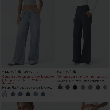
€44,95 EUR
€40,95 EUR
€49,95 EUR
Compra 2 y obtén un 10% de descuento
Compra 2 por 61,54 € o 4 por 123,08 €.
| Compra 3 y obtén un 20% de
Halara Flex™ DayStretch pantalones
descuento
acampanados de trabajo de tiro medio
Halara Flex™ vaqueros casual lavados
con bolsillo lateral con cremallera
asimétricos de tiro bajo con bolsillos
+5
con cremallera, corte baggy y pierna
ancha