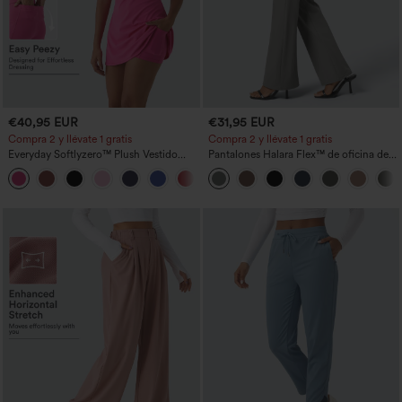
€40,95 EUR
€31,95 EUR
Compra 2 y llévate 1 gratis
Compra 2 y llévate 1 gratis
Everyday Softlyzero™ Plush Vestido
Pantalones Halara Flex™ de oficina de
deportivo sin espalda 2 en 1
tiro alto ligeramente acampanados con
+29
acampanado -Wannabe -Easy Peezy
bolsillos