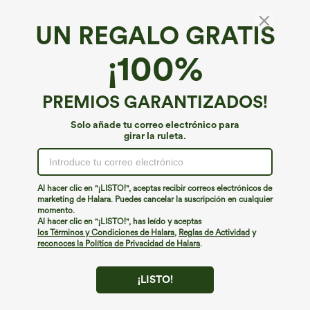
UN REGALO GRATIS
¡100%
PREMIOS GARANTIZADOS!
Solo añade tu correo electrónico para
girar la ruleta.
¡Ups!
No podemos encontrar la página que estás buscando.
Al hacer clic en "¡LISTO!", aceptas recibir correos electrónicos de
marketing de Halara. Puedes cancelar la suscripción en cualquier
momento.
Seguir comprando
Al hacer clic en "¡LISTO!", has leído y aceptas
los Términos y Condiciones de Halara
,
Reglas de Actividad
y
reconoces la Política de Privacidad de Halara
.
¡LISTO!