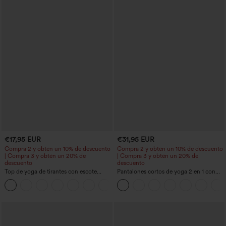
€17,95 EUR
€31,95 EUR
Compra 2 y obtén un 10% de descuento
Compra 2 y obtén un 10% de descuento
| Compra 3 y obtén un 20% de
| Compra 3 y obtén un 20% de
descuento
descuento
Top de yoga de tirantes con escote
Pantalones cortos de yoga 2 en 1 con
redondo, fruncido y tacto fresco -
bolsillo trasero de talle muy alto y
+16
UPF50+
bolsillo lateral oculto de 5&#39;&#39;
de longitud más larga