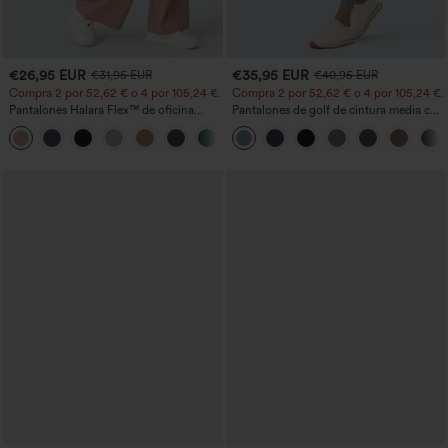
€26,95 EUR
€35,95 EUR
€31,95 EUR
€40,95 EUR
Compra 2 por 52,62 € o 4 por 105,24 €.
Compra 2 por 52,62 € o 4 por 105,24 €.
Pantalones Halara Flex™ de oficina
Pantalones de golf de cintura media con
anchos plisados de tiro alto con bolsillos
cordón, dobladillo curvo, secado rápido,
+21
en tela tipo gofre
de corte cónico y con bolsillos - UPF40+