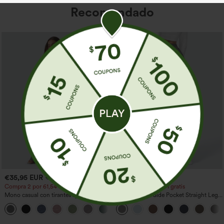
Recomendado
€35,95 EUR
€35,95 EUR
€40,95 EUR
Compra 2 por 61,54 € o 4 por 123,08 €.
Compra 2 y llévate 1 gratis
Mono casual con tirantes ajustables,
High Waisted Side Pocket Straight Leg
fruncidos, pierna ancha, tejido jaspeado
Work Pants
+10
y bolsillos - Easy Peezy