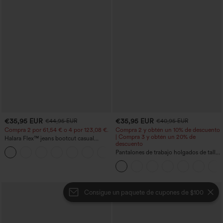
€35,95 EUR
€35,95 EUR
€44,95 EUR
€40,95 EUR
Compra 2 por 61,54 € o 4 por 123,08 €.
Compra 2 y obtén un 10% de descuento
| Compra 3 y obtén un 20% de
Halara Flex™ jeans bootcut casual
descuento
lavados, de talle alto y con bolsillos
+5
Pantalones de trabajo holgados de talle
medio con bolsillos y pernera estilo
barril
Consigue un paquete de cupones de $100