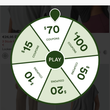
€26,95 EUR
€31,95 EUR
€35,95 EUR
3 Stück für 52,62 €, 6 Stück für 105,24
Kaufe 2, erhalte 1 gratis
€
Ein-Schulter-Langarmtop mit
Lockeres Casual-Top mit
Daumenloch, geschwungener Saum
Rundhalsausschnitt und
(High-Low), schnell trocknend – Yoga-
+1
Fledermausärmeln
Sporttop mit integriertem BH