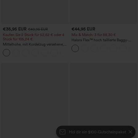
€35,95 EUR
€44,95 EUR
€40,95 EUR
Kaufen Sie 2 Stück für 52,62 € oder 4
Mix & Match: 3 für 88,30 €
Stück für 105,24 €.
Halara Flex™ hoch taillierte Baggy-
Mittelhohe, mit Kordelzug versehene,
Jeans mit Taschen, weitem Bein,
schnelltrocknende Golfhose mit schmal
stonewashed, lässig
+2
zulaufendem Schnitt, abgerundetem
Saum und Taschen – UPF 40+
Hol dir ein $100-Gutscheinpaket