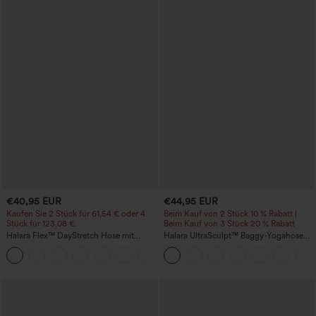
€40,95 EUR
€44,95 EUR
Kaufen Sie 2 Stück für 61,54 € oder 4
Beim Kauf von 2 Stück 10 % Rabatt |
Stück für 123,08 €.
Beim Kauf von 3 Stück 20 % Rabatt
Halara Flex™ DayStretch Hose mit
Halara UltraSculpt™ Baggy-Yogahose
mittlerer Bundhöhe, seitlicher
mit hohem Bund, Bauchkontrolle,
+12
Reißverschlusstasche und
Color-Block-Streifen und Taschen
Work‑Flare‑Schnitt