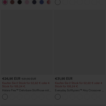
+29
Po-Form, Bauchkontrolle, Taschen und
formende Passform
€26,95 EUR
€31,95 EUR
€31,95 EUR
Kaufen Sie 2 Stück für 52,62 € oder 4
Kaufen Sie 2 Stück für 52,62 € oder 4
Stück für 105,24 €.
Stück für 105,24 €.
Halara Flex™ Dehnbare Stoffhose mit
Everyday Softlyzero™ Airy Crossover 2-
hohem Bund, Waffelmuster,
in-1-Mini-Tennisrock mit Seitentaschen-
+21
Seitentaschen und weitem Bein
Lucid-UPF50+