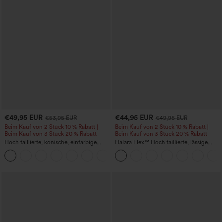
€49,95 EUR
€44,95 EUR
€53,95 EUR
€49,95 EUR
Beim Kauf von 2 Stück 10 % Rabatt |
Beim Kauf von 2 Stück 10 % Rabatt |
Beim Kauf von 3 Stück 20 % Rabatt
Beim Kauf von 3 Stück 20 % Rabatt
Hoch taillierte, konische, einfarbige
Halara Flex™ Hoch taillierte, lässige
Anzughose mit Seitentaschen
Jeans mit Taschen, umgekrempeltem
+8
Saum, weitem Bein und verwaschenem
Finish