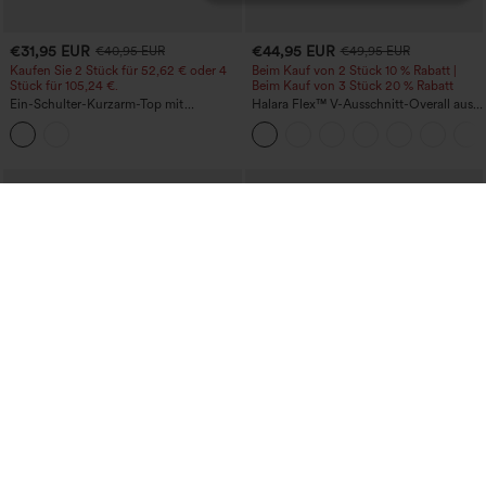
€31,95 EUR
€44,95 EUR
€40,95 EUR
€49,95 EUR
Kaufen Sie 2 Stück für 52,62 € oder 4
Beim Kauf von 2 Stück 10 % Rabatt |
Stück für 105,24 €.
Beim Kauf von 3 Stück 20 % Rabatt
Ein-Schulter-Kurzarm-Top mit
Halara Flex™ V-Ausschnitt-Overall aus
abgerundetem High-Low-Saum,
gewaschenem Denim mit Taschen –
integriertem BH, gepunktet, lässig
lässig
€26,95 EUR
€31,95 EUR
€35,95 EUR