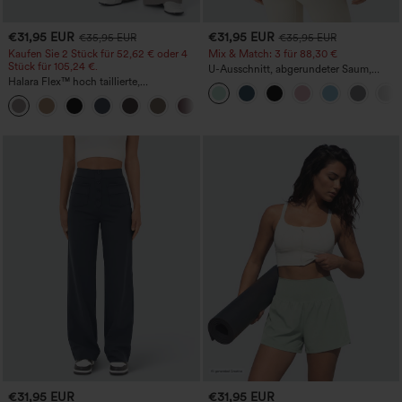
€31,95 EUR
€31,95 EUR
€35,95 EUR
€35,95 EUR
Kaufen Sie 2 Stück für 52,62 € oder 4
Mix & Match: 3 für 88,30 €
Stück für 105,24 €.
U-Ausschnitt, abgerundeter Saum,
Halara Flex™ hoch taillierte,
InstantCool Yoga-Trägertop – UPF50+
figurformende Arbeitshose, die die Taille
+10
schmaler wirken lässt, mit Taschen,
weitem Bein und Mikro-Waffelstruktur
€31,95 EUR
€31,95 EUR