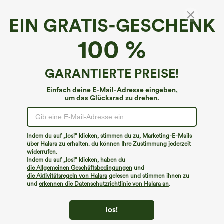
EIN GRATIS-GESCHENK
100 %
GARANTIERTE PREISE!
Einfach deine E-Mail-Adresse eingeben,
um das Glücksrad zu drehen.
€35,95 EUR
€35,95 EUR
€44,95 EUR
Kaufen Sie 2 Stück für 61,54 € oder 4
Kaufen Sie 2 Stück für 61,54 € oder 4
Stück für 123,08 €.
Stück für 123,08 €.
Halara Flex™ Jeans mit hohem Bund
Hoch taillierte, gerade geschnittene,
und Taschen, gewaschener, lässiger
legere Leinen-Optik-Hose mit Taschen
Indem du auf „los!“ klicken, stimmen du zu, Marketing-E-Mails
+5
Bootcut
über Halara zu erhalten. du können Ihre Zustimmung jederzeit
widerrufen.
Indem du auf „los!“ klicken, haben du
die Allgemeinen Geschäftsbedingungen
und
die Aktivitätsregeln von Halara
gelesen und stimmen ihnen zu
und
erkennen die Datenschutzrichtlinie von Halara an
.
los!