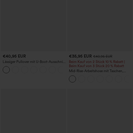
€40,95 EUR
€35,95 EUR
€40,95 EUR
Lässiger Pullover mit U-Boot-Ausschnitt
Beim Kauf von 2 Stück 10 % Rabatt |
und Fledermausärmeln.
Beim Kauf von 3 Stück 20 % Rabatt
+1
Mid-Rise-Arbeitshose mit Taschen,
Barrel-Leg und weiter Passform