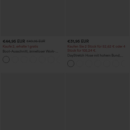
€44,95 EUR
€31,95 EUR
€49,95 EUR
Kaufe 2, erhalte 1 gratis
Kaufen Sie 2 Stück für 52,62 € oder 4
Stück für 105,24 €.
Boot-Ausschnitt, ärmelloser Work-
Jumpsuit mit seitlicher Bindung,
DayStretch Hose mit hohem Bund,
+8
kühlender Cool-Touch-Effekt, gestreift
Barrel-Leg und Taschen
und mit Taschen – Easy Peezy Edition