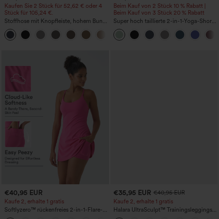
Kaufen Sie 2 Stück für 52,62 € oder 4
Beim Kauf von 2 Stück 10 % Rabatt |
Stück für 105,24 €.
Beim Kauf von 3 Stück 20 % Rabatt
Stoffhose mit Knopfleiste, hohem Bund,
Super hoch taillierte 2-in-1-Yoga-Shorts
mehreren Taschen und geradem Bein
mit Gesäßtasche und Seitentasche-
+23
längere Länge
€40,95 EUR
€35,95 EUR
€40,95 EUR
Kaufe 2, erhalte 1 gratis
Kaufe 2, erhalte 1 gratis
Softlyzero™ rückenfreies 2-in-1-Flare-
Halara UltraSculpt™ Trainingsleggings
Trainingskleid – Wannabe – Easy Peezy
mit hohem Bund – raffende Push-up-