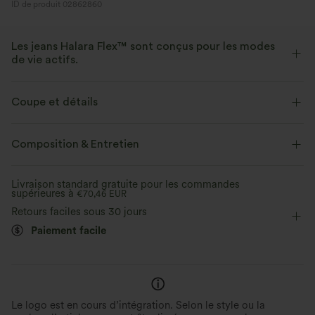
ID de produit 02862860
Les jeans Halara Flex™ sont conçus pour les modes
de vie actifs.
Conçu pour avoir une apparence d'un jean, innové pour le confort de
sport, le denim Halara Flex™ vous offre l'extensibilité et la douceur vous
Coupe et détails
permettant de bouger librement.
Taille plate
Décontracté
12,5 cm
Taille haute
Composition & Entretien
Extensible dans les 4 sens
Tissu doux
Ajusté
Élasticité quatre directions
Décontracté
Aussi confortable qu’un legging
Tissu léger
Livraison standard gratuite pour les commandes
supérieures à
€70,46 EUR
Retours faciles sous 30 jours
Paiement facile
Le logo est en cours d’intégration. Selon le style ou la