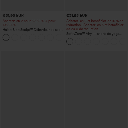
€31,95 EUR
€31,95 EUR
Achetez-en 2 pour 52,62 €, 4 pour
Achetez-en 2 et bénéficiez de 10 % de
105,24 €
réduction | Achetez-en 3 et bénéficiez
de 20 % de réduction
Halara UltraSculpt™ Débardeur de sport
à col rond et ourlet arrondi
SoftlyZero™ Airy — shorts de yoga
+11
super taille haute 2-en-1 InstantCool
avec poches