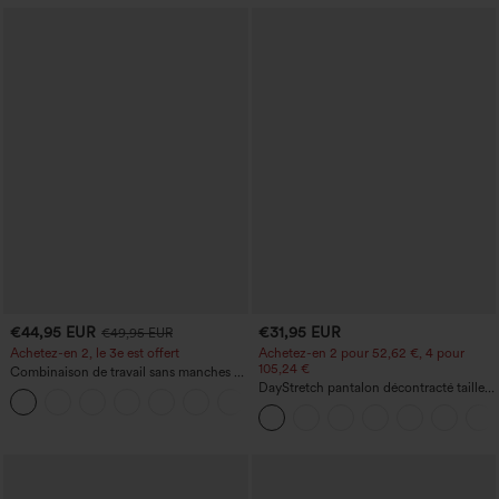
€44,95 EUR
€31,95 EUR
€49,95 EUR
Achetez-en 2, le 3e est offert
Achetez-en 2 pour 52,62 €, 4 pour
105,24 €
Combinaison de travail sans manches à
encolure bateau, côtés noués, toucher
DayStretch pantalon décontracté taille
+8
frais, rayée, avec poches — Édition Easy
haute à jambe en forme de tonneau
Peezy
avec poches