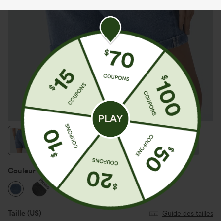
Couleur
Mid Blue Denim
Promo
Taille
(US)
Guide des tailles