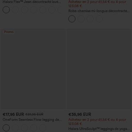
Halara Flex™ Jean décontracté lavé
Achetez-en 2 pour 61,54 € ou 4 pour
taille haute à poche croisée
123,08 €.
+1
Robe-chemise mi-longue décontractée
à col, mancherons, ceinturée, ourlet
fendu incurvé et poches
Promo
€17,95 EUR
€35,95 EUR
€31,95 EUR
OneForm Seamless Flow legging de
Achetez-en 2 pour 61,54 € ou 4 pour
yoga taille haute, gainant pour le ventre
123,08 €.
et effet rehausseur de fesses
Halara UltraSculpt™ leggings de yoga