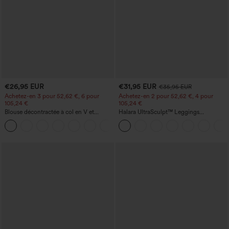
€26,95 EUR
€31,95 EUR
€35,95 EUR
Achetez-en 3 pour 52,62 €, 6 pour
Achetez-en 2 pour 52,62 €, 4 pour
105,24 €
105,24 €
Blouse décontractée à col en V et
Halara UltraSculpt™ Leggings
manches courtes bouffantes
d'entraînement sculptants taille haute,
effet ventre plat, avec poche