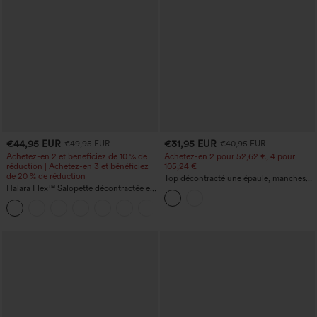
€44,95 EUR
€31,95 EUR
€49,95 EUR
€40,95 EUR
Achetez-en 2 et bénéficiez de 10 % de
Achetez-en 2 pour 52,62 €, 4 pour
réduction | Achetez-en 3 et bénéficiez
105,24 €
de 20 % de réduction
Top décontracté une épaule, manches
Halara Flex™ Salopette décontractée en
courtes, ourlet arrondi hi-low,
denim lavé à encolure en V avec poche
soutien‑gorge intégré, motif à pois
+1