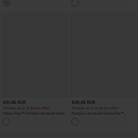
+15
style décontracté, effet lin
larges, avec poches — facile comme
tout
€31,95 EUR
€35,95 EUR
Achetez-en 2, le 3e est offert
Achetez-en 2, le 3e est offert
Halara Flex™ Pantalon de travail taille
Pantalon de travail Halara Flex™
haute avec poche latérale arrière et
DayStretch à taille haute, avec poches et
+13
légère coupe évasée
coupe droite