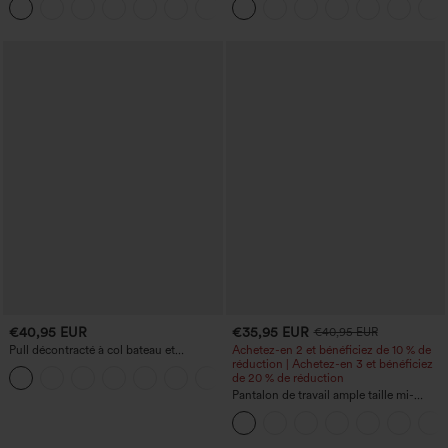
+1
retroussé et effet délavé
€40,95 EUR
€35,95 EUR
€40,95 EUR
Pull décontracté à col bateau et
Achetez-en 2 et bénéficiez de 10 % de
manches chauve-souris
réduction | Achetez-en 3 et bénéficiez
+1
de 20 % de réduction
Pantalon de travail ample taille mi-
haute, coupe « barrel » (jambe en forme
de tonneau) avec poches