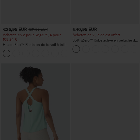
€26,95 EUR
€40,95 EUR
€31,95 EUR
Achetez-en 2 pour 52,62 €, 4 pour
Achetez-en 2, le 3e est offert
105,24 €
SoftlyZero™ Robe active en peluche dos
Halara Flex™ Pantalon de travail à taille
nu — Édition Hyper Facile
haute, jambe large, avec poches, en
+21
maille gaufrée