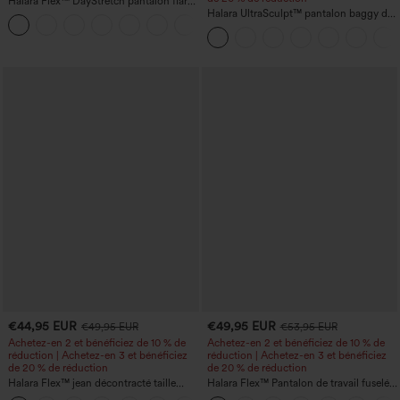
Halara Flex™ DayStretch pantalon flare
de travail, taille mi-haute, poche latérale
Halara UltraSculpt™ pantalon baggy de
+12
zippée
yoga taille haute à effet gainant pour le
ventre, à rayures color block, avec
poches
€44,95 EUR
€49,95 EUR
€49,95 EUR
€53,95 EUR
Achetez-en 2 et bénéficiez de 10 % de
Achetez-en 2 et bénéficiez de 10 % de
réduction | Achetez-en 3 et bénéficiez
réduction | Achetez-en 3 et bénéficiez
de 20 % de réduction
de 20 % de réduction
Halara Flex™ jean décontracté taille
Halara Flex™ Pantalon de travail fuselé,
haute, large, avec poches, ourlet
uni, taille haute, avec poches