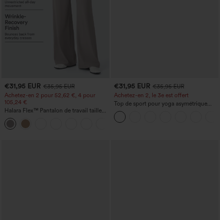
€31,95 EUR
€31,95 EUR
€35,95 EUR
€35,95 EUR
Achetez-en 2 pour 52,62 €, 4 pour
Achetez-en 2, le 3e est offert
105,24 €
Top de sport pour yoga asymétrique
Halara Flex™ Pantalon de travail taille
(une épaule) à manches longues avec
haute sculptant la silhouette, gainant la
ouverture pour le pouce, ourlet arrondi
+10
taille, avec poches, jambe large en
haut-bas, séchage rapide, soutien-gorge
micro-gaufre
intégré.