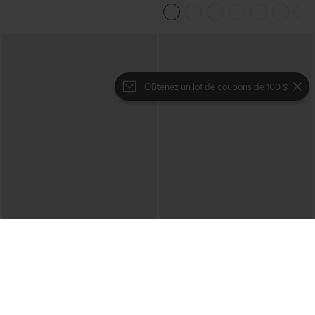
taille haute, gainants avec contrôle du
ventre, coupe bootcut, à poches
OBtenez un lot de coupons de 100 $
€31,95 EUR
€31,95 EUR
€35,95 EUR
Pantalon décontracté en velours côtelé,
Achetez-en 2 et bénéficiez de 10 % de
taille mi-haute, poche zippée
réduction | Achetez-en 3 et bénéficiez
+7
de 20 % de réduction
Jupe midi décontractée 2-en-1, taille
haute à effet gainant, froncée avec
ourlet arrondi, en polaire et PU