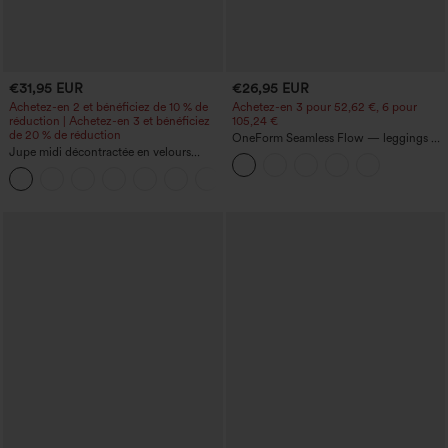
€31,95 EUR
€26,95 EUR
Achetez-en 2 et bénéficiez de 10 % de
Achetez-en 3 pour 52,62 €, 6 pour
réduction | Achetez-en 3 et bénéficiez
105,24 €
de 20 % de réduction
OneForm Seamless Flow — leggings de
Jupe midi décontractée en velours
yoga sans coutures, taille mi-haute, effet
côtelé, taille mi-haute, poches avant
gainant pour le ventre et liftant pour les
+1
latérales à rabat
fesses