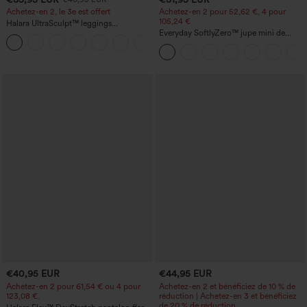
Achetez-en 2, le 3e est offert
Achetez-en 2 pour 52,62 €, 4 pour
105,24 €
Halara UltraSculpt™ leggings
d'entraînement taille haute — fronces
Everyday SoftlyZero™ jupe mini de
+12
liftantes pour le fessier, maintien gainant
tennis aérée à pans croisés 2-en-1 avec
du ventre et poche
poche latérale et toucher frais - Lucid-
UPF50+
€40,95 EUR
€44,95 EUR
Achetez-en 2 pour 61,54 € ou 4 pour
Achetez-en 2 et bénéficiez de 10 % de
123,08 €.
réduction | Achetez-en 3 et bénéficiez
de 20 % de réduction