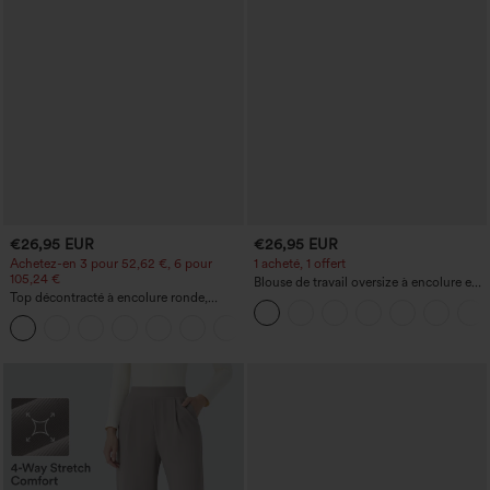
€26,95 EUR
€26,95 EUR
Achetez-en 3 pour 52,62 €, 6 pour
1 acheté, 1 offert
105,24 €
Blouse de travail oversize à encolure en
Top décontracté à encolure ronde,
V, manches courtes, en tissu
manches chauve-souris et coupe ample
anti‑froissage
+1