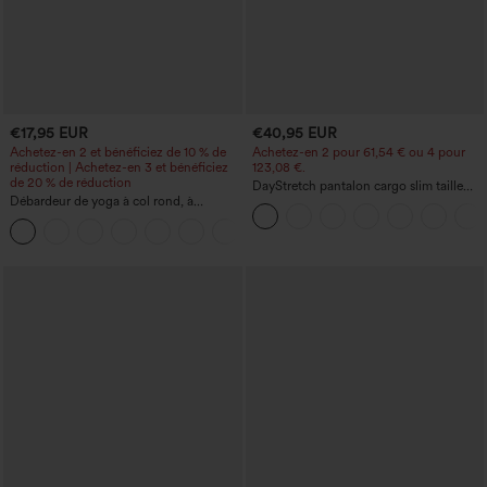
€17,95 EUR
€40,95 EUR
Achetez-en 2 et bénéficiez de 10 % de
Achetez-en 2 pour 61,54 € ou 4 pour
réduction | Achetez-en 3 et bénéficiez
123,08 €.
de 20 % de réduction
DayStretch pantalon cargo slim taille
Débardeur de yoga à col rond, à
haute, poches zippées, uni
fronces, effet rafraîchissant - UPF50+
+16