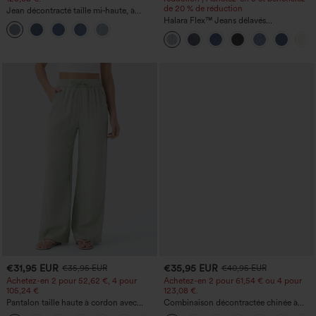
de 20 % de réduction
Jean décontracté taille mi‑haute, à
cordon de serrage, avec poches
Halara Flex™ Jeans délavés
décontractés, coupe baggy à jambe
large, taille basse asymétrique, poches
zippées
€31,95 EUR
€35,95 EUR
€35,95 EUR
€40,95 EUR
Achetez-en 2 pour 52,62 €, 4 pour
Achetez-en 2 pour 61,54 € ou 4 pour
105,24 €
123,08 €.
Pantalon taille haute à cordon avec
Combinaison décontractée chinée à
poches, jambe large et coupe ample,
bretelles réglables, fronces et jambes