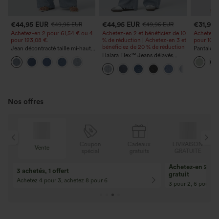
€44,95 EUR
€44,95 EUR
€31,95
€49,95 EUR
€49,95 EUR
Achetez-en 2 pour 61,54 € ou 4
Achetez-en 2 et bénéficiez de 10
Achetez-e
pour 123,08 €.
% de réduction | Achetez-en 3 et
pour 105,
bénéficiez de 20 % de réduction
Jean décontracté taille mi‑haute,
Pantalon 
à cordon de serrage, avec
Halara Flex™ Jeans délavés
avec poch
poches
décontractés, coupe baggy à
coupe amp
jambe large, taille basse
effet lin
asymétrique, poches zippées
Nos offres
N
Coupon
Cadeaux
LIVRAISON
Vente
E
spécial
gratuits
GRATUITE
Achetez-en 2, ob
3 achetés, 1 offert
gratuit
Achetez 4 pour 3, achetez 8 pour 6
3 pour 2, 6 pour 4,