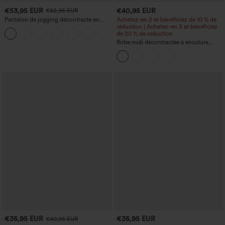
€53,95 EUR
€40,95 EUR
€62,95 EUR
Pantalon de jogging décontracté en
Achetez-en 2 et bénéficiez de 10 % de
French terry à imprimé denim, taille mi-
réduction | Achetez-en 3 et bénéficiez
haute, style jean, avec poches
de 20 % de réduction
Robe midi décontractée à encolure
ronde, sans manches, avec soutien-
gorge intégré et ourlet à volants
€35,95 EUR
€35,95 EUR
€40,95 EUR