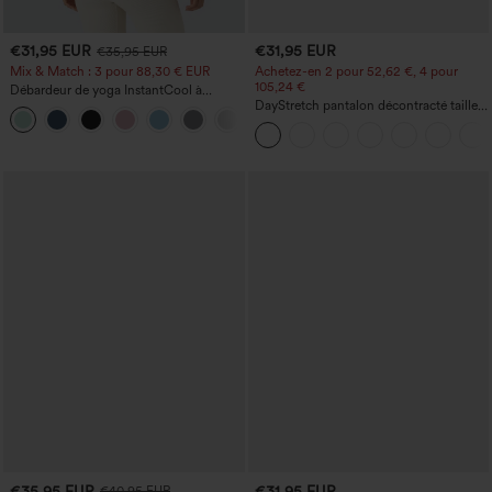
€31,95 EUR
€31,95 EUR
€35,95 EUR
Mix & Match : 3 pour 88,30 € EUR
Achetez-en 2 pour 52,62 €, 4 pour
105,24 €
Débardeur de yoga InstantCool à
encolure en U et ourlet arrondi –
DayStretch pantalon décontracté taille
UPF50+
haute avec poches et coupe droite
€35,95 EUR
€31,95 EUR
€40,95 EUR