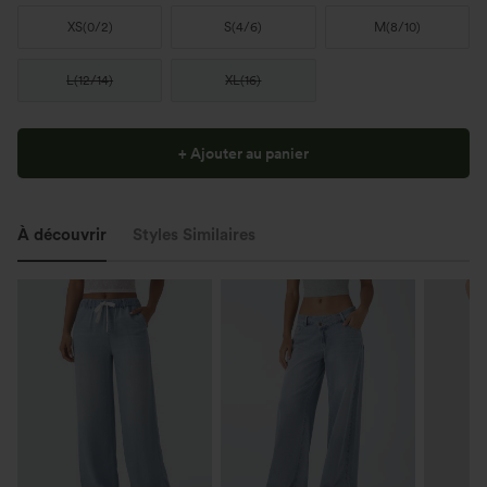
XS
(
0/2
)
S
(
4/6
)
M
(
8/10
)
L
(
12/14
)
XL
(
16
)
+ Ajouter au panier
À découvrir
Styles Similaires