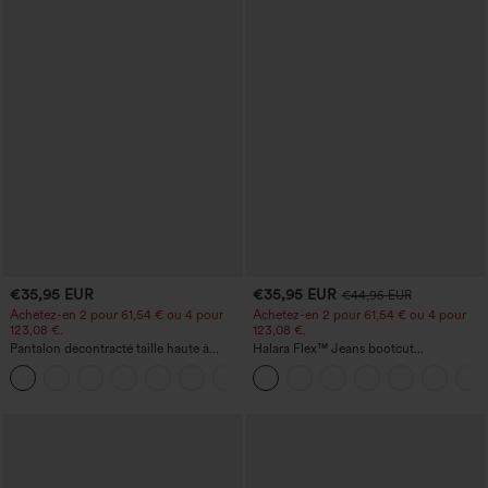
€35,95 EUR
€35,95 EUR
€44,95 EUR
Achetez-en 2 pour 61,54 € ou 4 pour
Achetez-en 2 pour 61,54 € ou 4 pour
123,08 €.
123,08 €.
Pantalon décontracté taille haute à
Halara Flex™ Jeans bootcut
jambe droite, effet lin, avec poches
décontractés taille haute, effet délavé,
+5
avec poches