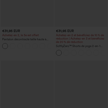
€31,95 EUR
€31,95 EUR
Achetez-en 2, le 3e est offert
Achetez-en 2 et bénéficiez de 10 % de
réduction | Achetez-en 3 et bénéficiez
Pantalon décontracté taille haute à
de 20 % de réduction
cordon, coupe large en mélange de lin,
+5
avec poches
SoftlyZero™ Shorts de yoga 2-en-1
InstantCool, super taille haute, aérés, 5''
avec poches — longueur allongée