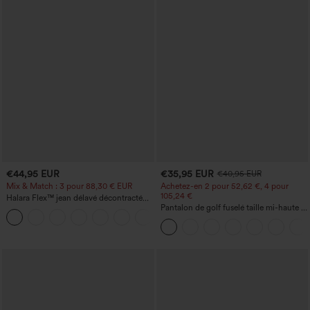
€44,95 EUR
€35,95 EUR
€40,95 EUR
Mix & Match : 3 pour 88,30 € EUR
Achetez-en 2 pour 52,62 €, 4 pour
105,24 €
Halara Flex™ jean délavé décontracté
taille haute à poches, coupe baggy à
Pantalon de golf fuselé taille mi-haute à
+2
jambe large
cordon, ourlet incurvé, séchage rapide,
avec poches — UPF40+