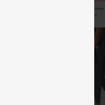
105,24 €.
ch taillierte, figurformende
Stoffhose mit Knopfleiste, hohem
e die Taille schmaler wirken lässt,
mehreren Taschen und geradem B
+14
+26
eitem Bein und Mikro-