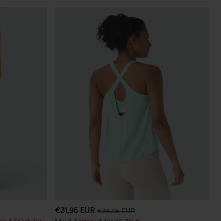
€31,95 EUR
€35,95 EUR
er 4 Stück für
Mix & Match: 3 für 88,30 €