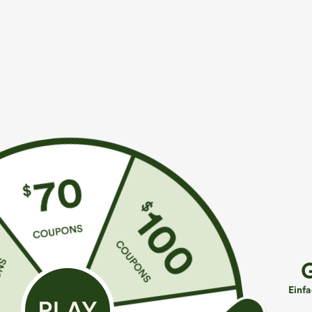
€31,95 EUR
€26,95 EUR
Beim Kauf von 2 Stück 10 % Rabatt | Beim Kauf
3 Stück für 52,
von 3 Stück 20 % Rabatt
Lockeres Casua
Super hoch taillierte 2-in-1-Yoga-Shorts mit
Fledermausärm
Gesäßtasche und Seitentasche-längere Länge
+24
Einf