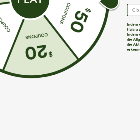
Indem d
Halara 
Indem d
die Al
die Akt
erkenne
€31,95 EUR
€31,95 EUR
€35,95 EUR
€
Kaufe 2, erhalte 1 gratis
Kaufen Sie 2 St