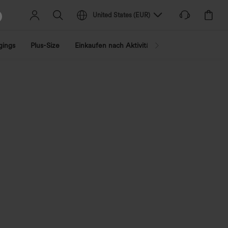
United States
(
EUR
)
gings
Plus-Size
Einkaufen nach Aktivität
Nach Trend shopp