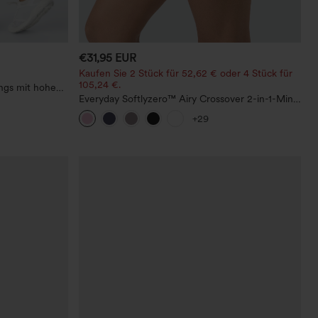
€31,95 EUR
Kaufen Sie 2 Stück für 52,62 € oder 4 Stück für
105,24 €.
ings mit hohem
m,
Everyday Softlyzero™ Airy Crossover 2-in-1-Mini-
mende Passform
Tennisrock mit Seitentaschen-Lucid-UPF50+
+29