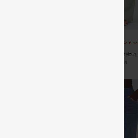
€31,95 EUR
€49,95 EUR
€35,95 EUR
2 Stück 10 % Rabatt | Beim Kauf
Kaufen Sie 2 Stück für 52,62 € od
 % Rabatt
105,24 €.
Asymmetrische Low-Rise-Jeans mit
Hochtaillierte Hose mit Kordelzug
taschen, Baggy-Stil, weitem Bein,
weitem Bein, lässig und locker in 
+9
+19
sig