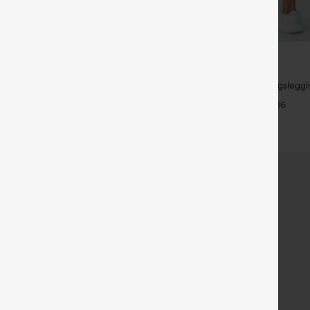
€35,95 EUR
€31,95 EUR
€40,95 EUR
ück für 52,62 € oder 4 Stück für
Kaufe 2, erhalte 1 gratis
Halara UltraSculpt™ Trainingslegg
Dehnbare Stoffhose mit hohem
Bund – raffende Push-up-Po-For
+16
ster, Seitentaschen und weitem
Bauchkontrolle, Taschen und for
+25