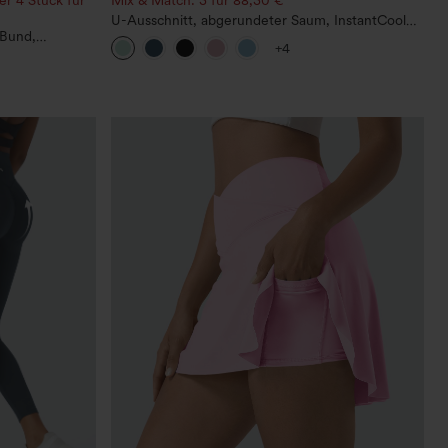
U-Ausschnitt, abgerundeter Saum, InstantCool
 Bund,
Yoga-Trägertop – UPF50+
+4
ein