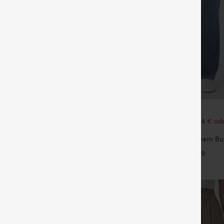
€35,95 EUR
€44,95 EUR
 1 gratis
Kaufen Sie 2 Stück für 61,54 € ode
123,08 €.
ide Pocket Straight Leg Work
Halara Flex™ Jeans mit hohem B
+27
Taschen, gewaschener, lässiger B
+9