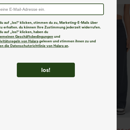
u auf „los!“ klicken, stimmen du zu, Marketing-E-Mails über
zu erhalten. du können Ihre Zustimmung jederzeit widerrufen.
u auf „los!“ klicken, haben du
lgemeinen Geschäftsbedingungen
und
ivitätsregeln von Halara
gelesen und stimmen ihnen zu und
n die Datenschutzrichtlinie von Halara an
.
los!
€31,95 EUR
35,95 EUR
ück für 52,62 € oder 4 Stück für
Kaufen Sie 2 Stück für 52,62 € od