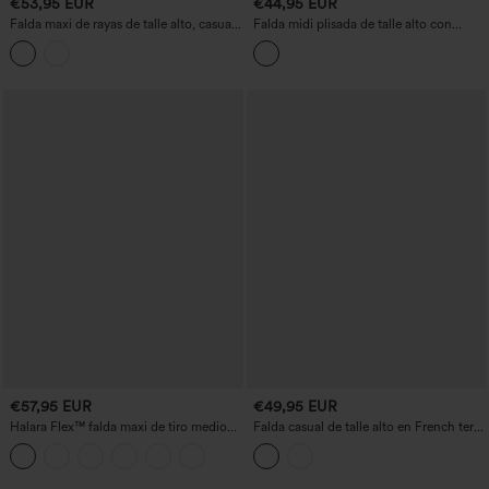
€53,95 EUR
€44,95 EUR
Falda maxi de rayas de talle alto, casual
Falda midi plisada de talle alto con
y vaporosa, con bolsillos.
acabado metalizado, estilo casual
€57,95 EUR
€49,95 EUR
Halara Flex™ falda maxi de tiro medio
Falda casual de talle alto en French terry
con bolsillos, corte recto y denim
con estampado denim y bolsillos
lavado, estilo casual