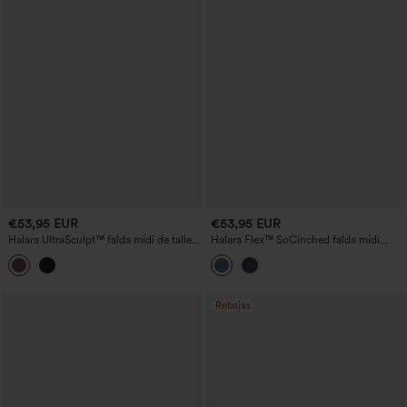
€53,95 EUR
€53,95 EUR
Halara UltraSculpt™ falda midi de talle
Halara Flex™ SoCinched falda midi
alto, fresca y de secado rápido, con
vaquera plisada de talle alto con control
dobladillo de flecos.
abdominal y bolsillos, estilo casual
Rebajas