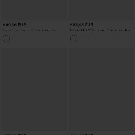
€49,95 EUR
€53,95 EUR
Falda tipo resort de talle alto con
Halara Flex™ falda casual midi de denim
cordón, estampado de leopardo, malla a
lavado, de talle alto, con cremallera
contraste, 2 en 1, midi fluida
trasera, fruncida y con bajo tipo tulipán
acampanada, con bolsillos