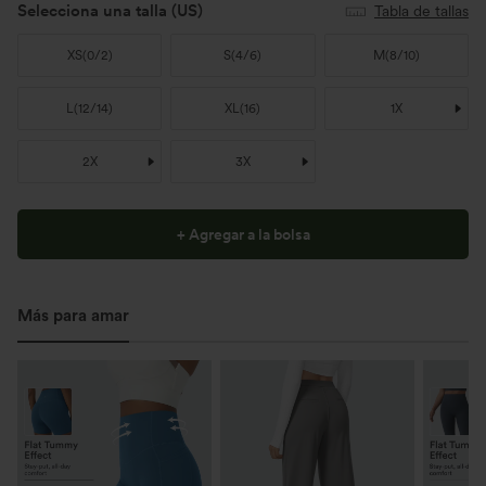
Selecciona una talla
(US)
Tabla de tallas
XS
(
0/2
)
S
(
4/6
)
M
(
8/10
)
L
(
12/14
)
XL
(
16
)
1X
2X
3X
+ Agregar a la bolsa
Más para amar