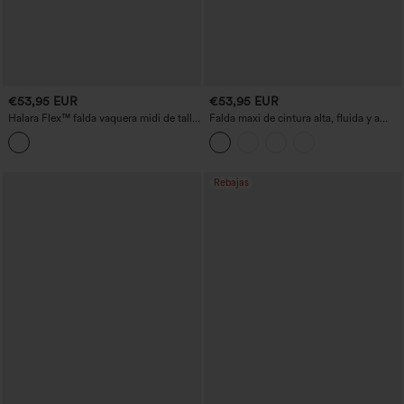
€53,95 EUR
€53,95 EUR
Halara Flex™ falda vaquera midi de talle
Falda maxi de cintura alta, fluida y a
alto, con cordón regulable, abertura y
capas, estilo resort
bolsillos
Rebajas