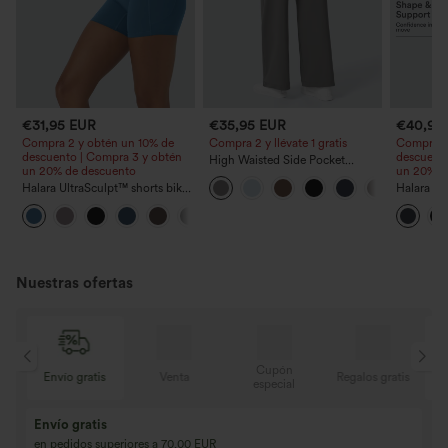
€31,95 EUR
€35,95 EUR
€40,95
Compra 2 y obtén un 10% de
Compra 2 y llévate 1 gratis
Compra 2
descuento | Compra 3 y obtén
descuento
High Waisted Side Pocket
un 20% de descuento
un 20% d
Straight Leg Work Pants
Halara UltraSculpt™ shorts biker
Halara Ul
moldeadores para
yoga mold
+11
entrenamiento, de talle alto,
con frunc
control abdominal y bolsillo
glúteos, 
lateral 5''
pierna ac
Nuestras ofertas
Cupón
tis
Envío gratis
Venta
Regalos gratis
E
especial
Envío gratis
en pedidos superiores a 70,00 EUR