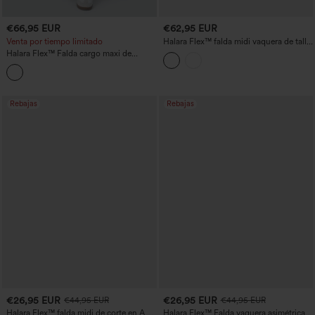
€66,95 EUR
€62,95 EUR
Venta por tiempo limitado
Halara Flex™ falda midi vaquera de talle
medio, corte evasé casual, con panel de
Halara Flex™ Falda cargo maxi de
malla con estampado de leopardo a
denim, corte A, de talle medio, con
contraste y bolsillos
bolsillo con cremallera, estilo casual
Rebajas
Rebajas
€26,95 EUR
€26,95 EUR
€44,95 EUR
€44,95 EUR
Halara Flex™ falda midi de corte en A en
Halara Flex™ Falda vaquera asimétrica