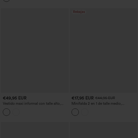
Rebajas
€49,95 EUR
€17,95 EUR
€44,95 EUR
Vestido maxi informal con talle alto,
Minifalda 2 en 1 de talle medio,
cinturón, cremallera y bolsillos.
tableada, corte en A, de estilo denim y a
cuadros, con bolsillo