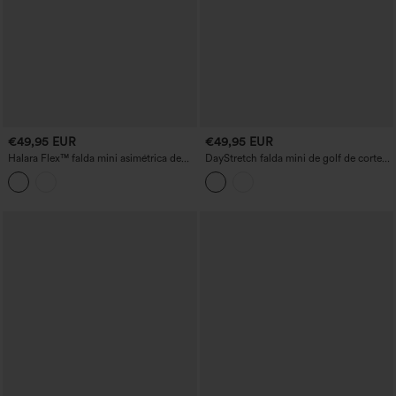
€49,95 EUR
€49,95 EUR
Halara Flex™ falda mini asimétrica de
DayStretch falda mini de golf de corte
denim de talle medio, estilo casual, con
en A 2 en 1 de talle medio con bolsillos
bolsillos