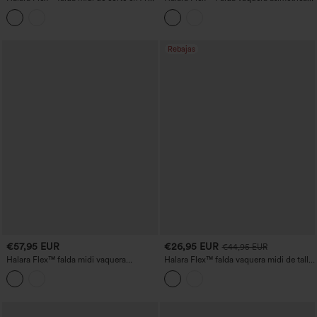
denim lavado, de talle alto con bolsillos,
de tiro medio con bolsillos
estilo casual
Rebajas
€57,95 EUR
€26,95 EUR
€44,95 EUR
Halara Flex™ falda midi vaquera
Halara Flex™ falda vaquera midi de talle
colorida de talle medio con abertura, de
medio con bolsillos, lavado desgastado
estilo casual y con bolsillos.
y corte recto y holgado