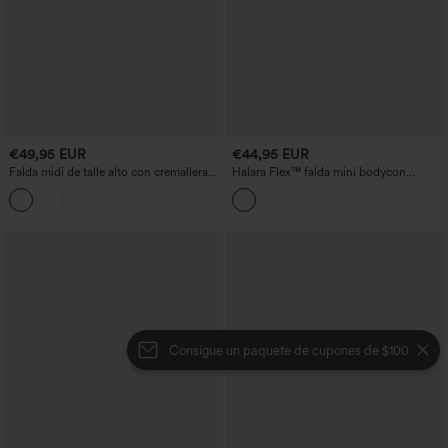
€49,95 EUR
€44,95 EUR
Falda midi de talle alto con cremallera
Halara Flex™ falda mini bodycon
invisible, encaje a contraste y chiffon
cruzada de talle alto con bolsillos en
fluido, ideal para fiestas.
denim lavado, estilo casual
Consigue un paquete de cupones de $100