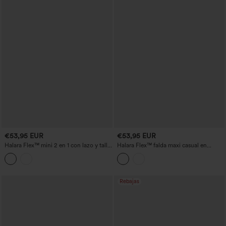
€53,95 EUR
€53,95 EUR
Halara Flex™ mini 2 en 1 con lazo y talle
Halara Flex™ falda maxi casual en
medio, denim lavado — falda burbuja
denim lavado a rayas de talle alto con
informal
bolsillos
Rebajas