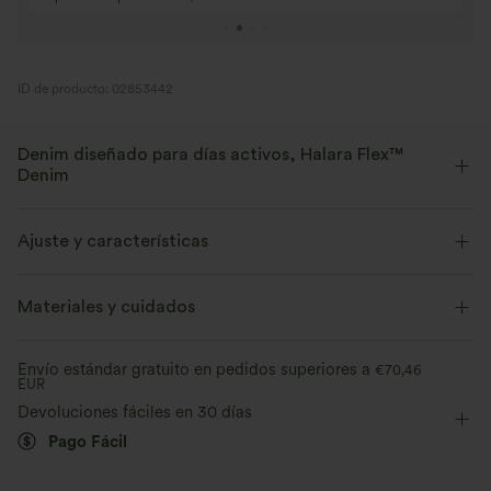
ID de producto: 02853442
Denim diseñado para días activos, Halara Flex™
Denim
Diseñado para una apariencia denim, innovado para brindar la
comodidad de la ropa deportiva. Halara Flex™ Denim te da la
Ajuste y características
elasticidad y suavidad con la que podrás moverte sin límites.
Cintura plana
Casual
Mini
Tiro alto
Materiales y cuidados
Elástico en cuatro direcciones
Suave
Elasticidad alta
Elástico en 4 direcciones
Cómodo como unos leggings
Ligero
Envío estándar gratuito en pedidos superiores a
€70,46
EUR
Devoluciones fáciles en 30 días
Pago Fácil