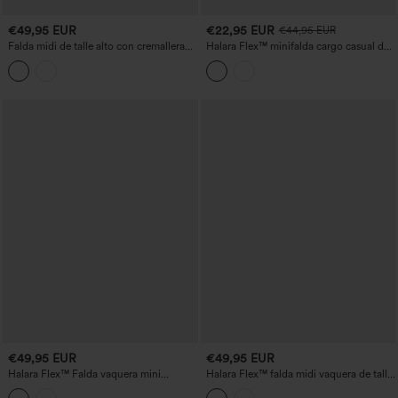
€49,95 EUR
€22,95 EUR
€44,95 EUR
Falda midi de talle alto con cremallera
Halara Flex™ minifalda cargo casual de
invisible, dobladillo asimétrico,
denim con cintura media y bolsillos con
drapeada en denim de lyocell, informal y
cremallera
fluida con bolsillos
€49,95 EUR
€49,95 EUR
Halara Flex™ Falda vaquera mini
Halara Flex™ falda midi vaquera de talle
bodycon de talle alto con bolsillos,
alto, recta, con abertura y bolsillos