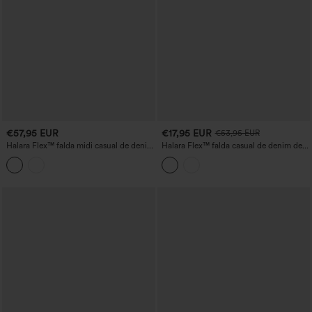
€57,95 EUR
€17,95 EUR
€53,95 EUR
Halara Flex™ falda midi casual de denim
Halara Flex™ falda casual de denim de
lavado, cintura media y bolsillos con
corte recto con estampado de leopardo,
cremallera.
talle alto, abertura y bolsillos