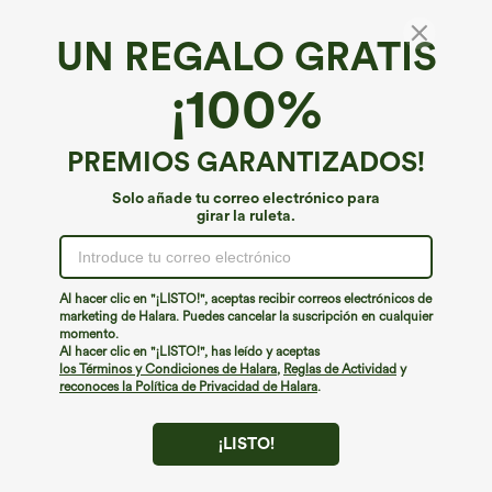
UN REGALO GRATIS
Tejido vaquero Halara Flex™*
¡100%
Halara Flex™ falda casual de denim lavado
con cintura alta y bolsillos
4.8
(
31
)
PREMIOS GARANTIZADOS!
€44,95 EUR
Solo añade tu correo electrónico para
girar la ruleta.
Al hacer clic en "¡LISTO!", aceptas recibir correos electrónicos de
marketing de Halara. Puedes cancelar la suscripción en cualquier
momento.
Al hacer clic en "¡LISTO!", has leído y aceptas
los Términos y Condiciones de Halara
,
Reglas de Actividad
y
reconoces la Política de Privacidad de Halara
.
¡LISTO!