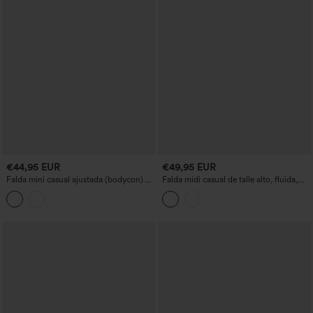
€44,95 EUR
€49,95 EUR
Falda mini casual ajustada (bodycon) de
Falda midi casual de talle alto, fluida,
pana con forro polar, de talle alto,
con estampado floral y bolsillos
control de abdomen, realce de glúteos,
con bolsillos.