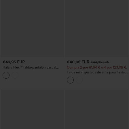
€49,95 EUR
€40,95 EUR
€44,95 EUR
Halara Flex™ falda-pantalón casual
Compra 2 por 61,54 € o 4 por 123,08 €.
micro en denim de talle alto con
Falda mini ajustada de ante para fiesta,
bolsillos
cintura alta cruzada 2 en 1 con
dobladillo de flecos - longitud más larga