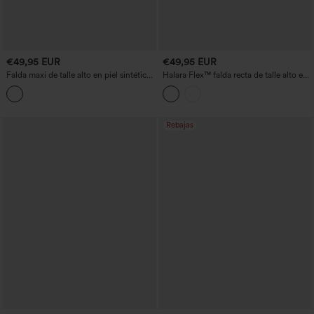
€49,95 EUR
€49,95 EUR
Falda maxi de talle alto en piel sintética
Halara Flex™ falda recta de talle alto en
(PU) con forro de forro polar, estilo
denim lavado, de corte muy relajado,
casual
con bolsillos
Rebajas