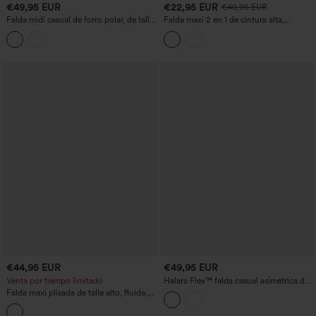
€49,95 EUR
€22,95 EUR
€40,95 EUR
Falda midi casual de forro polar, de talle
Falda maxi 2 en 1 de cintura alta,
alto y corte en A, con bolsillos
fruncida con abertura, de tacto fresco,
vaporosa para fiesta, con bolsillos
€44,95 EUR
€49,95 EUR
Venta por tiempo limitado
Halara Flex™ falda casual asimétrica de
denim de talle medio con control
Falda maxi plisada de talle alto, fluida,
abdominal y bolsillos
con efecto satinado, de estilo casual