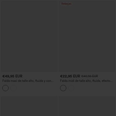
Rebajas
€49,95 EUR
€22,95 EUR
€40,95 EUR
Falda maxi de talle alto, fluida y con
Falda midi de talle alto, fluida, efecto
volantes, con bajo asimétrico (high-low)
denim, corte evasé, con bolsillos