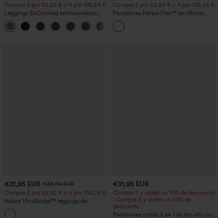
Compra 2 por 52,62 € o 4 por 105,24 €.
Compra 2 por 52,62 € o 4 por 105,24 €.
Leggings SoCinched entrenamiento
Pantalones Halara Flex™ de oficina
moldeador abdomen bolsillo lateral tiro
anchos plisados de tiro alto con bolsillos
+16
alto
en tela tipo gofre
€31,95 EUR
€31,95 EUR
€35,95 EUR
Compra 2 por 52,62 € o 4 por 105,24 €.
Compra 2 y obtén un 10% de descuento
| Compra 3 y obtén un 20% de
Halara UltraSculpt™ leggings de
descuento
entrenamiento de cintura alta
+15
moldeadores, con efecto levantamiento
Pantalones cortos 2 en 1 de tiro alto con