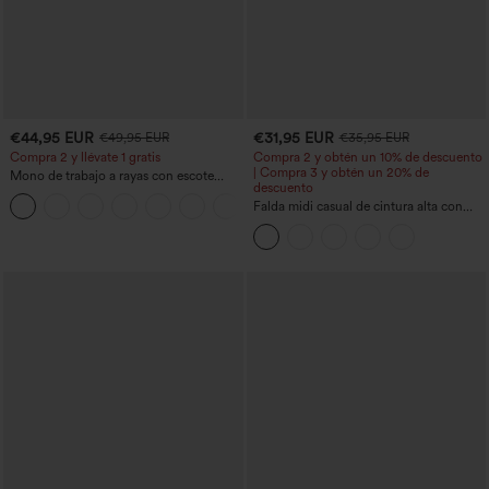
€44,95 EUR
€31,95 EUR
€49,95 EUR
€35,95 EUR
Compra 2 y llévate 1 gratis
Compra 2 y obtén un 10% de descuento
| Compra 3 y obtén un 20% de
Mono de trabajo a rayas con escote
descuento
barco, sin mangas, lazo lateral, tacto
+8
Cool Touch y bolsillos - Edición Easy
Falda midi casual de cintura alta con
Peezy
control abdominal, fruncida, bajo curvo,
2 en 1 en forro polar y PU