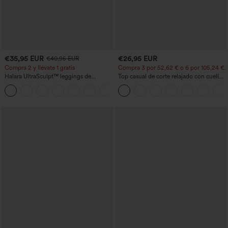
€35,95 EUR
€26,95 EUR
€40,95 EUR
Compra 2 y llévate 1 gratis
Compra 3 por 52,62 € o 6 por 105,24 €.
Halara UltraSculpt™ leggings de
Top casual de corte relajado con cuello
entrenamiento moldeadores de talle alto
redondo y mangas murciélago.
+11
con fruncido trasero que realza los
glúteos, control de abdomen y bolsillos