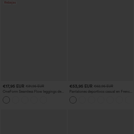
Rebajas
€17,95 EUR
€53,95 EUR
€31,95 EUR
€62,95 EUR
OneForm Seamless Flow leggings de
Pantalones deportivos casual en French
yoga de talle alto con control abdominal
terry con estampado denim, tiro medio,
y realce de glúteos
estilo jeans y bolsillos