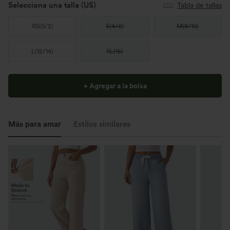
Selecciona una talla
(US)
Tabla de tallas
XS
(
0/2
)
S
(
4/6
)
M
(
8/10
)
L
(
12/14
)
XL
(
16
)
+ Agregar a la bolsa
Más para amar
Estilos similares