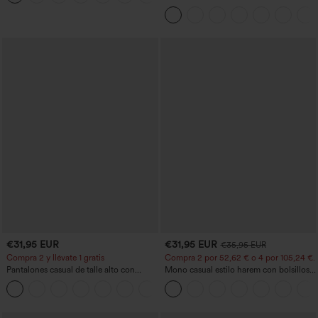
de glúteos, control de abdomen y
bolsillo interior y trasero
bolsillos.
€31,95 EUR
€31,95 EUR
€35,95 EUR
Compra 2 y llévate 1 gratis
Compra 2 por 52,62 € o 4 por 105,24 €.
Pantalones casual de talle alto con
Mono casual estilo harem con bolsillos y
cordón, pernera ancha, en mezcla de
escote en U - Edición Easy Peezy
+5
lino y con bolsillos