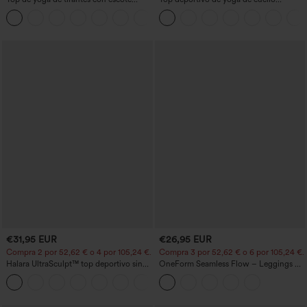
redondo, fruncido y tacto fresco -
redondo y manga corta, con fruncidos y
+16
UPF50+
tacto fresco - UPF50+
€31,95 EUR
€26,95 EUR
Compra 2 por 52,62 € o 4 por 105,24 €.
Compra 3 por 52,62 € o 6 por 105,24 €.
Halara UltraSculpt™ top deportivo sin
OneForm Seamless Flow – Leggings de
mangas con escote redondo y bajo
yoga sin costuras, tiro medio, control de
+11
curvo
abdomen y realce de glúteos