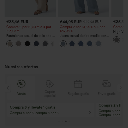
€35,95 EUR
€44,95 EUR
€35,95
€49,95 EUR
Compra 2 por 61,54 € o 4 por
Compra 2 por 61,54 € o 4 por
Compra 2 y
123,08 €.
123,08 €.
High Wais
Pantalones casual de talle alto y
Jeans casual de tiro medio con
Straight 
pierna recta con tacto de lino y
cordón y bolsillos
+5
bolsillos
Nuestras ofertas
Cupón
is
Venta
Regalos gratis
Envío gratis
especial
Compra 2 y llévat
Compra 3 y llévate 1 gratis
Compra 3 por 2, Co
Compra 4 por 3, compra 8 por 6
Compra 9 por 6