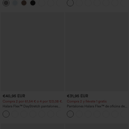
+23
estilizan la cintura, con bolsillos, de
pierna ancha en micro‑waffle
€40,95 EUR
€31,95 EUR
Compra 2 por 61,54 € o 4 por 123,08 €.
Compra 2 y llévate 1 gratis
Halara Flex™ DayStretch pantalones
Pantalones Halara Flex™ de oficina de
acampanados de trabajo de tiro medio
tiro alto ligeramente acampanados con
+12
con bolsillo lateral con cremallera
bolsillos