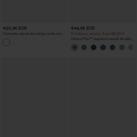
€20,95 EUR
€44,95 EUR
Camiseta casual de manga corta con
Combina y ahorra: 3 por 88,30 €
escote en V, fruncida y lisa
Halara Flex™ vaqueros casual de talle
alto con bolsillos, estilo baggy de pierna
ancha, efecto lavado