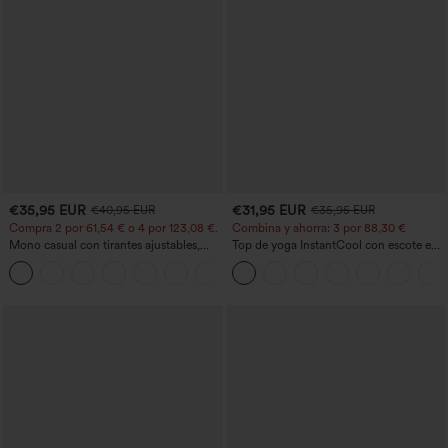
€35,95 EUR
€31,95 EUR
€40,95 EUR
€35,95 EUR
Compra 2 por 61,54 € o 4 por 123,08 €.
Combina y ahorra: 3 por 88,30 €
Mono casual con tirantes ajustables,
Top de yoga InstantCool con escote en
fruncidos, pierna ancha, tejido jaspeado
U y bajo curvado - UPF50+
+10
y bolsillos - Easy Peezy