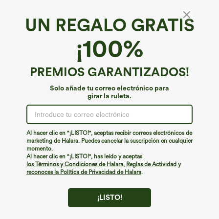
UN REGALO GRATIS
Tejido vaquero Halara Flex™*
¡100%
Halara Flex™ vaqueros baggy casual lavados
de cintura alta con bolsillos
4.8
(
166
)
PREMIOS GARANTIZADOS!
€62,95 EUR
Solo añade tu correo electrónico para
girar la ruleta.
Al hacer clic en "¡LISTO!", aceptas recibir correos electrónicos de
marketing de Halara. Puedes cancelar la suscripción en cualquier
momento.
Al hacer clic en "¡LISTO!", has leído y aceptas
los Términos y Condiciones de Halara
,
Reglas de Actividad
y
reconoces la Política de Privacidad de Halara
.
¡LISTO!