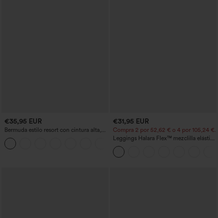
€35,95 EUR
€31,95 EUR
Bermuda estilo resort con cintura alta,
Compra 2 por 52,62 € o 4 por 105,24 €.
dobladillo remangado y efecto lino, 10'',
Leggings Halara Flex™ mezclilla elástico
+3
con bolsillos
bolsillo lateral trasero tiro alto