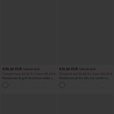
€35,95 EUR
€31,95 EUR
€40,95 EUR
€35,95 EUR
Compra 2 por 52,62 € o 4 por 105,24 €.
Compra 2 por 52,62 € o 4 por 105,24 €.
Pantalones de golf de cintura media con
Pantalones de tiro alto con cordón y
cordón, dobladillo curvo, secado rápido,
bolsillos, pernera ancha, holgados y de
+2
de corte cónico y con bolsillos - UPF40+
estilo casual con tacto de lino.