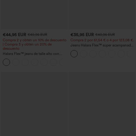
€44,95 EUR
€35,95 EUR
€49,95 EUR
€40,95 EUR
Compra 2 y obtén un 10% de descuento
Compra 2 por 61,54 € o 4 por 123,08 €.
| Compra 3 y obtén un 20% de
Jeans Halara Flex™ súper acampanado
descuento
elástico lavado bolsillo cruzado tiro alto
Halara Flex™ jeans de talle alto con
bolsillos, dobladillo enrollado, pierna
+1
ancha y efecto lavado, estilo casual