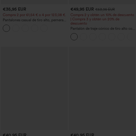
€35,95 EUR
€49,95 EUR
€53,95 EUR
Compra 2 por 61,54 € o 4 por 123,08 €.
Compra 2 y obtén un 10% de descuento
| Compra 3 y obtén un 20% de
Pantalones casual de tiro alto, pernera
descuento
ancha y corte holgado, con bolsillos
Pantalón de traje cónico de tiro alto con
bolsillos
€40,95 EUR
€40,95 EUR