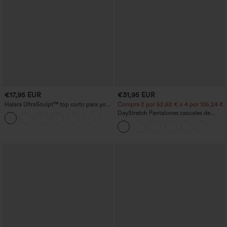
€17,95 EUR
€31,95 EUR
Halara UltraSculpt™ top corto para yoga
Compra 2 por 52,62 € o 4 por 105,24 €.
con tirantes dobles y espalda
DayStretch Pantalones casuales de
+11
descubierta retorcida
cintura alta con pernera tipo barril y
bolsillos