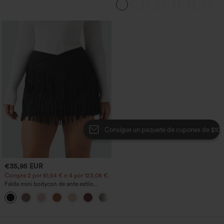
bolsillo lateral oculto de 5&#39;&#39;
de longitud más larga
Consigue un paquete de cupones de $100
€35,95 EUR
Compra 2 por 61,54 € o 4 por 123,08 €.
Falda mini bodycon de ante estilo
crossover, talle alto, 2 en 1, dobladillo
con flecos, para fiesta