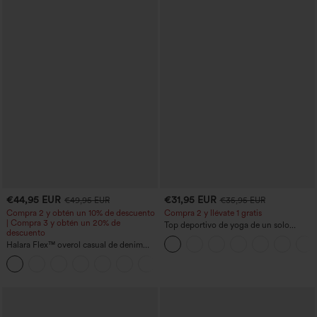
€44,95 EUR
€31,95 EUR
€49,95 EUR
€35,95 EUR
Compra 2 y obtén un 10% de descuento
Compra 2 y llévate 1 gratis
| Compra 3 y obtén un 20% de
Top deportivo de yoga de un solo
descuento
hombro, manga larga con agujero para
Halara Flex™ overol casual de denim
el pulgar, dobladillo curvo estilo high-
lavado con escote en V y bolsillos
low (frente más corto, espalda más
+1
larga), de secado rápido, con sujetador
incorporado