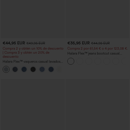
€44,95 EUR
€35,95 EUR
€49,95 EUR
€44,95 EUR
Compra 2 y obtén un 10% de descuento
Compra 2 por 61,54 € o 4 por 123,08 €.
| Compra 3 y obtén un 20% de
Halara Flex™ jeans bootcut casual
descuento
lavados, de talle alto y con bolsillos
Halara Flex™ vaqueros casual lavados
asimétricos de tiro bajo con bolsillos
+5
con cremallera, corte baggy y pierna
ancha