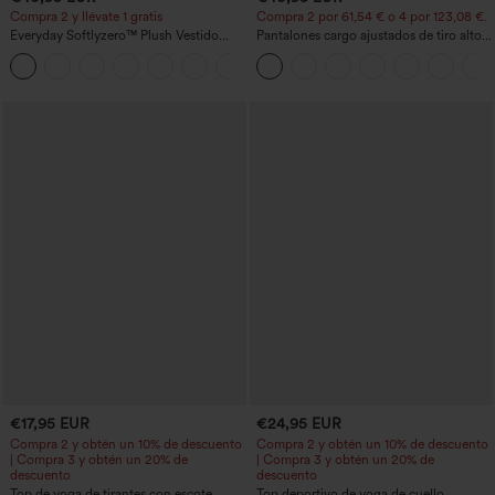
Compra 2 y llévate 1 gratis
Compra 2 por 61,54 € o 4 por 123,08 €.
Everyday Softlyzero™ Plush Vestido
Pantalones cargo ajustados de tiro alto
deportivo sin espalda 2 en 1
con múltiples bolsillos y cremallera con
+29
acampanado -Wannabe -Easy Peezy
botones
€17,95 EUR
€24,95 EUR
Compra 2 y obtén un 10% de descuento
Compra 2 y obtén un 10% de descuento
| Compra 3 y obtén un 20% de
| Compra 3 y obtén un 20% de
descuento
descuento
Top de yoga de tirantes con escote
Top deportivo de yoga de cuello