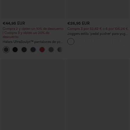
€44,95 EUR
€26,95 EUR
Compra 2 y obtén un 10% de descuento
Compra 3 por 52,62 € o 6 por 105,24 €.
| Compra 3 y obtén un 20% de
Joggers estilo 'pedal pusher' para yoga
descuento
de talle alto, fruncidos y jaspeados, con
Halara UltraSculpt™ pantalones de yoga
bolsillos
holgados de talle alto con control
abdominal, rayas color block y bolsillos