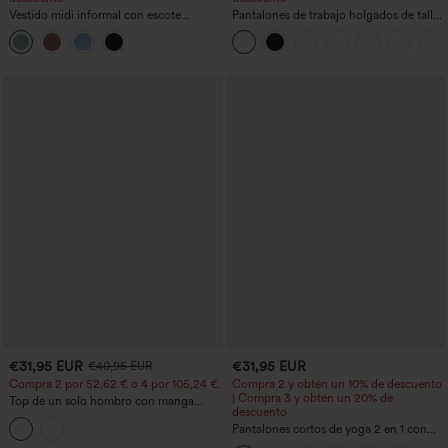
Vestido midi informal con escote
Pantalones de trabajo holgados de talle
redondo, sujetador integrado, sin
medio con bolsillos y pernera estilo
mangas y bajo con volantes
barril
€31,95 EUR
€31,95 EUR
€40,95 EUR
Compra 2 por 52,62 € o 4 por 105,24 €.
Compra 2 y obtén un 10% de descuento
| Compra 3 y obtén un 20% de
Top de un solo hombro con manga
descuento
corta, dobladillo curvo high‑low,
sujetador integrado y estampado de
Pantalones cortos de yoga 2 en 1 con
lunares, estilo casual
bolsillo trasero de talle muy alto y