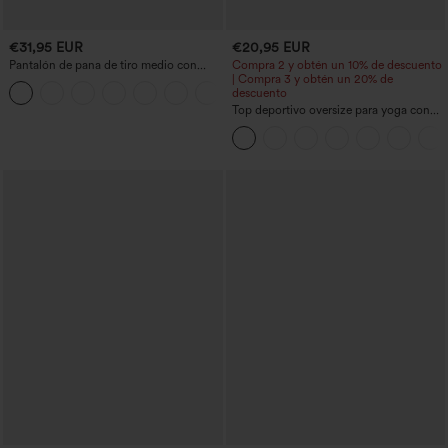
€31,95 EUR
€20,95 EUR
Pantalón de pana de tiro medio con
Compra 2 y obtén un 10% de descuento
cremallera
| Compra 3 y obtén un 20% de
+7
descuento
Top deportivo oversize para yoga con
escote en V y mangas cortas, con
tecnología InstantCool de secado
rápido.