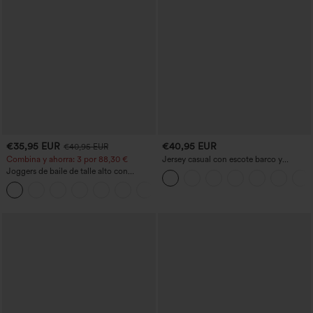
€35,95 EUR
€40,95 EUR
€40,95 EUR
Combina y ahorra: 3 por 88,30 €
Jersey casual con escote barco y
mangas murciélago
Joggers de baile de talle alto con
cordón, fruncidos, corte cónico, secado
rápido, tacto fresco y bolsillos - UPF40+