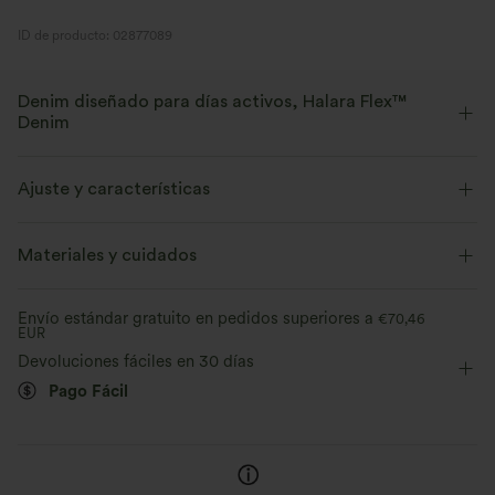
ID de producto: 02877089
Denim diseñado para días activos, Halara Flex™
Denim
Diseñado para una apariencia denim, innovado para brindar la
comodidad de la ropa deportiva. Halara Flex™ Denim te da la
Ajuste y características
elasticidad y suavidad con la que podrás moverte sin límites.
Cintura plana
Con bolsillos
Con bolsillos
Materiales y cuidados
Elástico en cuatro direcciones
Suave
Fácil de poner
Casual
Extra largo
Tiro alto
Cómodo como unos leggings
Ligero
Envío estándar gratuito en pedidos superiores a
€70,46
EUR
Baggy
Elasticidad media
Elástico en 4 direcciones
Devoluciones fáciles en 30 días
Pago Fácil