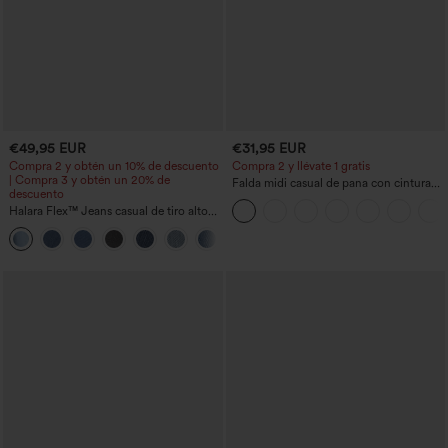
€49,95 EUR
€31,95 EUR
Compra 2 y obtén un 10% de descuento
Compra 2 y llévate 1 gratis
| Compra 3 y obtén un 20% de
Falda midi casual de pana con cintura
descuento
media y bolsillo lateral frontal con
Halara Flex™ Jeans casual de tiro alto
solapa
con control abdominal, pernera ancha y
bolsillos