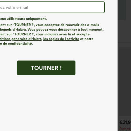
ux utilisateurs uniquement.
uant sur "TOURNER !", vous acceptez de recevoir des e-mails
onnels d'Halara. Vous pouvez vous désabonner à tout moment.
les Similaires
uant sur "TOURNER !", vous indiquez avoir lu et accepté
ditions générales d'Halara
,
les règles de l'activité
et notre
ue de confidentialité
.
TOURNER !
€35,95 EUR
€40,95 EUR
€31,
chetez-en 2, le 3e est offert
Achetez-en 2 pour 61,54 €
Achet