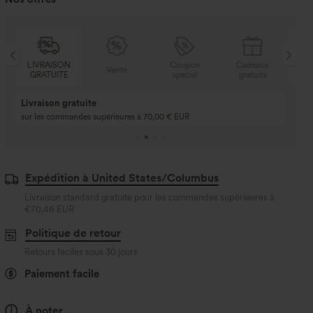
N
Coupon
Cadeaux
LIVRAISON
Vente
E
spécial
gratuits
GRATUITE
Achetez-en 2, obte
3 achetés, 1 offert
gratuit
Achetez 4 pour 3, achetez 8 pour 6
3 pour 2, 6 pour 4, 9
Expédition à United States/Columbus
Livraison standard gratuite pour les commandes supérieures à
€70,46 EUR
Politique de retour
Retours faciles sous 30 jours
Paiement facile
À noter