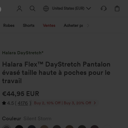
United States
(
EUR
)
Robes
Shorts
Ventes
Acheter par activité
Découvrez 
Halara DayStretch*
Halara Flex™ DayStretch Pantalon
évasé taille haute à poches pour le
travail
€44,95 EUR
4.5
(
4176
)
Buy 2, 10% Off | Buy 3, 20% Off
Couleur
Silent Storm