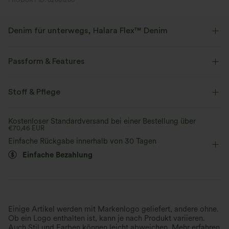
PRODUKT ID: 02861280
Denim für unterwegs, Halara Flex™ Denim
Sieht aus wie Denim, fühlt sich an wie Athleisure. Halara Flex™ Denim
gibt dir die Dehnbarkeit und Weichheit, die du brauchst, um dich
Passform & Features
uneingeschränkt bewegen zu können.
flacher Bund
lässig
bodenlang
Stoff & Pflege
Vier-Wege-Stretch
weich
mit niedrigem Bund
eng geschnitten
Mittlere Dehnung
bequem wie Leggings
Leichtgewichtig
Kostenloser Standardversand bei einer Bestellung über
€70,46 EUR
Vier-Wege-Stretch
Lässig
Einfache Rückgabe innerhalb von 30 Tagen
Einfache Bezahlung
Einige Artikel werden mit Markenlogo geliefert, andere ohne.
Ob ein Logo enthalten ist, kann je nach Produkt variieren.
Auch Stil und Farben können leicht abweichen.
Mehr erfahren