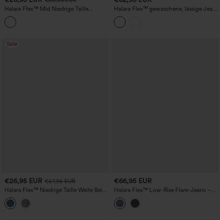
Halara Flex™ Mid Niedrige Taille
Halara Flex™ gewaschene, lässige Jeans
Reißverschluss-Taschen Gewaschene
mit niedriger Taille, geradem Bein und
Lässige Mom-Jeans
Taschen
Sale
€26,95 EUR
€66,95 EUR
€57,95 EUR
Halara Flex™ Niedrige Taille Weite Bein
Halara Flex™ Low-Rise Flare-Jeans –
Gewaschene Lässige Jeans mit Taschen
lässige Schlagjeans mit tiefem Bund und
Taschen