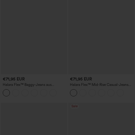
€71,95 EUR
€71,95 EUR
Halara Flex™ Baggy-Jeans aus
Halara Flex™ Mid-Rise Casual-Jeans
elastischem Strick-Denim und Fleece im
mit Taschen und Barrel-Leg
5-Pocket-Style mit hohem Bund und
weitem Bein
Sale