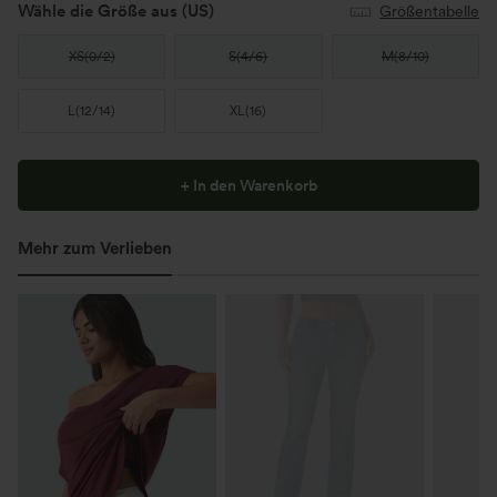
Wähle die Größe aus
(US)
Größentabelle
XS
(
0/2
)
S
(
4/6
)
M
(
8/10
)
L
(
12/14
)
XL
(
16
)
+ In den Warenkorb
Mehr zum Verlieben