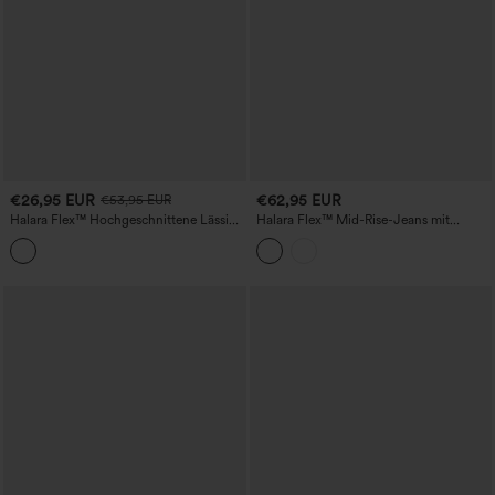
€26,95 EUR
€62,95 EUR
€53,95 EUR
Halara Flex™ Hochgeschnittene Lässige
Halara Flex™ Mid-Rise-Jeans mit
Ausgestellte Jeans mit Taschen
weitem Bein im Washed-Look, lässig,
mit Taschen