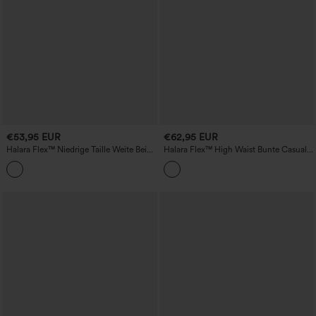
€53,95 EUR
€62,95 EUR
Halara Flex™ Niedrige Taille Weite Bein
Halara Flex™ High Waist Bunte Casual
Casual Jeans mit Taschen
Jeans mit Taschen