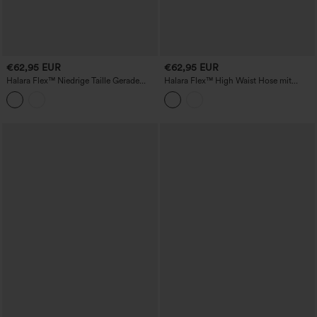
€62,95 EUR
€62,95 EUR
Halara Flex™ Niedrige Taille Gerade
Halara Flex™ High Waist Hose mit
Bein Lässige Jeans mit Taschen
Taschen Gerade Geschnittene
Gewachste Thermische Lässige Jeans