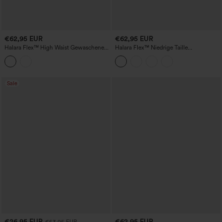
€62,95 EUR
€62,95 EUR
Halara Flex™ High Waist Gewaschene
Halara Flex™ Niedrige Taille
Lässige Barrel Leg Jeans mit Taschen
Reißverschluss-Taschen Lockere Weite
Bein Ausgestellte Gewaschene Lässige
Jeans
Sale
€26,95 EUR
€62,95 EUR
€53,95 EUR