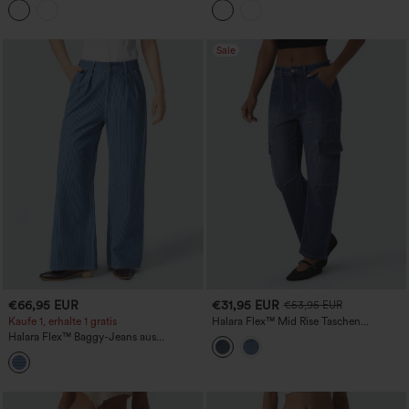
Taschen
Sale
€66,95 EUR
€31,95 EUR
€53,95 EUR
Kaufe 1, erhalte 1 gratis
Halara Flex™ Mid Rise Taschen
Gewaschene Lässige Barrel Cargo Jeans
Halara Flex™ Baggy-Jeans aus
elastischem Strick-Denim mit weitem
Bein, hohem Bund und mehreren
Taschen