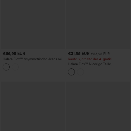
€66,95 EUR
€31,95 EUR
€53,95 EUR
Halara Flex™ Asymmetrische Jeans mit
Kaufe 3, erhalte das 4. gratis!
mittlerer Leibhöhe, umgeschlagenem
Halara Flex™ Niedrige Taille
Saum, weitem Bein und Taschen
Umgeschlagene Saum Gewaschene
Lässige Weite Jeans mit Taschen