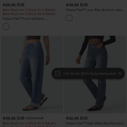
€66,95 EUR
€49,95 EUR
Beim Kauf von 2 Stück 10 % Rabatt |
Halara Flex™ Low-Rise-Bootcut-Jeans,
Beim Kauf von 3 Stück 20 % Rabatt
gewaschen, mit Reißverschlusstaschen,
lässig
Halara Flex™ hoch taillierte,
weitgeschnittene, lässige Jeans mit
Taschen
Hol dir ein $100-Gutscheinpaket
€49,95 EUR
€62,95 EUR
€57,95 EUR
Beim Kauf von 2 Stück 10 % Rabatt |
Halara Flex™ High Waist Bauchkontroll-