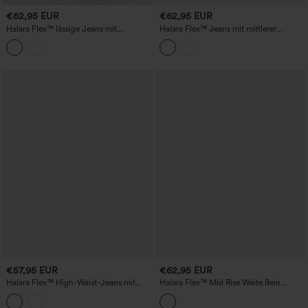
€62,95 EUR
€62,95 EUR
Halara Flex™ lässige Jeans mit
Halara Flex™ Jeans mit mittlerer
niedrigem Bund, weitem Bein, Streifen
Bundhöhe, gerade geschnitten, bunt
und Taschen
und leger, mit Taschen.
€57,95 EUR
€62,95 EUR
Halara Flex™ High-Waist-Jeans mit
Halara Flex™ Mid Rise Weite Bein
weitem Bein und Taschen
Casual Jeans mit Taschen