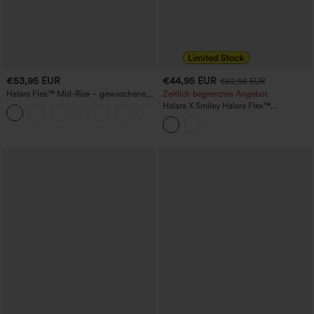
€53,95 EUR
€44,95 EUR
€62,95 EUR
Halara Flex™ Mid-Rise – gewaschene,
Zeitlich begrenztes Angebot
lässige Baggy-Jeans mit weitem Bein
Halara X Smiley Halara Flex™
und Taschen
Asymmetrische Low-Rise Baggy-Jeans
mit weitem Bein, gewaschener Optik
und Taschen