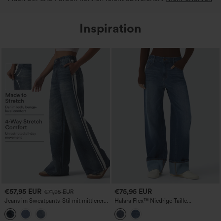
Inspiration
€57,95 EUR
€75,95 EUR
€71,95 EUR
Jeans im Sweatpants-Stil mit mittlerer
Halara Flex™ Niedrige Taille
Bundhöhe, Denim-Print in French Terry
Reißverschluss-Taschen Gewaschene
mit Streifen, lässig, mit Taschen
Lässige Weite Boyfriend Jeans