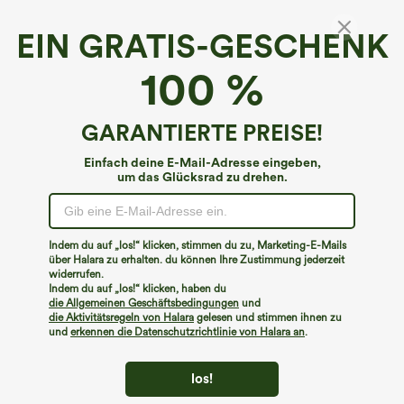
EIN GRATIS-GESCHENK
Halara Flex™ Denim*
100 %
Halara Flex™ Low-Rise-Jeans mit Taschen -
gewaschenes Finish, lässiger Bootcut
4.7
(
6
)
GARANTIERTE PREISE!
€62,95 EUR
Einfach deine E-Mail-Adresse eingeben,
um das Glücksrad zu drehen.
Indem du auf „los!“ klicken, stimmen du zu, Marketing-E-Mails
über Halara zu erhalten. du können Ihre Zustimmung jederzeit
widerrufen.
Indem du auf „los!“ klicken, haben du
die Allgemeinen Geschäftsbedingungen
und
die Aktivitätsregeln von Halara
gelesen und stimmen ihnen zu
und
erkennen die Datenschutzrichtlinie von Halara an
.
los!