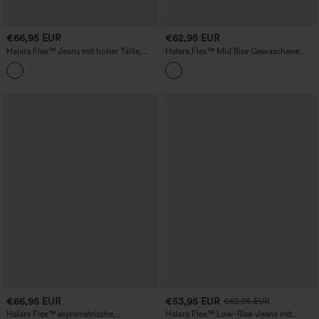
€66,95 EUR
€62,95 EUR
Halara Flex™ Jeans mit hoher Taille,
Halara Flex™ Mid Rise Gewaschene
geradem Bein und Taschen
Lässige Weite Jeans mit Taschen
€66,95 EUR
€53,95 EUR
€62,95 EUR
Halara Flex™ asymmetrische,
Halara Flex™ Low-Rise-Jeans mit