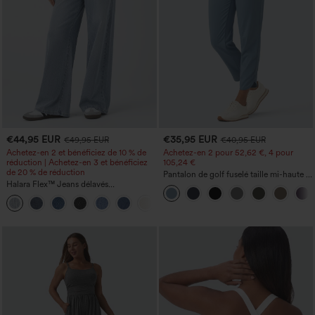
€44,95 EUR
€35,95 EUR
€49,95 EUR
€40,95 EUR
Achetez-en 2 et bénéficiez de 10 % de
Achetez-en 2 pour 52,62 €, 4 pour
réduction | Achetez-en 3 et bénéficiez
105,24 €
de 20 % de réduction
Pantalon de golf fuselé taille mi-haute à
Halara Flex™ Jeans délavés
cordon, ourlet incurvé, séchage rapide,
décontractés, coupe baggy à jambe
avec poches — UPF40+
+5
large, taille basse asymétrique, poches
zippées