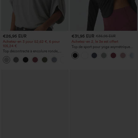
€26,95 EUR
€31,95 EUR
€35,95 EUR
Achetez-en 3 pour 52,62 €, 6 pour
Achetez-en 2, le 3e est offert
105,24 €
Top de sport pour yoga asymétrique
Top décontracté à encolure ronde,
(une épaule) à manches longues avec
manches chauve-souris et coupe ample
ouverture pour le pouce, ourlet arrondi
+1
haut-bas, séchage rapide, soutien-gorge
intégré.