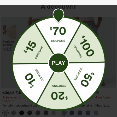
À découvrir
€35,95 EUR
€44,95 EUR
€49,95 EUR
Achetez-en 2 pour 61,54 € ou 4 pour
Achetez-en 2 pour 61,54 € ou 4 pour
123,08 €.
123,08 €.
Pantalon décontracté taille haute à
Jean décontracté taille mi‑haute, à
jambe droite, effet lin, avec poches
cordon de serrage, avec poches
+5