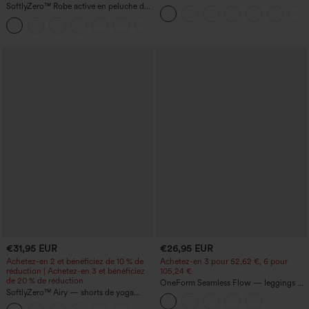
taille haute, froncé, InstantCool, avec
SoftlyZero™ Robe active en peluche dos
poches
nu — Édition Hyper Facile
+29
€31,95 EUR
€26,95 EUR
Achetez-en 2 et bénéficiez de 10 % de
Achetez-en 3 pour 52,62 €, 6 pour
réduction | Achetez-en 3 et bénéficiez
105,24 €
de 20 % de réduction
OneForm Seamless Flow — leggings de
SoftlyZero™ Airy — shorts de yoga
yoga sans coutures, taille mi-haute, effet
super taille haute 2-en-1 InstantCool
gainant pour le ventre et liftant pour les