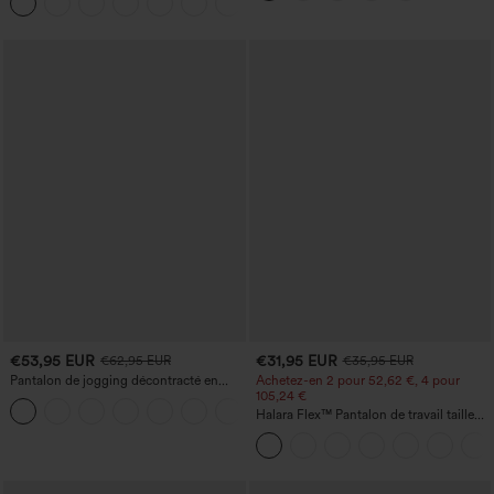
+25
avec poches
fesses
€53,95 EUR
€31,95 EUR
€62,95 EUR
€35,95 EUR
Pantalon de jogging décontracté en
Achetez-en 2 pour 52,62 €, 4 pour
French terry à imprimé denim, taille mi-
105,24 €
haute, style jean, avec poches
Halara Flex™ Pantalon de travail taille
haute sculptant la silhouette, gainant la
taille, avec poches, jambe large en
micro-gaufre