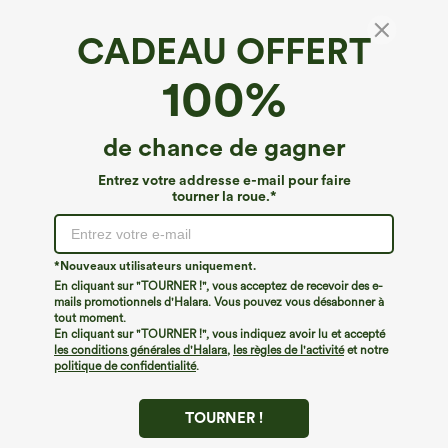
CADEAU OFFERT
100%
de chance de gagner
Entrez votre addresse e-mail pour faire
tourner la roue.*
Oops!
Nous ne semblons pas pouvoir trouver la page que
*Nouveaux utilisateurs uniquement.
vous recherchez.
En cliquant sur "TOURNER !", vous acceptez de recevoir des e-
mails promotionnels d'Halara. Vous pouvez vous désabonner à
tout moment.
Acheter plus
En cliquant sur "TOURNER !", vous indiquez avoir lu et accepté
les conditions générales d'Halara
,
les règles de l'activité
et notre
politique de confidentialité
.
TOURNER !