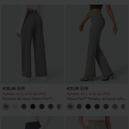
€35,95 EUR
€31,95 EUR
Achetez-en 2, le 3e est offert
Achetez-en 2, le 3e est offert
Pantalon de travail Halara Flex™
Halara Flex™ Pantalon de travail taille
DayStretch à taille haute, avec poches et
haute avec poche latérale arrière et
+23
coupe droite
légère coupe évasée