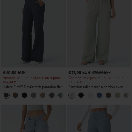
€40,95 EUR
€31,95 EUR
€35,95 EUR
Achetez-en 2 pour 61,54 € ou 4 pour
Achetez-en 2 pour 52,62 €, 4 pour
123,08 €.
105,24 €
Halara Flex™ DayStretch pantalon flare
Pantalon taille haute à cordon avec
de travail, taille mi-haute, poche latérale
poches, jambe large et coupe ample,
+12
zippée
style décontracté, effet lin