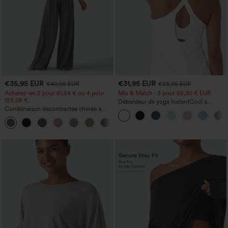
€35,95 EUR
€31,95 EUR
€40,95 EUR
€35,95 EUR
Achetez-en 2 pour 61,54 € ou 4 pour
Mix & Match : 3 pour 88,30 € EUR
123,08 €.
Débardeur de yoga InstantCool à
Combinaison décontractée chinée à
encolure en U et ourlet arrondi –
bretelles réglables, fronces et jambes
UPF50+
+10
larges, avec poches — facile comme
tout