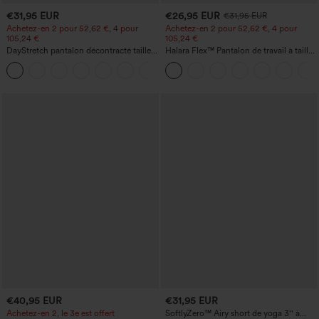
€31,95 EUR
€26,95 EUR
€31,95 EUR
Achetez-en 2 pour 52,62 €, 4 pour
Achetez-en 2 pour 52,62 €, 4 pour
105,24 €
105,24 €
DayStretch pantalon décontracté taille
Halara Flex™ Pantalon de travail à taille
haute avec poches et coupe droite
haute, jambe large, avec poches, en
+23
maille gaufrée
€40,95 EUR
€31,95 EUR
Achetez-en 2, le 3e est offert
SoftlyZero™ Airy short de yoga 3'' à