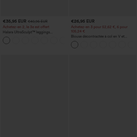
€35,95 EUR
€26,95 EUR
€40,95 EUR
Achetez-en 2, le 3e est offert
Achetez-en 3 pour 52,62 €, 6 pour
105,24 €
Halara UltraSculpt™ leggings
d'entraînement taille haute — fronces
Blouse décontractée à col en V et
+11
liftantes pour le fessier, maintien gainant
manches courtes bouffantes
du ventre et poche