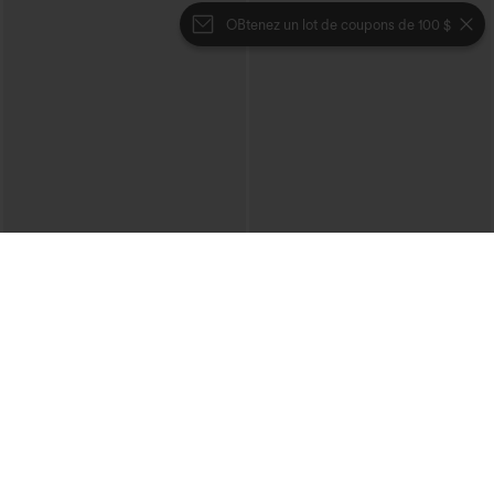
OBtenez un lot de coupons de 100 $
€35,95 EUR
€31,95 EUR
€40,95 EUR
Mix & Match : 3 pour 88,30 € EUR
Achetez-en 2, le 3e est offert
Joggers de danse taille haute à cordon,
Pantalon décontracté taille haute à
effet froncé, coupe fuselée, à séchage
cordon, coupe large en mélange de lin,
rapide et toucher frais, avec poches —
avec poches
UPF40+